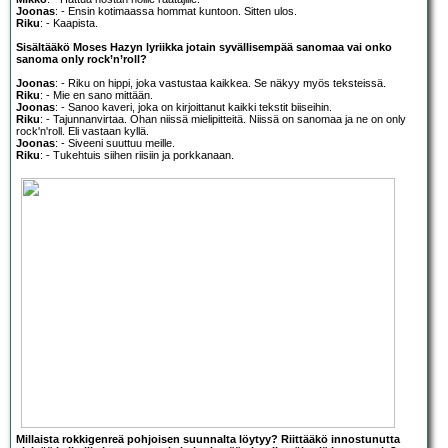
Joonas
: - Ensin kotimaassa hommat kuntoon. Sitten ulos.
Riku
: - Kaapista.
Sisältääkö Moses Hazyn lyriikka jotain syvällisempää sanomaa vai onko
sanoma only rock’n’roll?
Joonas
: - Riku on hippi, joka vastustaa kaikkea. Se näkyy myös teksteissä.
Riku
: - Mie en sano mittään.
Joonas
: - Sanoo kaveri, joka on kirjoittanut kaikki tekstit biiseihin.
Riku
: - Tajunnanvirtaa. Ohan niissä mielipitteitä. Niissä on sanomaa ja ne on only
rock'n'roll. Eli vastaan kyllä.
Joonas
: - Siveeni suuttuu meille.
Riku
: - Tukehtuis siihen riisiin ja porkkanaan.
Millaista rokkigenreä pohjoisen suunnalta löytyy? Riittääkö innostunutta