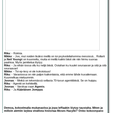
Riku
: - Rokkia.
Mikko
: - Joo, mut noiden lisäksi meillä on toi psykedeliahomma messissä... Rollarit
ja
Neil Young
it on kuunneltu, mutta ei meillä kaikki biisit ole niin hirmu suoraa
paahtoa. Myös jamittelua löytyy.
Riku
: - Ja eihän tossa ollu ku neljä biisiä. Ootahan ku kuulet seuraavan ja sitä ja sitä
seuraavan!
Mikko
: - Toi ep-levy ei ole kokototuus!
Riku
: - Varastossa on niin paljon kaikenlaista, että emme lähde kuvailemaan.
Kuunnelkaa mieluummin.
Joonas
: - Meikä on tekemässä sellasta 70-luvun agenttibiisiä. Se on huippu.
Riku
: - Agentti on kehitteillä.
Joonas
: - Varokaa vaan
Agents
.
Riku
: - Ja
Kääriäisen Jomppa
.
Demoa, kokoelmalla mukanaoloa ja jopa leffaakin löytyy taustalta. Miten ja
milloin alettiin laskea virallista historiaa Moses Hazylle? Onko kokoonpano