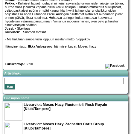
Pekka
: - Kultaiset lapset huutavat nimeäsi sokerista turvonneiden aivojensa takaa,
hurraa valta ja voima vapaus niellä kaikki heleijaa! Luiltaan murskatut sukupolvet,
veltot paskiaiset pyörin ympäri kaupunkia, hyviä ja huonoja runoja ikkunoiden
heijastaessa näen luutuneen itseni. Auringon asuttamat ajatukset avaamatta jäivät,
onneni päivät, liikaa nautintoa. Hohtavat auringonkukat nostavat kasvonsa
hyönteisiin valmiina pariutumaan. Voi sinua moderni nainen, olen peto ja haistoin
sinut virstojen päähän...
Jussi
: - Skeittaus.
Kurkinen
: - Suomen metsät.
- Me halutaan sanoa vielä loppuun meidän motto. Soppiiko?
Hämyinen juttu:
Ilkka Valpasvuo
, hämyiset kuvat: Moses Hazy
Lukukertoja:
6390
Artistihaku
Lue myös nämä
Livearviot:
Moses Hazy
,
Ruotomieli
,
Rock Royale
[Klubi/Tampere]
Livearviot:
Moses Hazy
,
Zacharius Carls Group
[Klubi/Tampere]