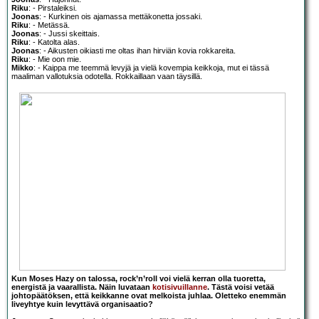
Riku
: - Pirstaleiksi.
Joonas
: - Kurkinen ois ajamassa mettäkonetta jossaki.
Riku
: - Metässä.
Joonas
: - Jussi skeittais.
Riku
: - Katolta alas.
Joonas
: - Aikusten oikiasti me oltas ihan hirviän kovia rokkareita.
Riku
: - Mie oon mie.
Mikko
: - Kaippa me teemmä levyjä ja vielä kovempia keikkoja, mut ei tässä
maaliman vallotuksia odotella. Rokkaillaan vaan täysillä.
Kun Moses Hazy on talossa, rock’n’roll voi vielä kerran olla tuoretta,
energistä ja vaarallista. Näin luvataan
kotisivuillanne
. Tästä voisi vetää
johtopäätöksen, että keikkanne ovat melkoista juhlaa. Oletteko enemmän
liveyhtye kuin levyttävä organisaatio?