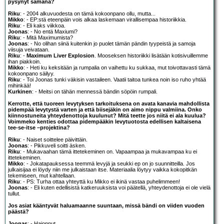
pysynyt samana?
Riku
: - 2004 alkuvuodesta on tämä kokoonpano ollu, mutta...
Mikko
: - EP:stä eteenpäin vois alkaa laskemaan virallisempaa historiikkia.
Riku
: - Eli kaks viikkoa.
Joonas
: - No entä Maxiumi?
Riku
: - Mitä Maximumista?
Joonas
: - No olihan siinä kuitenkin jo puolet tämän pändin tyypeistä ja samoja
viisuja veivataan.
Riku
: -
Maximum Liver Explosion
. Mooseksen historiikki lisätään kotisivuillemme
ihan piakkoin.
Mikko
: - Heti ku keksitään ja rumpalia on vaihettu ku sukkaa, mut toivottavasti tämä
kokoonpano säilyy.
Riku
: - Toi Joonas tunki väkisin vastaileen. Vaatii taitoa tunkea noin iso ruho yhtää
mihinkää!
Kurkinen
: - Meitsi on tähän mennessä bändin söpöin rumpali.
Kerrotte, että tuoreen levytyksen tarkoituksena on avata kanavia mahdollista
pidempää levytystä varten ja että biisejäkin on aimo nippu valmiina. Onko
kiinnostuneita yhteydenottoja kuulunut? Mitä teette jos niitä ei ala kuulua?
Voimmeko kenties odottaa pidempääkin levytuotosta edellisen kaltaisena
tee-se-itse –projektina?
Riku
: - Naiset soittelee päivittäin.
Joonas
: - Pikkuveli soitti äsken.
Riku
: - Mukavaahan tämä ittetekeminen on. Vapaampaa ja mukavampaa ku ei
ittetekeminen.
Mikko
: - Jokatapauksessa teemmä levyjä ja seukki ep on jo suunnitteilla. Jos
julkaisijaa ei löydy niin me julkaistaan itse. Materiaalia löytyy vaikka kokopitkän
tekemiseen, mut kahtellaan.
Riku
: - PS: Turha ottaa yhteyttä ku Mikko ei ikinä vastaa puhelimmeen!
Joonas
: - Eli kuten edellisistä katkeruuksista voi päätellä, yhteydenottoja ei ole vielä
tullut.
Jos asiat kääntyvät haluamaanne suuntaan, missä bändi on viiden vuoden
päästä?
Joonas
: - Hajonnut.