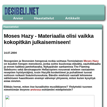
Arviot
Haastattelut
Artikkelit
Haastattelut
Moses Hazy
- Materiaalia olisi vaikka
kokopitkän julkaisemiseen!
14.07.2004
Stoogesien ja Stonesien hengessä rockia soittava Torniolainen
Moses Hazy
on kuuden hengen menokone, jonka soitto kuulostaa elävältä, vauhdikkaalta
ja ennen kaikkea jamiteltavalta. Nykypäivän sankareista The Flaming
Sideburns sekä länsinaapurin Hellacopters nousevat mieleen vastaavien
reseptien hyödyntäjinä, tosin Hazyllä koskettimet ja puhaltimet tuovat
soittoon rutkasti lisäulottuvuuksia. Bändin miehistö vastaili lehtemme
sähköiseen haastikseen enempi vähempi yhtyeenä, miten kuten kysyttyä
asiaa sivuten.
Elikkäs herrat, miten itse kuvailisitte musiikkianne? Yhdyttekö tuoreen
nimettömän levynne
arviossa
esittämiini mielipiteisiin?