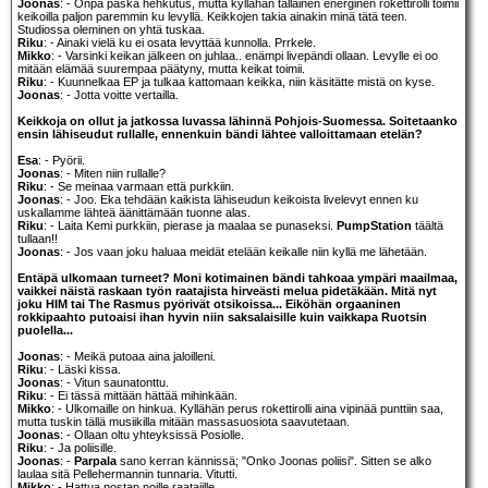
Joonas
: - Onpa paska hehkutus, mutta kyllähän tällainen energinen rokettirolli toimii
keikoilla paljon paremmin ku levyllä. Keikkojen takia ainakin minä tätä teen.
Studiossa oleminen on yhtä tuskaa.
Riku
: - Ainaki vielä ku ei osata levyttää kunnolla. Prrkele.
Mikko
: - Varsinki keikan jälkeen on juhlaa.. enämpi livepändi ollaan. Levylle ei oo
mitään elämää suurempaa päätyny, mutta keikat toimii.
Riku
: - Kuunnelkaa EP ja tulkaa kattomaan keikka, niin käsitätte mistä on kyse.
Joonas
: - Jotta voitte vertailla.
Keikkoja on ollut ja jatkossa luvassa lähinnä Pohjois-Suomessa. Soitetaanko
ensin lähiseudut rullalle, ennenkuin bändi lähtee valloittamaan etelän?
Esa
: - Pyörii.
Joonas
: - Miten niin rullalle?
Riku
: - Se meinaa varmaan että purkkiin.
Joonas
: - Joo. Eka tehdään kaikista lähiseudun keikoista livelevyt ennen ku
uskallamme lähteä äänittämään tuonne alas.
Riku
: - Laita Kemi purkkiin, pierase ja maalaa se punaseksi.
PumpStation
täältä
tullaan!!
Joonas
: - Jos vaan joku haluaa meidät etelään keikalle niin kyllä me lähetään.
Entäpä ulkomaan turneet? Moni kotimainen bändi tahkoaa ympäri maailmaa,
vaikkei näistä raskaan työn raatajista hirveästi melua pidetäkään. Mitä nyt
joku HIM tai The Rasmus pyörivät otsikoissa... Eiköhän orgaaninen
rokkipaahto putoaisi ihan hyvin niin saksalaisille kuin vaikkapa Ruotsin
puolella...
Joonas
: - Meikä putoaa aina jaloilleni.
Riku
: - Läski kissa.
Joonas
: - Vitun saunatonttu.
Riku
: - Ei tässä mittään hättää mihinkään.
Mikko
: - Ulkomaille on hinkua. Kyllähän perus rokettirolli aina vipinää punttiin saa,
mutta tuskin tällä musiikilla mitään massasuosiota saavutetaan.
Joonas
: - Ollaan oltu yhteyksissä Posiolle.
Riku
: - Ja poliisille.
Joonas
: -
Parpala
sano kerran kännissä; "Onko Joonas poliisi". Sitten se alko
laulaa sitä Pellehermannin tunnaria. Vitutti.
Mikko
: - Hattua nostan noille raatajille.