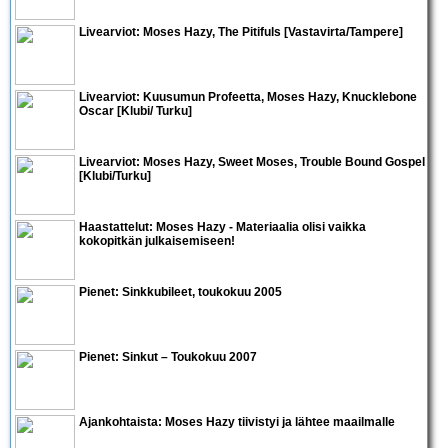
Livearviot:
Moses Hazy
,
The Pitifuls
[Vastavirta/Tampere]
Livearviot:
Kuusumun Profeetta
,
Moses Hazy
,
Knucklebone
Oscar
[Klubi/ Turku]
Livearviot:
Moses Hazy, Sweet Moses, Trouble Bound Gospel
[Klubi/Turku]
Haastattelut:
Moses Hazy
- Materiaalia olisi vaikka
kokopitkän julkaisemiseen!
Pienet: Sinkkubileet, toukokuu 2005
Pienet:
Sinkut – Toukokuu 2007
Ajankohtaista:
Moses Hazy
tiivistyi ja lähtee maailmalle