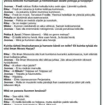
yleisöä keikoille hurraamaan ja heittelemään lavalle pöksyjä ja tuoppeja?
Joonas
: -
Fredi
rokkas Rollon keikalla koko setin ajan. Lämmitti sydäntä.
Riku
: - Fredi on rokannu jo kolme keikkaa kummoon.
Joonas
: - Ja pokannu kolme mummoa kummoon.
Riku
: - Fredi on rrrock. Terveiset Fredille. Yleensä heitellään ite yleisöä pöksyillä.
Pekalla
on älyttömät alusvaatevarastot.
Joonas
: - Pekka on meistä söpöin ja suosituin.
Riku
: - Se on meijän Lemmy.
Mikko
: - Kunnon rokkibändit on aika vähissä. Samoin keikkamestat.
Joonas
: - Sais olla enemmänki rokkigenreä. Lissää porukkaa keikoille.
Pekka & Jussi
(Yhteen ääneen): - Mitä se genre meinaa?
Riku
: - Ei täällä tehä ku heviä. Aina vaan heviä. Ja lissää heviä.
Joonas
: - Minä ja Kurkinen ollaan aika hevejä.
Kuinka tärkeä ilmaisukanava ja harraste bändi on teille? Eli kuinka tylsää elo
olisi ilman Moses Hazya?
Riku
: - Elo ilman Moosesta olisi kuin kumiseva luuranko autiomaassa, kuin elämää
ilman keltaista jaffaa.
Joonas
: - Elo ilman Moosesta olisi silkkaa juhlaa. Jäis aikaa johonkin oikeasti
hyödylliseen.
Riku
: - Ai siihen vitun jatsiin?
Joonas
: - Ei ku meikän marsulle.
Riku
: - Ai
Mika
lle? Teippaa se! Teippaa se!
Joonas
: - Teipattu ja haureutettu.
Riku
: - Häpäisty.
Mikko
: - Ehtis saunavuoroon Perjantaina.
Joonas
: - Mulla on muutenki noita pändejä ihan saatanansti ja sitten piti vielä
tällaseen liittyä.
Mikä on parasta Suomen kesässä?
Riku
: - Saa nähä. Hiki.
Joonas
: - Nivuset.
Riku
: - Ei meillä läskeillä oo helppoa, mutta eipähän palele talvella.
Mikko
: - Joonas boksereissa. Bisse. Pikisaari.