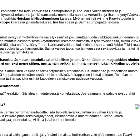
a kohtaamisesta Kola-kahvilassa Cosmopolitanin ja The Mars Voltan merkeissä ja
yseistä orkesteria ja sillä samaisella momentilla sanasta versoi liha ja lihasta syntyi Vauva.
nmusiikkia
Hetsku
n ja
Nicodemuksen
kanssa. Myöhemmin siirryimme Paavi-studiolle ja
Roope
kitarassa ja taustalaulussa,
Ina
bassossa ja
Salma
rumpupatteristossa.
?
leet syntyvät ”kollektiivisina sävellyksinä” eli joku saattaa tuoda vaikkapa jonkun teeman tai ri
taa muuttua alkuperäisestä käyttötarkoituksestaan huimastikin työstövaiheessa, minkä vuoks
nkilöä, joka on ”säveltänyt” sen. Karkeasti voidaan kuitenkin kai sanoa, että Mikko-T kirjoittaa
ttaa sooloja ja tuo harmonioita, Salma valvoo tuotantoa ja nyansseja sekä sovittaa ja Ina toimii
tuksiin ja rytmityksiin.
aseksi. Jumalanopeudella tai ehkä siihen jotain. Onko tällainen megapitkien nimien
ei onneksi mene siihen, mutta näin pelkkinä niminä menee hiukan kikkailun puolelle
eino. Sanoitusten keskiössä toimii tietynlainen irrationaalisuus, nonsense ja foneettinen muoto -
 kappaleiden nimeämisessä: usein ne tiivistävät kappaleen johtoajatuksen, filosofian tai
 oma tarinansa, joka esittää kappaleen sanoituksen uudessa valossa.
a herättämään?
tua?” -reaktion. Siis idean myönteisessä kontekstissa. Jos saamamme palaute pysyy yhtä
ssa?
in verran performanssi-taidetta.Tällä hetkellä lavarekvisiittaa on vähän karsittu ja
linkin keikalla punaiseksi värjätyt päät, eläinnaamiot ja mustat hameet. Livenä Vauva
lajaa, torvisektiota, viulistia ja/tai perkussionistia.
lemassa ainakin ajatustasolla ja työstäminen alkaa heti kunhan vain pääsemme taas Paavi-