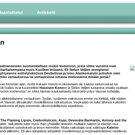
aastattelut
Artikkelit
an
sahtaneeseen suomenkielisen rockin komeroon, josta viime vuosina ovat
arhaisempana myös Kuolleet Intiaanit. Eli Sielun Veljien energisesti
e yhtyeenne esittelytekstissä Desibelissä ja Ismo Alankomaisiin juttuihin olen
a. Onko vertauksessa tai vertauksissa omasta mielestänne mitään perää?
van historian ajan, mutta kukaan meistä ei oikeastaan ole saanut sielunruokaa tai
oki kaikki ovat kuunnelleet
Hassisen Kone
en ja Sielun Veljien tuotantoa omalta osaltaan
rockin komerosta” on ehkä hieman kaukaahaettu lokerointi-yritys Vauvan kohdalla.
in allekirjoitamme vertauksen. Sydän, sydämen vaikutusta emme voi kieltää, sillä näiden
in Vauvan alkuaikojen musiikillisissa ratkaisuissa. Inspiraatio on tullut lähinnä kuitenkin
uloksena eli jopa enemmän ulkomusiikillisesta aspektista.
 The Flaming Lipsin, Ceebrolisticsin, Asan, Devendra Banhartin, Antony and the
not
in. Vaikutteita tulee myös ihan yhtälailla tietenkin muiltakin taiteen ja elämän osa-
ikuttaneet sanoituksiin ja levyn teemoihin. Muita vaikuttajia ovat vaikkapa
Kalervo
ndi-pillimehu. Eli aika ääripäistä ääripäihin musiikkimaut ja inspiraationlähteet risteilevät.