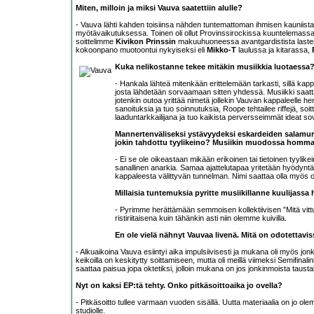
Miten, milloin ja miksi Vauva saatettiin alulle?
- Vauva lähti kahden toisiinsa nähden tuntemattoman ihmisen kauniist
myötävaikutuksessa. Toinen oli ollut Provinssirockissa kuuntelemassa k
soittelimme
Kivikon Prinssin
makuuhuoneessa avantgardistista laste
kokoonpano muotoontui nykyiseksi eli
Mikko-T
laulussa ja kitarassa,
Kuka nelikostanne tekee mitäkin musiikkia luotaessa
- Hankala lähteä mitenkään erittelemään tarkasti, sillä kappa
josta lähdetään sorvaamaan sitten yhdessä. Musiikki saat
jotenkin outoa yrittää nimetä jollekin Vauvan kappaleelle he
sanoituksia ja tuo soinnutuksia, Roope tehtailee riffejä, soi
laaduntarkkailijana ja tuo kaikista perversseimmät ideat sovi
Mannertenväliseksi ystävyydeksi eskardeiden salamurh
jokin tahdottu tyylikeino? Musiikin muodossa homma 
- Ei se ole oikeastaan mikään erikoinen tai tietoinen tyylik
sanallinen anarkia. Samaa ajattelutapaa yritetään hyödyntää
kappaleesta välittyvän tunnelman. Nimi saattaa olla myös
Millaisia tuntemuksia pyritte musiikillanne kuulijass
- Pyrimme herättämään semmoisen kollektiivisen ”Mitä vit
ristiriitaisena kuin tähänkin asti niin olemme kuivilla.
En ole vielä nähnyt Vauvaa livenä. Mitä on odotettavi
- Alkuaikoina Vauva esiintyi aika impulsiivisesti ja mukana oli myös jonk
keikoilla on keskitytty soittamiseen, mutta oli meillä viimeksi Semifina
saattaa paisua jopa oktetiksi, jolloin mukana on jos jonkinmoista taustalau
Nyt on kaksi EP:tä tehty. Onko pitkäsoittoaika jo ovella?
- Pitkäsoitto tullee varmaan vuoden sisällä. Uutta materiaalia on jo o
studiolle.