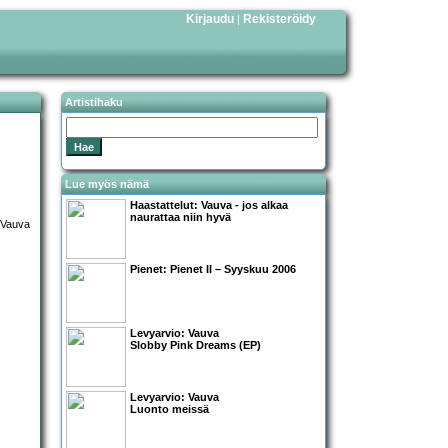
Kirjaudu
Rekisteröidy
|
Artistihaku
Lue myös nämä
Haastattelut:
Vauva
- jos alkaa
naurattaa niin hyvä
Pienet:
Pienet II – Syyskuu 2006
Levyarvio: Vauva
Slobby Pink Dreams (EP)
Levyarvio: Vauva
Luonto meissä