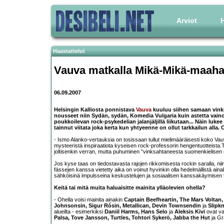
Arviot
H
Haastattelut
Vauva
matkalla Mikä-Mikä-maah
06.09.2007
Helsingin Kalliosta ponnistava
Vauva
kuuluu siihen samaan vink
nousseet niin Sydän, sydän, Komedia Vulgaria kuin astetta vainoh
poukkoilevan rock-psykedelian jalanjäljillä liikutaan... Näin luke
tainnut viitata joka kerta kun yhtyeenne on ollut tarkkailun all
- Ismo Alanko-vertauksia on tosissaan tullut mielimääräisesti koko Vau
mysteeristä inspiraatiota kyseisen rock-professorin hengentuotteista.T
joltisenkin verran, mutta puhuminen ”vinksahtaneesta suomenkielisen 
Jos kyse taas on tiedostavasta rajojen rikkomisesta rockin saralla, ni
fässejen kanssa vietetty aika on voinut hyvinkin olla hedelmällistä ainak
sähköisinä impulsseina keskustelujen ja sosiaalisen kanssakäymisen t
Keitä tai mitä muita haluaisitte mainita ylläolevien ohella?
- Ohella voisi mainita ainakin
Captain Beefheartin, The Mars Voltan,
Johnsonsin, Sigur Rósin, Metallican, Devin Townsendin
ja
Slipk
alueilta - esimerkiksi
Daniil Harms, Hans Selo
ja
Aleksis Kivi
ovat va
Palsa, Tove Jansson, Turtles, Tohtori Sykerö, Jabba the Hut
ja Gra