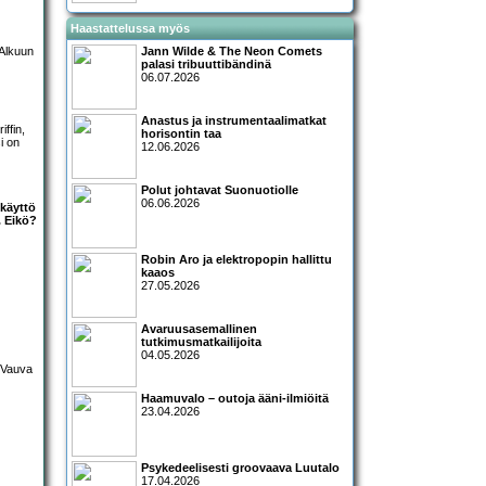
Haastattelussa myös
 Alkuun
Jann Wilde & The Neon Comets
palasi tribuuttibändinä
06.07.2026
Anastus ja instrumentaalimatkat
ffin,
horisontin taa
i on
12.06.2026
Polut johtavat Suonuotiolle
06.06.2026
 käyttö
. Eikö?
Robin Aro ja elektropopin hallittu
kaaos
27.05.2026
Avaruusasemallinen
tutkimusmatkailijoita
04.05.2026
Haamuvalo – outoja ääni-ilmiöitä
23.04.2026
Psykedeelisesti groovaava Luutalo
17.04.2026