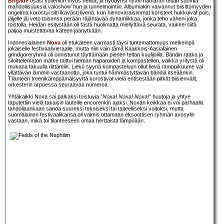
Brigade
osasi kuitenkin myös heilua, ja hyödynsi hyvin hämärän teltan suomia
mahdollisuuksia valoshow´hun ja tunnelmointiin. Albumiakin vaivannut biisittömyyden
ongelma korostui silti ikävästi livenä: kun hienovaraisimmat koristeet hukkuivat pois,
jäljelle jäi veto toisensa perään räjähtävää dynamiikkaa, jonka teho väheni joka
toistolla. Heidän esitystään oli tästä huolimatta miellyttävä seurata, vaikkei siitä
paljoa muistettavaa käteen jäänytkään.
Indonesialainen
Noxa
oli etukäteen varmasti täysi tuntemattomuus melkeinpä
jokaiselle festivaalivieraalle, mutta niin vain tämä Kaakkois-Aasialainen
grindgoreryhmä oli onnistunut täyttämään pienen teltan kuulijoilla. Bändin raaka ja
siloittelematon mätke taittui hieman haparoiden ja kompastellen, vaikka yritystä oli
mukana takuulla riittämiin. Liekö syynä kompasteluun ollut lievä ramppikuume vai
yllättävän lämmin vastaanotto, joka tuntui hämmästyttävän bändiä itseäänkin.
Tilanteen treenikämppämäisyyttä korostivat vielä entisestään pitkät biisienvälit,
orkesterin arpoessa seuraavaa numeroa.
Yhtäkaikki Noxa sai palkaksi toistuvia ”
Noxa! Noxa! Noxa!
” huutoja ja yhtye
taputettiin vielä takaisin lauteille encorenkin ajaksi. Noxan keikkaa ei voi parhaalla
tahdollaankaan sanoa suureksi tekniseksi tai taiteelliseksi voitoksi, mutta
suomalainen festivaalikansa oli valmis ottamaan eksoottisen ryhmän avosylin
vastaan, mikä toi tilanteeseen omaa herttaista lämpöään.