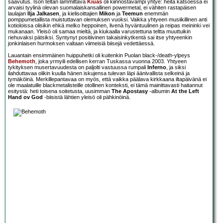
saavutus. Ison teltan lämmittävä
Kiuas
oli kiinnostavampi yhtye: heitä katsoessa ei
arvaisi tyylinä olevan suomalaiskansallinen powermetal, ei vähiten rastapäisen
laulajan
Ilja Jalkasen
, ja kielisoittajien
Mikon
ja
Teemun
enemmän
pomppumetallista muistuttavan olemuksen vuoksi. Vaikka yhtyeen musiikillinen anti
kotioloissa olisikin ehkä melko heppoinen, livenä hyväntuulinen ja reipas meininki vei
mukanaan. Yleisö oli samaa mieltä, ja kiukaalla varustettuna teltta muuttuikin
riehuvaksi pätsiksi. Syntynyt positiivinen takaisinkytkentä sai itse yhtyeenkin
jonkinlaisen hurmoksen valtaan viimeisiä biisejä vedettäessä.
Lauantain ensimmäinen huippuhetki oli kuitenkin Puolan black-/death-ylpeys
Behemoth
, joka yrmyili edellisen kerran Tuskassa vuonna 2003. Yhtyeen
tykityksen musertavuudesta on paljolti vastuussa rumpali
Inferno
, ja siksi
ilahduttavaa olikin kuulla hänen iskujensa tulevan läpi äänivallista selkeinä ja
tymäköinä. Merkillepantavaa on myös, että vaikka päälava kirkkaana iltapäivänä ei
ole maalatuille blackmetalisteille otollinen konteksti, ei tämä mainittavasti haitannut
esitystä: heti toisena soitetusta, uusimman
The Apostasy
-albumin
At the Left
Hand ov God
-biisistä lähtien yleisö oli pähkinöinä.