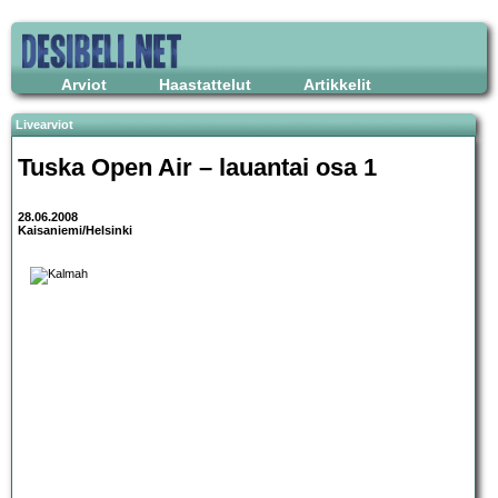
Arviot
Haastattelut
Artikkelit
Livearviot
Tuska Open Air – lauantai osa 1
28.06.2008
Kaisaniemi/Helsinki