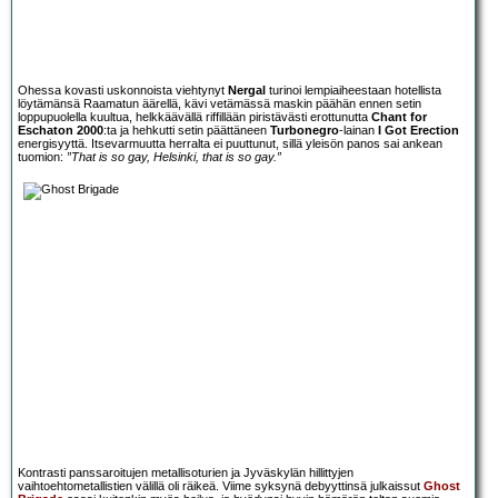
Ohessa kovasti uskonnoista viehtynyt
Nergal
turinoi lempiaiheestaan hotellista
löytämänsä Raamatun äärellä, kävi vetämässä maskin päähän ennen setin
loppupuolella kuultua, helkkäävällä riffillään piristävästi erottunutta
Chant for
Eschaton 2000
:ta ja hehkutti setin päättäneen
Turbonegro
-lainan
I Got Erection
energisyyttä. Itsevarmuutta herralta ei puuttunut, sillä yleisön panos sai ankean
tuomion:
”That is so gay, Helsinki, that is so gay.”
Kontrasti panssaroitujen metallisoturien ja Jyväskylän hillittyjen
vaihtoehtometallistien välillä oli räikeä. Viime syksynä debyyttinsä julkaissut
Ghost