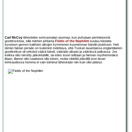
Carl McCoy
lähentelee semi-jumalan asemaa, kun puhutaan perinteisestä
goottirockista, sillä miehen johtama
Fields of the Nephilim
kuuluu kiistatta
kyseisen genren kaikkien aikojen kymmenen kuumimman bändin joukkoon. Heti
tämän faktan perään on kuitenkin todettava, että Tuskan lauantaissa englantilainen
goottiretkue oli selvästi väärä bändi, väärään aikaan ja väärässä paikassa. Jos
keikka olisi siirretty jatkoklubille, tai edes isoon telttaan ja hieman myöhemmäksi
iltaan, tilanne olisi saattanut olla toinen, mutta viideltä päivällä ison lavan
kirkkaudessa homma ei vain toiminut läheskään niin kuin olisi pitänyt.