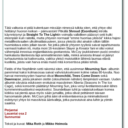
Tätä valitusta ei pidä kuitenkaan missään nimessä tulkita siten, että yhtye olisi
heittänyt huonon keikan – päinvastoin! Pitkällä
Shroud (Exordium)
introlla
käynnistynyt ja
Straight To The Light
in voimalla valloilleen päässyt setti kulki
eteenpäin kuin raiteilla, mutta yhtyeen normaali ”emme huomaa yleisöä” kikka hajosi
metallifestivaalien ulkoilmatilaisuuteen, jossa yleisöä olisi ainakin silloin tällöin
huomioitava edes jollain tavoin. Ne jotka pitivät yhtyeen tyylistä saivat tapahtumasta
varmasti kaiken irti, mutta moni 16-kesäinen Slayer ja Kreator fani ei olisi voinut
vähempää innostua englantilaisista goottareista. McCoy joukkioineen puski onneksi
hankalasta tilanteesta läpi ammattimiesten lailla, minkä ansiosta ilmaan ei jäänyt
turhautumista tai katkeruutta, vaikka yleisö muistuttikin lähinnä laumaa eläviä
kuolleita, joista vain harva enää muisti mitä konsertissa pitäisi tehdä.
Fields of the Nephilimin setti rakentui siten, että uusimman
Mourning Sun
-albumin
paremmat kaksi kolmasosaa saivat vahvistuksekseen kolme raitaa 80-luvulta. Nuo
harvat menneisyyden haamut olivat
Moonchild, Trees Come Down
sekä
Dawnrazor
, joista jokainen otettin (olosuhteisiin nähden) lämpimästi vastaan. Uuden
albumin siivuista edukseen erottuivat massiivinen Xiberia (Seasons In The Ice
Cage), sekä konsertin päättänyt Mourning Sun, joka venyi livetilanteessakin lähes
kymmenminuuttiseksi eepokseksi. Soundeiltaan tuhti ja valaistukseltaan komea
keikka sai pientä apua myös sään jumalilta, jotka olivat peittäneet taivaan
harsomaisiin pilviin. McCoyn jylhä ääni oli entisenlaisensa ja minimalistisesti
esiintynyt yhtye loi massiivisia äänivalleja, jotka pureutuivat aina luihin ja ytimiin
saakka.
Perjantai
Lauantai osa 2
Sunnuntai
Teksti ja kuvat:
Mika Roth
ja
Mikko Heimola