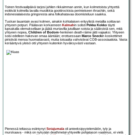
Toinen festivaalipäivä tarjosi juhlien rikkaimman annin, kun kolmetoista yhtyettä
esittivät kolmella lavalla musiikkia goottirockista perinteiseen thrashiin, sekä
indonesialaisesta gringoresta aina folkahatavaa doomisteluun saakka.
Tuskan lauantain avasi kolmen, ainakin kohtalaisen erityylistä metallia soittavan
yhtyeen potpuri. Päälavan korkanneen
Kalmah
in solisti
Pekka Kokko
täytti
lupsakalla olemuksellaan ja jäätä murtavilla jutuillaan soista ja sääksistä sen, mitä
yhtyeen nopea,
Children of Bodom
-henkinen death-räime jätti vajaaksi. Yhtyeen
soisi edelleen hakevan omaa ääntään; erottuessaan
Marco Sneck
in koskettimet
piristivät menoa huomattavasti, mutta toisaalta vahvistivat COB-assosiaatiota. Vasta
kerääntyvä yleisö otti yhtyeen kuitenkin hyväksyvästi vastaan.
Pienessä teltassa esiintynyt
Sotajumala
oli anteeksipyytelemätön, tyly ja
murskaava - mikä on nykyään deathmetal-yhtyeelle pohjatason vaatimus, ei vielä