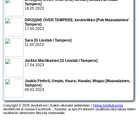
Tampere]
18.05.2023
DRO)))NE OVER TAMPERE, keskiviikko [Pub Maanalainen/
Tampere]
17.05.2023
Sara [G Livelab / Tampere]
11.05.2023
Jarkko Martikainen [G Livelab / Tampere]
17.04.2023
Jooklo Finferli, Umpio, Haare, Haudat, Mogao [Maanalainen,
Tampere]
09.02.2023
Copyright © 2025 desibeli.net | Kaikki oikeudet pidätetään |
Tietoa toimituksesta
desibeli.net ei vastaa Facebook-, Youtube- ja last.fm-linkkien sisällöstä eikä takaa niiden
sisältävän aiheeseen liittyvää materiaalia.