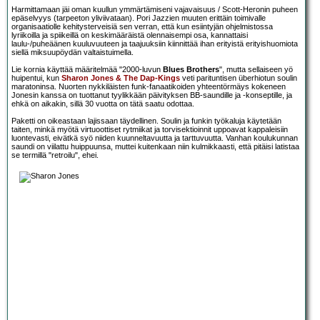
Harmittamaan jäi oman kuullun ymmärtämiseni vajavaisuus / Scott-Heronin puheen
epäselvyys (tarpeeton yliviivataan). Pori Jazzien muuten erittäin toimivalle
organisaatiolle kehitysterveisiä sen verran, että kun esiintyjän ohjelmistossa
lyriikoilla ja spiikeillä on keskimääräistä olennaisempi osa, kannattaisi
laulu-/puheäänen kuuluvuuteen ja taajuuksiin kiinnittää ihan erityistä erityishuomiota
siellä miksuupöydän valtaistuimella.
Lie kornia käyttää määritelmää "2000-luvun
Blues Brothers
", mutta sellaiseen yö
huipentui, kun
Sharon Jones & The Dap-Kings
veti parituntisen überhiotun soulin
maratoninsa. Nuorten nykkiläisten funk-fanaatikoiden yhteentörmäys kokeneen
Jonesin kanssa on tuottanut tyylikkään päivityksen BB-saundille ja -konseptille, ja
ehkä on aikakin, sillä 30 vuotta on tätä saatu odottaa.
Paketti on oikeastaan lajissaan täydellinen. Soulin ja funkin työkaluja käytetään
taiten, minkä myötä virtuoottiset rytmiikat ja torvisektioinnit uppoavat kappaleisiin
luontevasti, eivätkä syö niiden kuunneltavuutta ja tarttuvuutta. Vanhan koulukunnan
saundi on viilattu huippuunsa, muttei kuitenkaan niin kulmikkaasti, että pitäisi latistaa
se termillä "retroilu", ehei.