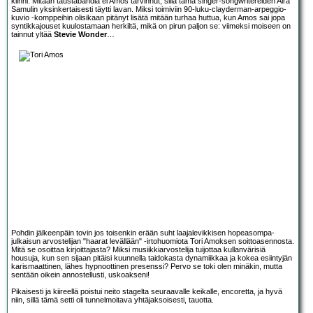
kiinni. Mitään taustabändiä ei Amos tarvinnut, sillä tämä singer-songwritereiden Aira
Samulin yksinkertaisesti täytti lavan. Miksi toimiviin 90-luku-clayderman-arpeggio-
kuvio -komppeihin olisikaan pitänyt lisätä mitään turhaa huttua, kun Amos sai jopa
syntikkajouset kuulostamaan herkiltä, mikä on pirun paljon se: viimeksi moiseen on
tainnut yltää
Stevie Wonder
…
Pohdin jälkeenpäin tovin jos toisenkin erään suht laajalevikkisen hopeasompa-
julkaisun arvostelijan "haarat levällään" -irtohuomiota Tori Amoksen soittoasennosta.
Mitä se osoittaa kirjoittajasta? Miksi musiikkiarvostelija tuijottaa kullanvärisiä
housuja, kun sen sijaan pitäisi kuunnella taidokasta dynamiikkaa ja kokea esiintyjän
karismaattinen, lähes hypnoottinen presenssi? Pervo se toki olen minäkin, mutta
sentään oikein annostellusti, uskoakseni!
Pikaisesti ja kiireellä poistui neito stagelta seuraavalle keikalle, encoretta, ja hyvä
niin, sillä tämä setti oli tunnelmoitava yhtäjaksoisesti, tauotta.