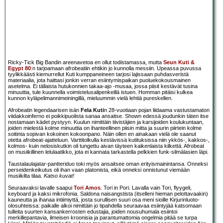
Ricky-Tick Big Bandin areenavetoa en ollut todistamassa, mutta
Seun Kuti &
Egypt 80
:n tarjoamaan afrobeatiin ehtikin jo kunnolla messiin. Upeassa puvussa
tyylikkäästi kiemurrellut Kuti kumppaneineen tarjosi lajissaan puhdasveristä
materiaalia, jota haittasi jonkin verran esiintymispaikan puoluekokousmainen
asetelma. Ei tällaista hutukonnien takaa-ajo -musaa, jossa piisit kestävät tusina
minuuttia, tule kuunnella voimistelusalipenkeillä istuen. Homman pitäisi kulkea
kunnon kyläpelimannimeiningillä, mieluummin vielä lehtiä pureskellen.
Afrobeatin legendaarisen isän
Fela Kuti
n 28-vuotiaan pojan liidaama vastustamaton
viidakkoinferno ei poikkipuolista sanaa ansaitse. Shown edessä joudunkin täten itse
nostamaan kädet pystyyn. Kuulun nimittäin tiivistäjien ja karsijoiden koulukuntaan,
joiden mielestä kolme minuuttia on ihanteellinen piisin mitta ja suurin piirtein kolme
soitinta sopivan kokoinen kokoonpano. Näin ollen en ainakaan vielä ole saanut
otetta afrobeat-ajatteluun. Varttitolkulla kestävissä kutituksissa niin ykkös-, kakkos-,
kolmos- kuin nelosiskutkin oli tungettu aivan täyteen kaikenlaista kilkettä. Afrobeat
on musiikillinen lelulaatikko, jota ei kannata tarkastella pelkkien funk-silmälasien läpi.
Taustalaulajatar-pantteriduo toki myös ansaitsee oman erityismainintansa. Onneksi
perseidenkeikutus oli ihan vaan platonista, eikä onneksi onnistunut viemään
musiikilta tilaa.
Katso kuvat!
Seuraavaksi lavalle saapui
Tori Amos
. Tori in Pori. Lavalla vain Tori, flyygeli,
keyboard ja kaksi mikrofonia. Saldona naisangstista (itselleni hieman pelottavaakin)
kauneutta ja ihanaa intiimiyttä, josta surullisen suuri osa meni sioille Kirjurinluoto-
olosuhteissa: paikalle alkoi nimittäin jo tipahdella seuraavaa esiintyjää katsomaan
tulleita suurten kansankerrosten edustajia, joiden nousuhumala esiintoi
merkillepantavia, ilmeisen kroonisia ja parantumattomia ongelmia pitää se turpa