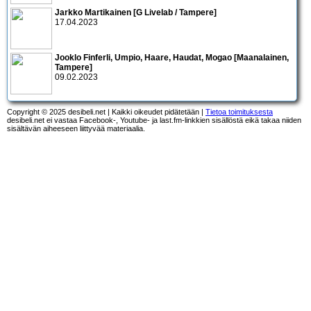
Jarkko Martikainen [G Livelab / Tampere]
17.04.2023
Jooklo Finferli, Umpio, Haare, Haudat, Mogao [Maanalainen,
Tampere]
09.02.2023
Copyright © 2025 desibeli.net | Kaikki oikeudet pidätetään |
Tietoa toimituksesta
desibeli.net ei vastaa Facebook-, Youtube- ja last.fm-linkkien sisällöstä eikä takaa niiden
sisältävän aiheeseen liittyvää materiaalia.