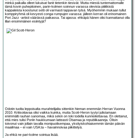
minkä paikalla olleet lukuisat fanit tietenkin tiesivät. Mutta miestä tuntemattomalle
tämä kovin puhepitoinen, parin-kolmen soinnun varassa olevista piiiitkistä
kappaleista koostunut setti oli varmasti tappavan tylsä. Myöhemmin mukaan tullut
komppiryhmä oli kevyesti conga-rumpujen varassa: jälleen kerran oli erinomainen
Pori Jazz -artisti väärässä paikassa. Tai ajassa: ehkäpä hänen olisi kannattanut olla
illan ensimmäinen esiintyjä?
Odotin tuolta leppoisalta murahtelijalta sittenkin hieman enemmän Herran Vuonna
2010. Kritisoitavaa olisi vaikka kuinka, mutta Scott-Heron tyytyi julistamaan
enimmälti rauhan sanomaa, mikä sekin on toki todella kunnioitettavaa. En olettanut,
että mies tulisi Poriin haukkumaan latteasti Obamaa ja republikaaneja. Olisin
toivonut vain jollain tavalla monipuolisempaa, yksityiskohtaisemmin tämän päivän
maailmaa – ei vain USA:ta – havainnoivaa piikittelyä.
Ja ehkä ne pari-kolme sointua lisää.