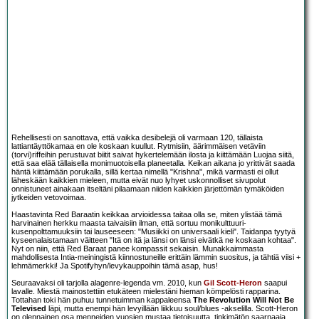
Rehellisesti on sanottava, että vaikka desibelejä oli varmaan 120, tällaista
lattiantäyttökamaa en ole koskaan kuullut. Rytmisiin, äärimmäisen vetäviin
(torvi)riffeihin perustuvat biitit saivat hykertelemään ilosta ja kiittämään Luojaa siitä,
että saa elää tällaisella monimuotoisella planeetalla. Keikan aikana jo yrittivät saada
häntä kiittämään porukalla, sillä kertaa nimellä "Krishna", mikä varmasti ei ollut
läheskään kaikkien mieleen, mutta eivät nuo lyhyet uskonnolliset sivupolut
onnistuneet ainakaan itseltäni pilaamaan niiden kaikkien järjettömän tymäköiden
jytkeiden vetovoimaa.
Haastavinta Red Baraatin keikkaa arvioidessa taitaa olla se, miten ylistää tämä
harvinainen herkku maasta taivaisiin ilman, että sortuu monikulttuuri-
kusenpolttamuuksiin tai lauseeseen: "Musiikki on universaali kieli". Taidanpa tyytyä
kyseenalaistamaan väitteen "Itä on itä ja länsi on länsi eivätkä ne koskaan kohtaa".
Nyt on niin, että Red Baraat panee kompassit sekaisin. Munakkaimmasta
mahdollisesta Intia-meiningistä kiinnostuneille erittäin lämmin suositus, ja tähtiä viisi +
lehmämerkki! Ja Spotifyhyn/levykauppoihin tämä asap, hus!
Seuraavaksi oli tarjolla alagenre-legenda vm. 2010, kun
Gil Scott-Heron
saapui
lavalle. Miestä mainostettiin etukäteen mielestäni hieman kömpelösti rapparina.
Tottahan toki hän puhuu tunnetuimman kappaleensa
The Revolution Will Not Be
Televised
läpi, mutta enempi hän levyillään liikkuu soul/blues -akselilla. Scott-Heron
on olennainen osa menneiden vuosien mustaa tietoisuutta, tinkimätön saarnaaja,