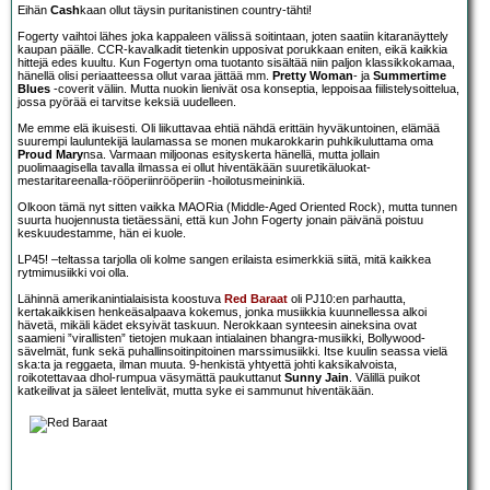
Eihän
Cash
kaan ollut täysin puritanistinen country-tähti!
Fogerty vaihtoi lähes joka kappaleen välissä soitintaan, joten saatiin kitaranäyttely
kaupan päälle. CCR-kavalkadit tietenkin upposivat porukkaan eniten, eikä kaikkia
hittejä edes kuultu. Kun Fogertyn oma tuotanto sisältää niin paljon klassikkokamaa,
hänellä olisi periaatteessa ollut varaa jättää mm.
Pretty Woman
- ja
Summertime
Blues
-coverit väliin. Mutta nuokin lienivät osa konseptia, leppoisaa fiilistelysoittelua,
jossa pyörää ei tarvitse keksiä uudelleen.
Me emme elä ikuisesti. Oli liikuttavaa ehtiä nähdä erittäin hyväkuntoinen, elämää
suurempi lauluntekijä laulamassa se monen mukarokkarin puhkikuluttama oma
Proud Mary
nsa. Varmaan miljoonas esityskerta hänellä, mutta jollain
puolimaagisella tavalla ilmassa ei ollut hiventäkään suuretikäluokat-
mestaritareenalla-rööperiinrööperiin -hoilotusmeininkiä.
Olkoon tämä nyt sitten vaikka MAORia (Middle-Aged Oriented Rock), mutta tunnen
suurta huojennusta tietäessäni, että kun John Fogerty jonain päivänä poistuu
keskuudestamme, hän ei kuole.
LP45! –teltassa tarjolla oli kolme sangen erilaista esimerkkiä siitä, mitä kaikkea
rytmimusiikki voi olla.
Lähinnä amerikanintialaisista koostuva
Red Baraat
oli PJ10:en parhautta,
kertakaikkisen henkeäsalpaava kokemus, jonka musiikkia kuunnellessa alkoi
hävetä, mikäli kädet eksyivät taskuun. Nerokkaan synteesin aineksina ovat
saamieni ”virallisten” tietojen mukaan intialainen bhangra-musiikki, Bollywood-
sävelmät, funk sekä puhallinsoitinpitoinen marssimusiikki. Itse kuulin seassa vielä
ska:ta ja reggaeta, ilman muuta. 9-henkistä yhtyettä johti kaksikalvoista,
roikotettavaa dhol-rumpua väsymättä paukuttanut
Sunny Jain
. Välillä puikot
katkeilivat ja säleet lentelivät, mutta syke ei sammunut hiventäkään.