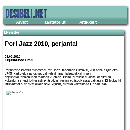
Arviot
Haastattelut
Artikkelit
Livearviot
Pori Jazz 2010, perjantai
23.07.2010
Kirjurinluoto / Pori
Perjantaina koettiin mielestäni Pori Jazz -tarjonnan kliimaksi, kun sekä Kirjuri että
LP45! -jatkoteltta tarjosivat vaihtelevimman ja laadukkaimman
ohjelmakokonaisuuden moneen vuoteen. Pieneksi miinuspuoleksi osoittautui
kuitenkin se, että jotkut esiintyjät olivat hieman epäsopivassa paikassa. Eli hiukankin
intiimimmät aktit eivät oikein sovi Kirjuriin, eivätkä välttämättä LP:henkään…