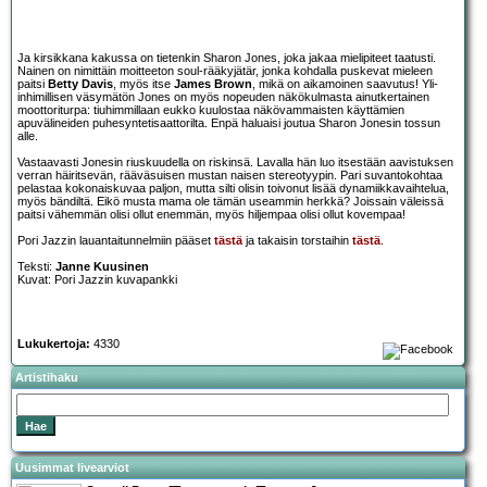
Ja kirsikkana kakussa on tietenkin Sharon Jones, joka jakaa mielipiteet taatusti.
Nainen on nimittäin moitteeton soul-rääkyjätär, jonka kohdalla puskevat mieleen
paitsi
Betty Davis
, myös itse
James Brown
, mikä on aikamoinen saavutus! Yli-
inhimillisen väsymätön Jones on myös nopeuden näkökulmasta ainutkertainen
moottoriturpa: tiuhimmillaan eukko kuulostaa näkövammaisten käyttämien
apuvälineiden puhesyntetisaattorilta. Enpä haluaisi joutua Sharon Jonesin tossun
alle.
Vastaavasti Jonesin riuskuudella on riskinsä. Lavalla hän luo itsestään aavistuksen
verran häiritsevän, rääväsuisen mustan naisen stereotyypin. Pari suvantokohtaa
pelastaa kokonaiskuvaa paljon, mutta silti olisin toivonut lisää dynamiikkavaihtelua,
myös bändiltä. Eikö musta mama ole tämän useammin herkkä? Joissain väleissä
paitsi vähemmän olisi ollut enemmän, myös hiljempaa olisi ollut kovempaa!
Pori Jazzin lauantaitunnelmiin pääset
tästä
ja takaisin torstaihin
tästä
.
Teksti:
Janne Kuusinen
Kuvat: Pori Jazzin kuvapankki
Lukukertoja:
4330
Artistihaku
Uusimmat livearviot