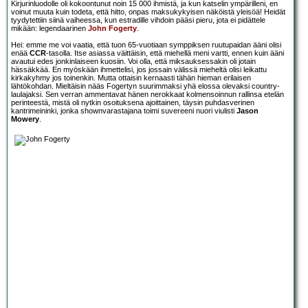
Kirjurinluodolle oli kokoontunut noin 15 000 ihmistä, ja kun katselin ympärilleni, en
voinut muuta kuin todeta, että hitto, onpas maksukykyisen näköistä yleisöä! Heidät
tyydytettiin siinä vaiheessa, kun estradille vihdoin pääsi pieru, jota ei pidättele
mikään: legendaarinen
John Fogerty
.
Hei: emme me voi vaatia, että tuon 65-vuotiaan symppiksen ruutupaidan ääni olisi
enää
CCR
-tasolla. Itse asiassa väittäisin, että miehellä meni vartti, ennen kuin ääni
avautui edes jonkinlaiseen kuosiin. Voi olla, että miksauksessakin oli jotain
hässäkkää. En myöskään ihmettelisi, jos jossain välissä mieheltä olisi leikattu
kirkakyhmy jos toinenkin. Mutta ottaisin kernaasti tähän hieman erilaisen
lähtökohdan. Mieltäisin nääs Fogertyn suurimmaksi yhä elossa olevaksi country-
laulajaksi. Sen verran ammentavat hänen nerokkaat kolmensoinnun rallinsa etelän
perinteestä, mistä oli nytkin osoituksena ajoittainen, täysin puhdasverinen
kantrimeininki, jonka shownvarastajana toimi suvereeni nuori viulisti
Jason
Mowery
.