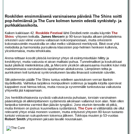
Roskilden ensimmäisenä varsinaisena päivänä
The Shins
soitti
pop-helmiänsä ja
The Cure
kolmen tunnin edestä synkistely- ja
purkkaklassikoita.
Kaiken kaikkiaan 42.
Roskilde Festival
lähti Desibeli.netin osalta käyntiin
The
Shins
-yhtyeen keikalla.
James Mercer
in jo 90-luvun lopulta alkaen johdattelema
orkesteri uusi viime vuonna valtaosan kokoonpanostaan, mutta orkesterin
kokonaissointiin muutoksilla on ollut melko vähäisesti merkitystä. Biisit ovat yhä
melodioita ja harmonioita pursuilevia klassisten pop-helmien henkeen kulkevia,
yksinkertaisia, mutta tehokkaita.
Arena-telttaan kosolti yleisöä kerännyt yhtye oli esiintymiseltään hillitty ja
keskittynyt, mutta vaisusta ei aivan malttaisi puhua. Tunnelmalliset ja koukukkaat
laulut pitelivät mielenkiintoa yllä, ja Mercerin yksikön aikaansaama musiikki kävi mitä
mainioimmasta varsinaisesta tapahtuman aloituksesta. Lämpöinen teltta ja
aurinkoinen keli tuntuivat synkronoituneen lavalta ilmavasti soineisiin säveliin.
Silti pidemmän päälle The Shins tuntuu edelleen aavistuksen verran liiankin
täydelliseltä. Vaihtelua tarjoileva monipuolinen soitinnus ja laajalla kirjolla operoivat
kappaleet ovat hienoa tekoa, mutta rosoa ja syvemmälle tunkeutuvaa vaikutusta
yhtyeeltä jää kaipaamaan.
Jos henkilökohtaisesta syvästä vaikutuksesta puhutaan, torstain varsinainen
pääesiintyjä oli allekirjoittaneen sydämestä aikoinaan vallannut ison alan. Näin ollen
fanipoika-toiminta varmisti illan jäävän tyngäksi. Jono eturivin tienoolle oli pitkä,
mutta ihmisen on joskus kuunneltava sydäntänsä.
The Cure
ei välttämättä ole ollut
relevantti yhtye enää moneen vuoteen, mutta erityisesti yhtyeen 80-luvun tuotanto
tuntuisi vetoavan sukupolveen toisensa jälkeen. Tokkopa muuten jo 53-vuotias
Robert Smith
yhtyeineen jaksaisi lavalle noustakaan.