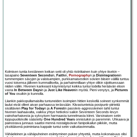
Kolmisen tuntia kestäneen keikan setti oli yhtä ristiriitainen kuin yhtye itsekin –
tasapaino
Seventeen Seconds
in,
Faith
in,
Pornography
n ja
Disintegration
in
tummempien sävyjen ja valoisampien, purkkamaisestikin soivien biisien välillä tuntuu
vuosi toisensa jälkeen kummalliselta, ja parhaimmillaan yhtye olikin sijoittuessaan
niiden väliin. Hivenen kankeasti käynnistynyt keikka tuntui todella heräävän eloon
vasta
In Between Days
in ja
Just Like Heaven
in myötä. Pieni venytys, ja
Pictures
of You
osuikin jo kunnolla.
Liiankin pakkopullamaisilta tuntuneiden isoimpien hittien keskellä soineet synkemmät
laulut eivät olleet aivan parhaassa terässään. Kiivastunteisia postpunk-piirteitä
sisältävien
Play for Today
n ja
A Forest
in passiivis-aggressiivinen tahti tuntui
hivenen laahaavalta, vaikka yhtye hetkeksi saikin Seventeen Seconds-levyn
vainoharhaisesta ja syksyisen harmaasta tunnelmasta kiinni. Varsinaisen setin
loppupuoliskolle säästetty
One Hundred Years
onnistuikin jo paremmin. Uhkaava ja
painostava junnaus saattoi mennä nostalgisoivan fanipoikailun piikkiin, mutta
yksittäisenä poimintana kappale tuntui setin vaikuttavimmalta.
Vähäeleinen ja vähäpuheinen esiintyminen pukee yhtyettä, mutta kokonaisuus olisi