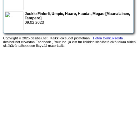
Jooklo Finferli, Umpio, Haare, Haudat, Mogao [Maanalainen,
Tampere]
09.02.2023
Copyright © 2025 desibeli.net | Kaikki oikeudet pidätetään |
Tietoa toimituksesta
desibeli.net ei vastaa Facebook-, Youtube- ja last.fm-linkkien sisällöstä eikä takaa niiden
sisältävän aiheeseen liittyvää materiaalia.