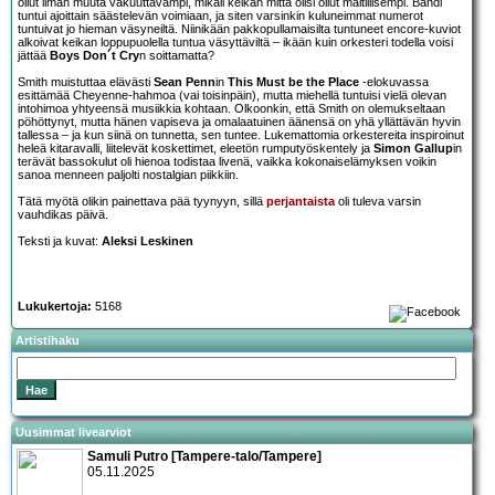
ollut ilman muuta vakuuttavampi, mikäli keikan mitta olisi ollut maltillisempi. Bändi
tuntui ajoittain säästelevän voimiaan, ja siten varsinkin kuluneimmat numerot
tuntuivat jo hieman väsyneiltä. Niinikään pakkopullamaisilta tuntuneet encore-kuviot
alkoivat keikan loppupuolella tuntua väsyttäviltä – ikään kuin orkesteri todella voisi
jättää
Boys Don´t Cry
n soittamatta?
Smith muistuttaa elävästi
Sean Penn
in
This Must be the Place
-elokuvassa
esittämää Cheyenne-hahmoa (vai toisinpäin), mutta miehellä tuntuisi vielä olevan
intohimoa yhtyeensä musiikkia kohtaan. Olkoonkin, että Smith on olemukseltaan
pöhöttynyt, mutta hänen vapiseva ja omalaatuinen äänensä on yhä yllättävän hyvin
tallessa – ja kun siinä on tunnetta, sen tuntee. Lukemattomia orkestereita inspiroinut
heleä kitaravalli, liitelevät koskettimet, eleetön rumputyöskentely ja
Simon Gallup
in
terävät bassokulut oli hienoa todistaa livenä, vaikka kokonaiselämyksen voikin
sanoa menneen paljolti nostalgian piikkiin.
Tätä myötä olikin painettava pää tyynyyn, sillä
perjantaista
oli tuleva varsin
vauhdikas päivä.
Teksti ja kuvat:
Aleksi Leskinen
Lukukertoja:
5168
Artistihaku
Uusimmat livearviot
Samuli Putro [Tampere-talo/Tampere]
05.11.2025