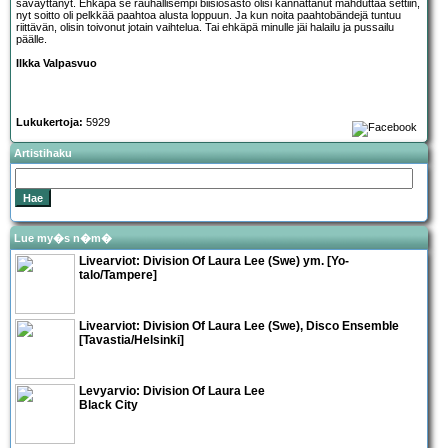
säväyttänyt. Ehkäpä se rauhallisempi biisiosasto olisi kannattanut mahduttaa settiin,
nyt soitto oli pelkkää paahtoa alusta loppuun. Ja kun noita paahtobändejä tuntuu
riittävän, olisin toivonut jotain vaihtelua. Tai ehkäpä minulle jäi halailu ja pussailu
päälle.
Ilkka Valpasvuo
Lukukertoja:
5929
Artistihaku
Lue my�s n�m�
Livearviot:
Division Of Laura Lee
(Swe) ym. [Yo-
talo/Tampere]
Livearviot:
Division Of Laura Lee
(Swe),
Disco Ensemble
[Tavastia/Helsinki]
Levyarvio: Division Of Laura Lee
Black City