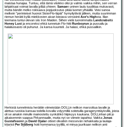
maistaa hunajaa. Tuntuu, että tämä viisikko olisi jo valmis vaikka mihin, sen verran
lahjakkaat voimat lavalla jyllää yhteen.
Samae
n uninen laulu tuudittaa mukavasti,
mutta bändin melko rokkaava popjuoksutus pitää luomet ylhäällä. Voisi sanoa
melkein ”perinteiset huonot SisterFlo-läpät” hymyilyttivät jälleen, mutta suurimman
riemun herätti kyllä miekkosten aivan loistava versiointi
Ace’s High
sta. Illan
teemana tuntui olevan siis Iron Maiden. Siihen vielä tuoreimmalta
Landcrabs
iltä
Honey Lust
ja encoreksi ehkä tunnetuin Flo-hitti
Runboyrun
ja pussailu ja
halailuosasto oli puhunut. Ja kansa kuunteli. Ja halasi, ehkä pussailikin.
Herkistä tunnelmista herättiin viimeistään DOLLin nelikon marssittua lavalle ja
alettua ruoskia kansaa todella kovalla volyymillä soitetuilla garagerynttäyksillä, joista
oli se ainakin minulle mainostettu synkähkö hiipivyys kaukana. DOLLinhan piti jo
aikaisemmin saapua Pirkanmaalle, mutta nyt se viimein tapahtui. Vaikka
Jonas
Gustafsson
in ja
David Ojala
n otteet olivatkin messevän riehakkaita ja laulaja-
kitaristi
Per Stålberg
hoiti hommansa tyylillä, ei minua juurikaan nelikon anti