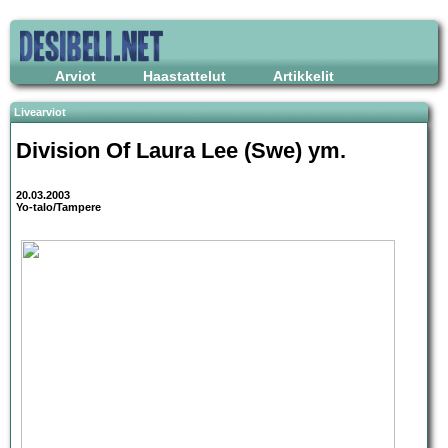
Arviot
Haastattelut
Artikkelit
Livearviot
Division Of Laura Lee
(Swe) ym.
20.03.2003
Yo-talo/Tampere