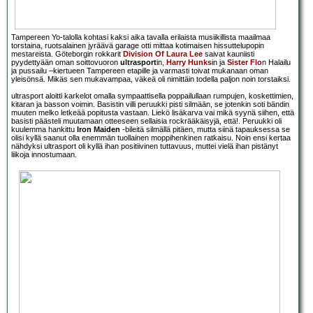
Tampereen Yo-talolla kohtasi kaksi aika tavalla erilaista musiikillista maailmaa
torstaina, ruotsalainen jyräävä garage otti mittaa kotimaisen hissuttelupopin
mestareista. Göteborgin rokkarit
Division Of Laura Lee
saivat kauniisti
pyydettyään oman soittovuoron
ultrasport
in,
Harry Hunks
in ja
Sister Flo
n Halailu
ja pussailu –kiertueen Tampereen etapille ja varmasti toivat mukanaan oman
yleisönsä. Mikäs sen mukavampaa, väkeä oli nimittäin todella paljon noin torstaiksi.
ultrasport aloitti karkelot omalla sympaattisella poppailullaan rumpujen, koskettimien,
kitaran ja basson voimin. Basistin villi peruukki pisti silmään, se jotenkin soti bändin
muuten melko letkeää popitusta vastaan. Liekö lisäkarva vai mikä syynä siihen, että
basisti päästeli muutamaan otteeseen sellaisia rockrääkäisyjä, että!. Peruukki oli
kuulemma hankittu
Iron Maiden
-bileitä silmällä pitäen, mutta siinä tapauksessa se
olisi kyllä saanut olla enemmän tuollainen moppihenkinen ratkaisu. Noin ensi kertaa
nähdyksi ultrasport oli kyllä ihan positiivinen tuttavuus, muttei vielä ihan pistänyt
liikoja innostumaan.