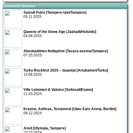
Uusimmat livearviot
Samuli Putro [Tampere-talo/Tampere]
05.11.2025
Queens of the Stone Age [Jäähalli/Helsinki]
04.08.2025
Absoluuttinen Nollapiste [Tavara-asema/Tampere]
07.25.2025
Turku Rockfest 2025 – lauantai [Artukainen/Turku]
14.06.2025
Ville Leinonen & Valumo [Sellosali/Espoo]
21.03.2025
Kreator, Anthrax, Testament [Uber Eats Arena, Berliini]
08.12.2024
Anvil [Olympia, Tampere]
23.10.2024