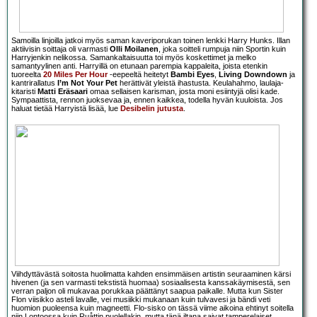
Samoilla linjoilla jatkoi myös saman kaveriporukan toinen lenkki Harry Hunks. Illan
aktiivisin soittaja oli varmasti
Olli Moilanen
, joka soitteli rumpuja niin Sportin kuin
Harryjenkin nelikossa. Samankaltaisuutta toi myös koskettimet ja melko
samantyylinen anti. Harryillä on etunaan parempia kappaleita, joista etenkin
tuoreelta
20 Miles Per Hour
-eepeeltä heitetyt
Bambi Eyes
,
Living Downdown
ja
kantrirallatus
I’m Not Your Pet
herättivät yleistä ihastusta. Keulahahmo, laulaja-
kitaristi
Matti Eräsaari
omaa sellaisen karisman, josta moni esiintyjä olisi kade.
Sympaattista, rennon juoksevaa ja, ennen kaikkea, todella hyvän kuuloista. Jos
haluat tietää Harryistä lisää, lue
Desibelin jutusta
.
Viihdyttävästä soitosta huolimatta kahden ensimmäisen artistin seuraaminen kärsi
hivenen (ja sen varmasti tekstistä huomaa) sosiaalisesta kanssakäymisestä, sen
verran paljon oli mukavaa porukkaa päättänyt saapua paikalle. Mutta kun Sister
Flon viisikko asteli lavalle, vei musiikki mukanaan kuin tulvavesi ja bändi veti
huomion puoleensa kuin magneetti. Flo-sisko on tässä viime aikoina ehtinyt soitella
niin Lontoossa kuin Ruåttin puolellakin, mutta tänä iltana saivat tamperelaiset