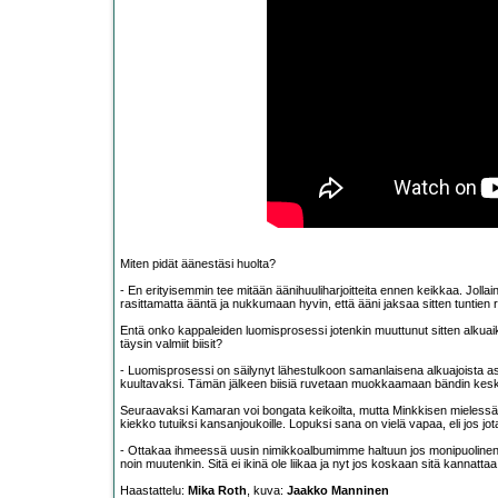
Miten pidät äänestäsi huolta?
- En erityisemmin tee mitään äänihuuliharjoitteita ennen keikkaa. Jol
rasittamatta ääntä ja nukkumaan hyvin, että ääni jaksaa sitten tuntien
Entä onko kappaleiden luomisprosessi jotenkin muuttunut sitten alkuai
täysin valmiit biisit?
- Luomisprosessi on säilynyt lähestulkoon samanlaisena alkuajoista ast
kuultavaksi. Tämän jälkeen biisiä ruvetaan muokkaamaan bändin kesken
Seuraavaksi Kamaran voi bongata keikoilta, mutta Minkkisen mielessä si
kiekko tutuiksi kansanjoukoille. Lopuksi sana on vielä vapaa, eli jos jotai
- Ottakaa ihmeessä uusin nimikkoalbumimme haltuun jos monipuolinen j
noin muutenkin. Sitä ei ikinä ole liikaa ja nyt jos koskaan sitä kannattaa
Haastattelu:
Mika Roth
, kuva:
Jaakko Manninen