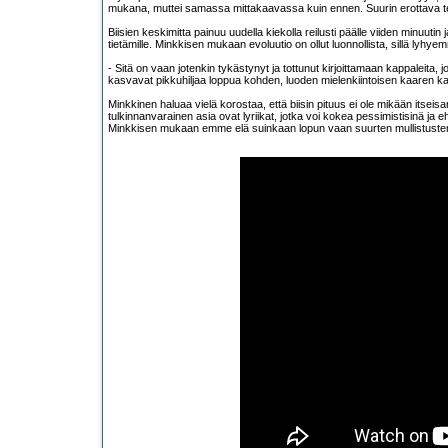
mukana, muttei samassa mittakaavassa kuin ennen. Suurin erottava teki
Biisien keskimitta painuu uudella kiekolla reilusti päälle viiden minuutin 
tietämille. Minkkisen mukaan evoluutio on ollut luonnollista, sillä lyhye
- Sitä on vaan jotenkin tykästynyt ja tottunut kirjoittamaan kappaleita, j
kasvavat pikkuhiljaa loppua kohden, luoden mielenkiintoisen kaaren ka
Minkkinen haluaa vielä korostaa, että biisin pituus ei ole mikään itseisa
tulkinnanvarainen asia ovat lyriikat, jotka voi kokea pessimistisinä ja
Minkkisen mukaan emme elä suinkaan lopun vaan suurten mullistusten ai