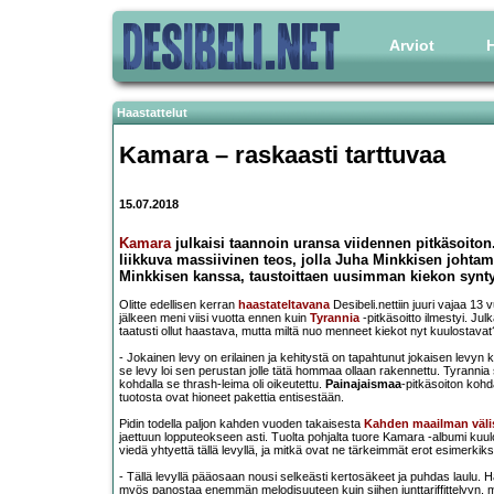
Arviot
H
Haastattelut
Kamara – raskaasti tarttuvaa
15.07.2018
Kamara
julkaisi taannoin uransa viidennen pitkäsoito
liikkuva massiivinen teos, jolla Juha Minkkisen johtama
Minkkisen kanssa, taustoittaen uusimman kiekon syntyh
Olitte edellisen kerran
haastateltavana
Desibeli.nettiin juuri vajaa 13
jälkeen meni viisi vuotta ennen kuin
Tyrannia
-pitkäsoitto ilmestyi. Ju
taatusti ollut haastava, mutta miltä nuo menneet kiekot nyt kuulostavat
- Jokainen levy on erilainen ja kehitystä on tapahtunut jokaisen levyn k
se levy loi sen perustan jolle tätä hommaa ollaan rakennettu. Tyrannia
kohdalla se thrash-leima oli oikeutettu.
Painajaismaa
-pitkäsoiton kohd
tuotosta ovat hioneet pakettia entisestään.
Pidin todella paljon kahden vuoden takaisesta
Kahden maailman väli
jaettuun lopputeokseen asti. Tuolta pohjalta tuore Kamara -albumi kuul
viedä yhtyettä tällä levyllä, ja mitkä ovat ne tärkeimmät erot esimer
- Tällä levyllä pääosaan nousi selkeästi kertosäkeet ja puhdas laulu. Halus
myös panostaa enemmän melodisuuteen kuin siihen junttariffittelyyn, mit