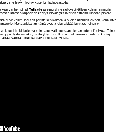
jä viime levyyn löytyy kuitenkin lauluosastolta.
ja vain vanhempi ralli
Tulisade
asettuu sinne radioystävällisen kolmen minuutin
mmässä mitassa kappaleen kehitys ei vain yksinkertaisesti ehdi riittävän pitkälle.
otka ei ole koluttu läpi sen perinteisen kolmen ja puolen minuutin jälkeen, vaan jotka
ppaleelle. Makuasioitahan nämä ovat ja joku tykkää kun taas toinen ei.
rvo ja uudelle kiekolle nyt vain sattui valikoitumaan hieman pidempiä siivuja. Toinen
 ehkä jopa dystopioinakin, mutta yhtye ei välttämättä ole mikään murheen kantaja.
kaa, vaikka tekstit saattavat muutakin vihjailla.