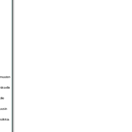
n muuten
ikselle
lle
uusin
siikkia