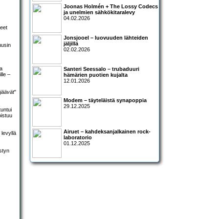
Joonas Holmén + The Lossy Codecs
ja unelmien sähkökitaralevy
04.02.2026
neet
Jonsjooel – luovuuden lähteiden
jäljillä
uusin
02.02.2026
a
Santeri Seessalo – trubaduuri
lle –
hämärien puotien kujalta
12.01.2026
 jäävät
"
Modem – täyteläistä synapoppia
29.12.2025
untui
oistuu
Airuet – kahdeksanjalkainen rock-
levyllä
laboratorio
01.12.2025
styn