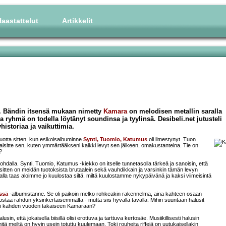
aastattelut
Artikkelit
n. Bändin itsensä mukaan nimetty
Kamara
on melodisen metallin saralla
 ryhmä on todella löytänyt soundinsa ja tyylinsä. Desibeli.net jutusteli
istoriaa ja vaikuttimia.
 vuotta sitten, kun esikoisalbuminne
Synti, Tuomio, Katumus
oli ilmestynyt. Tuon
lkaisitte sen, kuten ymmärtääkseni kaikki levyt sen jälkeen, omakustanteina. Tie on
?
ohdalla. Synti, Tuomio, Katumus -kiekko on itselle tunnetasolla tärkeä ja sanoisin, että
 sitten on meidän tuotoksista brutaalein sekä vauhdikkain ja varsinkin tämän levyn
alla taas aloimme jo kuulostaa siltä, miltä kuulostamme nykypäivänä ja kaksi viimeisintä
ssä
-albumistanne. Se oli paikoin melko rohkeakin rakennelma, aina kahteen osaan
ostaa rahdun yksinkertaisemmalta - mutta siis hyvällä tavalla. Mihin suuntaan halusit
kiksi kahden vuoden takaiseen Kamaraan?
in, että jokaisella biisillä olisi erottuva ja tarttuva kertosäe. Musiikillisesti halusin
ä meiltä on hyvin usein totuttu kuulemaan. Toki rouheita riffejä on uutukaisellakin