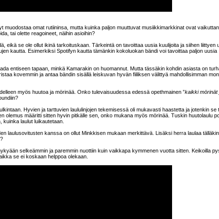
inyt muodostaa omat rutiininsa, mutta kuinka paljon muuttuvat musiikkimarkkinat ovat vaikutta
a, tai olette reagoineet, näihin asioihin?
 eikä se ole ollut ikinä tarkoituskaan. Tärkeintä on tavoittaa uusia kuulijoita ja siihen liittyen 
elujen kautta. Esimerkiksi Spotifyn kautta tämänkin kokoluokan bändi voi tavoittaa paljon uusia
aada entiseen tapaan, minkä Kamarakin on huomannut. Mutta tässäkin kohdin asiasta on turh
uristaa kovemmin ja antaa bändin sisällä leiskuvan hyvän fiiliksen välittyä mahdollisimman moni
 edelleen myös huutoa ja mörinää. Onko tulevaisuudessa edessä opethmainen ”
kaikki mörinät
oundiin?
ntaan. Hyvien ja tarttuvien laululinjojen tekemisessä oli mukavasti haastetta ja jotenkin se t
leen olemus määritti sitten hyvin pitkälle sen, onko mukana myös mörinää. Tuskin huutolaulu p
 kuinka laulut luikautetaan.
den laulusovitusten kanssa on ollut Minkkisen mukaan merkittävä. Lisäksi herra laulaa tälläkin 
a?
n nykyään selkeämmin ja paremmin nuottiin kuin vaikkapa kymmenen vuotta sitten. Keikoilla py
aikka se ei koskaan helppoa olekaan.