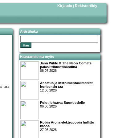
Kirjaudu
Rekisteröidy
|
Artistihaku
Haastattelussa myös
Jann Wilde & The Neon Comets
palasi tribuuttibändinä
06.07.2026
Anastus ja instrumentaalimatkat
horisontin taa
12.06.2026
Polut johtavat Suonuotiolle
06.06.2026
Robin Aro ja elektropopin hallittu
kaaos
27.05.2026