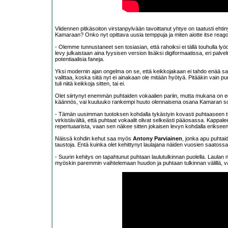
Viidennen pitkäsoiton virstanpylvään tavoittanut yhtye on taatusti eht
Kamaraan? Onko nyt opittava uusia temppuja ja miten aiotte itse reagoid
- Olemme tunnustaneet sen tosiasian, että rahoiksi ei tällä touhulla lyödä,
levy julkaistaan aina fyysisen version lisäksi digiformaatissa, eri palv
potentiaalisia faneja.
Yksi modernin ajan ongelma on se, että keikkojakaan ei tahdo enää s
valittaa, koska siitä nyt ei ainakaan ole mitään hyötyä. Pitääkin vain p
tuli niitä keikkoja sitten, tai ei.
Olet siirtynyt enemmän puhtaiden vokaalien pariin, mutta mukana on
käännös, vai kuuluuko rankempi huuto olennaisena osana Kamaran s
- Tämän uusimman tuotoksen kohdalla tykästyin kovasti puhtaaseen tulki
virkistävältä, että puhtaat vokaalit olivat selkeästi pääosassa. Kappa
repertuaarista, vaan sen näkee sitten jokaisen levyn kohdalla erikseen,
Näissä kohdin kehut saa myös
Antony Parviainen
, jonka apu puhtai
taustoja. Entä kuinka olet kehittynyt laulajana näiden vuosien saatoss
- Suurin kehitys on tapahtunut puhtaan laulutulkinnan puolella. Laula
myöskin paremmin vaihtelemaan huudon ja puhtaan tulkinnan välillä, v