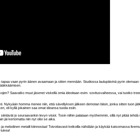
lain tapaa vaan pyrin äänen avaamaan ja sitten mennään. Studiossa laulupäivinä pyrin olemaa
 rääkkäämisen.
kojen? Saavatko muut jäsenet viskellä omia ideoitaan esim. sovitusvaiheessa, vai tuotko treen
i. Nykyään homma menee niin, että sävellyksen jälkeen demotan biisin, jonka sitten tuon jätki
, eli kyllä jokainen saa omat ideansa tuoda esiin.
intävät jo seuraavankin levyn visiot. Tosin niihin palataan myöhemmin, sillä nyt pitää tehdä 
n jäi kertomatta niin nyt olisi se aika.
a melodinen metalli kiinnostaa! Toivottavasti keikoilla nähdään ja käykää katsomassa livemu
 tukea!