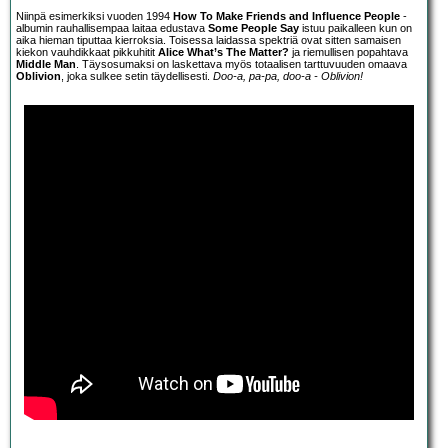
Niinpä esimerkiksi vuoden 1994
How To Make Friends and Influence People
-
albumin rauhallisempaa laitaa edustava
Some People Say
istuu paikalleen kun on
aika hieman tiputtaa kierroksia. Toisessa laidassa spektriä ovat sitten samaisen
kiekon vauhdikkaat pikkuhitit
Alice What’s The Matter?
ja riemullisen popahtava
Middle Man
. Täysosumaksi on laskettava myös totaalisen tarttuvuuden omaava
Oblivion
, joka sulkee setin täydellisesti.
Doo-a, pa-pa, doo-a - Oblivion!