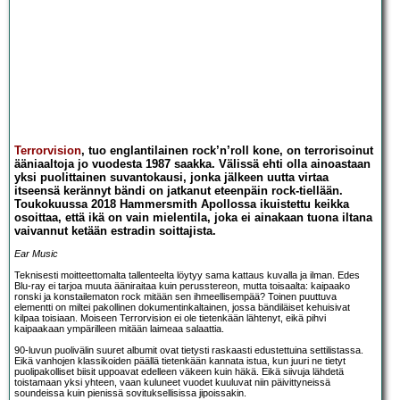
Terrorvision
, tuo englantilainen rock’n’roll kone, on terrorisoinut
ääniaaltoja jo vuodesta 1987 saakka. Välissä ehti olla ainoastaan
yksi puolittainen suvantokausi, jonka jälkeen uutta virtaa
itseensä kerännyt bändi on jatkanut eteenpäin rock-tiellään.
Toukokuussa 2018 Hammersmith Apollossa ikuistettu keikka
osoittaa, että ikä on vain mielentila, joka ei ainakaan tuona iltana
vaivannut ketään estradin soittajista.
Ear Music
Teknisesti moitteettomalta tallenteelta löytyy sama kattaus kuvalla ja ilman. Edes
Blu-ray ei tarjoa muuta ääniraitaa kuin perusstereon, mutta toisaalta: kaipaako
ronski ja konstailematon rock mitään sen ihmeellisempää? Toinen puuttuva
elementti on miltei pakollinen dokumentinkaltainen, jossa bändiläiset kehuisivat
kilpaa toisiaan. Moiseen Terrorvision ei ole tietenkään lähtenyt, eikä pihvi
kaipaakaan ympärilleen mitään laimeaa salaattia.
90-luvun puolivälin suuret albumit ovat tietysti raskaasti edustettuina settilistassa.
Eikä vanhojen klassikoiden päällä tietenkään kannata istua, kun juuri ne tietyt
puolipakolliset biisit uppoavat edelleen väkeen kuin häkä. Eikä siivuja lähdetä
toistamaan yksi yhteen, vaan kuluneet vuodet kuuluvat niin päivittyneissä
soundeissa kuin pienissä sovituksellisissa jipoissakin.