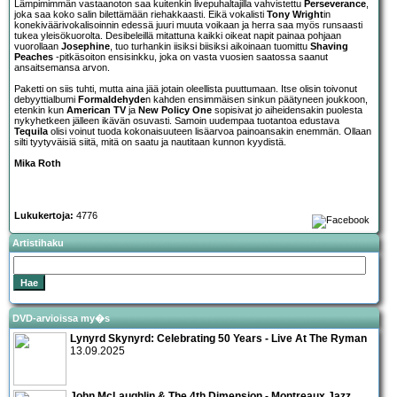
Lämpimimmän vastaanoton saa kuitenkin livepuhaltajilla vahvistettu
Perseverance
,
joka saa koko salin bilettämään riehakkaasti. Eikä vokalisti
Tony Wright
in
konekiväärivokalisoinnin edessä juuri muuta voikaan ja herra saa myös runsaasti
tukea yleisökuorolta. Desibeleillä mitattuna kaikki oikeat napit painaa pohjaan
vuorollaan
Josephine
, tuo turhankin iisiksi biisiksi aikoinaan tuomittu
Shaving
Peaches
-pitkäsoiton ensisinkku, joka on vasta vuosien saatossa saanut
ansaitsemansa arvon.
Paketti on siis tuhti, mutta aina jää jotain oleellista puuttumaan. Itse olisin toivonut
debyyttialbumi
Formaldehyde
n kahden ensimmäisen sinkun päätyneen joukkoon,
etenkin kun
American TV
ja
New Policy One
sopisivat jo aiheidensakin puolesta
nykyhetkeen jälleen ikävän osuvasti. Samoin uudempaa tuotantoa edustava
Tequila
olisi voinut tuoda kokonaisuuteen lisäarvoa painoansakin enemmän. Ollaan
silti tyytyväisiä siitä, mitä on saatu ja nautitaan kunnon kyydistä.
Mika Roth
Lukukertoja:
4776
Artistihaku
DVD-arvioissa my�s
Lynyrd Skynyrd: Celebrating 50 Years - Live At The Ryman
13.09.2025
John McLaughlin & The 4th Dimension - Montreaux Jazz