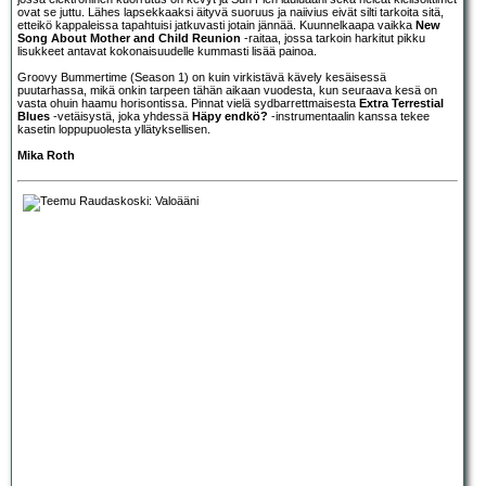
ovat se juttu. Lähes lapsekkaaksi äityvä suoruus ja naiivius eivät silti tarkoita sitä,
etteikö kappaleissa tapahtuisi jatkuvasti jotain jännää. Kuunnelkaapa vaikka
New
Song About Mother and Child Reunion
-raitaa, jossa tarkoin harkitut pikku
lisukkeet antavat kokonaisuudelle kummasti lisää painoa.
Groovy Bummertime (Season 1) on kuin virkistävä kävely kesäisessä
puutarhassa, mikä onkin tarpeen tähän aikaan vuodesta, kun seuraava kesä on
vasta ohuin haamu horisontissa. Pinnat vielä sydbarrettmaisesta
Extra Terrestial
Blues
-vetäisystä, joka yhdessä
Häpy endkö?
-instrumentaalin kanssa tekee
kasetin loppupuolesta yllätyksellisen.
Mika Roth