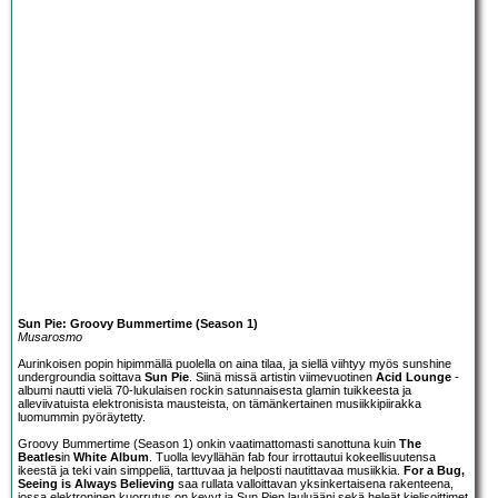
Sun Pie: Groovy Bummertime (Season 1)
Musarosmo
Aurinkoisen popin hipimmällä puolella on aina tilaa, ja siellä viihtyy myös sunshine
undergroundia soittava
Sun Pie
. Siinä missä artistin viimevuotinen
Acid Lounge
-
albumi nautti vielä 70-lukulaisen rockin satunnaisesta glamin tuikkeesta ja
alleviivatuista elektronisista mausteista, on tämänkertainen musiikkipiirakka
luomummin pyöräytetty.
Groovy Bummertime (Season 1) onkin vaatimattomasti sanottuna kuin
The
Beatles
in
White Album
. Tuolla levyllähän fab four irrottautui kokeellisuutensa
ikeestä ja teki vain simppeliä, tarttuvaa ja helposti nautittavaa musiikkia.
For a Bug,
Seeing is Always Believing
saa rullata valloittavan yksinkertaisena rakenteena,
jossa elektroninen kuorrutus on kevyt ja Sun Pien lauluääni sekä heleät kielisoittimet