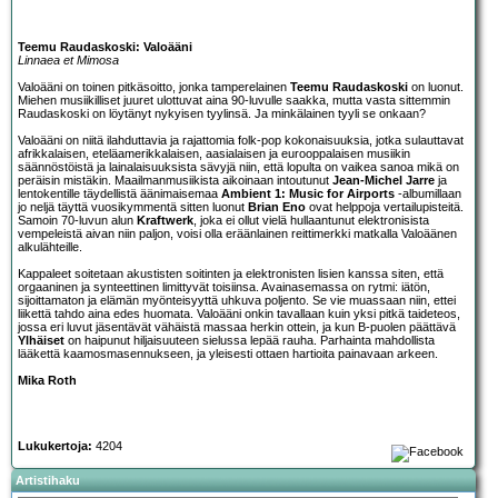
Teemu Raudaskoski: Valoääni
Linnaea et Mimosa
Valoääni on toinen pitkäsoitto, jonka tamperelainen
Teemu Raudaskoski
on luonut.
Miehen musiikilliset juuret ulottuvat aina 90-luvulle saakka, mutta vasta sittemmin
Raudaskoski on löytänyt nykyisen tyylinsä. Ja minkälainen tyyli se onkaan?
Valoääni on niitä ilahduttavia ja rajattomia folk-pop kokonaisuuksia, jotka sulauttavat
afrikkalaisen, eteläamerikkalaisen, aasialaisen ja eurooppalaisen musiikin
säännöstöistä ja lainalaisuuksista sävyjä niin, että lopulta on vaikea sanoa mikä on
peräisin mistäkin. Maailmanmusiikista aikoinaan intoutunut
Jean-Michel Jarre
ja
lentokentille täydellistä äänimaisemaa
Ambient 1: Music for Airports
-albumillaan
jo neljä täyttä vuosikymmentä sitten luonut
Brian Eno
ovat helppoja vertailupisteitä.
Samoin 70-luvun alun
Kraftwerk
, joka ei ollut vielä hullaantunut elektronisista
vempeleistä aivan niin paljon, voisi olla eräänlainen reittimerkki matkalla Valoäänen
alkulähteille.
Kappaleet soitetaan akustisten soitinten ja elektronisten lisien kanssa siten, että
orgaaninen ja synteettinen limittyvät toisiinsa. Avainasemassa on rytmi: iätön,
sijoittamaton ja elämän myönteisyyttä uhkuva poljento. Se vie muassaan niin, ettei
liikettä tahdo aina edes huomata. Valoääni onkin tavallaan kuin yksi pitkä taideteos,
jossa eri luvut jäsentävät vähäistä massaa herkin ottein, ja kun B-puolen päättävä
Ylhäiset
on haipunut hiljaisuuteen sielussa lepää rauha. Parhainta mahdollista
lääkettä kaamosmasennukseen, ja yleisesti ottaen hartioita painavaan arkeen.
Mika Roth
Lukukertoja:
4204
Artistihaku