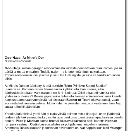
Goo-Hags: At Mitro’s Den
Suolavesi Records
Goo-Hags
soittaa garagen rosoisimmasta laidasta ponnistavaa punk-rockia, jossa
säröä ja rosoa on paljon. Todella paljon – siis enemmän kuin uskotkaan.
Yhtyeeseen kuuluu viisi jäsentä ja se tulee Helsingistä, ja siinä se kaikki info sitten
olikin.
At Mitro’s Den on äänitetty livenä purkkiin ”Mitro Primitive Sound Studion”
uumenissa. Komean nimen takana taitaa kylläkin olla ihan treenis, eikä
äänityslaitteistokaan varsinaisesti ole hi-fi -luokkaa. Olisiko kasettimankka ollut
yhdessä nurkassa? Biisien järjestyskin taitaa olla hieman erilainen kuin mitä kasetin
kansissa annetaan ymmärtää, tai ainakaan
Bucket of Tears
ei avaa settiä, vaan
soi vasta kolmantena vetona. Mutta mitä me pienistä montuista valitetaan, kun
Aiju
laulaa käheällä äänellään.
Yhdeksästä biisistä yksikään ei taida ylittää kolmen minuutin rajaa, osan jäädessä
taatusti alle kaksiminuuttisiksi, mutta tiivis paukutus toimii tässä tapauksessa bändin
eduksi.
Piia
n ja
Marika
n luoma brutaali kitaravalli taistelee halki kasetin
Hanna
n
rumpuja vastaan,
Outi
n basson jylistessä pohjalla vaan ei pohjimmaisena.
Stemmalauluakin kuullaan ja toisinaan sivuhuudot osuvat nappiin kuin
Neil Young
in