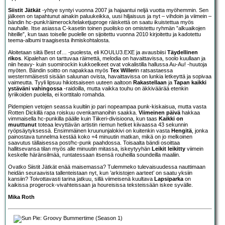
Siistit Jätkät
-yhtye syntyi vuonna 2007 ja hajaantui neljä vuotta myöhemmin. Sen
jälkeen on tapahtunut ainakin paluukeikka, uusi hiljaisuus ja nyt – vihdoin ja viimein –
bändin hc-punk/räimerock/telaketjuproge räiskettä on saatu ikuistettua myös
nauhalle. Itse asiassa C-kasetin toinen puolisko on omistettu ryhmän ”alkuaikojen
hiteille”, kun taas toiselle puolelle on sijoitettu vuonna 2010 kirjoitettu ja kadotettu
teema-albumi traagisesta ihmiskohtalosta.
Aloitetaan siitä Best of… -puolesta, eli KOULU3.EXE ja avausbiisi
Täydellinen
rikos
. Kipalehan on tarttuvaa räimettä, melodia on havaittavissa, soolo kuullaan ja
niin heavy- kuin suomirockin kukkoelkeet ovat vokalistilla hallussa Au-Au! -huutoja
myöten. Bändin soitto on napakkaa myös
Tex Willer
in ratsastaessa
westernmäisesti sisään saluunan ovista, havaittavissa on lunkia letkeyttä ja sopivaa
vaimeutta. Tyyli lipsuu hikiotsaiseen uuteen aaltoon
Rakastellaan
ja
Tapan kaikki
ystäväni vahingossa
-raidoilla, mutta vaikka touhu on äkkiväärää etenkin
lyriikoiden puolella, ei korttitalo romahda.
Pidempien vetojen seassa kuultiin jo pari nopeampaa punk-kiskaisua, mutta vasta
Rotten Dickillä rapa roiskuu ovenkamanoihin saakka.
Viimeinen päivä
hakkaa
vimmaisella hc-punkilla päälle kuin Tiikeri-divisioona, kun taas
Kaikki on
muuttunut
toteaa levyttävän artistin riemun hetket kiivaassa 43 sekunnin
ryöpsäytyksessä. Ensimmäinen kruununjalokivi on kuitenkin vasta
Hengitä
, jonka
painostava tunnelma kestää koko +4 minuutin matkan, mikä on jo melkoinen
saavutus tällaisessa post/hc-punk paahdossa. Toisaalta bändi osoittaa
hallitsevansa tilan myös alle minuutin mitassa, iskeytyyhän
Leikit leikitty
viimein
keskelle häränsilmää, runtatessaan itsensä rouheilla soundeilla maaliin.
Ovatko Siistit Jätkät enää maisemassa? Tulemmeko tulevaisuudessa nauttimaan
heidän seuraavista tallenteistaan nyt, kun ’arkistojen aarteet’ on saatu yksiin
kansiin? Toivottavasti tarina jatkuu, sillä viimeisenä kuultava
Lapsiparka
on
kaikissa progerock-vivahteissaan ja houreisissa teksteissään iskee syvälle.
Mika Roth