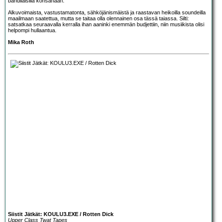
bändiläisillä konsanaan.
Alkuvoimaista, vastustamatonta, sähköjänismäistä ja raastavan heikoilla soundeilla
maailmaan saatettua, mutta se taitaa olla olennainen osa tässä taiassa. Silti:
satsatkaa seuraavalla kerralla ihan aaninki enemmän budjettiin, niin musiikista olisi
helpompi hullaantua.
Mika Roth
Siistit Jätkät: KOULU3.EXE / Rotten Dick
Upper Class Twat Tapes