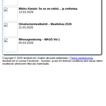
Mikko Alatalo: Se se on rokkii… ja sinfoniaa
13.03.2026
Omakustannealbumit – Maaliskuu 2026
11.03.2026
Whosagoodsong – WAGS Vol 1
05.03.2026
Copyright © 2025 desibeli.net | Kaikki oikeudet pidätetään |
Tietoa toimituksesta
desibeli.net ei vastaa Facebook-, Youtube- ja last.fm-linkkien sisällöstä eikä takaa niiden
sisältävän aiheeseen liittyvää materiaalia.