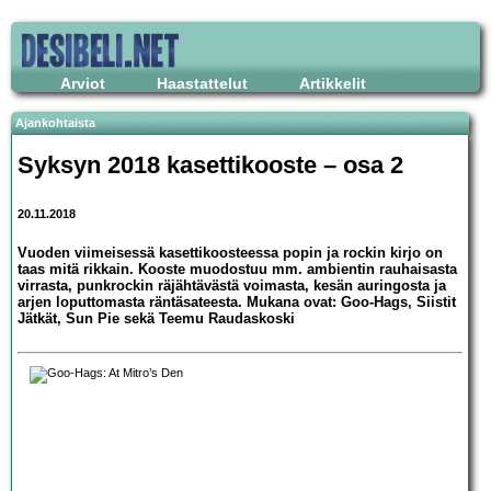
Arviot
Haastattelut
Artikkelit
Ajankohtaista
Syksyn 2018 kasettikooste – osa 2
20.11.2018
Vuoden viimeisessä kasettikoosteessa popin ja rockin kirjo on
taas mitä rikkain. Kooste muodostuu mm. ambientin rauhaisasta
virrasta, punkrockin räjähtävästä voimasta, kesän auringosta ja
arjen loputtomasta räntäsateesta. Mukana ovat: Goo-Hags, Siistit
Jätkät, Sun Pie sekä Teemu Raudaskoski