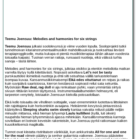
Teemu Joensuu: Melodies and harmonies for six strings
Teemu Joensuu
julkaisi soololevynsä jo viime vuoden lopulla. Sooloprojekti tutkii
tunnelmoivan kitarainstrumentaalimusiikin mahdollisuuksia ja tuoksahtaa lievästi
terapiaproggikselle, mutta kukapa ei pientä musiikkiterapiaa tähän aikaan vuodesta
toisaalta kaipaisi. Tusinan verran raitoja, runsaasti nuotteja, eikä välissä turhia
sanoja – tästä lähtee.
Melodies and harmonies for six strings, julistaa otsikko ja etenkin melodioita matkan
varrelta löytyy kyllä kiitettävästi. Nopsasti askeltava
Let’s not be tasty
purskauttelee ilomielisiä nuotteja ja ehtii silti seisahtaa välillä tarkastelemaan
isompaa kuvaa. Kansanmusiikkimaisempi
Eikä edes vituttanut
on reipas ja raikas
kuin suvipäivä saaristossa, kierron kestäessä sopivasti reilut sata sekuntia.
Myöskään
Raw deal, rag doll
ei aja renkaitaan puhki, vaan ymmärtää siirtyä
sivuun riittävän keston täyttyessä. Instrumentaalialbumeiden helmasynti, eli
tarpeeton venyttely, loistaakin Joensuun kiekolla poissaolollaan.
Eikä kello toisaalta ole vihollinen soittajalle, vaan ennemminkin luotettava liittolainen
niin rajoittajana kuin horisontinkin avaajana. Heleämmin kevyissä pintavesissä
kääntyilevä
Sleeping sharks swim slowly
kantaa vaivatta reilusti päälle neljän
minuutin mittansa, eikä hieman lyhyempi
Laulu kullilleni
(kyllä, luit oikein)
nuupahda hieman lyhyemmässä ajassa mihinkään. Kansallisromanttisia karmeja
sovitellaan eri keinoin keveisiin rakenteisiin, kun Joensuu pyrkii ratkomaan kaiken
kuusikielisensä magiikalla.
Tunnot ovat kiistatta ristiriitaisen värikkäät, kun ankkuriraita
All for one and one
for the road
viimein päättyy ja senhor guitarrista vaikenee. Joensuu päästelee