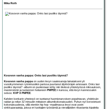
Mika Roth
Kosovon vanha pappa: Onks lasi puoliks täynnä?
Kosovon vanha pappa
on uuden levyn saatesanoja lainatakseni yli
vuosikymmenen rytmimusiikin parissa puurtanut älykköräpin artesaani. Onks lasi
puoliks täynnä? -albumi on puolestaan tehty niin tiiviissä yhteistyössä miksauksen,
masteroinnin ja tuotannon hoitaneen
PMPEE
:n kanssa, että levyn kannessakin
seisoo:
KVP X PMPEE
.
Kahden konkarin yhteistyö on tuottanut huomionarvoisen popahtavan, yhdeksän
raidan ja reilun 32 minuutin mittaisen albumikokonaisuuden. Puhun nyt korostetusti
kokonaisuudesta, sillä etenkin hip hop -maailmassa levyt ovat usein
sinkkuparaateja, joissa eri tuottajien työstämiä ja vierailijoiden rikastamia kipaleita