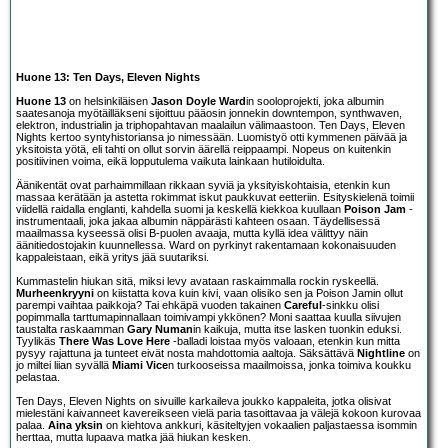
Huone 13: Ten Days, Eleven Nights
Huone 13
on helsinkiläisen
Jason Doyle Ward
in sooloprojekti, joka albumin
saatesanoja myötäilläkseni sijoittuu pääosin jonnekin downtempon, synthwaven,
elektron, industrialin ja triphopahtavan maalailun välimaastoon. Ten Days, Eleven
Nights kertoo syntyhistoriansa jo nimessään. Luomistyö otti kymmenen päivää ja
yksitoista yötä, eli tahti on ollut sorvin äärellä reippaampi. Nopeus on kuitenkin
positiivinen voima, eikä lopputulema vaikuta lainkaan hutiloidulta.
Äänikentät ovat parhaimmillaan rikkaan syviä ja yksityiskohtaisia, etenkin kun
massaa kerätään ja astetta rokimmat iskut paukkuvat eetteriin. Esityskielenä toimii
viidellä raidalla englanti, kahdella suomi ja keskellä kiekkoa kuullaan
Poison Jam
-
instrumentaali, joka jakaa albumin näppärästi kahteen osaan. Täydellisessä
maailmassa kyseessä olisi B-puolen avaaja, mutta kyllä idea välittyy näin
äänitiedostojakin kuunnellessa. Ward on pyrkinyt rakentamaan kokonaisuuden
kappaleistaan, eikä yritys jää suutariksi.
Kummastelin hiukan sitä, miksi levy avataan raskaimmalla rockin ryskeellä.
Murheenkryyni
on kiistatta kova kuin kivi, vaan olisiko sen ja Poison Jamin ollut
parempi vaihtaa paikkoja? Tai ehkäpä vuoden takainen
Careful
-sinkku olisi
popimmalla tarttumapinnallaan toimivampi ykkönen? Moni saattaa kuulla siivujen
taustalta raskaamman
Gary Numan
in kaikuja, mutta itse lasken tuonkin eduksi.
Tyylikäs
There Was Love Here
-balladi loistaa myös valoaan, etenkin kun mitta
pysyy rajattuna ja tunteet eivät nosta mahdottomia aaltoja. Säksättävä
Nightline
on
jo miltei liian syvällä
Miami Vice
n turkooseissa maailmoissa, jonka toimiva koukku
pelastaa.
Ten Days, Eleven Nights on sivuille karkaileva joukko kappaleita, jotka olisivat
mielestäni kaivanneet kavereikseen vielä paria tasoittavaa ja välejä kokoon kurovaa
palaa.
Aina yksin
on kiehtova ankkuri, käsiteltyjen vokaalien paljastaessa isommin
herttaa, mutta lupaava matka jää hiukan kesken.