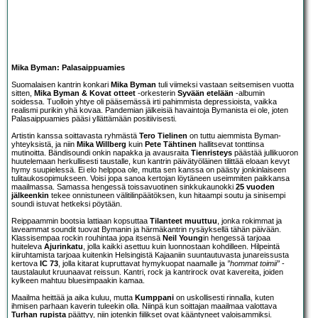
Mika Byman: Palasaippuamies
Suomalaisen kantrin konkari
Mika Byman
tuli viimeksi vastaan seitsemisen vuotta
sitten,
Mika Byman & Kovat otteet
-orkesterin
Syvään etelään
-albumin
soidessa. Tuolloin yhtye oli pääsemässä irti pahimmista depressioista, vaikka
realismi purikin yhä kovaa. Pandemian jälkeisiä havaintoja Bymanista ei ole, joten
Palasaippuamies pääsi yllättämään positiivisesti.
Artistin kanssa soittavasta ryhmästä
Tero Tielinen
on tuttu aiemmista Byman-
yhteyksistä, ja niin
Mika Willberg
kuin
Pete Tähtinen
hallitsevat tonttinsa
mutinoitta. Bändisoundi onkin napakka ja avausraita
Tienristeys
päästää jullikuoron
huutelemaan herkullisesti taustalle, kun kantrin päivätyöläinen tilittää eloaan kevyt
hymy suupielessä. Ei elo helppoa ole, mutta sen kanssa on päästy jonkinlaiseen
tulitaukosopimukseen. Voisi jopa sanoa kertojan löytäneen useimmiten paikkansa
maailmassa. Samassa hengessä toissavuotinen sinkkukaunokki
25 vuoden
jälkeenkin
tekee onnistuneen välitilinpäätöksen, kun hitaampi soutu ja sinisempi
soundi istuvat hetkeksi pöytään.
Reippaammin bootsia lattiaan kopsuttaa
Tilanteet muuttuu
, jonka rokimmat ja
laveammat soundit tuovat Bymanin ja härmäkantrin rysäyksellä tähän päivään.
Klassisempaa rockin rouhintaa jopa itsensä
Neil Young
in hengessä tarjoaa
huiteleva
Ajurinkatu
, jolla kaikki asettuu kuin luonnostaan kohdilleen. Hilpeintä
kiiruhtamista tarjoaa kuitenkin Helsingistä Kajaaniin suuntautuvasta junareissusta
kertova
IC 73
, jolla kitarat kupruttavat hymykuopat naamalle ja
”hommat toimii”
-
taustalaulut kruunaavat reissun. Kantri, rock ja kantrirock ovat kavereita, joiden
kylkeen mahtuu bluesimpaakin kamaa.
Maailma heittää ja aika kuluu, mutta
Kumppani
on uskollisesti rinnalla, kuten
ihmisen parhaan kaverin tuleekin olla. Niinpä kun soittajan maailmaa valottava
Turhan rupista
päättyy, niin jotenkin fiilikset ovat kääntyneet valoisammiksi.