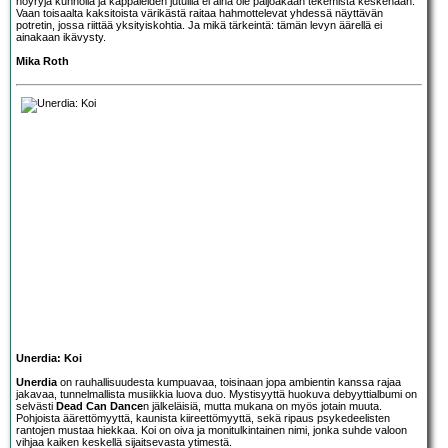
höyryjä kunnolla ja kappaleiden jutuilla ei aina ole paljoakaan tekemistä keskenään.
Vaan toisaalta kaksitoista värikästä raitaa hahmottelevat yhdessä näyttävän
potretin, jossa riittää yksityiskohtia. Ja mikä tärkeintä: tämän levyn äärellä ei
ainakaan ikävysty.
Mika Roth
Unerdia: Koi
Unerdia
on rauhallisuudesta kumpuavaa, toisinaan jopa ambientin kanssa rajaa
jakavaa, tunnelmallista musiikkia luova duo. Mystisyyttä huokuva debyyttialbumi on
selvästi
Dead Can Dance
n jälkeläisiä, mutta mukana on myös jotain muuta.
Pohjoista äärettömyyttä, kaunista kiireettömyyttä, sekä ripaus psykedeelisten
rantojen mustaa hiekkaa. Koi on oiva ja monitulkintainen nimi, jonka suhde valoon
vihjaa kaiken keskellä sijaitsevasta ytimestä.