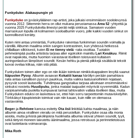
Funkyduke: Alakaupungin yö
Funkyduke
on jyväskyläläinen rap-artisti, joka julkaisi ensimmäisen soololevynsä
vuonna 2012. Sittemmin herra on ollut mukana perustamassa
Area 52
-yhtyettä ja
vuonna 2025 Funkydukelta ilmestyi peräti neljä sinkkua. Samaisen vuoden
marraskuun lopulla oli kolmannen sooloalbumin vuoro, jolle kaikki vuoden sinkut on
luonnollisesti kerätty.
Kuten nimi antaa ymmärtää, Funkyduke rakentaa funkimman soundin voimalla ja
väreillä. Albumin maailma onkin sangen kontrastinen, kun yhdessä hetkessä
chillaillaan silkkisesti, kuten
Ei ne tienny vielä
-raita osoittaa. Tuotakin
pehmeämpää puolta artistista tarjoaa alter egoksikin mainittu
Lari Kesäkuu
. Riimit
ovat napakoita, mutta huomion varastavat itselleen toistuvasti kultaisen
auringonlaskun lämpöiset soundit. Kesän hehku ja pieniä piikkejä sisältävät tekstit
luovat ovelaa kitkaa, näin sitä pitää.
Funkyduken toinen alter ego on niin ikään toimivan nimikkokappaleen levyltä saanut
Itäpuolen Pyssy
. Albumin avaavan
Kokattii kanaa
häröilyn perään pamahtava
raita antaa sanallisen pyssyn paukkua, mutta vaikka laatusanoihinkin nojataan,
pysyvät soosit lautasella. Tuhdimpaa gangstailua tarjoaa aikoinaan ensimmäiseksi
sinkuksi nostettu
Huudipuku
, jonka matalat taajuudet möyrivät syvemmältä. Kadun
varjoisammalta puolelta kumpuavat tarinat tahtovatkin vallata itselleen tilaa, mutta
Funkyduken eduksi on laskettava se, ettei hän sorru tarpeettomiin mutaviskelyihin.
Törkkäisyt kipupisteisiin toimivat vain niin kauan, kuin niille on olemassa
vastavoimia.
Bege
n ja
Rehtivee
kanssa esitetty
Ota iisii
linkittää kahta maailmaa, ja näin
albumin ainoa virallinen vierailu on mitä perustelluin. Funkyduke osaa olla monia
asioita, mutta jyrkistä jakolinjoista huolimatta albumia sitovat yhteen soundit, tyyli,
sekä tietysti moneen taivutettu äänimaailma, jossa retroisuus ja perinnetietoisuus
ovat luotettavia voimavaroja.
Mika Roth