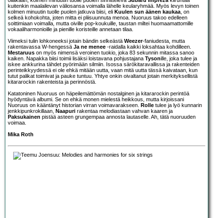
kuitenkin maalailevan väliosansa voimalla lähelle keularyhmää. Myös levyn toinen
kolmen minuutin tuolle puolen jatkuva biisi, eli
Kuulen sun äänen kaukaa
, on
selkeä kohokohta, joten mitta ei pliisuunnuta menoa. Nuoruus takoo edelleen
soittimiaan voimalla, mutta oiville pop-koukuille, taustan miltei huomaamattomille
vokaaliharmonioille ja pienille koristeille annetaan tilaa.
Viimeksi tulin lohkoneeksi jotain bändin selkeästä
Weezer
-faniudesta, mutta
rakentavassa W-hengessä
Ja ne menee
-raidalla kaikki loksahtaa kohdilleen.
Mestaruus
on myös nimensä veroinen tuokio, joka 83 sekunnin mitassa sanoo
kaiken. Napakka biisi toimii lisäksi loistavana pohjustajana
Tyson
ille, joka tulee ja
iskee ankkurina tähdet pyörimään silmiin. Isossa särökitaravallissa ja rakenteiden
perinteikkyydessä ei ole ehkä mitään uutta, vaan mitä uutta tässä kaivataan, kun
tutut palikat toimivat ja pauke tuntuu. Yhtye onkin oivaltanut jotain merkityksellistä
kitararockin rakenteista ja perinnöstä.
Katatoninen Nuoruus on häpeilemättömän nostalginen ja kitararockin perintöä
hyödyntävä albumi. Se on ehkä monen mielestä heikkous, mutta kirjoissani
Nuoruus on kääntänyt historian virran voimavarakseen.
Rolle
tulee ja lyö kunnarin
jenkkipunkrokillaan,
Naapuri
rakentaa melodiastaan vahvan kaaren ja
Paksukainen
pistää asteen grungempaa annosta lautaselle. Ah, tätä nuoruuden
voimaa.
Mika Roth