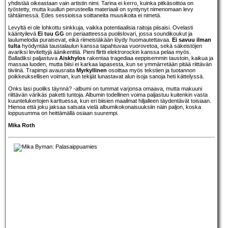
yhdistää oikeastaan vain artistin nimi. Tarina ei kerro, kuinka pitkäsoittoa on
työstetty, mutta kuullun perusteella materiaali on syntynyt nimenomaan levy
tähtäimessä. Edes sessioissa soittaneita muusikoita ei nimetä.
Levyltä ei ole lohkottu sinkkuja, vaikka potentiaalisia raitoja piisaisi. Ovelasti
kääntyilevä
Ei tuu GG
on periaatteessa puolislovari, jossa soundikoukut ja
laulumelodia puraisevat, eikä riimeistäkään löydy huomautettavaa.
Ei savuu ilman
tulta
hyödyntää taustalaulun kanssa tapahtuvaa vuorovetoa, sekä säkeistöjen
avariksi levitettyjä äänikenttiä. Pieni flirtti elektrorockin kanssa pelaa myös.
Balladiksi paljastuva
Aiskhylos
rakentaa tragediaa eeppisemmin taustoin, kaikua ja
massaa luoden, mutta biisi ei karkaa lapasesta, kun se ymmärretään pitää riittävän
tiiviinä. Trapimpi avausraita
Myrkyllinen
osoittaa myös tekstien ja tuotannon
poikkeuksellisen voiman, kun tekijät lunastavat alun isoja sanoja heti kättelyssä.
Onks lasi puoliks täynnä? -albumi on tummat varjonsa omaava, mutta makuuni
riittävän värikäs paketti tuntoja. Albumin todellinen voima paljastuu kuitenkin vasta
kuuntelukertojen karttuessa, kun eri biisien maailmat hiljalleen täydentävät toisiaan.
Hienoa että joku jaksaa satsata vielä albumikokonaisuuksiin näin paljon, koska
loppusumma on heittämällä osiaan suurempi.
Mika Roth