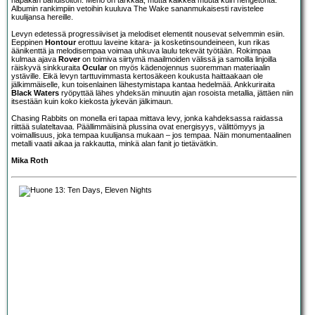
Albumin rankimpiin vetoihin kuuluva The Wake sananmukaisesti ravistelee
kuulijansa hereille.
Levyn edetessä progressiiviset ja melodiset elementit nousevat selvemmin esiin.
Eeppinen
Hontour
erottuu laveine kitara- ja kosketinsoundeineen, kun rikas
äänikenttä ja melodisempaa voimaa uhkuva laulu tekevät työtään. Rokimpaa
kulmaa ajava
Rover
on toimiva siirtymä maailmoiden välissä ja samoilla linjoilla
räiskyvä sinkkuraita
Ocular
on myös kädenojennus suoremman materiaalin
ystäville. Eikä levyn tarttuvimmasta kertosäkeen koukusta haittaakaan ole
jälkimmäiselle, kun toisenlainen lähestymistapa kantaa hedelmää. Ankkuriraita
Black Waters
ryöpyttää lähes yhdeksän minuutin ajan rosoista metallia, jättäen niin
itsestään kuin koko kiekosta jykevän jälkimaun.
Chasing Rabbits on monella eri tapaa mittava levy, jonka kahdeksassa raidassa
riittää sulateltavaa. Päällimmäisinä plussina ovat energisyys, välittömyys ja
voimallisuus, joka tempaa kuulijansa mukaan – jos tempaa. Näin monumentaalinen
metalli vaatii aikaa ja rakkautta, minkä alan fanit jo tietävätkin.
Mika Roth