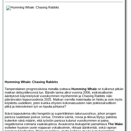
Humming Whale: Chasing Rabbits
Tamperelainen progressiivista metallia soittava
Humming Whale
on kulkenut pitkän
matkan debyyttilevynsä luo. Bändin tarina alkoi vuonna 2006, esikoisalbumin
äänitykset käynnistyivät vuosikymmen myöhemmin ja Chasing Rabbits näki
päivänvalon loppuvuodesta 2025. Matkan varrella materiaalia on hiottu ja osin myös
kirjoitettu uudelleen, joten kuinka ehyeen kokonaisuuteen näin poikkeuksellisen
pitkä ja intensiivinen työ on lopulta johtanut?
Ikävä lopputulema olisi hengetön ja superkliininen taituruussirkus, johon progen
parissa saatetaan joskus sortua. Onneksi säröä, rosoa ja tikkua löytyy paloista
kuitenkin siinä määrin, että työstön parissa kulunut vuosikymmen ei paina
negatiivisena voimana vaakakupissa. Avauksena leukaperiin pamahtava
The Wake
esittelee huutoon usein nojaavan vokalisoinnin, rikkaat äänikentät, sekä rapean
napakan bändisoiton. Meno on tarkkaa, mutta kaikkea muuta kuin hengetöntä.