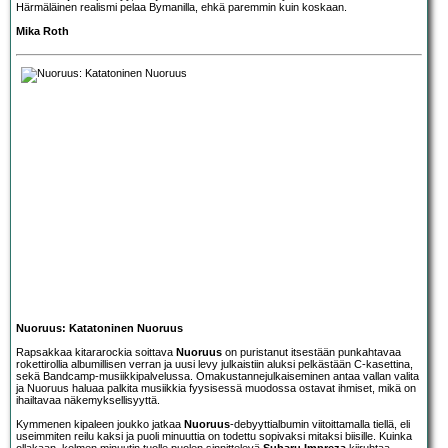
Härmäläinen realismi pelaa Bymanilla, ehkä paremmin kuin koskaan.
Mika Roth
Nuoruus: Katatoninen Nuoruus
Rapsakkaa kitararockia soittava
Nuoruus
on puristanut itsestään punkahtavaa
rokettirollia albumillisen verran ja uusi levy julkaistiin aluksi pelkästään C-kasettina,
sekä Bandcamp-musiikkipalvelussa. Omakustannejulkaiseminen antaa vallan valita
ja Nuoruus haluaa palkita musiikkia fyysisessä muodossa ostavat ihmiset, mikä on
ihailtavaa näkemyksellisyyttä.
Kymmenen kipaleen joukko jatkaa
Nuoruus
-debyyttialbumin viitoittamalla tiellä, eli
useimmiten reilu kaksi ja puoli minuuttia on todettu sopivaksi mitaksi biisille. Kuinka
ollakaan, kolmen minuutin tuolle puolen sinnittelevä
Subaru Impreza
kiiruhtaa