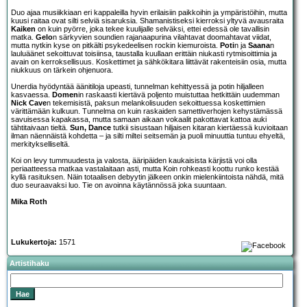
Duo ajaa musiikkiaan eri kappaleilla hyvin erilaisiin paikkoihin ja ympäristöihin, mutta
kuusi raitaa ovat silti selviä sisaruksia. Shamanistiseksi kierroksi yltyvä avausraita
Kaiken
on kuin pyörre, joka tekee kuulijalle selväksi, ettei edessä ole tavallisin
matka.
Gelo
n särkyvien soundien rajanaapurina vilahtavat doomahtavat viidat,
mutta nytkin kyse on pitkälti psykedeelisen rockin kiemuroista.
Poti
n ja
Saana
n
lauluäänet sekoittuvat toisiinsa, taustalla kuullaan erittäin niukasti rytmisoittimia ja
avain on kerroksellisuus. Koskettimet ja sähkökitara liittävät rakenteisiin osia, mutta
niukkuus on tärkein ohjenuora.
Unerdia hyödyntää äänitiloja upeasti, tunnelman kehittyessä ja potin hiljalleen
kasvaessa.
Domen
in raskaasti kiertävä poljento muistuttaa hetkittäin uudemman
Nick Cave
n tekemisistä, paksun melankolisuuden sekoittuessa koskettimien
värittämään kulkuun. Tunnelma on kuin raskaiden samettiverhojen kehystämässä
savuisessa kapakassa, mutta samaan aikaan vokaalit pakottavat kattoa auki
tähtitaivaan tieltä.
Sun, Dance
tutkii sisustaan hiljaisen kitaran kiertäessä kuvioitaan
ilman näennäistä kohdetta – ja silti miltei seitsemän ja puoli minuuttia tuntuu ehyeltä,
merkitykselliseltä.
Koi on levy tummuudesta ja valosta, ääripäiden kaukaisista kärjistä voi olla
periaatteessa matkaa vastalaitaan asti, mutta Koin rohkeasti koottu runko kestää
kyllä rasituksen. Näin totaalisen debyytin jälkeen onkin mielenkiintoista nähdä, mitä
duo seuraavaksi luo. Tie on avoinna käytännössä joka suuntaan.
Mika Roth
Lukukertoja:
1571
Artistihaku