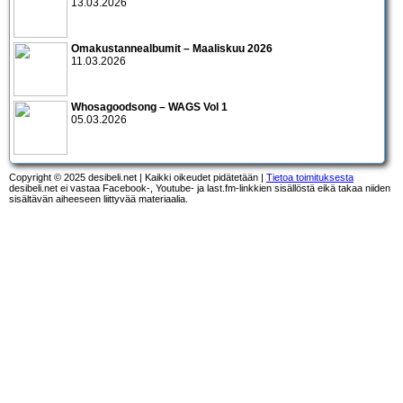
13.03.2026
Omakustannealbumit – Maaliskuu 2026
11.03.2026
Whosagoodsong – WAGS Vol 1
05.03.2026
Copyright © 2025 desibeli.net | Kaikki oikeudet pidätetään |
Tietoa toimituksesta
desibeli.net ei vastaa Facebook-, Youtube- ja last.fm-linkkien sisällöstä eikä takaa niiden
sisältävän aiheeseen liittyvää materiaalia.