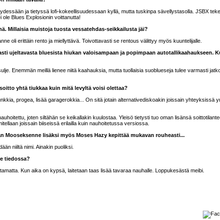
ydessään ja tietyssä lofi-kokeellisuudessaan kyllä, mutta tuskinpa sävellystasolla. JSBX tek
 ole Blues Explosionin voittanutta!
. Millaisia muistoja tuosta vessatehdas-seikkailusta jäi?
nne oli erittäin rento ja miellyttävä. Toivottavasti se rentous välittyy myös kuuntelijalle.
aasti ujeltavasta bluesista hiukan valoisampaan ja popimpaan autotallikaahaukseen. 
s sulje. Enemmän meillä lienee niitä kaahauksia, mutta tuollaisia suoblueseja tulee varmasti jat
oitto yhtä tiukkaa kuin mitä levyltä voisi olettaa?
kkia, progea, lisää garagerokkia... On sitä jotain alternativediskoakin joissain yhteyksissä yr
uhoitettu, joten siltähän se keikallakin kuulostaa. Yleisö tietysti tuo oman lisänsä soittotilant
itellaan joissain biiseissä erilailla kuin nauhoitetussa versiossa.
an Mooseksenne lisäksi myös Moses Hazy kepittää mukavan rouheasti...
än niiltä nimi. Ainakin puoliksi.
lle tiedossa?
stamatta. Kun aika on kypsä, laitetaan taas lisää tavaraa nauhalle. Loppukesästä meibi.