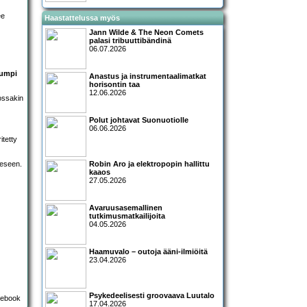
ee
Haastattelussa myös
Jann Wilde & The Neon Comets
palasi tribuuttibändinä
06.07.2026
Kumpi
Anastus ja instrumentaalimatkat
horisontin taa
12.06.2026
kossakin
Polut johtavat Suonuotiolle
06.06.2026
itetty
eeseen.
Robin Aro ja elektropopin hallittu
kaaos
27.05.2026
Avaruusasemallinen
tutkimusmatkailijoita
04.05.2026
Haamuvalo – outoja ääni-ilmiöitä
23.04.2026
Psykedeelisesti groovaava Luutalo
17.04.2026