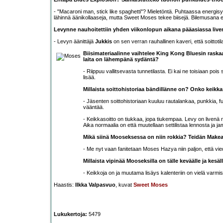
- "Macaroni man, stick like spaghetti"? Mieletöntä. Puhtaassa energisy
lähinnä äänikollaaseja, mutta Sweet Moses tekee biisejä. Bilemusana ei
Levynne nauhoitettiin yhden viikonlopun aikana pääasiassa livenä
- Levyn äänittäjä
Jukkis
on sen verran rauhallinen kaveri, että soittotila
Biisimateriaalinne vaihtelee King Kong Bluesin rask
laita on lähempänä sydäntä?
- Riippuu vallitsevasta tunnetilasta. Ei kai ne toisiaan poi
lisää.
Millaista soittohistoriaa bändillänne on? Onko keikkas
- Jäsenten soittohistoriaan kuuluu rautalankaa, punkkia, fun
vääntää.
- Keikkasoitto on tiukkaa, jopa tiukempaa. Levy on livenä na
Aika normaalia on että muutellaan settilistaa lennosta ja jam
Mikä siinä Mooseksessa on niin rokkia? Teidän Make
- Me nyt vaan fanitetaan Moses Hazya niin paljon, että viedä
Millaista vipinää Mooseksilla on tälle keväälle ja kesä
- Keikkoja on ja muutama lisäys kalenteriin on vielä varmi
Haastis:
Ilkka Valpasvuo
, kuvat
Sweet Moses
Lukukertoja:
5479