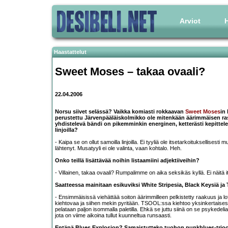
Arviot
H
Haastattelut
Sweet Moses
– takaa ovaali?
22.04.2006
Norsu siivet selässä? Vaikka komiasti rokkaavan
Sweet Moses
in
perustettu Järvenpääläiskolmikko ole mitenkään äärimmäisen ras
yhdistelevä bändi on pikemminkin energinen, ketterästi kepittele
linjoilla?
- Kaipa se on ollut samoilla linjoilla. Ei tyyliä ole itsetarkoituksellisesti 
lähtenyt. Musatyyli ei ole valinta, vaan kohtalo. Heh.
Onko teillä lisättävää noihin listaamiini adjektiiveihin?
- Villainen, takaa ovaali? Rumpalimme on aika seksikäs kyllä. Ei näitä 
Saatteessa mainitaan esikuviksi White Stripesia, Black Keysiä ja
- Ensimmäisissä viehättää soiton äärimmilleen pelkistetty raakuus ja lo
kiehtovaa ja siihen mekin pyritään. TSOOL:ssa kiehtoo yksinkertaisesti
pelataan paljon isommalla paletilla. Ehkä se juttu siinä on se psyked
jota on viime aikoina tullut kuunneltua runsaasti.
Entäpä Blues Explosion? Samaistutteko tuohon punkblues-trioon