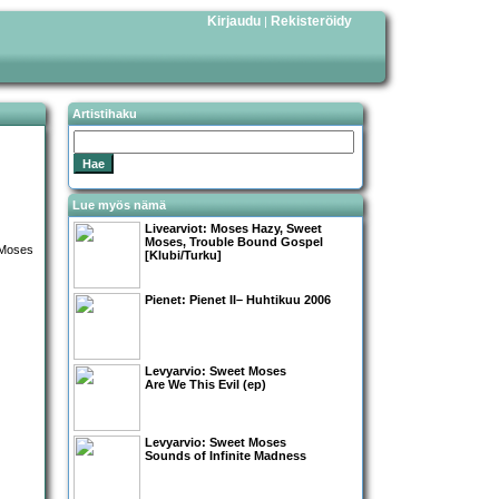
Kirjaudu
Rekisteröidy
|
Artistihaku
Lue myös nämä
Livearviot:
Moses Hazy, Sweet
Moses, Trouble Bound Gospel
[Klubi/Turku]
Pienet:
Pienet II– Huhtikuu 2006
Levyarvio: Sweet Moses
Are We This Evil (ep)
Levyarvio: Sweet Moses
Sounds of Infinite Madness