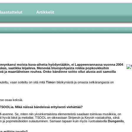
aastattelut
Artikkelit
 levynkansi moista kuva-aihetta hyödyntääkin, ei Lappeenrannassa vuonna 2004
kas, saatikka leijaileva. Menevää bluespohjaista rokkia popkoukkuihin
vä ja maanläheisen rouhea. Onko bändinne soitto ollut alusta asti samoilla
muuteltu, vaan soiteltu on sitä mitä
Timo
n biisikynästä ja omasta selkärangasta on
itse osaa keksiä.
 TSOOLia. Mikä näissä bändeissä erityisesti viehättää?
fi-asenne. Se, miten niin yksinkertaisista elementeistä saadaan toimivaa musiikkia, on
 hyvät biisit ja melodiat. TSOOL on oikeastaan Stripesin ja Keysin vastakohta, siinä
elian ja popmelodioiden sulautuminen. Samaan tapaan kuin myös ruotsalaisella
Dungen
illa,
 millään tavalla?