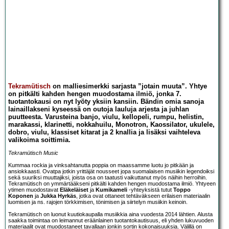
Tekramütisch
on malliesimerkki sarjasta ”jotain muuta”. Yhtye
on pitkälti kahden hengen muodostama ilmiö, jonka 7.
tuotantokausi on nyt lyöty yksiin kansiin. Bändin omia sanoja
lainaillakseni kyseessä on outoja lauluja arjesta ja juhlan
puutteesta. Varusteina banjo, viulu, kellopeli, rumpu, helistin,
marakassi, klarinetti, nokkahuilu, Monotron, Kaossilator, ukulele,
dobro, viulu, klassiset kitarat ja 2 knallia ja lisäksi vaihteleva
valikoima soittimia.
Tekramütisch Music
Kummaa rockia ja vinksahtanutta poppia on maassamme luotu jo pitkään ja
ansiokkaasti. Ovatpa jotkin yrittäjät nousseet jopa suomalaisen musiikin legendoiksi
sekä suuriksi muuttajiksi, joista osa on taatusti vaikuttanut myös näihin herroihin.
Tekramütisch on ymmärtääkseni pitkälti kahden hengen muodostama ilmiö. Yhtyeen
ytimen muodostavat
Eläkeläiset
ja
Kumikameli
-yhteyksistä tutut
Toppo
Koponen
ja
Jukka Hyrkäs
, jotka ovat ottaneet tehtäväkseen erilaisen materiaalin
luomisen ja ns. rajojen törkkimisen, tönimisen ja siirtelyn musiikin keinoin.
Tekramütisch on luonut kuutiokaupalla musiikkia aina vuodesta 2014 lähtien. Alusta
saakka toimintaa on leimannut eräänlainen tuotantokautisuus, eli yhden lukuvuoden
materiaalit ovat muodostaneet tavallaan jonkin sortin kokonaisuuksia. Välillä on