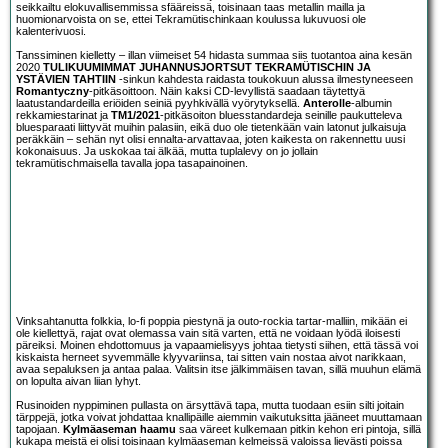
seikkailtu elokuvallisemmissa sfääreissä, toisinaan taas metallin mailla ja
huomionarvoista on se, ettei Tekramütischinkaan koulussa lukuvuosi ole
kalenterivuosi.
Tanssiminen kielletty – illan viimeiset 54 hidasta summaa siis tuotantoa aina kesän
2020
TULIKUUMIMMAT JUHANNUSJORTSUT TEKRAMÜTISCHIN JA
YSTÄVIEN TAHTIIN
-sinkun kahdesta raidasta toukokuun alussa ilmestyneeseen
Romantyczny
-pitkäsoittoon. Näin kaksi CD-levyllistä saadaan täytettyä
laatustandardeilla eriöiden seiniä pyyhkivällä vyörytyksellä.
Anterolle
-albumin
rekkamiestarinat ja
TM1/2021
-pitkäsoiton bluesstandardeja seinille paukutteleva
bluesparaati liittyvät muihin palasiin, eikä duo ole tietenkään vain latonut julkaisuja
peräkkäin – sehän nyt olisi ennalta-arvattavaa, joten kaikesta on rakennettu uusi
kokonaisuus. Ja uskokaa tai älkää, mutta tuplalevy on jo jollain
tekramütischmaisella tavalla jopa tasapainoinen.
Vinksahtanutta folkkia, lo-fi poppia piestynä ja outo-rockia tartar-malliin, mikään ei
ole kiellettyä, rajat ovat olemassa vain sitä varten, että ne voidaan lyödä iloisesti
päreiksi. Moinen ehdottomuus ja vapaamielisyys johtaa tietysti siihen, että tässä voi
kiskaista herneet syvemmälle klyyvariinsa, tai sitten vain nostaa aivot narikkaan,
avaa sepaluksen ja antaa palaa. Valitsin itse jälkimmäisen tavan, sillä muuhun elämä
on lopulta aivan liian lyhyt.
Rusinoiden nyppiminen pullasta on ärsyttävä tapa, mutta tuodaan esiin silti joitain
tärppejä, jotka voivat johdattaa knallipäille aiemmin vaikutuksitta jääneet muuttamaan
tapojaan.
Kylmäaseman haamu
saa väreet kulkemaan pitkin kehon eri pintoja, sillä
kukapa meistä ei olisi toisinaan kylmäaseman kelmeissä valoissa lievästi poissa