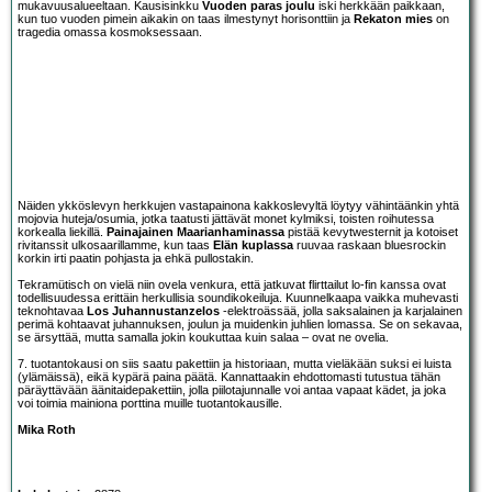
mukavuusalueeltaan. Kausisinkku
Vuoden paras joulu
iski herkkään paikkaan,
kun tuo vuoden pimein aikakin on taas ilmestynyt horisonttiin ja
Rekaton mies
on
tragedia omassa kosmoksessaan.
Näiden ykköslevyn herkkujen vastapainona kakkoslevyltä löytyy vähintäänkin yhtä
mojovia huteja/osumia, jotka taatusti jättävät monet kylmiksi, toisten roihutessa
korkealla liekillä.
Painajainen Maarianhaminassa
pistää kevytwesternit ja kotoiset
rivitanssit ulkosaarillamme, kun taas
Elän kuplassa
ruuvaa raskaan bluesrockin
korkin irti paatin pohjasta ja ehkä pullostakin.
Tekramütisch on vielä niin ovela venkura, että jatkuvat flirttailut lo-fin kanssa ovat
todellisuudessa erittäin herkullisia soundikokeiluja. Kuunnelkaapa vaikka muhevasti
teknohtavaa
Los Juhannustanzelos
-elektroässää, jolla saksalainen ja karjalainen
perimä kohtaavat juhannuksen, joulun ja muidenkin juhlien lomassa. Se on sekavaa,
se ärsyttää, mutta samalla jokin koukuttaa kuin salaa – ovat ne ovelia.
7. tuotantokausi on siis saatu pakettiin ja historiaan, mutta vieläkään suksi ei luista
(ylämäissä), eikä kypärä paina päätä. Kannattaakin ehdottomasti tutustua tähän
päräyttävään äänitaidepakettiin, jolla piilotajunnalle voi antaa vapaat kädet, ja joka
voi toimia mainiona porttina muille tuotantokausille.
Mika Roth