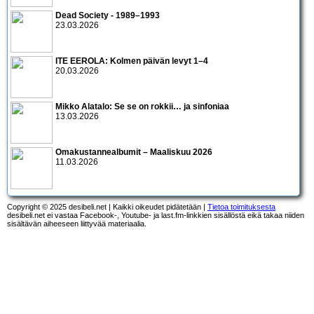
Dead Society - 1989–1993
23.03.2026
ITE EEROLA: Kolmen päivän levyt 1–4
20.03.2026
Mikko Alatalo: Se se on rokkii… ja sinfoniaa
13.03.2026
Omakustannealbumit – Maaliskuu 2026
11.03.2026
Copyright © 2025 desibeli.net | Kaikki oikeudet pidätetään |
Tietoa toimituksesta
desibeli.net ei vastaa Facebook-, Youtube- ja last.fm-linkkien sisällöstä eikä takaa niiden
sisältävän aiheeseen liittyvää materiaalia.