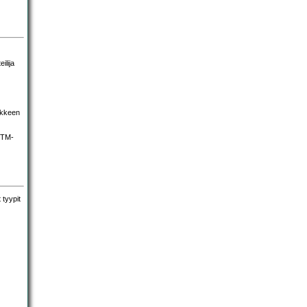
ilija
ekkeen
 TM-