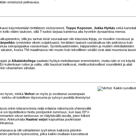
ittäin onnistunut pelinavaus.
okausi käynnistetään brittiläisen sivistyneesti.
Toppo Koponen
,
Jukka Hyrkäs
sekä kansitaite
in kello viiden taukoon, sillä T-tuokio tarjoaa kantensa alta hyvinkin dynaamista menoa.
upisteeksi, sillä jos tarinat eivät seuraakaan niin klassisia linjoja, on musiikin rosoisuus ja
vänpeikko
rymistelee oikein sutjakkaasti, herättäen taatusti vastakaikua niin peikoissa kuin
aa sekopoppailua vastavirtaan. Syntetisaattoreiden, kiippareiden ja muiden efektilaitteiden
takaisin, koska TM-maailmassa niin muoto kuin tekstillinen sisältö ovat alati muuntuvia laus
poppis ja
Aikalaiskollega
saattaisi hyötyä melodiastaan enemmänkin, mutta näin ei voi käydä
n kuitenkaan rutise ja valita, sillä hauskat kielikuvat, mielikuvitukselliset soundileikit ja alati
yrkki vihamiehen silmään.
isen hyvin, minkä
Verhot
on myös jo osoittanut useampaan
-sinkku oli todellinen täysosuma ja syksyn puolella ilmestynyt
ssä onkin kitararockista neljä erilaista näkemystä yhtenevällä
ssä soi täydelliseksi hiottu postpunkin tummuus, kun taas EP:n
nkin siivun tarttuvuus on hälyttävällä tasolla, joten folkisti
eksi. Ankkuriraita
Haaleat varjot
kapsahtaa puolestaan
uhkaistua.
uava ja silti vähäeleinen tyyli tekee kaikesta jotenkin
enen pienistä nyansseista, jotka kaikki osaltaan kasvattavat