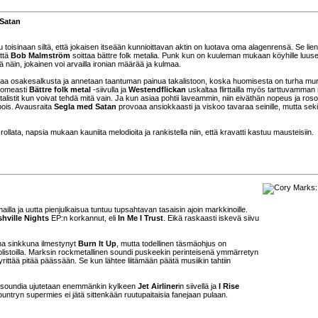
Satan
 toisinaan siltä, että jokaisen itseään kunnioittavan aktin on luotava oma alagenrensä. Se lie
että
Bob Malmström
soittaa bättre folk metalia. Punk kun on kuuleman mukaan köyhille luuser
ttä näin, jokainen voi arvailla ironian määrää ja kulmaa.
paa osakesalkusta ja annetaan taantuman painua takalistoon, koska huomisesta on turha mur
i komeasti
Bättre folk metal
-siivulla ja
Westendflickan
uskaltaa flirttailla myös tarttuvamman
alistit kun voivat tehdä mitä vain. Ja kun asiaa pohtii laveammin, niin eiväthän nopeus ja ros
pois. Avausraita
Segla med Satan
provoaa ansiokkaasti ja viskoo tavaraa seinille, mutta sek
llata, napsia mukaan kauniita melodioita ja rankistella niin, että kravatti kastuu mausteisiin.
illa ja uutta pienjulkaisua tuntuu tupsahtavan tasaisin ajoin markkinoille.
hville Nights
EP:n korkannut, eli
In Me I Trust
. Eikä raskaasti iskevä siivu
na sinkkuna ilmestynyt
Burn It Up
, mutta todellinen täsmäohjus on
ttolistoilla. Marksin rockmetallinen soundi puskeekin perinteisenä ymmärretyn
rittää pitää päässään. Se kun lähtee liitämään päätä musiikin tahtiin
n-soundia ujutetaan enemmänkin kylkeen
Jet Airliner
in siivellä ja
I Rise
ountryn supermies ei jätä sittenkään ruutupaitaisia fanejaan pulaan.