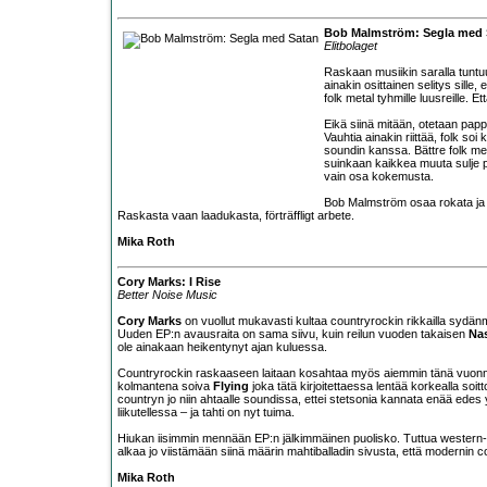
Bob Malmström: Segla med 
Elitbolaget
Raskaan musiikin saralla tuntuu
ainakin osittainen selitys sille, 
folk metal tyhmille luusreille. E
Eikä siinä mitään, otetaan pap
Vauhtia ainakin riittää, folk so
soundin kanssa. Bättre folk met
suinkaan kaikkea muuta sulje 
vain osa kokemusta.
Bob Malmström osaa rokata ja ro
Raskasta vaan laadukasta, förträffligt arbete.
Mika Roth
Cory Marks: I Rise
Better Noise Music
Cory Marks
on vuollut mukavasti kultaa countryrockin rikkailla sydänma
Uuden EP:n avausraita on sama siivu, kuin reilun vuoden takaisen
Nas
ole ainakaan heikentynyt ajan kuluessa.
Countryrockin raskaaseen laitaan kosahtaa myös aiemmin tänä vuon
kolmantena soiva
Flying
joka tätä kirjoitettaessa lentää korkealla soi
countryn jo niin ahtaalle soundissa, ettei stetsonia kannata enää edes y
liikutellessa – ja tahti on nyt tuima.
Hiukan iisimmin mennään EP:n jälkimmäinen puolisko. Tuttua wester
alkaa jo viistämään siinä määrin mahtiballadin sivusta, että modernin c
Mika Roth