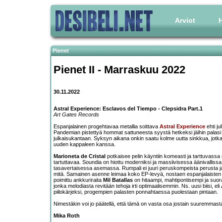
Arviot
H
Pienet
Pienet II - Marraskuu 2022
30.11.2022
Astral Experience: Esclavos del Tiempo - Clepsidra Part.1
Art Gates Records
Espanjalainen progehtavaa metallia soittava
Astral Experience
ehti ju
Pandemian pistettyä hommat sattuneesta syystä hetkeksi jäihin palasi
julkaisukantaan. Syksyn aikana onkin saatu kolme uutta sinkkua, jotk
uuden kappaleen kanssa.
Marioneta de Cristal
potkaisee pelin käyntiin komeasti ja tarttuvassa m
tartuttavaa. Soundia on hiottu moderniksi ja massiivisessa äänivalliss
tasavertaisessa asemassa. Rumpali ei juuri peruskompeista perusta j
mitä. Samainen asenne leimaa koko EP-levyä, nostaen espanjalaisten 
poimittu ankkuriraita
Mil Batallas
on hitaampi, mahtipontisempi ja suo
jonka melodiasta revitään tehoja irti optimaalisemmin. Ns. uusi biisi, eli
piilokärjeksi, progempien palasten ponnahtaessa puolestaan pintaan.
Nimestäkin voi jo päätellä, että tämä on vasta osa jostain suuremmasta,
Mika Roth