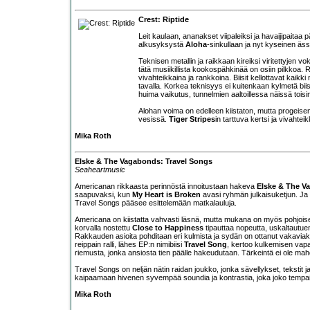
Crest: Riptide
Leit kaulaan, ananakset viipaleiksi ja havaijipaitaa pä
alkusyksystä
Aloha
-sinkullaan ja nyt kyseinen äss
Teknisen metallin ja raikkaan kireiksi viritettyjen 
tätä musiikillista kookospähkinää on osiin pilkkoa. 
vivahteikkaina ja rankkoina. Biisit kellottavat kaikk
tavalla. Korkea teknisyys ei kuitenkaan kylmetä biisien
huima vaikutus, tunnelmien aaltoillessa näissä toi
Alohan voima on edelleen kiistaton, mutta progeis
vesissä.
Tiger Stripes
in tarttuva kertsi ja vivahte
Mika Roth
Elske & The Vagabonds: Travel Songs
Seaheartmusic
Americanan rikkaasta perinnöstä innoitustaan hakeva
Elske & The V
saapuvaksi, kun
My Heart is Broken
avasi ryhmän julkaisuketjun. Ja v
Travel Songs pääsee esittelemään matkalauluja.
Americana on kiistatta vahvasti läsnä, mutta mukana on myös pohjoi
korvalla nostettu
Close to Happiness
tipauttaa nopeutta, uskaltautue
Rakkauden asioita pohditaan eri kulmista ja sydän on ottanut vakavia
reippain ralli, lähes EP:n nimibiisi
Travel Song
, kertoo kulkemisen vapa
riemusta, jonka ansiosta tien päälle hakeudutaan. Tärkeintä ei ole mah
Travel Songs on neljän nätin raidan joukko, jonka sävellykset, tekstit j
kaipaamaan hivenen syvempää soundia ja kontrastia, joka joko tempaisi
Mika Roth