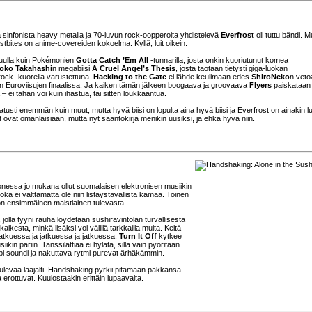
llä sinfonista heavy metalia ja 70-luvun rock-oopperoita yhdistelevä
Everfrost
oli tuttu bändi. M
rostbites on anime-covereiden kokoelma. Kyllä, luit oikein.
muulla kuin Pokémonien
Gotta Catch ’Em All
-tunnarilla, josta onkin kuoriutunut komea
oko Takahashi
n megabiisi
A Cruel Angel’s Thesis
, josta taotaan tietysti giga-luokan
rock -kuorella varustettuna.
Hacking to the Gate
ei lähde keulimaan edes
ShiroNeko
n veto
 Euroviisujen finaalissa. Ja kaiken tämän jälkeen boogaava ja groovaava
Flyers
paiskataan 
– ei tähän voi kuin ihastua, tai sitten loukkaantua.
usti enemmän kuin muut, mutta hyvä biisi on lopulta aina hyvä biisi ja Everfrost on ainakin l
ivut ovat omanlaisiaan, mutta nyt sääntökirja menikin uusiksi, ja ehkä hyvä niin.
onessa jo mukana ollut suomalaisen elektronisen musiikin
oka ei välttämättä ole niin listaystävällistä kamaa. Toinen
 on ensimmäinen maistiainen tulevasta.
 jolla tyyni rauha löydetään sushiravintolan turvallisesta
ikesta, minkä lisäksi voi välillä tarkkailla muita. Keitä
atkuessa ja jatkuessa ja jatkuessa.
Turn It Off
kytkee
kin pariin. Tanssilattiaa ei hylätä, sillä vain pyöritään
pi soundi ja nakuttava rytmi purevat ärhäkämmin.
ulevaa laajalti. Handshaking pyrkii pitämään pakkansa
la erottuvat. Kuulostaakin erittäin lupaavalta.