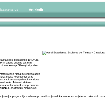
aastattelut
Artikkelit
lkaista kaksi pitkäsoittoa 10-luvulla.
 ryhmä tänä vuonna takaisin
a niputetaan nyt EP-levyksi yhden
etallijätissä riittää purettavaa sekä
a kitara sekä koskettimet ovat
a sovituksessa tapahtuukin vaikka
osakkeita. Toiseksi sinkuksi
raan sanottuna tarttuvampi numero,
Abismo
, osoittautuu melkoiseksi
 joten jos progempi ja modernimpi metalli on juttusi, kannattaa espanjalaisten tekemisiin tutu