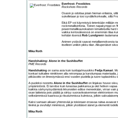
Everfrost: Frostbites
Rockshots Records
Osasin jo odottaa jotain hieman erilaista, si
sukelletaan jo tosi syvälle/korkealle, sillä F
Eikä EP voi käynnistyä tietenkään millään 
rockmetallisinfonia. Toinen napakymppi on
Y
powermetallikaunokainen kimalteisella hard 
vaikka kertosäkeessä on enemmän tilaa kuin
kehään itsensä
Rob Lundgren
in laulamana 
Animen ystävät saavat metalliannoksesta taat
itselleen uniikin pikku tilan. Alkuperäiset si
Mika Roth
Handshaking: Alone in the Sushibuffet
PME Records
Handshaking
on sama asia kuin tuottaja/muusikko
Fedja Kamari
. M
konkari tutkailee nimikkeen alla retrompaa ja karsitumpaa materiaalia, j
pitkäsoitto on ilmestymässä ensi vuoden puolella ja tuore tuplasinkku
A-puoleksi nostettu
Alone in the Sushibuffet
on linjakas house-siivu,
ympäristöstä. Ei tarvitse kuin lunastaa paikkansa ja olet hetken vapaa ka
kaikkia särkynytsydämisiä ikkunoiden editse meneekään, virran vain j
osan laitteista pois päältä ja siirtyy suoraviivaisemman elektronisen musii
selkeämmissä kaarissa ja riisutummissa kulmissa, jolloin saksalaisem
Kaksi samaan aikaan yhtenevää ja toisistaan eroavaa raitaa avaavat t
tiiviinä ja sivuhälyt minimissä, jolloin yksittäiset äänet ja elementit todel
Mika Roth