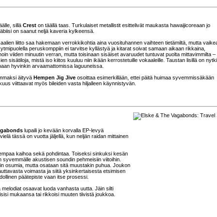
älle, sillä
Crest
on täällä taas. Turkulaiset metallistit esittelivät maukasta hawaijicoreaan jo
äbiisi on saanut neljä kaveria kylkeensä.
vokaalien liitto saa hakemaan verrokkikohtia aina vuosituhannen vaihteen tietämiltä, mutta vaik
Rytmipuolella peruskomppiin ei tarvitse kyllästyä ja kitarat soivat samaan aikaan rikkaina,
i noin viiden minuutin verran, mutta toisinaan sisäiset avaruudet tuntuvat puolta mittavimmilta –
 sisätiloja, mistä iso kiitos kuuluu niin ikään kerrostetuille vokaaleille. Taustan lisillä on nytk
sinaan hyvinkin arvaamattomissa laguuneissa.
emmaksi äityvä
Hempen Jig Jive
osoittaa esimerkillään, ettei päitä huimaa syvemmissäkään
ikkuus viittaavat myös bileiden vasta hiljalleen käynnistyvän.
agabonds
lupaili jo kevään korvalla EP-levyä
ielä tässä on vuotta jäljellä, kun neljän raidan mittainen
sempaa kaihoa sekä pohdintaa. Toiseksi sinkuksi kesän
n syvemmälle akustisen soundin pehmeisiin viitoihin.
kin osumia, mutta osataan sitä muustakin puhua. Joukon
uttavasta voimasta ja siitä yksinkertaisesta etsimisen
dollinen päätepiste vaan itse prosessi.
a melodiat osaavat luoda vanhasta uutta. Jäin silti
si mukaansa tai rikkoisi muuten tiivistä joukkoa.