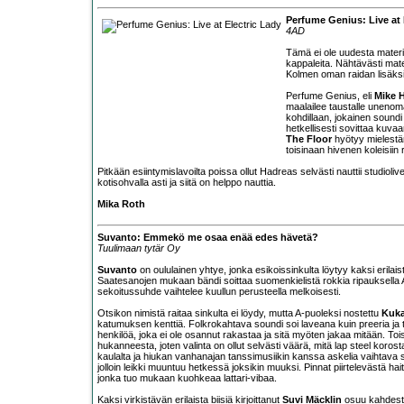
Perfume Genius: Live at 
4AD
Tämä ei ole uudesta mater
kappaleita. Nähtävästi mate
Kolmen oman raidan lisäksi
Perfume Genius, eli
Mike 
maalailee taustalle uneno
kohdillaan, jokainen soun
hetkellisesti sovittaa ku
The Floor
hyötyy mielestän
toisinaan hivenen koleisiin 
Pitkään esiintymislavoilta poissa ollut Hadreas selvästi nauttii studiol
kotisohvalla asti ja siitä on helppo nauttia.
Mika Roth
Suvanto: Emmekö me osaa enää edes hävetä?
Tuulimaan tytär Oy
Suvanto
on oululainen yhtye, jonka esikoissinkulta löytyy kaksi erilais
Saatesanojen mukaan bändi soittaa suomenkielistä rokkia ripauksella A
sekoitussuhde vaihtelee kuullun perusteella melkoisesti.
Otsikon nimistä raitaa sinkulta ei löydy, mutta A-puoleksi nostettu
Kuka
katumuksen kenttiä. Folkrokahtava soundi soi laveana kuin preeria ja t
henkilöä, joka ei ole osannut rakastaa ja sitä myöten jakaa mitään. T
hukanneesta, joten valinta on ollut selvästi väärä, mitä lap steel koros
kaulalta ja hiukan vanhanajan tanssimusiikin kanssa askelia vaihtava 
jolloin leikki muuntuu hetkessä joksikin muuksi. Pinnat piirtelevästä hai
jonka tuo mukaan kuohkeaa lattari-vibaa.
Kaksi virkistävän erilaista biisiä kirjoittanut
Suvi Mäcklin
osuu kahdesti 