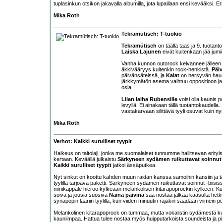
tuplasinkun otsikon jakavalla albumilla, jota lupaillaan ensi kevääksi. Er
Mika Roth
Tekramütisch: T-tuokio
Tekramütisch
on täällä taas ja 9. tuotant
Laiska Lajunen
eivät kuitenkaan jää jumi
Vanha kunnon outorock kelvannee jälleen alk
äkkivääryys kuitenkin rock-henkistä.
Päi
päivänsäteissä, ja
Kalat
on hersyvän hausk
järkkymätön asema vaihtuu oppositioon ja 
osia.
Liian laiha Rubensille
voisi olla kaunis 
levyllä. Ei ainakaan tällä tuotantokaudella. E
vastakarvaan silittävä tyyli osuvat kuin n
Mika Roth
Verhot: Kaikki surulliset tyypit
Haikeus on taitolaji, jonka me suomalaiset tunnumme hallitsevan erity
kertaan. Keväällä julkaistu
Särkyneen sydämen ruikuttavat soinnut
Kaikki surulliset tyypit
jatkoi ässäputkea.
Nyt sinkut on koottu kahden muun raidan kanssa samoihin kansiin ja tä
tyylillä tarjoava paketti. Särkyneen sydämen ruikuttavat soinnut -biisi
nimikappale hieroo kylkeään melankolisen kitarapoprockin kylkeen. Kumma
soiva ja jousia suosiva
Näinä päivinä
saa nostaa jalkaa kaasulta hetk
synapopin laariin tyylillä, kun viiden minuutin rajakin saadaan viimein p
Melankolinen kitarapoprock on tummaa, mutta vokalistin sydämestä kump
kauniimpaa. Hattua tulee nostaa myös huipputarkoista soundeista ja pi