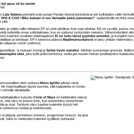
kyl apuu sit ku tarviin
rds
un
Lala Salama
ponnahti esiin jostain Pasilan betoniröykkiöistä ja iski kylkiluiden väliin herkulli
.
VHS & Chill / Miks kukaan ei tuu Vantaalle paitsi panemaan?
-tuplasinkulla oli ehkä oma
 siitä.
ttu ja neljän rallin mittainen EP on yhtä tahdikas kuin sopi odottaa. Elo on syvältä, joskus m
aa vielä todistella omaa soittotaitoaan, kun on sattunut syntymään naiseksi. Vähemmästäkin alk
sin kuitenkin kuullaan ohjelmajulistus
Ei oo tultu tänne pyytelee anteeksi
, ja kumpikin kes
toilaillaan ja toimitaan. EP:n toisessa päässä
Maailmantuskarock
ei taivu yhtään nätimmäksi,
kät rullaavan rockin soidessa.
tipautellaan, ui mukaan svengi ja
Soitat hyvin naiseksi
-biisihän suorastaan groovaa. Nelikon
akastajalta täitä
, joka kyllä potkii kertsissä, mutta jää muuten hiukan puolittaiseksi huitaisuksi
pua.
persoonallisin elein sotkeva
Mons Ignifer
julkaisi viime
ole materiaaliltaan täysin tuoretta, sillä kappaleita on koottu
 samoilla aikalinjoilla.
mahtiballadiksi kutsuttu
Circle of Maze
on kieltämättä näissä
n, että siivu on joukon lyhin, kun esimerkiksi stonerimmin
ia ja risat. Tarttuvin siivu saattaa kuitenkin löytyä heti
a suhteessa runttaa ja melodisuutta.
tye ei pitäydy perinteisen stonerin, progemman heavyn, tai aina
vät, mikä on mielestäni kuitenkin tyylillistä ’puhtautta’