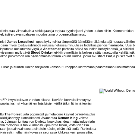
el
niputtaa viimeaikaisia sinkkujaan ja tarjoaa kyytipojaksi yhden uuden biisin. Kolmen raidan
 selvästi eroavan palasen muodostama progemetallipamaus.
aristi
James Lescelles
in upea kyky tulkita lämpimällä äänellään näitä tekstejä nostaa välittöm
saa myös toistuvasti luoda reilussa neljässä minuutissa todellisia pienoismaailmoita. ’Uusi bii
 loputonta uusiutumiskykyä ja
Anathema
n parhaita päiviä soundien kehityksessä, ja silti biisi
iivisemmin myllyttävä
Blood Drinker
leikkii rytmeillään ja kehien sisään asettuvilla kehillä, jot
ltaa puolestaan olla hiljaisemmalla tavalla kaunis kudos, jonka akustiset lisät ja jouset ovat 
isuuksia ja suuren luokan tekijöiden kanssa Eurooppaa kiertämään päästessään uusi materiaal
isen EP-levyn kuluvan vuoden aikana. Kevään korvalla ilmestynyt
olia, jos nyt yhtenäinen linja biisien välillä jäikin lähinnä teorian
ettu
The Forest
, jolla popmetalli ja metalcore käyvät piirileikkiä plus
 kaikki jäsentyy luonnikkaasti. Avausraita
Demon King
voittaa
ena. Julmaan junttaan on löydetty koukukas idea, mutta industrialin
ttävä melodisuus tuo kummasti vipuvartta biisiin, josta toisessa
an jossain vaiheessa ulkoisiin käsiin, eihän sitä tiedä. Rankoissa
kaisesti, mutta näin kovassa seurassa lohkeaa vain pronssitila.