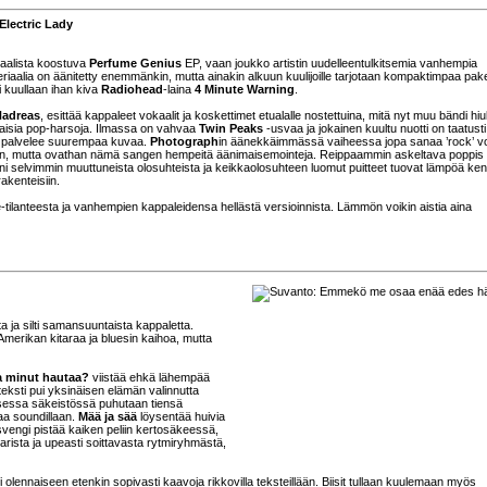
Electric Lady
iaalista koostuva
Perfume Genius
EP, vaan joukko artistin uudelleentulkitsemia vanhempia
riaalia on äänitetty enemmänkin, mutta ainakin alkuun kuulijoille tarjotaan kompaktimpaa pake
 kuullaan ihan kiva
Radiohead
-laina
4 Minute Warning
.
Hadreas
, esittää kappaleet vokaalit ja koskettimet etualalle nostettuina, mitä nyt muu bändi hi
maisia pop-harsoja. Ilmassa on vahvaa
Twin Peaks
-usvaa ja jokainen kuultu nuotti on taatusti
di palvelee suurempaa kuvaa.
Photograph
in äänekkäimmässä vaiheessa jopa sanaa ’rock’ v
vaan, mutta ovathan nämä sangen hempeitä äänimaisemointeja. Reippaammin askeltava poppis
i selvimmin muuttuneista olosuhteista ja keikkaolosuhteen luomut puitteet tuovat lämpöä ken
rakenteisiin.
ive-tilanteesta ja vanhempien kappaleidensa hellästä versioinnista. Lämmön voikin aistia aina
ta ja silti samansuuntaista kappaletta.
merikan kitaraa ja bluesin kaihoa, mutta
 minut hautaa?
viistää ehkä lähempää
eksti pui yksinäisen elämän valinnutta
oisessa säkeistössä puhutaan tiensä
taa soundillaan.
Mää ja sää
löysentää huivia
svengi pistää kaiken peliin kertosäkeessä,
tarista ja upeasti soittavasta rytmiryhmästä,
olennaiseen etenkin sopivasti kaavoja rikkovilla teksteillään. Biisit tullaan kuulemaan myös