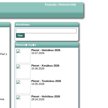
Kirjaudu
Rekisteröidy
|
Artistihaku
Pieniss� my�s
Pienet - Heinäkuu 2026
10.07.2026
Pienet - Kesäkuu 2026
15.06.2026
Pienet - Toukokuu 2026
14.05.2026
Pienet - Huhtikuu 2026
stua.
28.04.2026