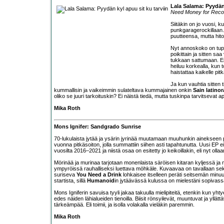
Lala Salama: Pyydän 
Need Money for Reco
Siitäkin on jo vuosi, k
punkgaragerockillaan
puutteensa, mutta hitot
Nyt annoskoko on tupla
poikittain ja sitten s
tukkaan sattumaan. En
heiluu korkealla, kun 
haistattaa kaikelle pit
Ja kun vauhtia sitten 
kummallisin ja vaikeimmin sulateltava kummajainen onkin
Sain latinor
oliko se juuri tarkoituskin? Ei näistä tiedä, mutta tuskinpa tarvitsevat a
Mika Roth
Mons Ignifer: Sandgrado Sunrise
70-lukulaista jytää ja ysärin jyrinää muutamaan muuhunkin ainekseen 
vuonna pitkäsoiton, jolla summattiin siihen asti tapahtunutta. Uusi EP ei 
vuosilta 2016–2021 ja niistä osaa on esitetty jo keikoillakin, eli nyt ollaan
Mörinää ja murinaa tarjotaan monenlaista säröisen kitaran kyljessä ja 
ympyröissä rauhalliseksi luettava möhkäle. Kuvaavaa on tavallaan seki
suriseva
You Need a Drink
lohkaisee itselleen peräti seitsemän minuutt
startista, sillä
Humanoid
in jytäävässä kulussa on mielestäni sopivass
Mons Igniferin savuisa tyyli jakaa takuulla mielipiteitä, etenkin kun yh
edes näiden lähialueiden tienoilla. Biisit rönsyilevät, muuntuvat ja yllättä
tärkeämpää. Eli toimii, ja isolla volakalla vieläkin paremmin.
Mika Roth