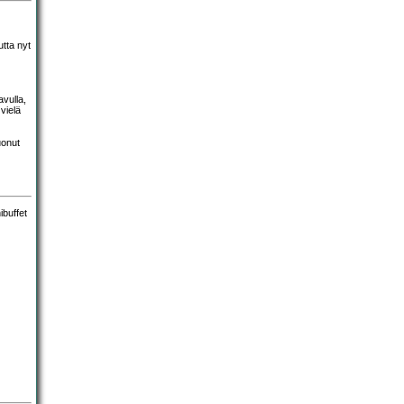
utta nyt
avulla,
vielä
uonut