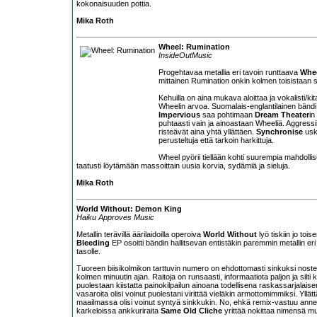
kokonaisuuden pottia.
Mika Roth
Wheel: Rumination
InsideOutMusic
Progehtavaa metallia eri tavoin runttaava
Whe
mittainen Rumination onkin kolmen toisistaan
Kehuilla on aina mukava aloittaa ja vokalisti/kit
Wheelin arvoa. Suomalais-englantilainen bändi o
Impervious
saa pohtimaan
Dream Theater
in
puhtaasti vain ja ainoastaan Wheeliä. Aggress
risteävät aina yhtä yllättäen.
Synchronise
uska
perusteltuja että tarkoin harkittuja.
Wheel pyörii tiellään kohti suurempia mahdoll
taatusti löytämään massoittain uusia korvia, sydämiä ja sieluja.
Mika Roth
World Without: Demon King
Haiku Approves Music
Metallin terävillä äärilaidoilla operoiva
World Without
lyö tiskiin jo to
Bleeding
EP osoitti bändin hallitsevan entistäkin paremmin metallin eri pu
tasolle.
Tuoreen biisikolmikon tarttuvin numero on ehdottomasti sinkuksi nost
kolmen minuutin ajan. Raitoja on runsaasti, informaatiota paljon ja silti
puolestaan kiistatta painokilpailun ainoana todellisena raskassarjalais
vasaroita olisi voinut puolestani virittää vieläkin armottomimmiksi. Yllä
maailmassa olisi voinut syntyä sinkkukin. No, ehkä remix-vastuu anneta
karkeloissa ankkuriraita
Same Old Cliche
yrittää nokittaa nimensä mu