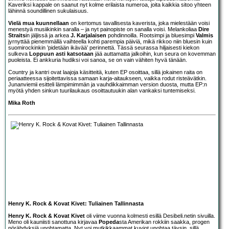
Kaveriksi kappale on saanut nyt kolme erilaista numeroa, joita kaikkia sitoo yhteen
lähinnä soundillinen sukulaisuus.
Vielä mua kuunnellaan
on kertomus tavallisesta kaverista, joka mielestään voisi
menestyä musiikinkin saralla – ja nyt painopiste on sanalla voisi. Melankoliaa
Dire
Straits
in jäljissä ja arkea
J. Karjalaisen
pohdinnoilla. Rootsimpi ja bluesimpi
Valmis
jyrnyttää pienemmällä vaihteella kohti parempia päiviä, mikä rikkoo niin bluesin kuin
suomirockinkin ’pidetään ikävää’ perinnettä. Tässä seurassa hiljaisesti kiekon
sulkeva
Loppuun asti katsotaan
jää auttamatta jalkoihin, kun seura on kovemman
puoleista. Ei ankkuria hudiksi voi sanoa, se on vain vähiten hyvä tänään.
Country ja kantri ovat laajoja käsitteitä, kuten EP osoittaa, sillä jokainen raita on
periaatteessa sijoitettavissa samaan karja-aitaukseen, vaikka rodut risteävätkin.
Junanviemii esitteli lämpimimmän ja vauhdikkaimman version duosta, mutta EP:n
myötä yhden sinkun tuurilaukaus osoittautuukin alan vankaksi tuntemiseksi.
Mika Roth
Henry K. Rock & Kovat Kivet: Tuliainen Tallinnasta
Henry K. Rock & Kovat Kivet
oli viime vuonna kolmesti esillä Desibeli.netin sivuilla.
Meno oli kauniisti sanottuna kirjavaa
Popeda
sta Amerikan rokkiin saakka, progen
pörähdyksiä unohtamatta. Nyt voi mutkikkaammat kuviot unohtaa täysin, sillä