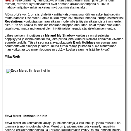
Hearts
-sinkullaan. Nyt annoskoko on kasvanut neljän raidan ja yli 19 minuutin
mittaan, retroiset syntetisaattorit ovat samaan aikaan lähempänä 80-luvun
mahtisynailijoita – mikä lasketaan nyt positiiviseksi asiaksi.
A Disco Life vol. 1 on siis yhdeltä kantilta katsottuna soundillinen askel taaksepäin,
mutta samalla Discoteca Fatale liikkuu myös sivuttaissuunnassa. Niinpä esimerkiksi
Revelations
kuulostaa samaan aikaan modernille ja täysin aikajanoista irronneelle,
eikä EP:n seuraavia mutkia ole koskaan helppoa ennustaa. Asiat tapahtuvat kuten
tapahtuvat, mutta mukana ei ole minkäänlaista negatiivista ajelehtimisen tuntua.
Lähes seitsenminuuttisessa
Me and My Shadow
-raidassa on sirpaleista
eeppisyyttä ja elokuvamaisuutta, joka piirtää joka kuuntelukerralla eri tavoin viivansa
suurelle taululle. Tässä seurassa avauskappale
Bank Holidays
on suorastaan
hämmentävän simppeli ja suora, mutta turhia raitoja joukossa ei ole ainuttakaan.
Ihan kutkuttaa tuo nimen loppuosan vol.1 – koska saamme lisää herkkua?
Mika Roth
Eeva Meret: Ihmisen ihoihin
Eeva Meret
on kotimainen laulaja, jouhikonsoittaja ja lauluntekijä, jonka musiikki on
tummaa ja monimuotoista folkia. Meret on jo pidempään työskennellyt musiikin
parissa eri kokoonpanoissa, ja korkeaa koulutustakin löytyy, mutta Ihmisen ihoihin -