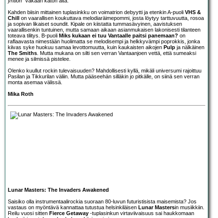
yhtiön”
vakaan katon alta.
Kahden biisin mittainen tuplasinkku on voimatrion debyytti ja etenkin A-puoli
VHS &
Chill
on vaarallisen koukuttava melodiaräimepommi, josta löytyy tarttuvuutta, rosoa
ja sopivan likaiset soundit. Kipale on kiistatta tummasävyinen, aavistuksen
vaarallisenkin tuntuinen, mutta samaan aikaan asianmukaisen lakonisesti tilanteen
toteava tilitys. B-puoli
Miks kukaan ei tuu Vantaalle paitsi panemaan?
on
raflaavasta nimestään huolimatta se melodisempi ja helkkyvämpi poprokkis, jonka
kiivas syke huokuu samaa levottomuutta, kuin kaukaisten aikojen
Pulp
ja nälkäinen
The Smiths
. Mutta mukana on silti sen verran Vantaanjoen vettä, että sumeaksi
menee ja silmissä pistelee.
Olenko kuullut rockin tulevaisuuden? Mahdollisesti kyllä, mikäli universumi rajoittuu
Pasilan ja Tikkurilan väliin. Mutta pääseehän silläkin jo pitkälle, on siinä sen verran
monta asemaa välissä.
Mika Roth
Lunar Masters: The Invaders Awakened
Saisiko olla instrumentaalirockia suoraan 80-luvun futuristisista maisemista? Jos
vastaus on myöntävä kannattaa tutustua helsinkiläisen
Lunar Masters
in musiikkiin.
Reilu vuosi sitten
Fierce Getaway
-tuplasinkun virtaviivaisuus sai haukkomaan