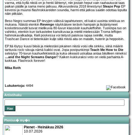
varma, että kyllä niistä on jo henki lähtenyt, niin jostain heput vain raahautuvat taas
paikan päälle ja sama meno jatkuuu. Alkuvuodesta 2018 ilmestynyt
Sleaze Pop
EP
kevensi ja muunsi flashrokkareiden soundia, harmi että jatkoa saatiin odottaa lopulta
näin pitkään.
Beso Negro summaa EP-levyjen välissä tapahtuneen, eli kaksi uusinta sinkkua on
mukana. Näistä etenkin
Revenge
näykkäisee terävin hampain ja lisääntyneet
kosketinsoundit luovat mielikuvia 80-luvun klassisiin kauhuleffoihin. Tuskinpa tuo on
vahinko, etenkin kun tarkastelee kansikuvaa ja miettii mielessään Troma leffojen
hahmokavalkadeja. Kieli poskessa voi tietysti paiskoa rapaa seinille, mutta
Trashcan Dance ei tietenkään kulje siitä mistä aita on matalin, huterin ja heppoisin.
EP:ltä löytyy kuusi biisiä ja mielestäni jokainen niistä voisi olla sinkku, siinä määrin
tarttuvia rock-siivuja nämä kaikki ovat. Jopa postpunkimpi
Teach Me How to Die
selviytyy 70-luvun kauhuefekteistä ja kuka oikeasti uskaltaa antaa biisilleen nimeksi:
…and the Night Screams Danger
? Kaiken kukkuraksi veto on vielä parhainta A-
luokkaa. Flashrock forever!
Mika Roth
Lukukertoja:
4494
Artistihaku
Pieniss� my�s
Pienet - Heinäkuu 2026
10.07.2026