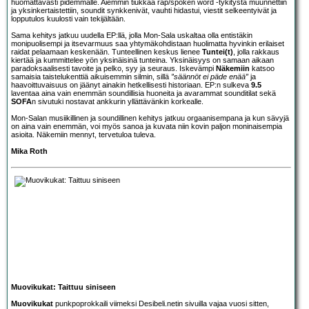
huomattavasti pidemmälle. Aiemmin tiukkaa räp/spoken word -tykitystä muunnettiin
ja yksinkertaistettiin, soundit synkkenivät, vauhti hidastui, viestit selkeentyivät ja
lopputulos kuulosti vain tekijältään.
Sama kehitys jatkuu uudella EP:llä, jolla Mon-Sala uskaltaa olla entistäkin
monipuolisempi ja itsevarmuus saa yhtymäkohdistaan huolimatta hyvinkin erilaiset
raidat pelaamaan keskenään. Tunteellinen keskus lienee
Tuntei(t)
, jolla rakkaus
kiertää ja kummittelee yön yksinäisinä tunteina. Yksinäisyys on samaan aikaan
paradoksaalisesti tavoite ja pelko, syy ja seuraus. Iskevämpi
Näkemiin
katsoo
samaisia taistelukenttiä aikuisemmin silmin, sillä
”säännöt ei päde enää”
ja
haavoittuvaisuus on jäänyt ainakin hetkellisesti historiaan. EP:n sulkeva
9.5
laventaa aina vain enemmän soundillisia huoneita ja avarammat sounditilat sekä
SOFA
n sivutuki nostavat ankkurin yllättävänkin korkealle.
Mon-Salan musiikillinen ja soundillinen kehitys jatkuu orgaanisempana ja kun sävyjä
on aina vain enemmän, voi myös sanoa ja kuvata niin kovin paljon moninaisempia
asioita. Näkemiin mennyt, tervetuloa tuleva.
Mika Roth
Muovikukat: Taittuu siniseen
Muovikukat
punkpoprokkaili viimeksi Desibeli.netin sivuilla vajaa vuosi sitten,