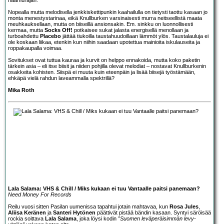
Nopealla mutta melodisella jenkkiskettipunkin kaahailulla on tietysti taottu kasaan jo
monta menestystarinaa, eikä Knullburken varsinaisesti murra neitseellistä maata
meuhkauksellaan, mutta on biiseillä ansionsakin. Em. sinkku on luonnollisesti
kermaa, mutta
Socks Off!
potkaisee sukat jalasta energisellä menollaan ja
turboahdettu
Placebo
jättää tiukoilla taustahuudoillaan lämmöt ylös. Taustalauluja ei
ole koskaan liikaa, etenkin kun niihin saadaan upotettua mainioita iskulauseita ja
roppakaupalla voimaa.
Sovitukset ovat tuttua kauraa ja kurvit on helppo ennakoida, mutta koko paketin
tärkein asia – eli itse biisit ja niiden pohjilla olevat melodiat – nostavat Knullburkenin
osakkeita kohisten. Siispä ei muuta kuin eteenpäin ja lisää biisejä työstämään,
ehkäpä vielä rahdun laveammalla spektrillä?
Mika Roth
Lala Salama: VHS & Chill / Miks kukaan ei tuu Vantaalle paitsi panemaan?
Need Money For Records
Reilu vuosi sitten Pasilan uumenissa tapahtui jotain mahtavaa, kun
Rosa Jules
,
Aliisa Keränen
ja
Santeri Hytönen
päättivät pistää bändin kasaan. Syntyi säröisää
rockia soittava
Lala Salama
, joka löysi kodin
”Suomen leväperäisimmän levy-