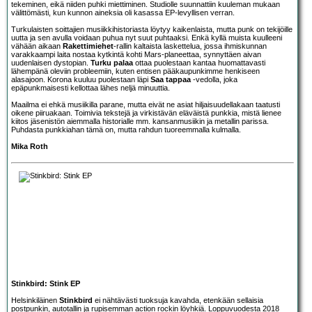
tekeminen, eikä niiden puhki miettiminen. Studiolle suunnattiin kuuleman mukaan
välittömästi, kun kunnon aineksia oli kasassa EP-levyllisen verran.
Turkulaisten soittajien musiikkihistoriasta löytyy kaikenlaista, mutta punk on tekijöille
uutta ja sen avulla voidaan puhua nyt suut puhtaaksi. Enkä kyllä muista kuulleeni
vähään aikaan
Rakettimiehet
-rallin kaltaista laskettelua, jossa ihmiskunnan
varakkaampi laita nostaa kytkintä kohti Mars-planeettaa, synnyttäen aivan
uudenlaisen dystopian.
Turku palaa
ottaa puolestaan kantaa huomattavasti
lähempänä oleviin probleemiin, kuten entisen pääkaupunkimme henkiseen
alasajoon. Korona kuuluu puolestaan läpi
Saa tappaa
-vedolla, joka
epäpunkmaisesti kellottaa lähes neljä minuuttia.
Maailma ei ehkä musiikilla parane, mutta eivät ne asiat hiljaisuudellakaan taatusti
oikene piiruakaan. Toimivia tekstejä ja virkistävän eläväistä punkkia, mistä lienee
kiitos jäsenistön aiemmalla historialle mm. kansanmusiikin ja metallin parissa.
Puhdasta punkkiahan tämä on, mutta rahdun tuoreemmalla kulmalla.
Mika Roth
Stinkbird: Stink EP
Helsinkiläinen
Stinkbird
ei nähtävästi tuoksuja kavahda, etenkään sellaisia
postpunkin, autotallin ja rupisemman action rockin löyhkiä. Loppuvuodesta 2018