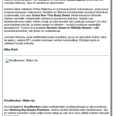
Joordan Mackay -duo on toiminut jo aiemminkin.
Kolmen biisin mittainen Prima Ballerina on tummasävyinen kokonaisuus, jonka luvut
eroavat toisistaan melkoisesti. Nimibiisi on lähinnä tunnelmointia mystisen Amerikan
sydänmailla, kun taas
Gotta Run This Body Down
siirtää fokuksen Bristolin
triphop-rannoille, melankolian toimiessa punaisena lankana. Saarila saa
laulettavakseen melko vähän rivejä, ja mitä lauseita hän saakaan toistaa? On yksi
asia kirjoittaa tekstiä, ja toinen laulaa se ääneen – erästä kuuluisaa näyttelijää
lainatakseni. Tuohon kun lisätään
Number Seven in Hillbilly Heaven
-rallin
punaniskameininki, niin johan on sulateltavaa.
Joordan Mackay osaa kieltämättä luoda musiikkia, jossa on aina jokin kulma, idea
tai ajatus, vaikka EP:t ovatkin toisinaan rahdun kummallisia. Ehkäpä tämä on
sellaista hyvää outoutta.
Mika Roth
Knullburken: Wake Up
Hyvinkääläinen
Knullburken
pääsi esittelemään skeittipunkkiaan jo alkuvuodesta,
kun
Nothing But Empty Promises
-sinkku tärähti Desibeli.netin toimitukseen. Nyt
on sinkun kaveriksi saatu neljä muuta raitaa ja vain yksi siivu ylittää kolmen minuutin
haamurajan.