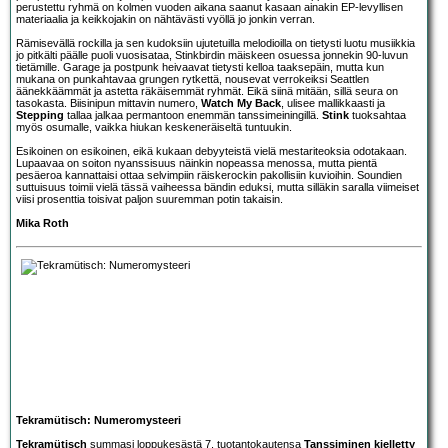
perustettu ryhmä on kolmen vuoden aikana saanut kasaan ainakin EP-levyllisen
materiaalia ja keikkojakin on nähtävästi vyöllä jo jonkin verran.
Rämisevällä rockilla ja sen kudoksiin ujutetuilla melodioilla on tietysti luotu musiikkia
jo pitkälti päälle puoli vuosisataa, Stinkbirdin mäiskeen osuessa jonnekin 90-luvun
tietämille. Garage ja postpunk heivaavat tietysti kelloa taaksepäin, mutta kun
mukana on punkahtavaa grungen rytkettä, nousevat verrokeiksi Seattlen
äänekkäämmät ja astetta räkäisemmät ryhmät. Eikä siinä mitään, sillä seura on
tasokasta. Biisinipun mittavin numero,
Watch My Back
, ulisee mallikkaasti ja
Stepping
tallaa jalkaa permantoon enemmän tanssimeiningillä.
Stink
tuoksahtaa
myös osumalle, vaikka hiukan keskeneräiseltä tuntuukin.
Esikoinen on esikoinen, eikä kukaan debyyteistä vielä mestariteoksia odotakaan.
Lupaavaa on soiton nyanssisuus näinkin nopeassa menossa, mutta pientä
pesäeroa kannattaisi ottaa selvimpiin räiskerockin pakollisiin kuvioihin. Soundien
suttuisuus toimii vielä tässä vaiheessa bändin eduksi, mutta silläkin saralla viimeiset
viisi prosenttia toisivat paljon suuremman potin takaisin.
Mika Roth
Tekramütisch: Numeromysteeri
Tekramütisch
summasi loppukesästä 7. tuotantokautensa
Tanssiminen kielletty