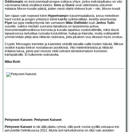
Oddtomatic
on instrumentaali-progea soittava yhtye, jonka esikoisjulkaisu on viisi
varsinaista biisiä sisältävä kiekko.
Intro
ja
Outro
ovat viidentoista sekunnin
mittaisia Morse-koodin pätkiä, joiden viesti vilahti ohitseni kuin – niin, Morse-koodi.
Sen sijaan sain nopeasti kiinni
Hypertramp
in kasarimaalailusta, jossa melodisen
hard rockin ja progen yhteistyö toimii kaikilla sylintereillään. Astetta eteerisempi
Flyer
luo jopa mielleyhtymiä niin varhaisen
Mike Oldfield
in kuin
Jethro Tull
in
suuntiin, vaikka mistään suorasta lainailusta on tarpeetonta puhua.
Instrumentaalimusiikissa kerronta ja kuvailu tapahtuu soolosoittimilla, mikä tässä
tapauksessa tarkoittaa runsaita koskettimia, huiluja ja kitaroita, mutta soitinpaletti
ymmärretään pitää aina riittävän niukkana, jotta jokainen osa oikeasti myös erottuu.
Cryptic Messages kiertelee ja kaartelee sinisillä taivailla vailla huolen häivää, fiilikset
ovatkin kautta kiekon nostattavan positiivisia. Viisi mielenkiintoista ja riittävän
erilaista lukua, joista pari nousee vielä selvästi tämänkertaisen koosteen
kärkipaikoille. Ei hullummin esikoiselta.
Mika Roth
Pettyneet Katseet: Pettyneet Katseet
Pettyneet Katseet
ei ole iällä pilattu ryhmä, sillä punk rockia tyylillä veivaava trio
perustettiin helmikuussa 2021. Alusta asti tarkoituksena on ollut vain asioiden