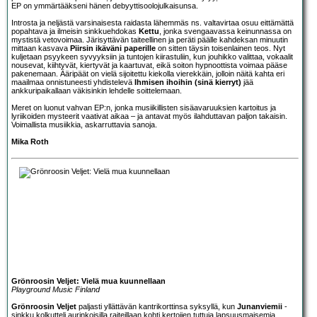
EP on ymmärtääkseni hänen debyyttisoolojulkaisunsa.
Introsta ja neljästä varsinaisesta raidasta lähemmäs ns. valtavirtaa osuu eittämättä
popahtava ja ilmeisin sinkkuehdokas
Kettu
, jonka svengaavassa keinunnassa on
mystistä vetovoimaa. Järisyttävän taiteellinen ja peräti päälle kahdeksan minuutin
mittaan kasvava
Piirsin ikäväni paperille
on sitten täysin toisenlainen teos. Nyt
kuljetaan psyykeen syvyyksiin ja tuntojen kiirastuliin, kun jouhikko valittaa, vokaalit
nousevat, kiihtyvät, kiertyvät ja kaartuvat, eikä soiton hypnoottista voimaa pääse
pakenemaan. Ääripäät on vielä sijoitettu kiekolla vierekkäin, jolloin näitä kahta eri
maailmaa onnistuneesti yhdistelevä
Ihmisen ihoihin (sinä kierryt)
jää
ankkuripaikallaan väkisinkin lehdelle soittelemaan.
Meret on luonut vahvan EP:n, jonka musiikillisten sisäavaruuksien kartoitus ja
lyriikoiden mysteerit vaativat aikaa – ja antavat myös ilahduttavan paljon takaisin.
Voimallista musiikkia, askarruttavia sanoja.
Mika Roth
Grönroosin Veljet: Vielä mua kuunnellaan
Playground Music Finland
Grönroosin Veljet
paljasti yllättävän kantrikorttinsa syksyllä, kun
Junanviemii
-
sinkku kolkutteli aurinkoisilla raiteillaan kohti kertojien tuttuja lapsuusmaisemia.