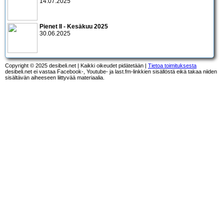
14.07.2025
Pienet II - Kesäkuu 2025
30.06.2025
Copyright © 2025 desibeli.net | Kaikki oikeudet pidätetään |
Tietoa toimituksesta
desibeli.net ei vastaa Facebook-, Youtube- ja last.fm-linkkien sisällöstä eikä takaa niiden
sisältävän aiheeseen liittyvää materiaalia.