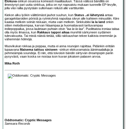
Elokuva
-sinkun osuessa komeasti maalitauluun. Tässä välissä bändiltä on
ilmestynyt pari uutta sinkkua, jotka on nyt napsaistu mukaan tuoreelle EP-levylle,
jolla viisi rallia pystytään sullomaan reilusti alle varttituntiin.
Kiekon alku lyökin välittömästi jauhot suuhun, kun
Status ..ei lähetystä
antaa
garagekitaroiden pöristä ja rytmiryhmä naputtaa siivun alle kahteen minuuttiin. Kiire
kaataa melkein seinät niskaan, mutta vain melkein. Sinkkubiisi
la la land
onkin
sitten melodisempaa, karvan hitaampaa ja huomattavasti tarttuvampaa
indiepoppailua, jossa lauletaan puhtain otsin
”laa la-la-laa”
. Puolittaista ironiaa taitaa
olla myös ilmassa, kun
Rakkaus tappoi aikaa
murehtii särkyneen sydämen
tulevaisuutta. Tai mistä näistä tietää, sillä rakkaushan tekee kaikista enemmän ja
vähemmän hölmöjä.
Muovikukat rokkaa ja poppaa, mutta ei anna reunojen rajoittaa. Pidänkin erittäin
lupaavana
Maisema taittuu siniseen
-sinkun elokuvamaisia äänimaalailuja ja
pehmeämpiä soundeja. Ei niin, että toivoisin bändin siirtyvän dreampopin pariin
pysyvästi, vaan koska se nostaa ison kuvan jokaisen palasen arvoa.
Mika Roth
Oddtomatic: Cryptic Messages
Samsara Records