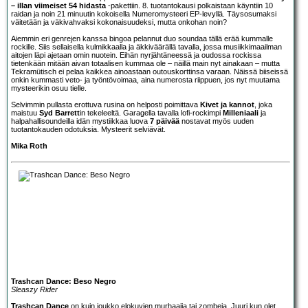
– illan viimeiset 54 hidasta
-pakettiin. 8. tuotantokausi polkaistaan käyntiin 10
raidan ja noin 21 minuutin kokoisella Numeromysteeri EP-levyllä. Täysosumaksi
väitetään ja väkivahvaksi kokonaisuudeksi, mutta onkohan noin?
Aiemmin eri genrejen kanssa bingoa pelannut duo soundaa tällä erää kummalle
rockille. Siis sellaisella kulmikkaalla ja äkkiväärällä tavalla, jossa musiikkimaailman
aitojen läpi ajetaan omin nuotein. Eihän nyrjähtäneessä ja oudossa rockissa
tietenkään mitään aivan totaalisen kummaa ole – näillä main nyt ainakaan – mutta
Tekramütisch ei pelaa kaikkea ainoastaan outouskorttinsa varaan. Näissä biiseissä
onkin kummasti veto- ja työntövoimaa, aina numerosta riippuen, jos nyt muutama
mysteerikin osuu tielle.
Selvimmin pullasta erottuva rusina on helposti poimittava
Kivet ja kannot
, joka
maistuu
Syd Barrett
in tekeleeltä. Garagella tavalla lofi-rockimpi
Milleniaali
ja
halpahallisoundeilla idän mystiikkaa luova
7 päivää
nostavat myös uuden
tuotantokauden odotuksia. Mysteerit selviävät.
Mika Roth
Trashcan Dance: Beso Negro
Sleaszy Rider
Trashcan Dance
on kuin joukko elokuvien murhaajia tai zombeja. Juuri kun olet