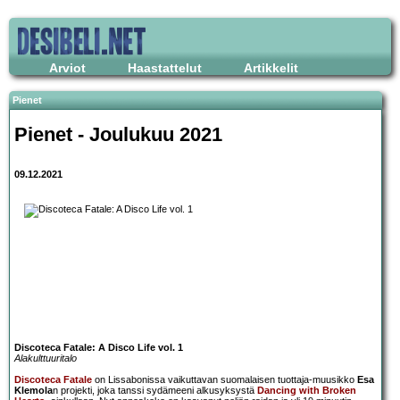
Arviot
Haastattelut
Artikkelit
Pienet
Pienet - Joulukuu 2021
09.12.2021
Discoteca Fatale: A Disco Life vol. 1
Alakulttuuritalo
Discoteca Fatale
on Lissabonissa vaikuttavan suomalaisen tuottaja-muusikko
Esa
Klemola
n projekti, joka tanssi sydämeeni alkusyksystä
Dancing with Broken