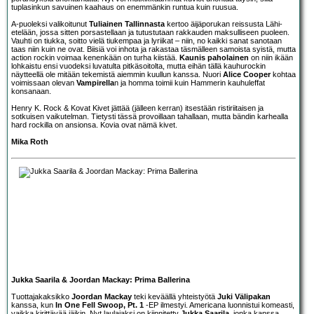
tuplasinkun savuinen kaahaus on enemmänkin runtua kuin ruusua.
A-puoleksi valikoitunut
Tuliainen Tallinnasta
kertoo äijäporukan reissusta Lähi-
etelään, jossa sitten porsastellaan ja tutustutaan rakkauden maksulliseen puoleen.
Vauhti on tiukka, soitto vielä tiukempaa ja lyriikat – niin, no kaikki sanat sanotaan
taas niin kuin ne ovat. Biisiä voi inhota ja rakastaa täsmälleen samoista syistä, mutta
action rockin voimaa kenenkään on turha kiistää.
Kaunis paholainen
on niin ikään
lohkaistu ensi vuodeksi luvatulta pitkäsoitolta, mutta eihän tällä kauhurockin
näytteellä ole mitään tekemistä aiemmin kuullun kanssa. Nuori
Alice Cooper
kohtaa
voimissaan olevan
Vampirella
n ja homma toimii kuin Hammerin kauhuleffat
konsanaan.
Henry K. Rock & Kovat Kivet jättää (jälleen kerran) itsestään ristiriitaisen ja
sotkuisen vaikutelman. Tietysti tässä provoillaan tahallaan, mutta bändin karhealla
hard rockilla on ansionsa. Kovia ovat nämä kivet.
Mika Roth
Jukka Saarila & Joordan Mackay: Prima Ballerina
Tuottajakaksikko
Joordan Mackay
teki keväällä yhteistyötä
Juki Välipakan
kanssa, kun
In One Fell Swoop, Pt. 1
-EP ilmestyi. Americana luonnistui komeasti,
vaikka kirittävää jäikin. Nyt laulajaksi on kiinnitetty
Jukka Saarila
, jonka kanssa