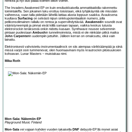
henkeä ja nyt duo palaa kolmen biisin voimin.
The Invaders Awakened EP on kuin ensiluokkaisella ammattitaidolla rakennettu
toimintaleffa. Sen jokainen luku erottuu toisistaan, eikä tyhjäkäyntiä ole missään
vaiheessa, vaan talla pidetään lähellä lattiaa alusta loppuun saakka. Avauksena
kuultava
Surfacing
on selvästi nipun sinkkupotentiaalisin numero, jolla
pelikonsolimainen rallailu on rentoa ja superviihdyttävää.
Awakened
in soundit ovat
vääristyneempiä ja pinnat eivät kiillä samaan tapaan, vaikka keskus tutusta
elektrorockin teräksestä onkin nidottu kasaan. Synthwave nousee selvemmin
pintaan puolestaan
Ambush
in tunnelmoinnista, mistä ei ole niinkään pitkä matka
John Carpenter
in uudempiin juttuihin. Jälleen kerran on omaksuttu, eikä vain
lainattu.
Elektronisesti vahvistettu instrumentaalirock on siis aiempaa värikkäämpää ja siinä
missä varjot osin tummenevat, olen huomaavinani myös krautrockin pitoisuuksien
kohoavan. Lunar Masters – muistakaa nimi.
Mika Roth
Mon-Sala: Näkemiin-EP
Playground Music Finland
Mon-Sala
vei vajaan kahden vuoden takaisella
DNF
debyytti-EP:llä monet asiat