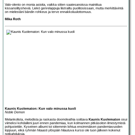
Valo-olento on monia asioita, vaikka sitten saatesanoissa mainittua
kissansilitysheviä. Liekö genrelappuja liistrailtu puolitosissaan, mutta merkittävintä
on mielestäni bändin rohkeus ja terve ennakkoluulottomuus.
Mika Roth
Kaunis Kuolematon: Kun valo minussa kuoli
Noble Demon
Melankolista, melodista ja raskasta doomdeathia soittava
Kaunis Kuolematon
osui
viimeksi kohdalleni juuri ennen pandemiaa, kun kolmannen pitkäsoiton ilmestymistä
pohjustettiin. Kyseinen albumi toi sittemmin lohtua ensimmäisen pandemiavuoden
loppuun, eikä ryhmän hitaasti ylöspäin hilautuva kurssi ole tuon jälkeen kokenut
notkahduksia.