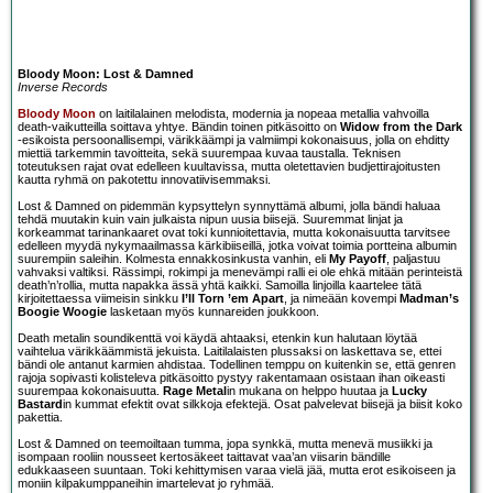
Bloody Moon: Lost & Damned
Inverse Records
Bloody Moon
on laitilalainen melodista, modernia ja nopeaa metallia vahvoilla
death-vaikutteilla soittava yhtye. Bändin toinen pitkäsoitto on
Widow from the Dark
-esikoista persoonallisempi, värikkäämpi ja valmiimpi kokonaisuus, jolla on ehditty
miettiä tarkemmin tavoitteita, sekä suurempaa kuvaa taustalla. Teknisen
toteutuksen rajat ovat edelleen kuultavissa, mutta oletettavien budjettirajoitusten
kautta ryhmä on pakotettu innovatiivisemmaksi.
Lost & Damned on pidemmän kypsyttelyn synnyttämä albumi, jolla bändi haluaa
tehdä muutakin kuin vain julkaista nipun uusia biisejä. Suuremmat linjat ja
korkeammat tarinankaaret ovat toki kunnioitettavia, mutta kokonaisuutta tarvitsee
edelleen myydä nykymaailmassa kärkibiiseillä, jotka voivat toimia portteina albumin
suurempiin saleihin. Kolmesta ennakkosinkusta vanhin, eli
My Payoff
, paljastuu
vahvaksi valtiksi. Rässimpi, rokimpi ja menevämpi ralli ei ole ehkä mitään perinteistä
death’n’rollia, mutta napakka ässä yhtä kaikki. Samoilla linjoilla kaartelee tätä
kirjoitettaessa viimeisin sinkku
I’ll Torn ’em Apart
, ja nimeään kovempi
Madman’s
Boogie Woogie
lasketaan myös kunnareiden joukkoon.
Death metalin soundikenttä voi käydä ahtaaksi, etenkin kun halutaan löytää
vaihtelua värikkäämmistä jekuista. Laitilalaisten plussaksi on laskettava se, ettei
bändi ole antanut karmien ahdistaa. Todellinen temppu on kuitenkin se, että genren
rajoja sopivasti kolisteleva pitkäsoitto pystyy rakentamaan osistaan ihan oikeasti
suurempaa kokonaisuutta.
Rage Metal
in mukana on helppo huutaa ja
Lucky
Bastard
in kummat efektit ovat silkkoja efektejä. Osat palvelevat biisejä ja biisit koko
pakettia.
Lost & Damned on teemoiltaan tumma, jopa synkkä, mutta menevä musiikki ja
isompaan rooliin nousseet kertosäkeet taittavat vaa’an viisarin bändille
edukkaaseen suuntaan. Toki kehittymisen varaa vielä jää, mutta erot esikoiseen ja
moniin kilpakumppaneihin imartelevat jo ryhmää.