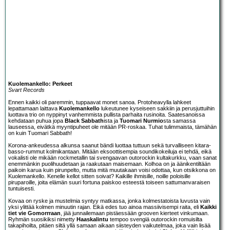
Kuolemankello: Perkeet
Svart Records
Ennen kaikki oli paremmin, tuppaavat monet sanoa. Protoheavylla lahkeet
lepattamaan laittava
Kuolemankello
lukeutunee kyseiseen sakkiin ja perusjuttuihin
luottava trio on nyppinyt vanhemmista pullista parhaita rusinoita. Saatesanoissa
kehdataan puhua jopa
Black Sabbath
ista ja
Tuomari Nurmio
sta samassa
lauseessa, eivätkä myyntipuheet ole mitään PR-roskaa. Tuhat tulimmaista, tämähän
on kuin Tuomari Sabbath!
Korona-ankeudessa alkunsa saanut bändi luottaa tuttuun sekä turvalliseen kitara-
basso-rummut kolmikantaan. Mitään eksoottisempia soundikokeiluja ei tehdä, eikä
vokalisti ole mikään rockmetallin tai svengaavan outorockin kultakurkku, vaan sanat
enemmänkin puolihuudetaan ja raakutaan maisemaan. Kolhoa on ja äänikentiltään
paikoin karua kuin pirunpelto, mutta mitä muutakaan voisi odottaa, kun otsikkona on
Kuolemankello. Kenelle kellot sitten soivat? Kaikille ihmisille, noille poloisille
piruparoille, joita elämän suuri fortuna paiskoo esteestä toiseen sattumanvaraisen
tuntuisesti.
Kovaa on ryske ja mustelmia syntyy matkassa, jonka kolmestatoista luvusta vain
yksi ylittää kolmen minuutin rajan. Eikä edes tuo ainoa massiivisempi raita, eli
Kaikki
tiet vie Gomorrraan
, jää junnailemaan pistäessään grooven kierteet vinkumaan.
Ryhmän suosikiksi nimetty
Haaskalintu
tempoo svengiä outorockin romuisilta
takapihoilta, pitäen siltä yllä samaan aikaan siisteyden vaikutelmaa, joka vain lisää