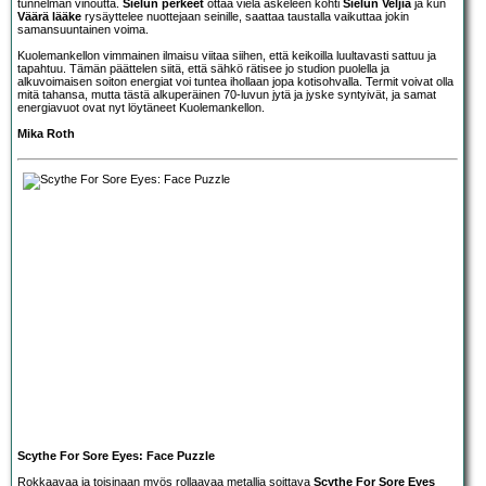
tunnelman vinoutta.
Sielun perkeet
ottaa vielä askeleen kohti
Sielun Veljiä
ja kun
Väärä lääke
rysäyttelee nuottejaan seinille, saattaa taustalla vaikuttaa jokin
samansuuntainen voima.
Kuolemankellon vimmainen ilmaisu viitaa siihen, että keikoilla luultavasti sattuu ja
tapahtuu. Tämän päättelen siitä, että sähkö rätisee jo studion puolella ja
alkuvoimaisen soiton energiat voi tuntea ihollaan jopa kotisohvalla. Termit voivat olla
mitä tahansa, mutta tästä alkuperäinen 70-luvun jytä ja jyske syntyivät, ja samat
energiavuot ovat nyt löytäneet Kuolemankellon.
Mika Roth
Scythe For Sore Eyes: Face Puzzle
Rokkaavaa ja toisinaan myös rollaavaa metallia soittava
Scythe For Sore Eyes