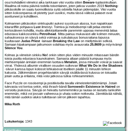
osui kohdalleni viimeksi aika tarkkaan viisi vuotta sitten
Beware
-tuplasinkullaan.
Maailma oli noina päivinä todella toisenlainen, joten jatkoa vuoden 2019
Nothing
-
pitkäsoitolle on saatu luonnollisista syitä odotella hiukan pidempään. Viisi vuotta
sitten kokoonpanoa oli pistetty juuri uusiksi, mutta tässä välissä palaset ovat
asettuneet jo kohdilleen.
Kolmannen pitkäsoiton sinkkuputki aukesi syyskuun alussa, kun napakkaan
kitarariffiin pohjaava
Lust
ilmestyi. Toimiva ja melodisempi ralli pelaa etenkin
kertosäkeen kohdilla, mutta allekirjoittaneelle paremmin uppoaa menevintä laitaa
edustava kakkossinkku
Petrolhead
. Mitta painuu mukavasti alle kolmen minuutin,
sahauksessa on sävyä sekä voimaa ja sukulaisuus bonusraitana lopussa
kuultavaan
Judas Priest
-lainaan
Breaking the Law
on miellyttävän selkeä.
Samaan kipakampaan jatkumoon solahtaa myös avausraita
25.8609
ja möyrivämpi
Silence You
.
Kolmas ja viimeisin sinkku
No!
onkin sitten plus viiden minuutin mitassaan bändin
toista puolta edustava kaunokainen. Samasta altaan päästä kumpuaa myös
miehisempään ärinään enemmän luottava
Metalsin
, jossa minuutin voivat ja saavat
virrat. Yhdessä albumin virallisen osuuden sulkevan
What We Do in the Shadows
-siivun kanssa lopun kolossit lohkaisevat itselleen päälle 11 minuutin lohkon
kakusta. Jälkimmäisen progehtaviakin sävyjä sisältävässä kulussa on toisaalta
jotain uutta ja erilaista, mitä voisi jatkossa tutkia rohkeamminkin.
Face Puzzle on rosoisempi ja positiivisella tavalla viimeistelemättömämpi. Jotain
tulevasta voi kertoa sekin, että thrash-bändi
Sorrowed
in
Existence in Hatred
on
versioitu joukossa. Sävyjä on heivattu tummemmiksi ja rautaa on lastattu tankoihin
enemmän, mikä voi jossain vaiheessa jo uhata soiton notkeutta. Jännittävää nähdä,
mitä tämän uudeksi aluksi tulkittavan siirron jälkeen tapahtuu.
Mika Roth
Lukukertoja:
1343
Artistihaku