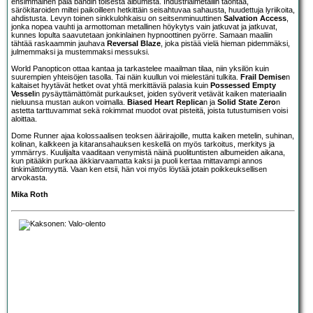
ensimmäinen pala bändin toisesta albumista. Industrialmetallin taontaa,
särökitaroiden miltei paikoilleen hetkittäin seisahtuvaa sahausta, huudettuja lyriikoita,
ahdistusta. Levyn toinen sinkkulohkaisu on seitsenminuuttinen
Salvation Access
,
jonka nopea vauhti ja armottoman metallinen höykytys vain jatkuvat ja jatkuvat,
kunnes lopulta saavutetaan jonkinlainen hypnoottinen pyörre. Samaan maaliin
tähtää raskaammin jauhava
Reversal Blaze
, joka pistää vielä hieman pidemmäksi,
julmemmaksi ja mustemmaksi messuksi.
World Panopticon ottaa kantaa ja tarkastelee maailman tilaa, niin yksilön kuin
suurempien yhteisöjen tasolla. Tai näin kuullun voi mielestäni tulkita.
Frail Demise
n
kaltaiset hyytävät hetket ovat yhtä merkittäviä palasia kuin
Possessed Empty
Vessel
in pysäyttämättömät purkaukset, joiden syöverit vetävät kaiken materiaalin
nieluunsa mustan aukon voimalla.
Biased Heart Replica
n ja
Solid State Zero
n
astetta tarttuvammat sekä rokimmat muodot ovat pisteitä, joista tutustumisen voisi
aloittaa.
Dome Runner ajaa kolossaalisen teoksen äärirajoille, mutta kaiken metelin, suhinan,
kolinan, kalkkeen ja kitaransahauksen keskellä on myös tarkoitus, merkitys ja
ymmärrys. Kuulijalta vaaditaan venymistä näinä puolituntisten albumeiden aikana,
kun pitääkin purkaa äkkiarvaamatta kaksi ja puoli kertaa mittavampi annos
tinkimättömyyttä. Vaan ken etsii, hän voi myös löytää jotain poikkeuksellisen
arvokasta.
Mika Roth