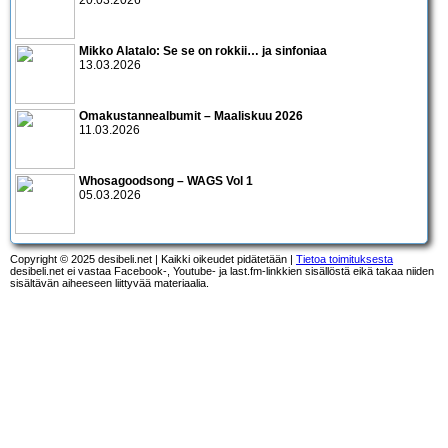
20.03.2026
Mikko Alatalo: Se se on rokkii… ja sinfoniaa
13.03.2026
Omakustannealbumit – Maaliskuu 2026
11.03.2026
Whosagoodsong – WAGS Vol 1
05.03.2026
Copyright © 2025 desibeli.net | Kaikki oikeudet pidätetään |
Tietoa toimituksesta
desibeli.net ei vastaa Facebook-, Youtube- ja last.fm-linkkien sisällöstä eikä takaa niiden
sisältävän aiheeseen liittyvää materiaalia.