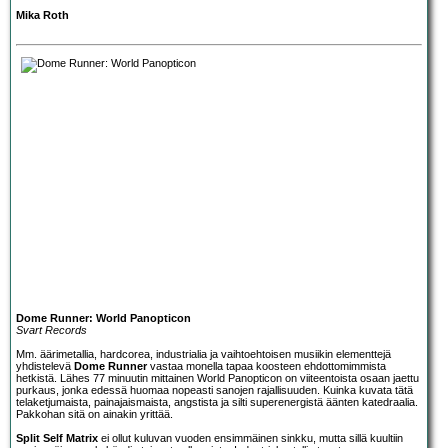
Mika Roth
Dome Runner: World Panopticon
Svart Records
Mm. äärimetallia, hardcorea, industrialia ja vaihtoehtoisen musiikin elementtejä
yhdistelevä
Dome Runner
vastaa monella tapaa koosteen ehdottomimmista
hetkistä. Lähes 77 minuutin mittainen World Panopticon on viiteentoista osaan jaettu
purkaus, jonka edessä huomaa nopeasti sanojen rajallisuuden. Kuinka kuvata tätä
telaketjumaista, painajaismaista, angstista ja silti superenergistä äänten katedraalia.
Pakkohan sitä on ainakin yrittää.
Split Self Matrix
ei ollut kuluvan vuoden ensimmäinen sinkku, mutta sillä kuultiin