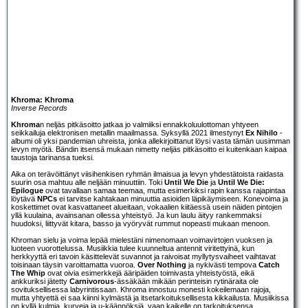
Khroma: Khroma
Inverse Records
Khroma
n neljäs pitkäsoitto jatkaa jo valmiiksi ennakkoluulottoman yhtyeen
seikkailuja elektronisen metallin maailmassa. Syksyllä 2021 ilmestynyt
Ex Nihilo
-
albumi oli yksi pandemian uhreista, jonka allekirjoittanut löysi vasta tämän uusimman
levyn myötä. Bändin itsensä mukaan nimetty neljäs pitkäsoitto ei kuitenkaan kaipaa
taustoja tarinansa tueksi.
Aika on terävöittänyt viisihenkisen ryhmän ilmaisua ja levyn yhdestätoista raidasta
suurin osa mahtuu alle neljään minuuttiin. Toki
Until We Die
ja
Until We Die:
Epilogue
ovat tavallaan samaa teemaa, mutta esimerkiksi rapin kanssa rajapintaa
löytävä
NPCs
ei tarvitse kahtakaan minuuttia asioiden läpikäymiseen. Konevoima ja
koskettimet ovat kasvattaneet alueitaan, vokaalien kiitäessä usein näiden pintojen
yllä kuulaina, avainsanan ollessa yhteistyö. Ja kun laulu äityy rankemmaksi
huudoksi, liittyvät kitara, basso ja vyöryvät rummut nopeasti mukaan menoon.
Khroman sielu ja voima lepää mielestäni nimenomaan voimavirtojen vuoksen ja
luoteen vuorottelussa. Musiikkia tulee kuunneltua antennit viritettyinä, kun
herkkyyttä eri tavoin käsittelevät suvannot ja raivoisat myllytysvaiheet vaihtavat
toisinaan täysin varoittamatta vuoroa.
Over Nothing
ja nykivästi tempova
Catch
The Whip
ovat oivia esimerkkejä ääripäiden toimivasta yhteistyöstä, eikä
ankkuriksi jätetty
Carnivorous
-ässäkään mikään perinteisin rytinäraita ole
sovituksellisessa labyrintissaan. Khroma innostuu monesti kokeilemaan rajoja,
mutta yhtyettä ei saa kiinni kylmästä ja itsetarkoituksellisesta kikkailusta. Musiikissa
on kyllä kulmia, kurveja ja u-käännöksiä, vaan kaikelle on tarkoituksensa.