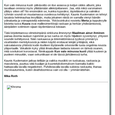
Kun valo minussa kuoli -pitkäsoitto on itse asiassa jo ketjun viides albumi, joka
tavallaan onnistui myös yllättämään allekirjoittaneen. Jaa, että mikä varsinainen
yllätys sitten oli? No ensinnäkin se, kuinka kypsäksi, täyteläiseksi ja valmiiksi
ryhmän soundi on muutamassa vuodessa kehittynyt. Kaunis Kuolematon on tehnyt
tasaista helminauhaa levyillään, mutta jokainen niistä on samalla vienyt bändin
ydinalueita ja voimapisteitä edemmäs. Ykkössinkuksi nostettu
Merta
ja loppulevylle
loistetta tuova
Kuura
ovat malliesimerkkejä raskaan ja herkän yhdistämisestä,
ääripäiden sotimisen sijaan täydentäessä toisiaan.
Tätä kirjoitettaessa viimeisimpänä sinkkuna ilmestynyt
Maailman ainut ihminen
painaa doomia tauluun rujommin ja tuo sarka on myös hiljalleen syventynyt, yhtyeen
soundin kehittyessä. Näin raskaassa ja tinkimättömässä tyylissä ymmärrys
vivahteiden merkityksestä ja niiden käyttö erottavat tekijät yrittäjistä, eikä
saksalaisesta yhtiöstä kodin itselleen löytäneelle orkesterille tuota ongelmia nousta
yläportaalle. Vokalistin kyky yltää ilmaisullaan laidasta toiseen on tärkeä osanen,
mitä sovitukset korostavat. Nimikappale
Kun valo minussa kuoli
yltää kuuteen ja
puoleen minuuttiin, vaan sekuntikaan ei ole tässä järkäleessä turha.
Kaunis Kuolematon jatkaa tiellään ja vaikka musiikki on tuskaisaa, raskasta ja
massiivista, puuttuu siitä kuulijan ja kuuntelukokemuksen kannalta kaikki
haittaavalla tavalla negatiivinen. Puhdistavalla tavalla suloista raskautta, ihanaa
murskautumista, kuten deathdoomissa vain voi olla – ymmärrättehän.
Mika Roth