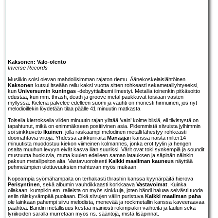
Kaksonen: Valo-olento
Inverse Records
Musiikin soisi olevan mahdollisimman rajaton riemu. Äänekoskelaislähtöinen
Kaksonen
kutsui itseään reilu kaksi vuotta sitten rohkeasti sekametalliyhtyeeksi,
kun
Universumin kuningas
-debyyttialbumi ilmestyi. Metallia toinenkin pitkäsoitto
edustaa, kun mm. thrash, death ja groove metal paukkuvat toisiaan vasten
myllyssä. Kielenä palvelee edelleen suomi ja vauhti on monesti hirmuinen, jos nyt
melodioillekin löydetään tilaa päälle 41 minuutin matkasta.
Toisella kierroksella viiden minuutin rajan ylittää ’vain’ kolme biisiä, eli tiivistystä on
tapahtunut, mikä on enimmäkseen positiivinen asia. Pidemmistä siivuista jylhimmin
soi sinkkuveto
Ikuinen
, jolla raskaampi melodinen metalli lähestyy rohkeasti
doomahtavia viitoja. Yhdessä ankkuriraita
Manaaja
n kanssa näistä miltei 14
minuutista muodostuu kiekon viimeinen kolmannes, jonka erot tyylin ja hengen
osalta muuhun levyyn eivät kasva liian suuriksi. Värit ovat toki synkempiä ja soundit
mustuutta huokuvia, mutta kuulen edelleen saman latauksen ja säpinän näinkin
paksun metallipeiton alta. Vastavuoroisesti
Kaikki maailman kauneus
näyttää
pehmeämpien ulottuvuuksien mahtuvan myös mukaan.
Nopeampia syömähampaita on terhakasti thrashin kanssa kyynärpäitä hierova
Perisyntinen
, sekä albumin vauhdikkaasti korkkaava
Vastavoimat
. Kuinka
ollakaan, kumpikin em. ralleista on myös sinkkuja, joten bändi haluaa selvästi tuoda
esiin räiskyvämpää puoltaan. Eikä siivujen väliin puristuva
Kaikki maailman paha
ole lainkaan pahempi siivu melodista, menevää ja rockmetallin kanssa kaveeraavaa
paahtoa. Bändin metallisuus kestää mainiosti rokimpiakin vaihteita ja laulun sekä
lyriikoiden saralla murretaan myös ns. sääntöjä, mistä lisäpinnat.