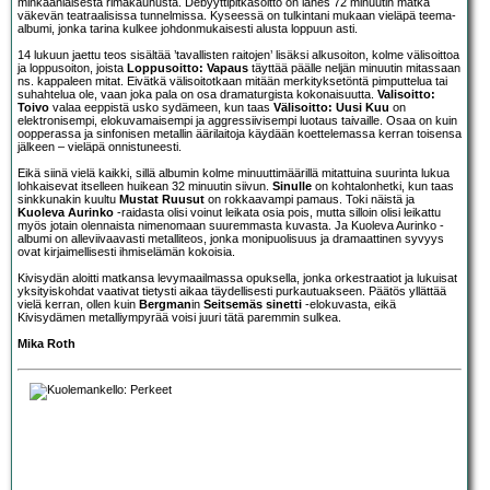
minkäänlaisesta rimakauhusta. Debyyttipitkäsoitto on lähes 72 minuutin matka
väkevän teatraalisissa tunnelmissa. Kyseessä on tulkintani mukaan vieläpä teema-
albumi, jonka tarina kulkee johdonmukaisesti alusta loppuun asti.
14 lukuun jaettu teos sisältää ’tavallisten raitojen’ lisäksi alkusoiton, kolme välisoittoa
ja loppusoiton, joista
Loppusoitto: Vapaus
täyttää päälle neljän minuutin mitassaan
ns. kappaleen mitat. Eivätkä välisoitotkaan mitään merkityksetöntä pimputtelua tai
suhahtelua ole, vaan joka pala on osa dramaturgista kokonaisuutta.
Valisoitto:
Toivo
valaa eeppistä usko sydämeen, kun taas
Välisoitto: Uusi Kuu
on
elektronisempi, elokuvamaisempi ja aggressiivisempi luotaus taivaille. Osaa on kuin
oopperassa ja sinfonisen metallin äärilaitoja käydään koettelemassa kerran toisensa
jälkeen – vieläpä onnistuneesti.
Eikä siinä vielä kaikki, sillä albumin kolme minuuttimäärillä mitattuina suurinta lukua
lohkaisevat itselleen huikean 32 minuutin siivun.
Sinulle
on kohtalonhetki, kun taas
sinkkunakin kuultu
Mustat Ruusut
on rokkaavampi pamaus. Toki näistä ja
Kuoleva Aurinko
-raidasta olisi voinut leikata osia pois, mutta silloin olisi leikattu
myös jotain olennaista nimenomaan suuremmasta kuvasta. Ja Kuoleva Aurinko -
albumi on alleviivaavasti metalliteos, jonka monipuolisuus ja dramaattinen syvyys
ovat kirjaimellisesti ihmiselämän kokoisia.
Kivisydän aloitti matkansa levymaailmassa opuksella, jonka orkestraatiot ja lukuisat
yksityiskohdat vaativat tietysti aikaa täydellisesti purkautuakseen. Päätös yllättää
vielä kerran, ollen kuin
Bergman
in
Seitsemäs sinetti
-elokuvasta, eikä
Kivisydämen metalliympyrää voisi juuri tätä paremmin sulkea.
Mika Roth