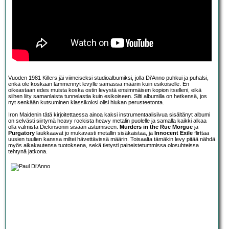
Vuoden 1981 Killers jäi viimeiseksi studioalbumiksi, jolla Di’Anno puhkui ja puhalsi,
enkä ole koskaan lämmennyt levylle samassa määrin kuin esikoiselle. En
oikeastaan edes muista koska ostin levystä ensimmäisen kopion itselleni, eikä
siihen liity samanlaista tunnelastia kuin esikoiseen. Silti albumilla on hetkensä, jos
nyt senkään kutsuminen klassikoksi olisi hiukan perusteetonta.
Iron Maidenin tätä kirjoitettaessa ainoa kaksi instrumentaalisiivua sisältänyt albumi
on selvästi siirtymä heavy rockista heavy metalin puolelle ja samalla kaikki alkaa
olla valmista Dickinsonin sisään astumiseen.
Murders in the Rue Morgue
ja
Purgatory
laukkaavat jo mukavasti metallin sisäkaistaa, ja
Innocent Exile
flirttaa
uusien tuulien kanssa miltei hävettävissä määrin. Toisaalta tämäkin levy pitää nähdä
myös aikakautensa tuotoksena, sekä tietysti paineistetummissa olosuhteissa
tehtynä jatkona.