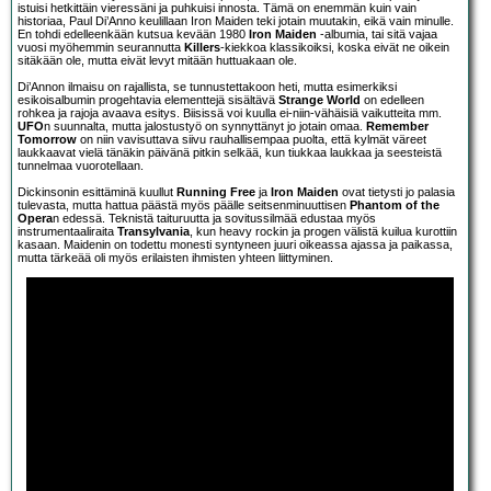
istuisi hetkittäin vieressäni ja puhkuisi innosta. Tämä on enemmän kuin vain
historiaa, Paul Di’Anno keulillaan Iron Maiden teki jotain muutakin, eikä vain minulle.
En tohdi edelleenkään kutsua kevään 1980
Iron Maiden
-albumia, tai sitä vajaa
vuosi myöhemmin seurannutta
Killers
-kiekkoa klassikoiksi, koska eivät ne oikein
sitäkään ole, mutta eivät levyt mitään huttuakaan ole.
Di’Annon ilmaisu on rajallista, se tunnustettakoon heti, mutta esimerkiksi
esikoisalbumin progehtavia elementtejä sisältävä
Strange World
on edelleen
rohkea ja rajoja avaava esitys. Biisissä voi kuulla ei-niin-vähäisiä vaikutteita mm.
UFO
n suunnalta, mutta jalostustyö on synnyttänyt jo jotain omaa.
Remember
Tomorrow
on niin vavisuttava siivu rauhallisempaa puolta, että kylmät väreet
laukkaavat vielä tänäkin päivänä pitkin selkää, kun tiukkaa laukkaa ja seesteistä
tunnelmaa vuorotellaan.
Dickinsonin esittäminä kuullut
Running Free
ja
Iron Maiden
ovat tietysti jo palasia
tulevasta, mutta hattua päästä myös päälle seitsenminuuttisen
Phantom of the
Opera
n edessä. Teknistä taituruutta ja sovitussilmää edustaa myös
instrumentaaliraita
Transylvania
, kun heavy rockin ja progen välistä kuilua kurottiin
kasaan. Maidenin on todettu monesti syntyneen juuri oikeassa ajassa ja paikassa,
mutta tärkeää oli myös erilaisten ihmisten yhteen liittyminen.