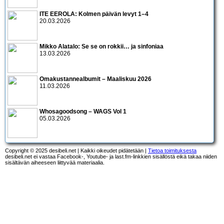
ITE EEROLA: Kolmen päivän levyt 1–4
20.03.2026
Mikko Alatalo: Se se on rokkii… ja sinfoniaa
13.03.2026
Omakustannealbumit – Maaliskuu 2026
11.03.2026
Whosagoodsong – WAGS Vol 1
05.03.2026
Copyright © 2025 desibeli.net | Kaikki oikeudet pidätetään |
Tietoa toimituksesta
desibeli.net ei vastaa Facebook-, Youtube- ja last.fm-linkkien sisällöstä eikä takaa niiden
sisältävän aiheeseen liittyvää materiaalia.