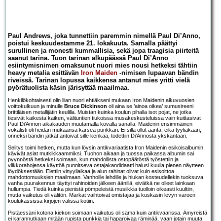
Paul Andrews, joka tunnettiin paremmin nimellä Paul Di’Anno,
poistui keskuudestamme 21. lokakuuta. Samalla päättyi
surullinen ja monesti kummallisia, sekä jopa traagisia piirteitä
saanut tarina. Tuon tarinan alkupäässä Paul Di’Anno
esiintymisnimen omaksunut nuori mies nousi hetkeksi tähtiin
heavy metalia esittävän
Iron Maiden
-nimisen lupaavan bändin
riveissä. Tarinan lopussa kaikkensa antanut mies yritti vielä
pyörätuolista käsin järisyttää maailmaa.
Henkilökohtaisesti olin liian nuori ehtiäkseni mukaan Iron Maidenin alkuvuosien
voittokulkuun ja minulle
Bruce Dickinson
oli aina se ’ainoa oikea’ sumusireeni
brittiläisen metallijätin keulilla. Muistan kuinka koulun pihalla isot pojat, ne jotka
tiesivät kaikesta kaiken, välituntien tiukoissa musakeskusteluissa vain kuittasivat
Paul Di’Annon aikakauden muutamalla kovalla sanalla. Maidenin ensimmäinen
vokalisti oli heidän mukaansa karsea punkkari. Ei sillä ollut ääntä, eikä tyyliäkään,
onneksi bändin jätkät antoivat sille kenkää, todettiin Di’Annosta ykskantaan.
Selitys toimi hetken, mutta kun löysin antikvariaatista Iron Maidenin esikoisalbumin,
kävivät asiat mutkikkaammiksi. Tuohon aikaan ja tuossa paikassa albumin sai
pyynnöstä hetkeksi soimaan, kun mahdollista ostopäätöstä työstettiin ja
viikkorahojensa käyttöä punnitseva ostajakandidaatti halusi kuulla pienen näytteen
löydöksestään. Elettiin vinyyliaikaa ja alun rahinat olivat kuin esisoittoa
mahdottomuuksien maailmaan. Vanhoille lehdille ja hiukan kosteudellekin tuoksuva
vanha puurakennus täyttyi rahinoiden jälkeen äänillä, eivätkä ne olleet lainkaan
hullumpia. Tiedä kuinka pienistä pömpeleistä musiikkia tuolloin oikeasti kuultiin,
mutta vaikutus oli välitön. Markat vaihtoivat omistajaa ja kuskasin levyn varoen
koulukassissa kirjojen välissä kotiin.
Pistäessäni kotona kiekon soimaan vaikutus oli sama kuin antikvaarissa. Ämyreistä
ei karannutkaan mitään rupista punkkia tai haparoivaa räminää, vaan jotain muuta,