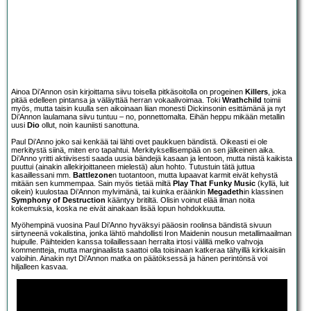
Ainoa Di’Annon osin kirjoittama siivu toisella pitkäsoitolla on progeinen
Killers
, joka
pitää edelleen pintansa ja väläyttää herran vokaalivoimaa. Toki
Wrathchild
toimii
myös, mutta taisin kuulla sen aikoinaan liian monesti Dickinsonin esittämänä ja nyt
Di’Annon laulamana siivu tuntuu – no, ponnettomalta. Eihän heppu mikään metallin
uusi
Dio
ollut, noin kauniisti sanottuna.
Paul Di’Anno joko sai kenkää tai lähti ovet paukkuen bändistä. Oikeasti ei ole
merkitystä siinä, miten ero tapahtui. Merkityksellisempää on sen jälkeinen aika.
Di’Anno yritti aktiivisesti saada uusia bändejä kasaan ja lentoon, mutta niistä kaikista
puuttui (ainakin allekirjoittaneen mielestä) alun hohto. Tutustuin tätä juttua
kasaillessani mm.
Battlezone
n tuotantoon, mutta lupaavat karmit eivät kehystä
mitään sen kummempaa. Sain myös tietää miltä
Play That Funky Music
(kyllä, luit
oikein) kuulostaa Di’Annon mylvimänä, tai kuinka eräänkin
Megadeth
in klassinen
Symphony of Destruction
kääntyy britiltä. Olisin voinut elää ilman noita
kokemuksia, koska ne eivät ainakaan lisää lopun hohdokkuutta.
Myöhempinä vuosina Paul Di’Anno hyväksyi pääosin roolinsa bändistä sivuun
siirtyneenä vokalistina, jonka lähtö mahdollisti Iron Maidenin nousun metallimaailman
huipulle. Päihteiden kanssa toilaillessaan herralta irtosi välillä melko vahvoja
kommentteja, mutta marginaalista saattoi olla toisinaan katkeraa tähyillä kirkkaisiin
valoihin. Ainakin nyt Di’Annon matka on päätöksessä ja hänen perintönsä voi
hiljalleen kasvaa.