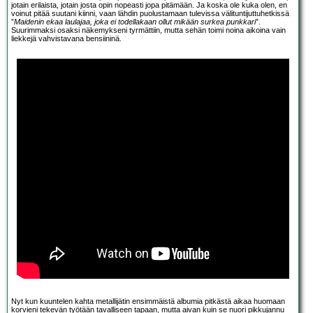
jotain erilaista, jotain josta opin nopeasti jopa pitämään. Ja koska ole kuka olen, en
voinut pitää suutani kiinni, vaan lähdin puolustamaan tulevissa välituntijuttuhetkissä
”
Maidenin ekaa laulajaa, joka ei todellakaan ollut mikään surkea punkkari
”.
Suurimmaksi osaksi näkemykseni tyrmättiin, mutta sehän toimi noina aikoina vain
liekkejä vahvistavana bensiininä.
Nyt kun kuuntelen kahta metallijätin ensimmäistä albumia pitkästä aikaa huomaan
korvieni tekevän työtään tavalliseen tapaan, mutta aivan kuin se nuori pikkujannu