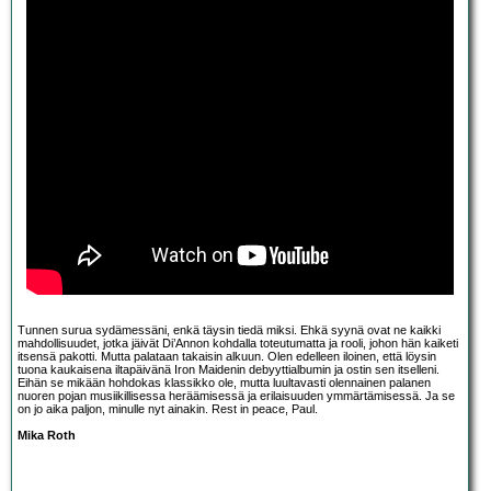
Tunnen surua sydämessäni, enkä täysin tiedä miksi. Ehkä syynä ovat ne kaikki
mahdollisuudet, jotka jäivät Di’Annon kohdalla toteutumatta ja rooli, johon hän kaiketi
itsensä pakotti. Mutta palataan takaisin alkuun. Olen edelleen iloinen, että löysin
tuona kaukaisena iltapäivänä Iron Maidenin debyyttialbumin ja ostin sen itselleni.
Eihän se mikään hohdokas klassikko ole, mutta luultavasti olennainen palanen
nuoren pojan musiikillisessa heräämisessä ja erilaisuuden ymmärtämisessä. Ja se
on jo aika paljon, minulle nyt ainakin. Rest in peace, Paul.
Mika Roth