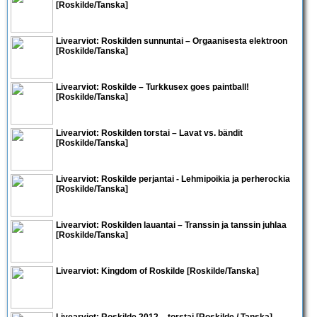
[Roskilde/Tanska]
Livearviot:
Roskilden sunnuntai – Orgaanisesta elektroon
[Roskilde/Tanska]
Livearviot: Roskilde – Turkkusex goes paintball!
[Roskilde/Tanska]
Livearviot: Roskilden torstai – Lavat vs. bändit
[Roskilde/Tanska]
Livearviot: Roskilde perjantai - Lehmipoikia ja perherockia
[Roskilde/Tanska]
Livearviot: Roskilden lauantai – Transsin ja tanssin juhlaa
[Roskilde/Tanska]
Livearviot: Kingdom of Roskilde [Roskilde/Tanska]
Livearviot:
Roskilde 2012 – torstai
[Roskilde / Tanska]