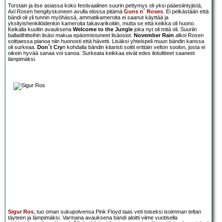
Torstain ja itse asiassa koko festivaalinen suurin pettymys oli yksi pääesiintyjistä,
Axl Rosen hengityskoneen avulla elossa pitämä
Guns n´ Roses
. Ei pelkästään että
bändi oli yli tunnin myöhässä, ammatikameroita ei saanut käyttää ja
yksityishenkilöidenkin kameroita takavarikoitiin, mutta se että keikka oli huono.
Keikalla kuultin avauksena
Welcome to the Jungle
joka nyt oli mitä oli. Suuriin
balladihitteihin lisäsi makua epäonnistuneet lisäosiot.
November Rain
alkoi Rosen
soittaessa pianoa niin huonosti että hävetti. Lisäksi yhteispeli muun bändin kanssa
oli surkeaa.
Don´t Cry
n kohdalla bändin kitaristi soitti erittäin velton soolon, josta ei
oikein hyvää sanaa voi sanoa. Surkeata keikkaa eivät edes ilotulitteet saaneet
lämpimäksi.
Sigur Ros
, tuo oman sukupolvensa Pink Floyd taas veti toiseksi isoimman teltan
täyteen ja lämpimäksi. Varmana avauksena bändi aloitti viime vuotisella