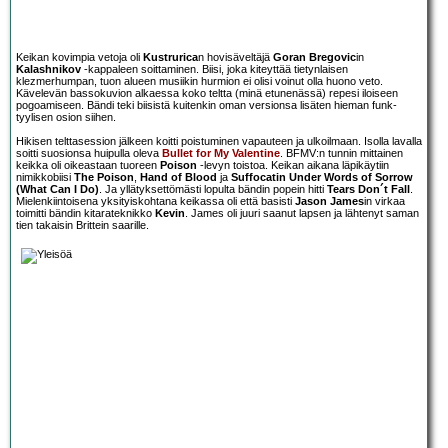
Keikan kovimpia vetoja oli
Kustrurica
n hovisäveltäjä
Goran Bregovic
in
Kalashnikov
-kappaleen soittaminen. Biisi, joka kiteyttää tietynlaisen
klezmerhumpan, tuon alueen musiikin hurmion ei olisi voinut olla huono veto.
Kävelevän bassokuvion alkaessa koko teltta (minä etunenässä) repesi iloiseen
pogoamiseen. Bändi teki biisistä kuitenkin oman versionsa lisäten hieman funk-
tyylisen osion siihen.
Hikisen telttasession jälkeen koitti poistuminen vapauteen ja ulkoilmaan. Isolla lavalla
soitti suosionsa huipulla oleva
Bullet for My Valentine
. BFMV:n tunnin mittainen
keikka oli oikeastaan tuoreen
Poison
-levyn toistoa. Keikan aikana läpikäytiin
nimikkobiisi
The Poison
,
Hand of Blood
ja
Suffocatin Under Words of Sorrow
(What Can I Do)
. Ja yllätyksettömästi lopulta bändin popein hitti
Tears Don´t Fall
.
Mielenkiintoisena yksityiskohtana keikassa oli että basisti
Jason James
in virkaa
toimitti bändin kitarateknikko
Kevin
. James oli juuri saanut lapsen ja lähtenyt saman
tien takaisin Brittein saarille.