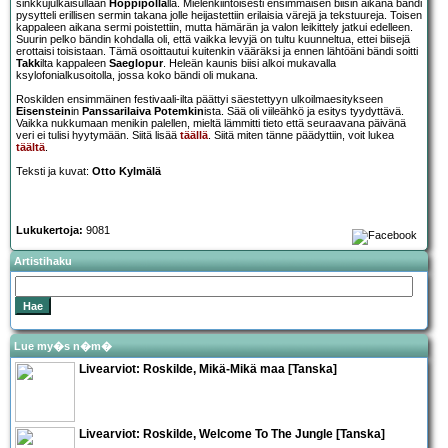
sinkkujulkaisullaan
Hoppipòlla
lla. Mielenkiintoisesti ensimmäisen biisin aikana bändi
pysytteli erillisen sermin takana jolle heijastettiin erilaisia värejä ja tekstuureja. Toisen
kappaleen aikana sermi poistettiin, mutta hämärän ja valon leikittely jatkui edelleen.
Suurin pelko bändin kohdalla oli, että vaikka levyjä on tultu kuunneltua, ettei biisejä
erottaisi toisistaan. Tämä osoittautui kuitenkin vääräksi ja ennen lähtöäni bändi soitti
Takk
ilta kappaleen
Saeglopur
. Heleän kaunis biisi alkoi mukavalla
ksylofonialkusoitolla, jossa koko bändi oli mukana.
Roskilden ensimmäinen festivaali-ilta päättyi säestettyyn ulkoilmaesitykseen
Eisenstein
in
Panssarilaiva Potemkin
ista. Sää oli viileähkö ja esitys tyydyttävä.
Vaikka nukkumaan menikin palellen, mieltä lämmitti tieto että seuraavana päivänä
veri ei tulisi hyytymään. Siitä lisää
täällä
. Siitä miten tänne päädyttiin, voit lukea
täältä
.
Teksti ja kuvat:
Otto Kylmälä
Lukukertoja:
9081
Artistihaku
Lue my�s n�m�
Livearviot:
Roskilde
, Mikä-Mikä maa [Tanska]
Livearviot:
Roskilde
, Welcome To The Jungle [Tanska]