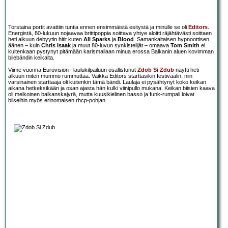
Torstaina portit avattiin tuntia ennen ensimmäistä esitystä ja minulle se oli
Editors
.
Energistä, 80-lukuun nojaavaa brittipoppia soittava yhtye aloitti räjähtävästi soittaen
heti alkuun debyytin hitit kuten
All Sparks
ja
Blood
. Samankaltaisen hypnoottisen
äänen – kuin
Chris Isaak
ja muut 80-luvun synkistelijät – omaava
Tom Smith
ei
kuitenkaan pystynyt pitämään karismallaan minua erossa Balkanin aluen kovimman
bilebändin keikalta.
Viime vuonna Eurovision –laulukilpailuun osallistunut
Zdob Si Zdub
näytti heti
alkuun miten mummo rummuttaa. Vaikka Editors starttasikin festivaalin, niin
varsinainen starttaaja oli kuitenkin tämä bändi. Laulaja ei pysähtynyt koko keikan
aikana hetkeksikään ja osan ajasta hän kulki viinipullo mukana. Keikan biisien kaava
oli melkoinen balkanskajyrä, mutta kuusikielinen basso ja funk-rumpali loivat
biiseihin myös erinomaisen rhcp-pohjan.