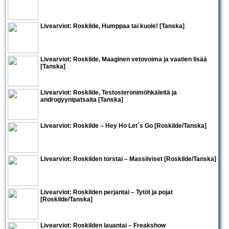
Livearviot:
Roskilde
, Humppaa tai kuole! [Tanska]
Livearviot:
Roskilde
, Maaginen vetovoima ja vaatien lisää
[Tanska]
Livearviot:
Roskilde
, Testosteronimöhkäleitä ja
androgyynipatsaita [Tanska]
Livearviot:
Roskilde – Hey Ho Let´s Go
[Roskilde/Tanska]
Livearviot:
Roskilden torstai – Massiiviset
[Roskilde/Tanska]
Livearviot:
Roskilden perjantai – Tytöt ja pojat
[Roskilde/Tanska]
Livearviot:
Roskilden lauantai – Freakshow