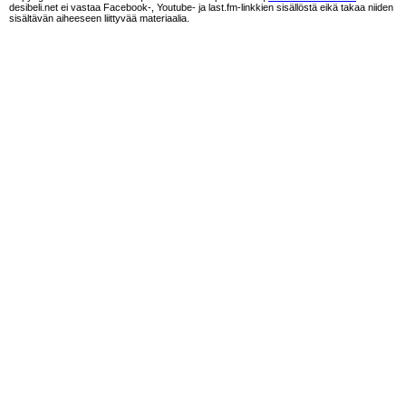
desibeli.net ei vastaa Facebook-, Youtube- ja last.fm-linkkien sisällöstä eikä takaa niiden
sisältävän aiheeseen liittyvää materiaalia.