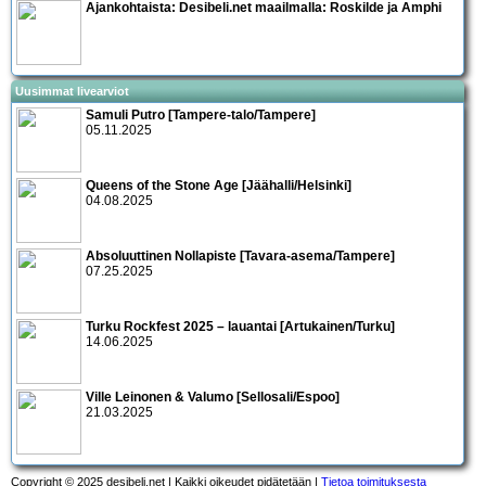
Ajankohtaista:
Desibeli.net maailmalla: Roskilde ja Amphi
Uusimmat livearviot
Samuli Putro [Tampere-talo/Tampere]
05.11.2025
Queens of the Stone Age [Jäähalli/Helsinki]
04.08.2025
Absoluuttinen Nollapiste [Tavara-asema/Tampere]
07.25.2025
Turku Rockfest 2025 – lauantai [Artukainen/Turku]
14.06.2025
Ville Leinonen & Valumo [Sellosali/Espoo]
21.03.2025
Copyright © 2025 desibeli.net | Kaikki oikeudet pidätetään |
Tietoa toimituksesta