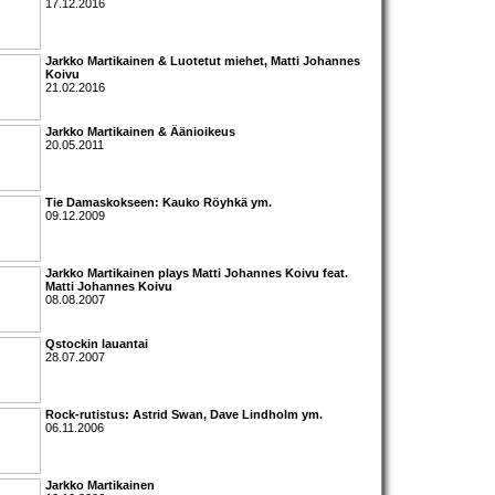
17.12.2016
Jarkko Martikainen & Luotetut miehet, Matti Johannes
Koivu
21.02.2016
Jarkko Martikainen & Äänioikeus
20.05.2011
Tie Damaskokseen:
Kauko Röyhkä
ym.
09.12.2009
Jarkko Martikainen
plays
Matti Johannes Koivu
feat.
Matti Johannes Koivu
08.08.2007
Qstockin lauantai
28.07.2007
Rock-rutistus:
Astrid Swan
,
Dave Lindholm
ym.
06.11.2006
Jarkko Martikainen