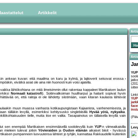
aastattelut
Artikkelit
Arti
Artis
Ja
YUP
sool
kin ankean kuvan: että maailma on karu ja kylmä, ja lajitoverit seisovat erossa
jat
pöäkin, eivätkä asiat ole aina niin huonosti kuin voisi ajatella.
(201
sitte
ikka lähtökohtana on mitä ilmeisimmin ollut rakentaa kappaleet Martikaisen laulun
merkiksi
Normaali katastrofi
). Soitinvalikoiman huuliharput ja haitarit sopivat hyvin
Linki
ehättävää on, että raitoja ei ole lähdetty siistimään, vaan kitaran kaulasta lähtevät
YUP 
jark
face
 laulaakin muun muassa vanhasta kotikaupungistaan Kajaanista, vanhenemisesta, ja
inst
an tälläkin levyllä, esimerkiksi kehitysusko singlebiisillä
Hyvää yötä, nykyaika
.
kilökohtaisuuden tielle, mutta itse en valita. Tasapainotus on tällaisella levyllä vain
(Päi
ollut sen enempää Martikaisen ensimmäisellä soololevyllä kuin
YUP
:n viimeaikaisilla
Levy
aan mieleen tulevat jotkin
Yövieraiden
ja
Oudon elämän
aikaiset biisit - hyvässä
Martikaisen pumpanneen luovuutensa lähteet jo tyhjiin, kannattaa Rakkaudelle kuitenkin