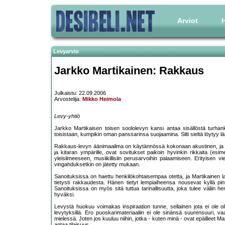
Arviot
H
Levyarvio
Jarkko Martikainen: Rakkaus
Julkaistu: 22.09.2006
Arvostelija:
Mikko Heimola
Levy-yhtiö
Jarkko Martikaisen toisen soololevyn kansi antaa sisällöstä turhan
toisistaan, kumpikin oman panssarinsa suojaamina. Silti sieltä löytyy läm
Rakkaus-levyn äänimaailma on käytännössä kokonaan akustinen, ja va
ja kitaran ympärille, ovat sovitukset paikoin hyvinkin rikkaita (esi
yleisilmeeseen, musiikillisiin perusarvoihin palaamiseen. Erityisen vi
vingahduksetkin on jätetty mukaan.
Sanoituksissa on haettu henkilökohtaisempaa otetta, ja Martikainen
tietysti rakkaudesta. Hänen tietyt lempiaiheensa nousevat kyllä pinta
Sanoituksissa on myös sitä tuttua tarinallisuutta, joka tulee väliin hen
hyväksi.
Levystä huokuu voimakas inspiraation tunne, sellainen jota ei ole 
levytyksillä. Ero puoskarimateriaaliin ei ole sinänsä suurensuuri, v
mielessä. Joten jos kuuluu niihin, jotka - kuten minä - ovat epäilleet 
antaa tilaisuus.