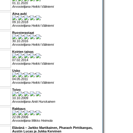
01.11.2020
Arvostelijana Heikki Väliniemi
Aina auki
09.10.2018
Arvostelijana Heikki Väliniemi
Ruosterastaat
30.10.2016
Arvostelijana Heikki Väliniemi
Koirien taivas
07.02.2014
Arvostelijana Heikki Väliniemi
Usko
04.05.2011
Arvostelijana Heikki Väliniemi
Toivo
10.10.2009
Arvostelijana Antti Hurskainen
Rakkaus
22.09.2006
Arvostelijana Mikko Heimola
Elävänä – Jarkko Martikainen, Pharaoh Pirttikangas,
Austin Lucas ja Jukka Kervinen