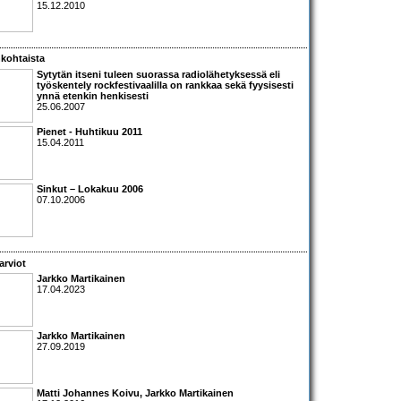
15.12.2010
kohtaista
Sytytän itseni tuleen suorassa radiolähetyksessä eli
työskentely rockfestivaalilla on rankkaa sekä fyysisesti
ynnä etenkin henkisesti
25.06.2007
Pienet - Huhtikuu 2011
15.04.2011
Sinkut – Lokakuu 2006
07.10.2006
arviot
Jarkko Martikainen
17.04.2023
Jarkko Martikainen
27.09.2019
Matti Johannes Koivu, Jarkko Martikainen