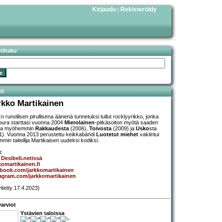
Kirjaudu
Rekisteröidy
|
stihaku
ti
rkko Martikainen
:n runollisen pirullisena äänenä tunnetuksi tullut rocklyyrikko, jonka
oura starttasi vuonna 2004
Mierolainen
-pitkäsoiton myötä saaden
koa myöhemmin
Rakkaudesta
(2006),
Toivosta
(2009) ja
Usko
sta
1). Vuonna 2013 perustettu keikkabändi
Luotetut miehet
vakiintui
mmin taiteilija Martikaisen uudeksi kodiksi.
t:
Desibeli.netissä
komartikainen.fi
book.com/jarkkomartikainen
agram.com/jarkkomartikainen
vitetty 17.4.2023)
arviot
Ystävien taloissa