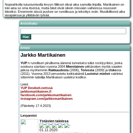
Nopeahkolla tutustumisella levyyn fiilikset olivat aika samoilla linjoilla. Martikainen on
toki aina se oma itsensä, mutta biisit eivät oikein missään vaiheessa nousseet
biiseiksi. Ennemmin tässä puskee se runollisuus ja tekstitys esiin. Musiikillisesti aika
tasapaksua ja yllättävän tylsää.
Artistihaku
Artisti
Jarkko Martikainen
YUP
:n runollisen pirullisena äänenä tunnetuksi tullut rocklyyrikko, jonka
sooloura starttasi vuonna 2004
Mierolainen
-pitkäsoiton myötä saaden
jatkoa myöhemmin
Rakkaudesta
(2006),
Toivosta
(2009) ja
Usko
sta
(2011). Vuonna 2013 perustettu keikkabändi
Luotetut miehet
vakiintui
sittemmin taiteilija Martikaisen uudeksi kodiksi.
Linkit:
YUP Desibeli.netissä
jarkkomartikainen.fi
facebook.com/jarkkomartikainen
instagram.com/jarkkomartikainen
(Päivitetty 17.4.2023)
Levyarviot
Ystävien taloissa
01.11.2020