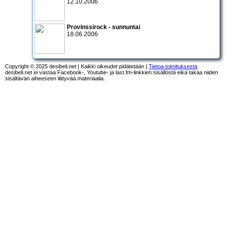
12.10.2006
Provinssirock - sunnuntai
18.06.2006
Copyright © 2025 desibeli.net | Kaikki oikeudet pidätetään |
Tietoa toimituksesta
desibeli.net ei vastaa Facebook-, Youtube- ja last.fm-linkkien sisällöstä eikä takaa niiden
sisältävän aiheeseen liittyvää materiaalia.