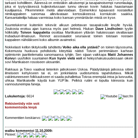
tarkasti kohdilleen. Äänessä on entistäkin aikuisempi ja tasapainoisempi runonlaulaja,
joka ei tyytyväisessä kuljeskelussaan tunnu olevan kovin halukas haastamaan
kuulijaansa. Pikemminkin meitä aliarvioidaan. Esimerkiksi lupaavasti nostatellun
nimikappaleen sanomaa alleviivataan kertosäkeessä korniuksiin saakka.
Kansantaiteilija haluaa varmistaa koko kansan ymmärtävän mistä on kyse.
Kuuntelukerrat kuitenkin tekevät alkuun pelottavan tasapaksulle levylle hyvää.
Joukosta erottuu ajan kanssa myös pari helmeä. Hiukan
Dave Lindholm
in tyyliin
hölkkäilty
Toivon kappaleita
osoittaa Martikaisen yltävän halutessaan oivaltavaan
trubaduuri-ilmaisuun. Rennot assosiaatiot seuraavat toinen toistaan nostaen
kappaleen nähdäkseni koko albumin avaimeksi.
Nokkelasti kellon tikityksellä tahditettu
Voiko aika olla ystävä?
on toinen täysosuma.
Kokemusta huokuva pohdiskelu kiteyttää nätisti Toivon perimmäisen karhean
optimismin jaarittelematta sanomaansa tyhjiin. Sen sijaan vaikkapa
Matti Johannes
Koivu
n uusfolkin suuntainen
Kun hyvin vielä voit
ei heleyshakuisuudessaan oikein
sovi Martikaisen rosoiseen ulosantiin.
Rakkaus ja Toivo vaativat tietenkin jatkokseen Uskoa. Päädytäänpä jatkossa sitten
ilmeiseen kehykseen tai ei, on jonkinlaista uudistumista tapahduttava. Mikäli
vakiintuneeseen folkkaukseen ei saada puhallettua Toivoa enempää intoa ja luovuutta,
uhkaa Martikaiselle käydä kuin YUP:lle. Pelkkä rutiini ei lopulta kiinnosta kuin
vannoutuneimpia faneja.
Lukukertoja:
6614
Rekisteröidy niin voit
kommentoida levyä
Kommenttien keskiarvo:
walbu kommentoi 11.10.2009:
Pisteet: