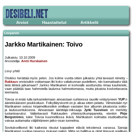
Arviot
Haastattelut
Artikkelit
Levyarvio
Jarkko Martikainen: Toivo
Julkaistu: 10.10.2009
Arvostelija:
Antti Hurskainen
Levy-yhtiö
Otsikko herättää myös pelon. Jos kolme vuotta sitten julkaistu yhtä laveasti nimetty
Rakkaus
onnistuikin voittamaan liki koko valtakunnan puolelleen, niin kannattaako tätä
tietä lähteä jatkamaan? Jarkko Martikainen ei korkealle asettunutta rimaa kauhistele,
vaan päättää taas hahmotella laulunsa hahmottomasta, mutta jokaista koskettavasta
teemasta.
Toivoa ei enää tulla tarkastelemaan ainoastaan suhteessa tauolle vetäytyneen
YUP
:n
äänekkääseen poukkoiluun. Folkyllätyskortti on jo aikaa sitten pelattu. Viimeistään nyt
Martikainen seisoo kirjaimellisestikin omillaan vastaten itse albumin jokaisesta soitto-
ja laulusuorituksesta. Ainoastaan äänittäjä-miksaaja
Jyrki Tuovinen
on merkitty
tuotantoavuksi. Valitettavasti Rakkauden yhteistyökumppaneita, etenkin
Pirjo
Bergström
iä, tulee Toivoa kuunnellessa ikävä. Martikaisen kolmatta studioalbumia
vaivaa auttamatta väljähtäneen jatko-osan tunnelma.
Sovituksellisesti liki kaikesta riisutut kappaleet elävät tekstiensä varassa. Sanoja
Martikainen suoltaa tapansa mukaan paljon. Mitta on hallittua ja riimit tippuvat orjallisen