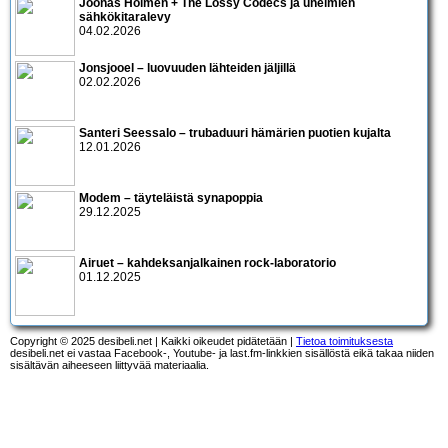
Joonas Holmén + The Lossy Codecs ja unelmien
sähkökitaralevy
04.02.2026
Jonsjooel – luovuuden lähteiden jäljillä
02.02.2026
Santeri Seessalo – trubaduuri hämärien puotien kujalta
12.01.2026
Modem – täyteläistä synapoppia
29.12.2025
Airuet – kahdeksanjalkainen rock-laboratorio
01.12.2025
Copyright © 2025 desibeli.net | Kaikki oikeudet pidätetään |
Tietoa toimituksesta
desibeli.net ei vastaa Facebook-, Youtube- ja last.fm-linkkien sisällöstä eikä takaa niiden
sisältävän aiheeseen liittyvää materiaalia.