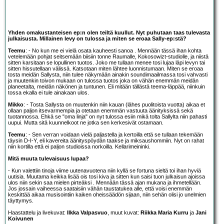
Yhden omakustanteisen ep:n olen teiltä kuullut. Nyt puhutaan taas tulevasta
julkaisusta. Millainen levy on tulossa ja miten se eroaa Sally-ep:stä?
Teemu
: - No kun me ei vielä osata kauheesti sanoa . Mennään tässä ihan kohta
vetelemään pohjat seitsemään biisiin tonne Raumalle, Kokosowizt-studiolle, ja niistä
sitten karsitaan se lopullinen tuotos. Joko me tullaan menee tosi lujaa läpi levyn tai
sitten hissutellaan välissä. Katsotaan miten lähtee luonnistumaan. Miten se eroaa
tosta meidän Sallysta, niin tulee näkymään ainakin soundimaailmassa tosi vahvasti
ja muutenkin toivon mukaan on tulossa tuotos joka on vähän enemmän meidän
planeetalta, meidän näkönen ja tuntunen. Eli mitään tällästä teema-läppää, niinkuin
tossa ekalla ei tule ainakaan ulos.
Mikko
: - Tosta Sallysta on muutenkin niin kauan (lähes puolitoista vuotta) aikaa et
ollaan paljon itsevarmempia ja otetaan enemmän vastuuta äänityksissä sekä
tuotannossa. Ehkä se "oma linja" on nyt tulossa esiin mikä tolta Sallylta niin pahasti
uupui. Mutta sitä kuunnelkoot ne jotka sen kerkesivät ostamaan.
Teemu
: - Sen verran voidaan vielä paljastella ja kertoilla että se tullaan tekemään
täysin D-I-Y, eli kavereita äänityspöydän taakse ja miksaushommiin. Nyt on rahat
niin kortilla että ei paljon studioissa norkoilla. Kellarimeininki.
Mitä muuta tulevaisuus lupaa?
- Kun valettiin tinoja viime uutenavuotena niin kyllä se fortuna sieltä toi ihan hyviä
uutisia. Muutama keikka lisää ois tosi kiva ja sitten kun saisi tuon julkaisun ajoissa
ulos niin sekin saa mielen pirteäksi . Mennään tässä ajan mukana ja ihmetellään.
Jos jossain vaiheessa saataisiin vähän taustatukea alle, että voisi enemmän
keskittää aikaa musisointiin kaiken oheissäädön sijaan, niin sehän olisi jo unelmien
täyttymys.
Haastattelu ja livekuvat:
Ilkka Valpasvuo
, muut kuvat:
Riikka Maria Kurru
ja
Jani
Koivunen