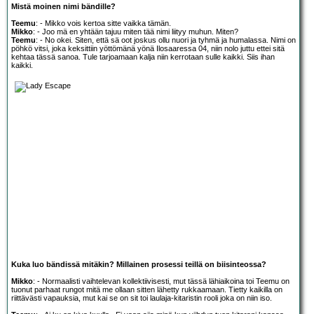
Mistä moinen nimi bändille?
Teemu
: - Mikko vois kertoa sitte vaikka tämän.
Mikko
: - Joo mä en yhtään tajuu miten tää nimi liityy muhun. Miten?
Teemu
: - No okei. Siten, että sä oot joskus ollu nuori ja tyhmä ja humalassa. Nimi on
pöhkö vitsi, joka keksittiin yöttömänä yönä Ilosaaressa 04, niin nolo juttu ettei sitä
kehtaa tässä sanoa. Tule tarjoamaan kalja niin kerrotaan sulle kaikki. Siis ihan
kaikki.
Kuka luo bändissä mitäkin? Millainen prosessi teillä on biisinteossa?
Mikko
: - Normaalisti vaihtelevan kollektiivisesti, mut tässä lähiaikoina toi Teemu on
tuonut parhaat rungot mitä me ollaan sitten lähetty rukkaamaan. Tietty kaikilla on
riittävästi vapauksia, mut kai se on sit toi laulaja-kitaristin rooli joka on niin iso.