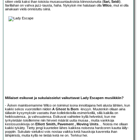
sitten vielä kaksi ihan toisista musasuuntauksista kiinnostunutta (
Ilari, Seidi
).
Ilarillahan on vahva jazz-tausta, haha. Nykyisin me halutaan olla
Wilco
, mut ei olla
ainakaan vielä onnistuttu siinä.
Millaiset esikuvat ja sukulaissielut vaikuttavat Lady Escapen musiikkiin?
- Äsken mainitsemamme Wilco on toiminut isona innoittajana heti alusta lähtien, kun
kaikki sekos vuorotellen niiden
A Ghost Is Born
-levyyn. Muutenkin ollaan aina
tällasiin kysymyksiin vastattu ihan kollektiivisilla esimerkeillä, sillä kaikilla on
heikkoutensa.. ja vahvuutensa. Esikuvat vaihtelee kyllä helvetisti, kun me
tyrkytetään toisillemme niin hirveet määrät uutta musaa , mutta vankkoja
kestosuosikkeja on
Elliott Smith, Pavement , Moving Units
… Noista me ollaan
kaikki tykätty. Tietty jengi kuuntelee lähes kaikkea noisesta hardcoren kautta lälly-
poppiin. Sukulais-sieluiksi vois nostaa vaikka ketä hauskoja kavereita ihan
lähipiiristä, mutta kyllä ne tietää ketä ne on. Terkkui hei.