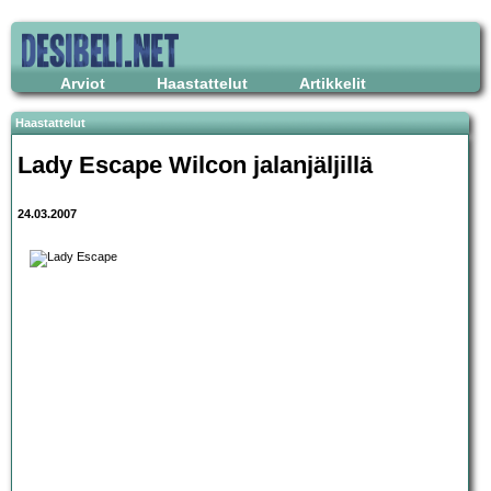
Arviot
Haastattelut
Artikkelit
Haastattelut
Lady Escape
Wilco
n jalanjäljillä
24.03.2007