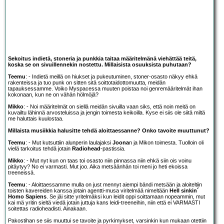
Sekoitus indietä, stoneria ja punkkia taitaa määritelmänä viehättää teitä,
koska se on sivuillennekin nostettu. Millaisista osuuksista puhutaan?
Teemu
: - Indietä meillä on hiukset ja pukeutuminen, stoner-osasto näkyy ehkä
rakenteissa ja tuo punk on sitten sitä soittotaidottomuutta, meidän
tapauksessamme. Voiko Myspacessa muuten poistaa noi genremääritelmät ihan
kokonaan, kun ne on vähän hölmöjä?
Mikko
: - Noi määritelmät on siellä meidän sivuilla vaan siks, että noin meitä on
kuvailtu lähinnä arvosteluissa ja jengin toimesta keikoilla. Kyse ei siis ole siitä miltä
me haluttais kuulostaa.
Millaista musiikkia halusitte tehdä aloittaessanne? Onko tavoite muuttunut?
Teemu
: - Mut kutsuttiin alunperin laulajaksi
Joona
n ja Mikon toimesta. Tuolloin oli
vielä tarkoitus tehdä jotain
Radiohead
-pastissia.
Mikko
: - Mut nyt kun on taas toi osasto niin pinnassa niin ehkä siin ois voinu
pitäytyy? No ei varmasti. Mut joo. Aika metsäänhän toi meni jo heti ekoissa
treeneissä.
Teemu
: - Aloittaessamme mulla on just mennyt aiempi bändi metsään ja aloiteltiin
toisten kavereiden kanssa jotain agentti-musa viritelmää nimeltään
Hell sinkin´
Homo Sapiens
. Se jäi sitte yritelmäksi kun leidit oppi soittamaan nopeammin, mut
kai mä yritin sieltä viedä jotain juttuja kans leidi-treeneihin, niin että ei VARMASTI
soitettas radioheadisti. Ainakaan.
Pakostihan se siis muuttui se tavoite ja pyrkimykset, varsinkin kun mukaan otettiin