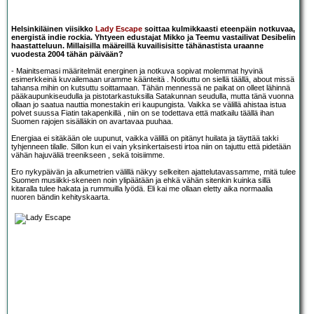
Helsinkiläinen viisikko
Lady Escape
soittaa kulmikkaasti eteenpäin notkuvaa,
energistä indie rockia. Yhtyeen edustajat Mikko ja Teemu vastailivat Desibelin
haastatteluun. Millaisilla määreillä kuvailisisitte tähänastista uraanne
vuodesta 2004 tähän päivään?
- Mainitsemasi määritelmät energinen ja notkuva sopivat molemmat hyvinä
esimerkkeinä kuvailemaan uramme käänteitä . Notkuttu on siellä täällä, about missä
tahansa mihin on kutsuttu soittamaan. Tähän mennessä ne paikat on olleet lähinnä
pääkaupunkiseudulla ja pistotarkastuksilla Satakunnan seudulla, mutta tänä vuonna
ollaan jo saatua nauttia monestakin eri kaupungista. Vaikka se välillä ahistaa istua
polvet suussa Fiatin takapenkillä , niin on se todettava että matkailu täällä ihan
Suomen rajojen sisälläkin on avartavaa puuhaa.
Energiaa ei sitäkään ole uupunut, vaikka välillä on pitänyt huilata ja täyttää takki
tyhjenneen tilalle. Sillon kun ei vain yksinkertaisesti irtoa niin on tajuttu että pidetään
vähän hajuväliä treenikseen , sekä toisiimme.
Ero nykypäivän ja alkumetrien välillä näkyy selkeiten ajattelutavassamme, mitä tulee
Suomen musiikki-skeneen noin ylipäätään ja ehkä vähän sitenkin kuinka sillä
kitaralla tulee hakata ja rummuilla lyödä. Eli kai me ollaan eletty aika normaalia
nuoren bändin kehityskaarta.