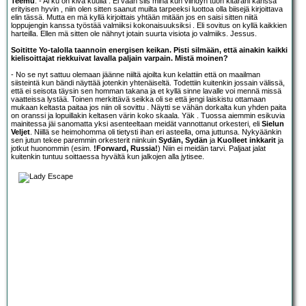
Teemu
: - Ai ku on kiva kuulla . Ei vaan siis minä kun viihdyn tuon kitarani kanssa
erityisen hyvin , niin olen sitten saanut muilta tarpeeksi luottoa olla biisejä kirjoittava
elin tässä. Mutta en mä kyllä kirjoittais yhtään mitään jos en saisi sitten niitä
loppujengin kanssa työstää valmiiksi kokonaisuuksiksi . Eli sovitus on kyllä kaikkien
harteilla. Ellen mä sitten ole nähnyt jotain suurta visiota jo valmiiks. Jessus.
Soititte Yo-talolla taannoin energisen keikan. Pisti silmään, että ainakin kaikki
kielisoittajat riekkuivat lavalla paljain varpain. Mistä moinen?
- No se nyt sattuu olemaan jäänne niiltä ajoilta kun kelattiin että on maailman
siisteintä kun bändi näyttää jotenkin yhtenäiseltä. Todettiin kuitenkin jossain välissä,
että ei seisota täysin sen homman takana ja et kyllä sinne lavalle voi mennä missä
vaatteissa lystää. Toinen merkittävä seikka oli se että jengi laiskistu ottamaan
mukaan keltasta paitaa jos niin oli sovittu . Näytti se vähän dorkalta kun yhden paita
on oranssi ja lopuillakin keltasen värin koko skaala. Yäk . Tuossa aiemmin esikuvia
mainitessa jäi sanomatta yksi asenteeltaan meidät vannottanut orkesteri, eli
Sielun
Veljet
. Niillä se heimohomma oli tietysti ihan eri asteella, oma juttunsa. Nykyäänkin
sen jutun tekee paremmin orkesterit niinkuin
Sydän, Sydän
ja
Kuolleet inkkarit
ja
jotkut huonommin (esim.
!Forward, Russia!
) Niin ei meidän tarvi. Paljaat jalat
kuitenkin tuntuu soittaessa hyvältä kun jalkojen alla jytisee.