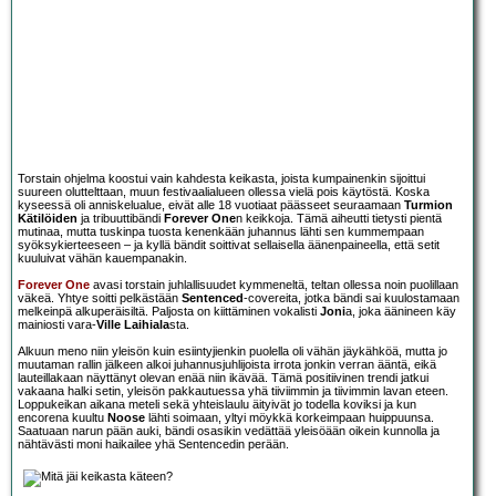
Torstain ohjelma koostui vain kahdesta keikasta, joista kumpainenkin sijoittui
suureen oluttelttaan, muun festivaalialueen ollessa vielä pois käytöstä. Koska
kyseessä oli anniskelualue, eivät alle 18 vuotiaat päässeet seuraamaan
Turmion
Kätilöiden
ja tribuuttibändi
Forever One
n keikkoja. Tämä aiheutti tietysti pientä
mutinaa, mutta tuskinpa tuosta kenenkään juhannus lähti sen kummempaan
syöksykierteeseen – ja kyllä bändit soittivat sellaisella äänenpaineella, että setit
kuuluivat vähän kauempanakin.
Forever One
avasi torstain juhlallisuudet kymmeneltä, teltan ollessa noin puolillaan
väkeä. Yhtye soitti pelkästään
Sentenced
-covereita, jotka bändi sai kuulostamaan
melkeinpä alkuperäisiltä. Paljosta on kiittäminen vokalisti
Joni
a, joka äänineen käy
mainiosti vara-
Ville Laihiala
sta.
Alkuun meno niin yleisön kuin esiintyjienkin puolella oli vähän jäykähköä, mutta jo
muutaman rallin jälkeen alkoi juhannusjuhlijoista irrota jonkin verran ääntä, eikä
lauteillakaan näyttänyt olevan enää niin ikävää. Tämä positiivinen trendi jatkui
vakaana halki setin, yleisön pakkautuessa yhä tiiviimmin ja tiivimmin lavan eteen.
Loppukeikan aikana meteli sekä yhteislaulu äityivät jo todella koviksi ja kun
encorena kuultu
Noose
lähti soimaan, yltyi möykkä korkeimpaan huippuunsa.
Saatuaan narun pään auki, bändi osasikin vedättää yleisöään oikein kunnolla ja
nähtävästi moni haikailee yhä Sentencedin perään.