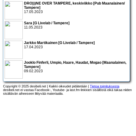
DRO)))NE OVER TAMPERE, keskiviikko [Pub Maanalainen/
Tampere]
17.05.2023
Sara [G Livelab / Tampere]
11.05.2023
Jarkko Martikainen [G Livelab / Tampere]
17.04.2023
Jooklo Finferli, Umpio, Haare, Haudat, Mogao [Maanalainen,
Tampere]
09.02.2023
Copyright © 2025 desibeli.net | Kaikki oikeudet pidätetään |
Tietoa toimituksesta
desibeli.net ei vastaa Facebook-, Youtube- ja last.fm-linkkien sisällöstä eikä takaa niiden
sisältävän aiheeseen liittyvää materiaalia.