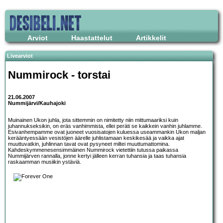
Arviot
Haastattelut
Artikkelit
Livearviot
Nummirock - torstai
21.06.2007
Nummijärvi/Kauhajoki
Muinainen Ukon juhla, jota sittemmin on nimitetty niin mittumaariksi kuin
juhannukseksikin, on eräs vanhimmista, ellei peräti se kaikkein vanhin juhlamme.
Esivanhempamme ovat juoneet vuosisatojen kuluessa useammankin Ukon maljan
kerääntyessään vesistöjen äärelle juhlistamaan keskikesää ja vaikka ajat
muuttuvatkin, juhlinnan tavat ovat pysyneet miltei muuttumattomina.
Kahdeskymmenesensimmäinen Nummirock vietettiin tutussa paikassa
Nummijärven rannalla, jonne kertyi jälleen kerran tuhansia ja taas tuhansia
raskaamman musiikin ystäviä.