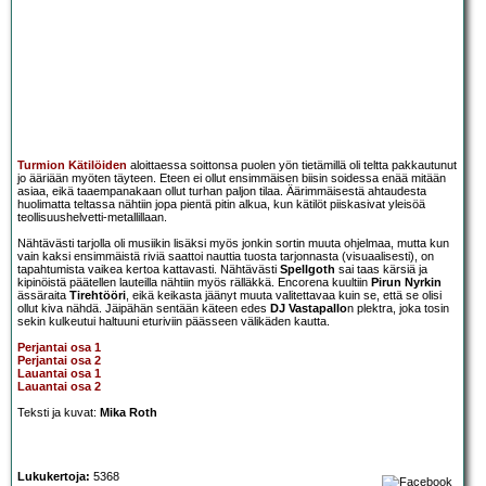
Turmion Kätilöiden
aloittaessa soittonsa puolen yön tietämillä oli teltta pakkautunut
jo ääriään myöten täyteen. Eteen ei ollut ensimmäisen biisin soidessa enää mitään
asiaa, eikä taaempanakaan ollut turhan paljon tilaa. Äärimmäisestä ahtaudesta
huolimatta teltassa nähtiin jopa pientä pitin alkua, kun kätilöt piiskasivat yleisöä
teollisuushelvetti-metallillaan.
Nähtävästi tarjolla oli musiikin lisäksi myös jonkin sortin muuta ohjelmaa, mutta kun
vain kaksi ensimmäistä riviä saattoi nauttia tuosta tarjonnasta (visuaalisesti), on
tapahtumista vaikea kertoa kattavasti. Nähtävästi
Spellgoth
sai taas kärsiä ja
kipinöistä päätellen lauteilla nähtiin myös rälläkkä. Encorena kuultiin
Pirun Nyrkin
ässäraita
Tirehtööri
, eikä keikasta jäänyt muuta valitettavaa kuin se, että se olisi
ollut kiva nähdä. Jäipähän sentään käteen edes
DJ Vastapallo
n plektra, joka tosin
sekin kulkeutui haltuuni eturiviin päässeen välikäden kautta.
Perjantai osa 1
Perjantai osa 2
Lauantai osa 1
Lauantai osa 2
Teksti ja kuvat:
Mika Roth
Lukukertoja:
5368