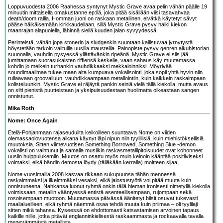
Loppuvuodesta 2006 Raahessa syntynyt
Mystic Grave
avaa pelin vähän päälle 19
minuutin mittaisella omakustanne ep:llä, joka pitää sisällään viisi tasavahvaa
death/doom rallia. Homman juoni on raskaan metallinen, eivätkä käytetyt sävyt
pääse häikäisemään kirkkaudellaan, sillä Mystic Grave pysyy halki kiekon
maanrajan alapuolella, lähinnä siellä kuuden jalan syvyydessä.
Perinteistä, vähän jopa stonerin ja sludgenkin suuntaan kallistuvaa jyrnytystä
höystetään tarkoin valituilla uusilla mausteilla. Painopiste pysyy genren alkuhistorian
suunnalla, vauhdin pysyessä yllättävänkin ripeänä. Mystic Grave ei siis jää
jumittamaan suorasukaisten riffiensä keskelle, vaan sahaus käy muutamassa
kohdin jo melkein turhankin vauhdikkaaksi mekkaloinniksi. Möyrivää
soundimaailmaa tukee maan alta kumpuava vokalisointi, joka sopii yhtä hyvin niin
rullaavaan groovailuun, vauhdikkaampaan metallointiin, kuin kaikkein raskaimpaan
kolisteluunkin. Mystic Grave ei räjäytä pankin seiniä vielä tällä kiekolla, mutta avaus
on silti pienistä puutteistaan ja yksipuisuudestaan huolimatta oikeastaan sangen
onnistunut.
Mika Roth
Nome: Once Again
Etelä-Pohjanmaan rajaseuduilta keikoilleen suuntaava
Nome
on viiden
olemassaolovuotensa aikana käynyt läpi nipun niin tyylillisiä, kuin miehistöksellisiä
muutoksia. Sitten viimevuotisen
Something Borrowed, Something Blue
-demon
vokalisti on vaihtunut ja samalla musiikin raskasmetallipitoisuudet ovat kohonneet
uusiin huippulukemiin. Muutos on osattu myös muin keinoin kääntää positiiviseksi
voimaksi, eikä bändin demosta löydy (tälläkään kerralla) moitteen sijaa.
Nome vuosimallia 2008 kasvaa rikkaan sukupuunsa tähän mennessä
raskaimmaksi ja ilkeimmäksi vesaksi, eikä jalostustyötä voi pitää muuta kuin
onnistuneena. Nahkansa luonut ryhmä onkin tällä hieman ironisesti nimetyllä kiekolla
voimissaan, metallin vääntyessä entistä asenteellisempaan, rujompaan sekä
rosoisempaan muotoon. Muutamassa päivässä äänitetyt biisit osuvat tukevasti
maalialueilleen, eikä ryhmä näemmä osaa tehdä muuta kuin priimaa – oli tyylilaji
sitten mikä tahansa. Kyseessä on ehdottomasti katsastamisen arvoinen tapaus
kaikille niille, jotka pitävät englanninkielisestä raskaammasta ja rockaavalla tavalla
menevämmästä metallista.