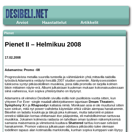
Arviot
Haastattelut
Artikkelit
Pienet
Pienet II – Helmikuu 2008
17.02.2008
Adamantra: Promo -08
Progressiivista metallia suurella tunteella ja vähintäänkin yhtä mittavilla taidoilla
työstävä
Adamantra
vetäytyi kesällä 2007 studion uumeniin. Äänityssessioiden
tuloksena syntyi pitkäsoitollinen musiikkia, josta tällä promolla on tarjolla kolmen
biisin mittainen näyte-erä. Albumi julkaistaan kuuleman mukaan kokonaisuudessaan
siinä vaiheessa, kun sopiva yhteistyötaho on löytynyt.
Adamantra oli viimeksi Desibelin sivuilla esillä noin puolitoista vuotta sitten, kun
yhtyeen
For Ever
-single maalaili allekirjoittaneen tajuntaan
Dream Theater
in,
Symphony X
:n ja
Rhapsody
n kaltaisia nimiä. Monikaan asia ei ole muuttunut sitten
tuon sinkun, mitä nyt power-vaihdetta käytetään ehkä vähän aiempaa hanakammin.
Biiseihin on ladattu koukkuja ja täkyjä joka kulmaan, mutta taiturointi ei pääse
onneksi tälläkään kertaa ohittamaan itse pääpointtia, eli mahdollisimman tarttuvaa
musiikkia. Jokainen kolmesta raidasta on tahollaan oman tyylinen näkemyksensä
samasta maisemasta ja viimeisenä kuultava
Shattered
tarttuu korvaan selvästi
hanakammin. Promon valossa julkaisuaan odottava pitkäsoitto tulee olemaan
todellinen tapaus alan kotimaisilla markkinoilla, kunhan sopiva kumppani vain löytyy