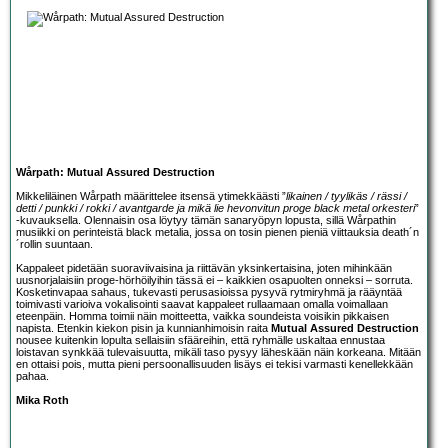
Wårpath: Mutual Assured Destruction
Mikkeliläinen
Wårpath
määrittelee itsensä ytimekkäästi ”
likainen / tyylikäs / rässi /
detti / punkki / rokki / avantgarde ja mikä lie hevonvitun proge black metal orkesteri
”
-kuvauksella. Olennaisin osa löytyy tämän sanaryöpyn lopusta, sillä Wårpathin
musiikki on perinteistä black metalia, jossa on tosin pienen pieniä viittauksia death´n
´rollin suuntaan.
Kappaleet pidetään suoraviivaisina ja riittävän yksinkertaisina, joten mihinkään
uusnorjalaisiin proge-hörhöilyihin tässä ei – kaikkien osapuolten onneksi – sorruta.
Kosketinvapaa sahaus, tukevasti perusasioissa pysyvä rytmiryhmä ja rääyntää
toimivasti varioiva vokalisointi saavat kappaleet rullaamaan omalla voimallaan
eteenpäin. Homma toimii näin moitteetta, vaikka soundeista voisikin pikkaisen
napista. Etenkin kiekon pisin ja kunnianhimoisin raita
Mutual Assured Destruction
nousee kuitenkin lopulta sellaisiin sfääreihin, että ryhmälle uskaltaa ennustaa
loistavan synkkää tulevaisuutta, mikäli taso pysyy läheskään näin korkeana. Mitään
en ottaisi pois, mutta pieni persoonallisuuden lisäys ei tekisi varmasti kenellekkään
pahaa.
Mika Roth