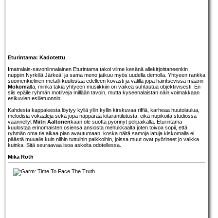
Eturintama: Kadotettu
Imatralais-savonlinnalainen
Eturintama
takoi viime kesänä allekirjoittaneenkin
nuppiin
Nyrkillä Järkeä!
ja sama meno jatkuu myös uudella demolla. Yhtyeen rankka
suomenkielinen metalli kuulostaa edelleen kovasti ja välillä jopa häiritsevissä määrin
Mokoma
lta, minkä takia yhtyeen musiikkiin on vaikea suhtautua objektiivisesti. En
siis epäile ryhmän motiiveja millään tavoin, mutta kyseenalaistan näin voimakkaan
esikuvien esilletuonnin.
Kahdesta kappaleesta löytyy kyllä yllin kyllin kirskuvaa riffiä, karheaa huutolaulua,
melodisia vokaaleja sekä jopa näppärää kitarantilutusta, eikä nupikoita studiossa
väännellyt
Miitri Aaltonen
kaan ole suotta pyörinyt pelipaikalla. Eturintama
kuulostaa erinomaisten osiensa ansiosta mehukkaalta joten toivoa sopii, että
ryhmän oma tie alkaa pian avautumaan, koska näitä samoja latuja kiskomalla ei
päästä muualle kuin niihin tuttuihin paikkoihin, joissa muut ovat pyörineet jo vaikka
kuinka. Sitä seuraavaa isoa askelta odotellessa.
Mika Roth