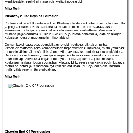
– enkä epäile, etteikö niin tapahtuisi vieläpä nopeastikin.
Mika Roth
Blindways: The Days of Corrosion
Pääkaupunkiseudulta kotoisin oleva
Blindways
kertoo sekoittavansa rockia, metallia
ja progea toisiinsa. Näistä aineksista metalli on tosin selvästi määräävässä
asemassa, rockin ja progen kuuluessa lähinnä taustavaikutteina. Menossa on
mukana paljon sellaista 80-luvun NWOBHM ja thrash sekoittelua, josta on aikojen
kuluessa noussut muutamakin miljoonabändi.
Demon kaksi raitaa ovat soundeiltaan ronskin rouheita, pikkaisen turhan
viimeistelemättömiä sekä käännöksiltään tarpeettoman kulmikkaita, mutta yhtäkaikki
– etenkin jälkimmäisessä biisissä on myös havaittavissa todellista imua sekä ideaa.
Bändi soittaa mukavasti yhteen ja energian voi tuntea vaivatta näinkin suttuisten
soundien läpi. Sovituksia on jaksettu myös miettiä tarpeeksi ja jälkimmäisenä
kuultavan nimibiisin loppu suorastaan yllättää. Eli kyseessä on kaikin puolin lupaava
metalli-orkesteri, joka tarvitsee nyt vain rutkasti lisää keikkoja, sekä ensi kerralla
myös vähän enemmän studioaikaa.
Mika Roth
Chaotic: End Of Progression