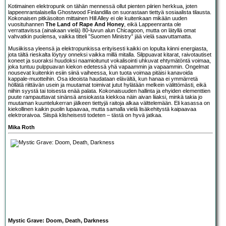
Kotimainen elektropunk on tähän mennessä ollut pienten piirien herkkua, joten
lappeenrantalaisella
Ghostwood Finland
illa on suorastaan tiettyä sosiaalista tilausta.
Kokonaisen pitkäsoiton mittainen Hill Alley ei ole kuitenkaan mikään uuden
vuosituhannen
The Land of Rape And Honey
, eikä Lappeenranta ole
verrattavissa (ainakaan vielä) 80-luvun alun Chicagoon, mutta on lätyllä omat
vahvatkin puolensa, vaikka titteli ”Suomen Ministry” jää vielä saavuttamatta.
Musiikissa yleensä ja elektropunkissa erityisesti kaikki on lopulta kiinni energiasta,
jota tältä rieskalta löytyy onneksi vaikka millä mitalla. Silppuavat kitarat, raivotautiset
koneet ja suoraksi huudoksi naamioitunut vokalisointi uhkuvat ehtymätöntä voimaa,
joka tuntuu pulppuavan kiekon edetessä yhä vapaammin ja vapaammin. Ongelmat
nousevat kuitenkin esiin siinä vaiheessa, kun tuota voimaa pitäisi kanavoida
kappale-muotteihin. Osa ideoista haudataan elävältä, kun hanaa ei ymmärretä
höllätä riittävän usein ja muutamat toimivat jutut hylätään melkein välittömästi, eikä
niihin syystä tai toisesta enää palata. Kokonaisuuden hallinta ja ehyiden elementtien
puute rampauttavat sinänsä ansiokasta kiekkoa näin aivan liiaksi, minkä takia jo
muutaman kuuntelukerran jälkeen tiettyjä raitoja alkaa välttelemään. Eli kasassa on
kiekollinen kaikin puolin lupaavaa, mutta samalla vielä lisäkehitystä kaipaavaa
elektroraivoa. Siispä klisheisesti todeten – tästä on hyvä jatkaa.
Mika Roth
Mystic Grave: Doom, Death, Darkness