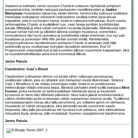
Saatteessa todetaan varsin osuvasti
Chaotic
in soittavan räyhäävää pohjoisen
punaniskarockia, nimittäin raskaasti pauhaavien metallikitaroiden ja
Jaakko
Mäntymaa
n huutolaulun takaa käy etelän lämmin, hardrockilta tuoksuva tuulahdus.
Haminalais-kotkalaisen orkesterin esikoisdemo sisältää kolme tasavahvaa
kappaletta, joita ei voi kuraksi sanoa, mutta ei valtavasti kehuakaan. Kovin suurta
tarttumapintaa Chaotic ei kuulijoilleen suo, vaan faneja pyritään tyydyttämään
tiukalla riffittelyllä ja ehkä vähän turhankin rosoisella laulannalla. Melodisuutta tulee
vastaan turhan harvoin ja silloinkin lähinnä soolojen muodossa, esimerkiksi
kertosäkeissä olisi hyvä rauhoittua ja tunnelmoida vähän enemmän, kun nyt vain
huudetaan ja pusketaan riffiä riffin perään sormet verillä. Kiertelemättä
levytyssopimuksen tavoitteekseen asettanut Chaotic ei ainakaan vielä tällä
tuotoksella pysty osoittamaan kykyjään täyspitkän tekemiseen. End Of
Progressionin materiaalia kun ei jää kuuntelun jälkeen suuremmin kaipaamaan, eikä
se kuunteluhetkelläkään anna kovin kummoisia fiiliksiä.
Jarmo Panula
Clandestine: Gaia´s Blood
Clandestine
n kolmannen demon voi lykätä siihen valtavaan peruskauraa
sisältävään siiloon, joka on tähänkin asti meinannut revetä liitoksistaan. Sinänsä
Gaia´s Bloodissa ei ole mitään suurempaa vialla, mutta ei se positiivisessa
mielessäkään mitään erikoista tarjoa. Biiseistä parhaiten toimii tyylillä laahaava
Mine
Forever
, jonka kertosäe on tarttuvuudeltaan kiitettävää tasoa ja muutenkin
kyseessä on hieno biisi riffeineen päivineen. Muut kaksi jäävät keskinkertaisiksi,
vaikka nimikkobiisi pyrkii erottumaan vähän nopeamman temmon avulla. Tyylillisesti
karstulalaisprojekti veivaa aika lailla perusheviä, jos sellainen genre on olemassa.
Huutolaulu on vähän yksipuolista, eikä teknisellä tasolla suuremmin saada
irtopisteitä. Aika lailla peruskakkaa niin hyvässä kuin pahassa, eikä viidestätoista
minuutista löydy aineksia, joilla erotuttaisiin Suomen rautapitoisesta bändivirrasta.
Jarmo Panula