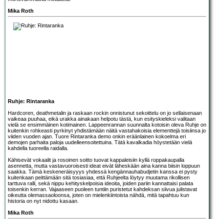
Mika Roth
Ruhje: Rintaranka
Hardcoren, deathmetalin ja raskaan rockin onnistunut sekoittelu on jo sellaisenaan
vaikeaa puuhaa, eikä urakka ainakaan helpotu tästä, kun esityskieleksi valitaan
vielä se ensimmäinen kotimainen. Lappeenrannan suunnalta kotoisin oleva
Ruhje
on
kuitenkin rohkeasti pyrkinyt yhdistämään näitä vastahakoisia elementtejä toisiinsa jo
viiden vuoden ajan. Tuore Rintaranka demo onkin eräänlainen kokoelma eri
demojen parhaita paloja uudelleensoitettuina. Tätä kavalkadia höystetään vielä
kahdella tuoreella raidalla.
Kähisevät vokaalit ja rosoinen soitto tuovat kappaleisiin kyllä roppakaupalla
asennetta, mutta vastavuoroisesti ideat eivät läheskään aina kanna biisin loppuun
saakka. Tämä keskeneräisyyys yhdessä kengännauhabudjetin kanssa ei pysty
kuitenkaan peittämään sitä tosiasiaa, että Ruhjeelta löytyy muutama rikollisen
tarttuva ralli, sekä nippu kehityskelpoisia ideoita, joiden pariin kannattaisi palata
toisenkin kerran. Vajaaseen puoleen tuntiin puristetut kahdeksan siivua julistavat
oikeutta olemassaoloonsa, joten on mielenkiintoista nähdä, mitä tapahtuu kun
historia on nyt nidottu kasaan.
Mika Roth