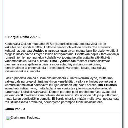
El Borgia: Demo 2007 .2
Kauhavalta Ouluun muuttanut
El Borgia
purkitti loppuvuodesta vielä toisen
kaksibiisisen vuodelle 2007. Laittaessani demotekeleen ensi kertaa stereoihin
kohtasin avausraita
Untitled
in introssa jotain aivan muuta, kuin Borgialle tyypillistä
progelle moikkaavaa kevyen laidan häröilymetallia. Pelottavan popin kitarakuvion ja
rumpalin tomien pomputtelun kohdalla voi todeta metallin ystävän säikähtävän
vähemmästäkin. Mutta ei hätää,
Timo Tyynismaa
n raskaat kitarat aloittavat
pauhaamisensa ajallaan ja biisistä muovautuu täysin bändin näköinen,
tunnelmallinen ja erinomaisella kertosäkeellä varustettu kipale, jota kelpaa
toistamiseenkin kuunnella.
Biisien punaista lankaa ei ihan ensimmäisellä kuuntelukerralla löydä, mutta liian
vaikea pala purtavaksi tämä tuskin on kenellekään, vaikka erikoiset sovitukset ja
kiemuraiset melodiat pakottavat kuulijan olemaan jatkuvasti hereillä.
Iitu Liikanen
laulaa kauniisti ja hyvin, mutta laulaminen kuulostaa jotenkin puolitehoiselta, eli
parempaan luulisi olevan varaa. Demon parempi puoli on ehdottomasti avausbiisi,
joskaan ei
Of Two
kaan ihan pohjamudissa souda. Varsinainen hitti jää puuttumaan,
mutta kuten
edelliselläkin demolla
, El Borgia ei tarjoa mitään mullistavan upeaa, vaan
reilusti massasta erottuvaa, perushyvää parempaa tunnelmointimetallia.
Jarmo Panula