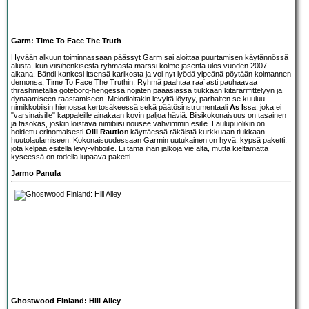
Garm: Time To Face The Truth
Hyvään alkuun toiminnassaan päässyt
Garm
sai aloittaa puurtamisen käytännössä
alusta, kun viisihenkisestä ryhmästä marssi kolme jäsentä ulos vuoden 2007
aikana. Bändi kankesi itsensä karikosta ja voi nyt lyödä ylpeänä pöytään kolmannen
demonsa, Time To Face The Truthin. Ryhmä paahtaa raa´asti pauhaavaa
thrashmetallia göteborg-hengessä nojaten pääasiassa tiukkaan kitarariffittelyyn ja
dynaamiseen raastamiseen. Melodioitakin levyltä löytyy, parhaiten se kuuluu
nimikkobiisin hienossa kertosäkeessä sekä päätösinstrumentaali
As I
ssa, joka ei
"varsinaisille" kappaleille ainakaan kovin paljoa häviä. Biisikokonaisuus on tasainen
ja tasokas, joskin loistava nimibiisi nousee vahvimmin esille. Laulupuolikin on
hoidettu erinomaisesti
Olli Rautio
n käyttäessä räkäistä kurkkuaan tiukkaan
huutolaulamiseen. Kokonaisuudessaan Garmin uutukainen on hyvä, kypsä paketti,
jota kelpaa esitellä levy-yhtiöille. Ei tämä ihan jalkoja vie alta, mutta kieltämättä
kyseessä on todella lupaava paketti.
Jarmo Panula
Ghostwood Finland: Hill Alley