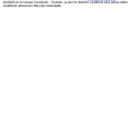
desibeli.net ei vastaa Facebook-, Youtube- ja last.fm-linkkien sisällöstä eikä takaa niiden
sisältävän aiheeseen liittyvää materiaalia.