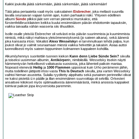
Kaikki joukolla jäätä särkemään, jäätä särkemään, jäätä särkemään!
Tätä jaloa periaatetta vaali myös saksalainen
Eisbrecher
, joka mellasti suurella
lavalla seuraavan vajaan tunnin ajan, kuten parhaaksi näki. Yhtyeen edellinen
albumi
Sünde
pilkkoi jäät sen verran pieneksi murskaksi, että
fürstenfeldbruckilaisten keikka kuului ensimmäisen päivän ehdottomiin tapauksiin,
vaikka taivaalta vähän wasseria siis tihuuttikin.
Isolle osalle yleisöä Eisbrecher oli selvästi eräs päivän suurimmista ja kuumimmista
nimistä, mikä näkyi mahtava yleisömenestyksenä (jo sateen aikana), sekä äänenä
joka kansasta irtosi. Vokalisti
Alexx Wesselsky
n ei tarvinnutkaan tehdä paljoa, kun
joukot olivat jo valmiit seuraamaan miestä vaikka helvettiin ja takaisin. Asiaa auttoi
luonnollisesti myös sateen loppuminen kolmannen kappaleen kohdilla.
Alkumöyhennys suoritettiin tuoreen kiekon
Kann denn Liebe Sünde Sein?
siivulla
ja toiseksi uusimman albumin,
Antikörper
in, nimibiiisillä. Wesselsky itsekin näytti
hämmentyvän hetkellisesti valtaisasta suosiosta, joka lähenteli paikoin maniaa.
Nopeasti etenevät
Heilig
ja
1000 Flammen
upposivat kuin Urho perämeren jäihin,
mutta todellinen jättipotti irtosi vasta
This Is Deutsch
siivulla, jota varten Wesselsky
vaihtoi hieman asustetta. Sulalla ryyditetty alppihattu sekä punainen perinneliivi olivat
ne kaksi pistettä ü:n päälle ja illan ensimmäinen suurvoittaja oli selvillä. Orkesteri
ansaitsee kiitokset myös optimaalisesta äänenmäärästä, minkä ansiosta kappaleet
toimivat paikoin jopa levyversioita paremmin.