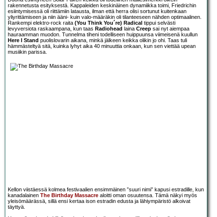
rakennetusta esityksestä. Kappaleiden keskinäinen dynamiikka toimi, Friedrichin
esiintymisessä oli riittämiin latausta, ilman että herra olisi sortunut kuitenkaan
yliyrittämiseen ja niin ääni- kuin valo-määräkin oli tilanteeseen nähden optimaalinen.
Rankempi elektro-rock raita
(You Think You´re) Radical
tippui selvästi
levyversiota raskaampana, kun taas
Radiohead
laina
Creep
sai nyt aiempaa
hauraamman muodon. Tunnelma tiheni todelliseen huippuunsa viimeisenä kuullun
Here I Stand
puolislovarin aikana, minkä jälkeen keikka olikin jo ohi. Taas tuli
hämmästeltyä sitä, kuinka lyhyt aika 40 minuuttia onkaan, kun sen viettää upean
musiikin parissa.
Kellon viistäessä kolmea festivaalien ensimmäinen ”suuri nimi” kapusi estradille, kun
kanadalainen
The Birthday Massacre
aloitti oman osuutensa. Tämä näkyi myös
yleisömäärässä, sillä ensi kertaa ison estradin edusta ja lähiympäristö alkoivat
täyttyä.