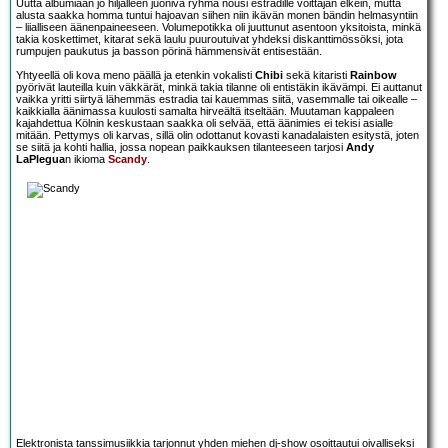
Uutta albumiaan jo hiljalleen juoniva ryhmä nousi estradille voittajan elkein, mutta
alusta saakka homma tuntui hajoavan siihen niin ikävän monen bändin helmasyntiin
– liialliseen äänenpaineeseen. Volumepotikka oli juuttunut asentoon yksitoista, minkä
takia koskettimet, kitarat sekä laulu puuroutuivat yhdeksi diskanttimössöksi, jota
rumpujen paukutus ja basson pörinä hämmensivät entisestään.
Yhtyeellä oli kova meno päällä ja etenkin vokalisti
Chibi
sekä kitaristi
Rainbow
pyörivät lauteilla kuin väkkärät, minkä takia tilanne oli entistäkin ikävämpi. Ei auttanut
vaikka yritti siirtyä lähemmäs estradia tai kauemmas siitä, vasemmalle tai oikealle –
kaikkialla äänimassa kuulosti samalta hirveältä itseltään. Muutaman kappaleen
kajahdettua Kölnin keskustaan saakka oli selvää, että äänimies ei tekisi asialle
mitään. Pettymys oli karvas, sillä olin odottanut kovasti kanadalaisten esitystä, joten
se siitä ja kohti hallia, jossa nopean paikkauksen tilanteeseen tarjosi
Andy
LaPlegua
n ikioma
Scandy
.
Elektronista tanssimusiikkia tarjonnut yhden miehen dj-show osoittautui oivalliseksi