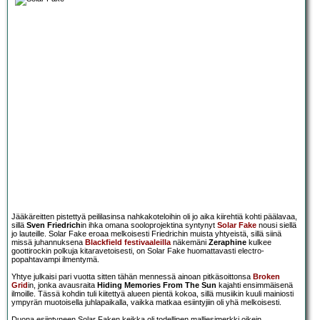
Jääkäreitten pistettyä peililasinsa nahkakoteloihin oli jo aika kiirehtiä kohti päälavaa,
sillä
Sven Friedrich
in ihka omana sooloprojektina syntynyt
Solar Fake
nousi siellä
jo lauteille. Solar Fake eroaa melkoisesti Friedrichin muista yhtyeistä, sillä siinä
missä juhannuksena
Blackfield festivaaleilla
näkemäni
Zeraphine
kulkee
goottirockin polkuja kitaravetoisesti, on Solar Fake huomattavasti electro-
popahtavampi ilmentymä.
Yhtye julkaisi pari vuotta sitten tähän mennessä ainoan pitkäsoittonsa
Broken
Grid
in, jonka avausraita
Hiding Memories From The Sun
kajahti ensimmäisenä
ilmoille. Tässä kohdin tuli kiitettyä alueen pientä kokoa, sillä musiikin kuuli mainiosti
ympyrän muotoisella juhlapaikalla, vaikka matkaa esiintyjiin oli yhä melkoisesti.
Duona esiintyneen Solar Faken keikka oli todellinen malliesimerkki oikein