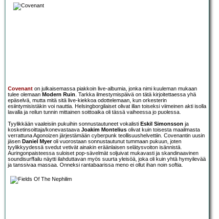
Covenant
on julkaisemassa piakkoin live-albumia, jonka nimi kuuleman mukaan
tulee olemaan
Modern Ruin
. Tarkka ilmestymispäivä on tätä kirjoitettaessa yhä
epäselvä, mutta mitä sitä live-kiekkoa odottelemaan, kun orkesterin
esiintymisistäkin voi nauttia. Helsingborgilaiset olivat illan toiseksi viimeinen akti isolla
lavalla ja reilun tunnin mittainen soittoaika oli tässä vaiheessa jo puolessa.
Tyylikkään vaaleisiin pukuihin sonnustautuneet vokalisti
Eskil Simonsson
ja
kosketinsoittaja/konevastaava
Joakim Montelius
olivat kuin toisesta maailmasta
verrattuna Agonoizen järjestämään cyberpunk teollisuushelvettiin. Covenantin uusin
jäsen
Daniel Myer
oli vuorostaan sonnustautunut tummaan pukuun, joten
tyylikkyydessä svedut vetivät ainakin eräänlaisen selätysvoiton isännistä.
Auringonpaisteessa suloiset pop-sävelmät soljuivat mukavasti ja skandinaavinen
soundisurffailu näytti ilahduttavan myös suurta yleisöä, joka oli kuin yhtä hymyilevää
ja tanssivaa massaa. Onneksi rantabaarissa meno ei ollut ihan noin softia.