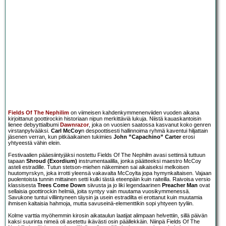
Fields Of The Nephilim
on viimeisen kahdenkymmenenviiden vuoden aikana
kirjoittanut goottirockin historiaan nipun merkittäviä lukuja. Niistä kauaskantoisin
lienee debyyttialbumi
Dawnrazor
, joka on vuosien saatossa kasvanut koko genren
virstanpylvääksi.
Carl McCoy
n despoottisesti hallinnoima ryhmä kaventui hiljattain
jäsenen verran, kun pitkäaikainen tukimies
John ”Capachino” Carter
erosi
yhtyeestä vähin elein.
Festivaalien pääesiintyjäksi nostettu Fields Of The Nephilm avasi settinsä tuttuun
tapaan
Shroud (Exordium)
instrumentaalilla, jonka päätteeksi maestro McCoy
asteli estradille. Tutun stetson-miehen näkeminen sai aikaiseksi melkoisen
huutomyrskyn, joka irrotti yleensä vakavalta McCoylta jopa hymynkaltaisen. Vajaan
puolentoista tunnin mittainen setti kulki tästä eteenpäin kuin raiteilla. Raivoisa versio
klassisesta
Trees Come Down
siivusta ja jo liki legendaarinen
Preacher Man
ovat
sellaisia goottirockin helmiä, joita syntyy vain muutama vuosikymmenessä.
Savukone tuntui villiintyneen täysin ja usein estradilta ei erottanut kuin muutamia
ihmisen kaltaisia hahmoja, mutta savuseinä-elementtikin sopi yhtyeen tyyliin.
Kolme varttia myöhemmin kirosin aikataulun laatijat alimpaan helvettiin, sillä päivän
kaksi suurinta nimeä oli asetettu ikävästi osin päällekkäin. Niinpä Fields Of The