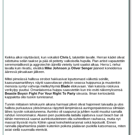
Keikka alkoi näyttävästi, kun vokalisti
Chris L
talutettiin lavalle. Herran kädet olivat
sidottuina selän taakse ja pää oli peitetty valkoisella hupulla. Pian artisti vapautettiin
seremoniallisesti ja aggrotechin äärellä vietetty tunti saattoi alkaa. Herra L riehui
lavalla kuin riivattu, eivätkä
Mike Johnson
ja
Oliver Senger
jääneet koneidensa
ääressä piiruakaan jälkeen.
Miltei pimeässä hallissa strobot hakkasivat loputtomasti välkettä seinille,
kaasunaamaritiheys näytti saavuttavan yleisön seassa huippunsa ja muutenkin
menosta syntyi vahvoja mielleyhtymiä
Blade
elokuvaan. Vain katosta roiskuva
verikylpy puuttui. Omanlaisensa huippu saavutettiin kun trio esitti näkemyksensä
Beastie Boys
in
Fight For Your Right To Party
siivusta. Ilman kertosäettä
kappaletta olisi tuskin tunnistanut.
Tunnin mittaisen tehokuurin aikana harmaat pilvet olivat hajonneet taivaalta ja ulos
hallista purkautuva yleisömassa räpytteli lämpimässä auringonpaisteessa silmiään
lähes tyystin sokaistuneena. Aurinko oli saapunut ja juhlien nuotti muuttui samalla
rahdun rennommaksi. Alueen joen puoleisella laidalla sijaitseva suuri beach bar oli
tähän mennessä saanut aurinkotuoleineen olla suhteellisen rauhassa, mutta nyt
massat löysivät myös Kölnin upeat keinohiekkarannat sekä lepotuolit. Ennen
rannalla piipahtamista päätin kuitenkin poiketa päälavan puolella katsomassa, miten
asiat siellä suunnalla etenivät.