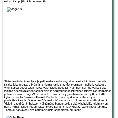
esitystä sopi jäädä ihmettelemään.
Sään kestävissä asuissa ja peililaseissa esiintynyt duo taiteili sillä hienon hienolla
rajalla, joka erottaa ylilyönnit riskionnistumisista. Monotoninen musiikki, kaikessa
yksinkertaisuudessaan niukat valot joissa suosittiin vain noin kolmea väriä, sekä
lähinnä edestakaisiin tanssiaskeleisiin perustunut esiintyminen jättivät itse kappaleet
paljon vartijoiksi. Jäger90:en onneksi biiseistä löytyi riittävästi imua, jotta vältyttiin
kyllästymiseltä. Vokalisti
Thoralf Dietrich
ei juuri spiikkejä heittänyt, joten
puolivälissä kuultu ”rakastan Düsseldorfia” -tunnustus tuli pienoisena yllätyksenä.
Yleisö reagoi tähän heittoon välittömästi buuauksella sekä viheltelyllä, jolloin arvon
herra korjasi lausuntoaan ”pidän myös Kölnistä” lisäyksellä, naurun höystämänä.
Tämä oli nähtävästi sitä pahamaineista saksalaista huumoria.