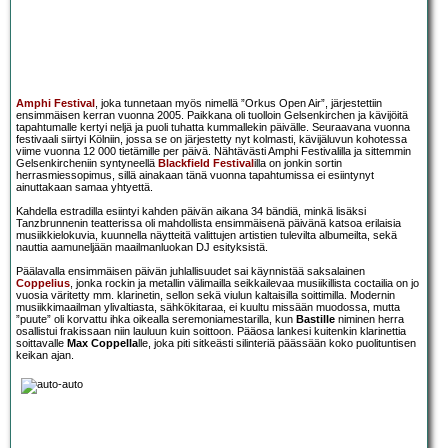
Amphi Festival
, joka tunnetaan myös nimellä ”Orkus Open Air”, järjestettiin
ensimmäisen kerran vuonna 2005. Paikkana oli tuolloin Gelsenkirchen ja kävijöitä
tapahtumalle kertyi neljä ja puoli tuhatta kummallekin päivälle. Seuraavana vuonna
festivaali siirtyi Kölniin, jossa se on järjestetty nyt kolmasti, kävijäluvun kohotessa
viime vuonna 12 000 tietämille per päivä. Nähtävästi Amphi Festivalilla ja sittemmin
Gelsenkircheniin syntyneellä
Blackfield Festival
illa on jonkin sortin
herrasmiessopimus, sillä ainakaan tänä vuonna tapahtumissa ei esiintynyt
ainuttakaan samaa yhtyettä.
Kahdella estradilla esiintyi kahden päivän aikana 34 bändiä, minkä lisäksi
Tanzbrunnenin teatterissa oli mahdollista ensimmäisenä päivänä katsoa erilaisia
musiikkielokuvia, kuunnella näytteitä valittujen artistien tulevilta albumeilta, sekä
nauttia aamuneljään maailmanluokan DJ esityksistä.
Päälavalla ensimmäisen päivän juhlallisuudet sai käynnistää saksalainen
Coppelius
, jonka rockin ja metallin välimailla seikkailevaa musiikillista coctailia on jo
vuosia väritetty mm. klarinetin, sellon sekä viulun kaltaisilla soittimilla. Modernin
musiikkimaailman ylivaltiasta, sähkökitaraa, ei kuultu missään muodossa, mutta
”puute” oli korvattu ihka oikealla seremoniamestarilla, kun
Bastille
niminen herra
osallistui frakissaan niin lauluun kuin soittoon. Pääosa lankesi kuitenkin klarinettia
soittavalle
Max Coppella
lle, joka piti sitkeästi silinteriä päässään koko puolituntisen
keikan ajan.