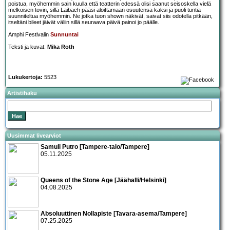
poistua, myöhemmin sain kuulla että teatterin edessä olisi saanut seisoskella vielä
melkoisen tovin, sillä Laibach pääsi aloittamaan osuutensa kaksi ja puoli tuntia
suunniteltua myöhemmin. Ne jotka tuon shown näkivät, saivat siis odotella pitkään,
itseltäni bileet jäivät väliin sillä seuraava päivä painoi jo päälle.
Amphi Festivalin
Sunnuntai
Teksti ja kuvat:
Mika Roth
Lukukertoja:
5523
Artistihaku
Uusimmat livearviot
Samuli Putro [Tampere-talo/Tampere]
05.11.2025
Queens of the Stone Age [Jäähalli/Helsinki]
04.08.2025
Absoluuttinen Nollapiste [Tavara-asema/Tampere]
07.25.2025