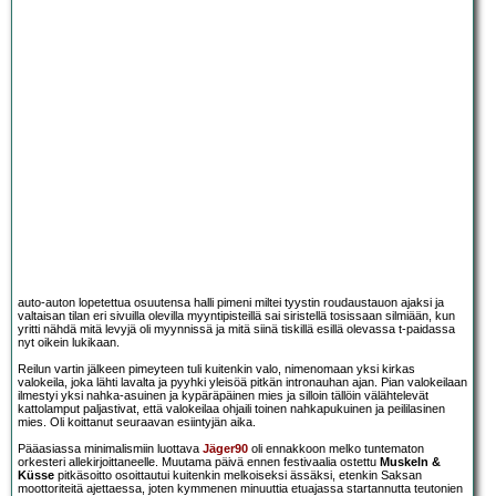
auto-auton lopetettua osuutensa halli pimeni miltei tyystin roudaustauon ajaksi ja
valtaisan tilan eri sivuilla olevilla myyntipisteillä sai siristellä tosissaan silmiään, kun
yritti nähdä mitä levyjä oli myynnissä ja mitä siinä tiskillä esillä olevassa t-paidassa
nyt oikein lukikaan.
Reilun vartin jälkeen pimeyteen tuli kuitenkin valo, nimenomaan yksi kirkas
valokeila, joka lähti lavalta ja pyyhki yleisöä pitkän intronauhan ajan. Pian valokeilaan
ilmestyi yksi nahka-asuinen ja kypäräpäinen mies ja silloin tällöin välähtelevät
kattolamput paljastivat, että valokeilaa ohjaili toinen nahkapukuinen ja peililasinen
mies. Oli koittanut seuraavan esiintyjän aika.
Pääasiassa minimalismiin luottava
Jäger90
oli ennakkoon melko tuntematon
orkesteri allekirjoittaneelle. Muutama päivä ennen festivaalia ostettu
Muskeln &
Küsse
pitkäsoitto osoittautui kuitenkin melkoiseksi ässäksi, etenkin Saksan
moottoriteitä ajettaessa, joten kymmenen minuuttia etuajassa startannutta teutonien