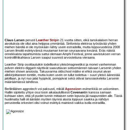
Claus Larsen
perusti
Leæther Strip
in 21 vuotta sitten, eikä tanskalaisen herran
aivoituksia ole ollut aina helppoa ymmärtää. Sinfonista elektroa työstävää yhden
miehen bändiä ei ole myöskään nähty usein estradeilla, mutta loppuvuodesta 2008
Larsen ilmoitti esiintyvänsä muutaman kerran seuraavana kesänä. Eräs näistä
onnekkaista tapahtumista sattui olemaan Amphi Festival, jonne aavistuksen verran
kontrollifriikahtava Larsen saapui suuresti arvostettuna vieraana.
Leæther Strip osoittautuikin todelliseksi yleisömagneetiksi ja monet vanhemman
polven elektro-diggarit näyttivät saavuttavan seitsemännen taivaan Larsenin yhden
miehen shown ansiosta. Takuuvarma oldschool mätke ei ehkä osunut aivan
allekirjoittaneen tonttiin, mutta kuten usein on tullut todettua – suuri yleisö äänestää
jaloillaan, ja nyt nuo jalat hyppivät, pomppivat sekä ottivat tanssiaskeleita Larsenin
määräämässä tahdissa.
Berliiniläinen aggrotech voi paksusti, mikäli
Agonoize
n esimerkkiä on uskominen.
Halliin sijoitettu yhtye osui tosin aikataulullisesti
Covenant
in kanssa samaan
kohtaan siten, että yli puolet tunnin mittaisen setin lopusta jäi naapureiden alle. Tästä
huolimatta halli oli ääriään myöten täynnä alusta loppuun saakka ja nähdyn
perusteella orkesteri olisi voinut esiintyä mainiosti vaikka isolla estradilla.