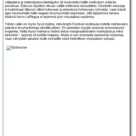
välipalaksi ja telaketjutanssilattiajytke oli houkutellut halliin melkoisen määrän
porukkaa. Edessä näyttikin olevan välillä melkoiset tanssibileet. Desibelin edustaja
ei kuitenkaan liittynyt villisti huitovaan ja pimeässä hohtavaan ryhmään, vaan käytti
ajan tutustumalla hallin laajaan levymyymälä tarjontaan, sillä läppärinsä takana
häärivä herra LaPlegua ei tarjonnut juuri visuaalista nautintoa.
Tähän väliin on myös hyvä todeta, että Amphi Festival osoittautui todella mahtavaksi
paikaksi levyhankintoja silmällä pitäen. Eri pisteiden myyjät osasivat erinomaisesti
englantia, heiltä löytyi mahtava määrä tietoa marginaalisistakin esiintyjistä ja mikä
tärkeintä – tarjonta oli todella hulppea. Mutta ei sen enempää taantuman torjuntaa,
vaan siirrytään takaisin isolle estradille sekä hetkellisen vesisateen sekaan.