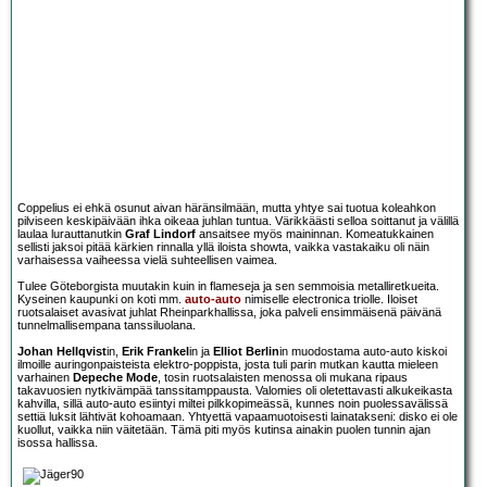
Coppelius ei ehkä osunut aivan häränsilmään, mutta yhtye sai tuotua koleahkon
pilviseen keskipäivään ihka oikeaa juhlan tuntua. Värikkäästi selloa soittanut ja välillä
laulaa lurauttanutkin
Graf Lindorf
ansaitsee myös maininnan. Komeatukkainen
sellisti jaksoi pitää kärkien rinnalla yllä iloista showta, vaikka vastakaiku oli näin
varhaisessa vaiheessa vielä suhteellisen vaimea.
Tulee Göteborgista muutakin kuin in flameseja ja sen semmoisia metalliretkueita.
Kyseinen kaupunki on koti mm.
auto-auto
nimiselle electronica triolle. Iloiset
ruotsalaiset avasivat juhlat Rheinparkhallissa, joka palveli ensimmäisenä päivänä
tunnelmallisempana tanssiluolana.
Johan Hellqvist
in,
Erik Frankel
in ja
Elliot Berlin
in muodostama auto-auto kiskoi
ilmoille auringonpaisteista elektro-poppista, josta tuli parin mutkan kautta mieleen
varhainen
Depeche Mode
, tosin ruotsalaisten menossa oli mukana ripaus
takavuosien nytkivämpää tanssitamppausta. Valomies oli oletettavasti alkukeikasta
kahvilla, sillä auto-auto esiintyi miltei pilkkopimeässä, kunnes noin puolessavälissä
settiä luksit lähtivät kohoamaan. Yhtyettä vapaamuotoisesti lainatakseni: disko ei ole
kuollut, vaikka niin väitetään. Tämä piti myös kutinsa ainakin puolen tunnin ajan
isossa hallissa.