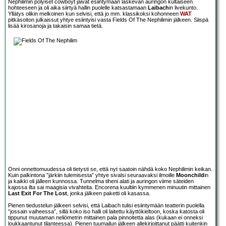
Nephilimin pölyiset cowboyt jäivät esiintymään laskevan auringon kultaiseen
hohteeseen ja oli aika siirtyä hallin puolelle katsastamaan
Laibach
in livekunto.
Yllätys olikin melkoinen kun selvisi, että jo mm. klassikoksi kohonneen
WAT
pitkäsoiton julkaissut yhtye esiintyisi vasta Fields Of The Nephilimin jälkeen. Siispä
lisää kirosanoja ja takaisin samaa tietä.
Onni onnettomuudessa oli tietysti se, että nyt saatoin nähdä koko Nephilimin keikan.
Kuin palkintona ”järkiin tulemisesta” yhtye sivalsi seuraavaksi ilmoille
Moonchild
in
ja kaikki oli jälleen kunnossa. Tunnelma tiheni alati ja auringon viime säteiden
kajossa ilta sai maagisia vivahteita. Encorena kuultiin kymmenen minuutin mittainen
Last Exit For The Lost
, jonka jälkeen paketti oli kasassa.
Pienen tiedustelun jälkeen selvisi, että Laibach tulisi esiintymään teatterin puolella
”jossain vaiheessa”, sillä koko iso halli oli laitettu käyttökieltoon, koska katosta oli
tippunut muutaman neliömetrin mittainen pala pinnoitetta alas (kukaan ei onneksi
loukkaantunut tilanteessa). Pienen tuumailun jälkeen allekirjoittanut päätti kuitenkin