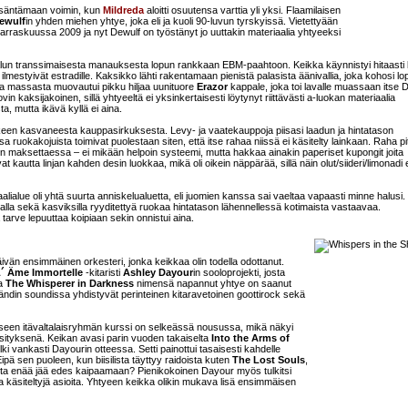
n isäntämaan voimin, kun
Mildreda
aloitti osuutensa varttia yli yksi. Flaamilaisen
ewulf
in yhden miehen yhtye, joka eli ja kuoli 90-luvun tyrskyissä. Vietettyään
 marraskuussa 2009 ja nyt Dewulf on työstänyt jo uuttakin materiaalia yhtyeeksi
i alun transsimaisesta manauksesta lopun rankkaan EBM-paahtoon. Keikka käynnistyi hitaasti
ilmestyivät estradille. Kaksikko lähti rakentamaan pienistä palasista äänivallia, joka kohosi lo
ta massasta muovautui pikku hiljaa uunituore
Erazor
kappale, joka toi lavalle muassaan itse 
in kaksijakoinen, sillä yhtyeeltä ei yksinkertaisesti löytynyt riittävästi a-luokan materiaalia
a, mutta ikävä kyllä ei aina.
lkeen kasvaneesta kauppasirkuksesta. Levy- ja vaatekauppoja piisasi laadun ja hintatason
osa ruokakojuista toimivat puolestaan siten, että itse rahaa niissä ei käsitelty lainkaan. Raha pit
ettiin maksettaessa – ei mikään helpoin systeemi, mutta hakkaa ainakin paperiset kupongit joita
kautta linjan kahden desin luokkaa, mikä oli oikein näppärää, sillä näin olut/siideri/limonadi 
ialue oli yhtä suurta anniskelualuetta, eli juomien kanssa sai vaeltaa vapaasti minne halusi.
 kalalla sekä kasviksilla ryyditettyä ruokaa hintatason lähennellessä kotimaista vastaavaa.
ä tarve lepuuttaa koipiaan sekin onnistui aina.
 päivän ensimmäinen orkesteri, jonka keikkaa olin todella odottanut.
´ Äme Immortelle
-kitaristi
Ashley Dayour
in sooloprojekti, josta
ta
The Whisperer in Darkness
nimensä napannut yhtye on saanut
ndin soundissa yhdistyvät perinteinen kitaravetoinen goottirock sekä
isseen itävaltalaisryhmän kurssi on selkeässä nousussa, mikä näkyi
esityksenä. Keikan avasi parin vuoden takaiselta
Into the Arms of
ulki vankasti Dayourin otteessa. Setti painottui tasaisesti kahdelle
pä sen puoleen, kun biisilista täyttyy raidoista kuten
The Lost Souls
,
uuta enää jää edes kaipaamaan? Pienikokoinen Dayour myös tulkitsi
issa käsiteltyjä asioita. Yhtyeen keikka olikin mukava lisä ensimmäisen