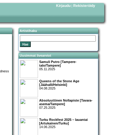
Kirjaudu
Rekisteröidy
|
Artistihaku
Uusimmat livearviot
Samuli Putro [Tampere-
talo/Tampere]
05.11.2025
Queens of the Stone Age
[Jäähalli/Helsinki]
04.08.2025
Absoluuttinen Nollapiste [Tavara-
asema/Tampere]
07.25.2025
Turku Rockfest 2025 – lauantai
[Artukainen/Turku]
14.06.2025