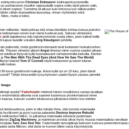
la esiintymisvuoron
Christian Erdmann
in keikkaperkussionistilla
in ja uusklassisen musiikin rajaseuduille sopiva soitto täytti pienen salin,
u ei oikein sopinut. Tunnelma oli alkuun kuin kirkossa kun nälkävuoden
tään tähän vähän dramaattista lausuntaa, rinnan röyhistelyä sekä
Kiitos, mutta ei kiitos.
män militanttia. Vaatii pokkaa että omaa bändiään kehtaa kutsua joukoksi
ua todistamaan ennen kuin nämä kuolevat pois. Saksan viimeiseksi
r
aloitti taipaleensa reilu kaksikymmentä vuotta sitten, joten kaiketi heillä
di kapusi lauteille vokalisti
Jörg Kleudgen
in johdolla.
vain pullovettä, mutta goottirockveteraanit eivät luottaneet hookaksoohon
mellä. Yhtyeen viimeisin albumi
Angst
ilmestyi viime vuonna saaden aikaan
isesti odottivat löytyvät kyllä huomattavasti varhaisemmilta kiekoilta. Etenkin
ja
The Man With The Dead Eyes (And How He Saw The World)
ttynyt kitaristi
Tom O´Connell
näytti kotiutuneen ja toisen kitaran
alki keikan.
i 90-luvun goottirockin kaikuja. Ikävä kyllä nyt on 10-luku, joten bändi
 soundi? Tähän kimuranttiin kysymykseen saattoi löytyä vastaus pieneltä
t Imago
ntiimejä asioita?
Faderhead
in mielestä hänen musiikkinsa vastaa tavallaan
e ensimmäistä albumia ovat saaneet kasteessa yksinkertaisesti nimet
kkoo kaavaa, kuluvan vuoden lokakuussa julkaistava kiekko kun tottelee
ssä tietoisuudessa, joten ei ollut mikään ihme, että tuoretta materiaalia
tta hyväkseen ja pyysi suoraa palautetta
Destroy Improve Rebuild
i melkoiseksi hitiksi. Jo julkaistua materiaalia edustivat puolestaan
ättynyt
ZigZag Machinery
, ja maininnan arvoisia olivat myös muusta materiaalista raivollaan
anssipala
Tanz Zwo Drei Vier
. Faderheadin tanssijalkoja luokseen kutsuva powerelectropop 
attoi aistia fiiliksen, että tästä ne kunnon bileet vasta käynnistyivät.