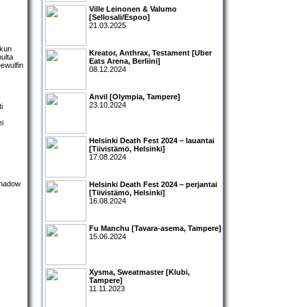
Ville Leinonen & Valumo
[Sellosali/Espoo]
21.03.2025
 kun
Kreator, Anthrax, Testament [Uber
pulta
Eats Arena, Berliini]
Dewulfin
08.12.2024
Anvil [Olympia, Tampere]
23.10.2024
i
ei
Helsinki Death Fest 2024 – lauantai
[Tiivistämö, Helsinki]
17.08.2024
Helsinki Death Fest 2024 – perjantai
[Tiivistämö, Helsinki]
16.08.2024
Fu Manchu [Tavara-asema, Tampere]
15.06.2024
Xysma, Sweatmaster [Klubi,
Tampere]
11.11.2023