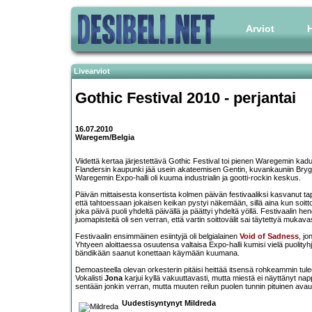
Arviot
H
Livearviot
Gothic Festival 2010 - perjantai
16.07.2010
Waregem/Belgia
Viidettä kertaa järjestettävä Gothic Festival toi pienen Waregemin kad
Flandersin kaupunki jää usein akateemisen Gentin, kuvankauniin Bryg
Waregemin Expo-halli oli kuuma industrialin ja gootti-rockin keskus.
Päivän mittaisesta konsertista kolmen päivän festivaaliksi kasvanut tap
että tahtoessaan jokaisen keikan pystyi näkemään, sillä aina kun soitto 
joka päivä puoli yhdeltä päivällä ja päättyi yhdeltä yöllä. Festivaalin 
juomapisteitä oli sen verran, että vartin soittovälit sai täytettyä mukava
Festivaalin ensimmäinen esiintyjä oli belgialainen
Void of Sadness
, j
Yhtyeen aloittaessa osuutensa valtaisa Expo-halli kumisi vielä puolityhjä
bändikään saanut konettaan käymään kuumana.
Demoasteella olevan orkesterin pitäisi heittää itsensä rohkeammin tulee
Vokalisti
Jona
karjui kyllä vakuuttavasti, mutta miestä ei näyttänyt na
sentään jonkin verran, mutta muuten reilun puolen tunnin pituinen avaus
Uudestisyntynyt Mildreda