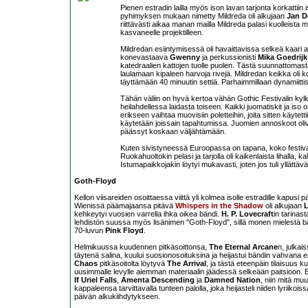
Pienen estradin lailla myös ison lavan tarjonta korkattii
pyhimyksen mukaan nimetty Mildreda oli alkujaan
Jan D
riittävästi aikaa manan mailla Mildreda palasi kuolleista
kasvaneelle projektilleen.
Mildredan esiintymisessä oli havaittavissa selkeä kaar
konevastaava
Gwenny
ja perkussionisti
Mika Goedrijk
katedraalien kattojen tuolle puolen. Tästä suunnattomas
laulamaan kipaleen harvoja rivejä. Mildredan keikka oli kov
täyttämään 40 minuutin settiä. Parhaimmillaan dynamiittist
Tähän väliin on hyvä kertoa vähän Gothic Festivalin ky
heilahdellessa laidasta toiseen. Kaikki juomatiskit ja iso 
erikseen vaihtaa muovisiin poletteihin, joita sitten käyt
käytetään joissain tapahtumissa. Juomien annoskoot olivat 
päässyt koskaan väljähtämään.
Kuten sivistyneessä Euroopassa on tapana, koko festivaal
Ruokahuoltokin pelasi ja tarjolla oli kaikenlaista lihalla,
Istumapaikkojakin löytyi mukavasti, joten jos tuli yllättäv
Goth-Floyd
Kellon viisareiden osoittaessa viittä yli kolmea isolle estradille kapusi
Wienissä päämajaansa pitävä
Whispers in the Shadow
oli alkujaan
L
kehkeytyi vuosien varrella ihka oikea bändi.
H. P. Lovecraft
in tarinas
lehdistön suussa myös lisänimen "Goth-Floyd", sillä monen mielestä bä
70-luvun
Pink Floyd
.
Helmikuussa kuudennen pitkäsoittonsa,
The Eternal Arcane
n, julka
täytenä salina, kuului suosionosoituksina ja heijastui bändin vahvana 
Chaos
pitkäsoitolta löytyvä
The Arrival
, ja tästä eteenpäin tilaisuus k
uusimmalle levylle aiemman materiaalin jäädessä selkeään paitsioon. Ei
If Uriel Falls
,
Amenta Descending
ja
Damned Nation
, niin mitä m
kappaleensa tarvittavalla tunteen palolla, joka heijasteli niiden lyriiko
päivän alkukiihdytykseen.