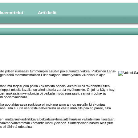
aastattelut
Artikkelit
uille jälleen runsaasti tummempiin asuihin pukeutunutta väkeä. Piskuinen Länsi-
gen sekä mammuttimaisen Lillen varjoon, mutta yhden viikonlopun ajan
ahtuma tarjosi joka päivä kaksitoista bändiä. Aikataulu oli rakennettu siten,
loppui toisella lavalla, se alkoi toisella varttia myöhemmin. Ohjelma käynnistyi
hengen mukaisia myyntikojuja oli paikalla myös runsaasti, samoin ruoka- ja
sti oheistoiminnalla.
onka gootahtavassa rockissa oli mukana aimo annos metallin kirskuntaa.
nä, sillä suurin osa festivaalivieraista oli vasta matkalla paikan päälle, eikä
n, mutta laiskasti liikkuva belgialaisryhmä jätti haalean vaikutelman itsestään.
ppaavan vahvemman kontaktin luonti yleisöön. Silinteripäinen basisti
Kris
yritti
 oli lähinnä odottelua.