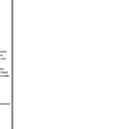
uvien
sa
ä nyt
iton
 biisit
rooliin,
dostunut