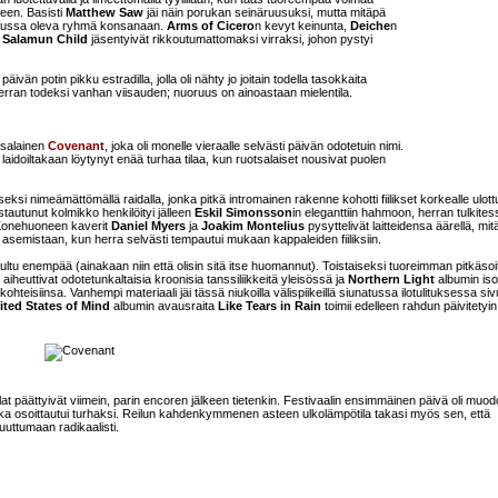
seen. Basisti
Matthew Saw
jäi näin porukan seinäruusuksi, mutta mitäpä
 alussa oleva ryhmä konsanaan.
Arms of Cicero
n kevyt keinunta,
Deiche
n
a
Salamun Child
jäsentyivät rikkoutumattomaksi virraksi, johon pystyi
vän potin pikku estradilla, jolla oli nähty jo joitain todella tasokkaita
n kerran todeksi vanhan viisauden; nuoruus on ainoastaan mielentila.
tsalainen
Covenant
, joka oli monelle vieraalle selvästi päivän odotetuin nimi.
ä laidoiltakaan löytynyt enää turhaa tilaa, kun ruotsalaiset nousivat puolen
seksi nimeämättömällä raidalla, jonka pitkä intromainen rakenne kohotti fiilikset korkealle ulott
stautunut kolmikko henkilöityi jälleen
Eskil Simonsson
in eleganttiin hahmoon, herran tulkites
 Konehuoneen kaverit
Daniel Myers
ja
Joakim Montelius
pysyttelivät laitteidensa äärellä, mit
semistaan, kun herra selvästi tempautui mukaan kappaleiden fiiliksiin.
a kuultu enempää (ainakaan niin että olisin sitä itse huomannut). Toistaiseksi tuoreimman pitkäso
aiheuttivat odotetunkaltaisia kroonisia tanssiliikkeitä yleisössä ja
Northern Light
albumin isot
ohteisiinsa. Vanhempi materiaali jäi tässä niukoilla välispiikeillä siunatussa ilotulituksessa sivu
ited States of Mind
albumin avausraita
Like Tears in Rain
toimii edelleen rahdun päivitetyin
uhlat päättyivät viimein, parin encoren jälkeen tietenkin. Festivaalin ensimmäinen päivä oli muo
uhka osoittautui turhaksi. Reilun kahdenkymmenen asteen ulkolämpötila takasi myös sen, että
muuttumaan radikaalisti.