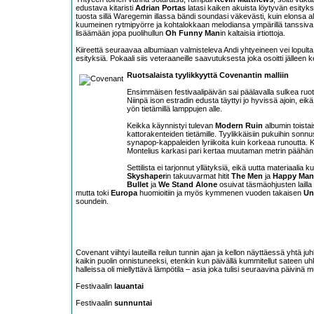
edustava kitaristi
Adrian Portas
latasi kaiken akuista löytyvän esityk
tuosta sillä Waregemin illassa bändi soundasi väkevästi, kuin elonsa
kuumeinen rytmipyörre ja kohtalokkaan melodiansa ympärillä tanssiv
lisäämään jopa puolihullun
Oh Funny Man
in kaltaisia irtiottoja.
Kiireettä seuraavaa albumiaan valmisteleva Andi yhtyeineen vei lopulta päi
esityksiä. Pokaali siis veteraaneille saavutuksesta joka osoitti jällee
Ruotsalaista tyylikkyyttä Covenantin malliin
Ensimmäisen festivaalipäivän sai päälavalla sulkea ruo
Niinpä ison estradin edusta täyttyi jo hyvissä ajoin, eik
yön tietämillä lamppujen alle.
Keikka käynnistyi tulevan
Modern Ruin
albumin toistai
kattorakenteiden tietämille. Tyylikkäisiin pukuihin sonnu
synapop-kappaleiden lyriikoita kuin korkeaa runoutta.
Montelius karkasi pari kertaa muutaman metrin päähän a
Settilista ei tarjonnut yllätyksiä, eikä uutta materiaali
Skyshaper
in takuuvarmat hitit
The Men
ja
Happy Man
Bullet
ja
We Stand Alone
osuivat täsmäohjusten lailla k
mutta toki
Europa
huomioitiin ja myös kymmenen vuoden takaisen
Un
soundein.
Covenant viihtyi lauteilla reilun tunnin ajan ja kellon näyttäessä yhtä j
kaikin puolin onnistuneeksi, etenkin kun päivällä kummitellut sateen 
halleissa oli miellyttävä lämpötila – asia joka tulisi seuraavina päivinä 
Festivaalin
lauantai
Festivaalin
sunnuntai