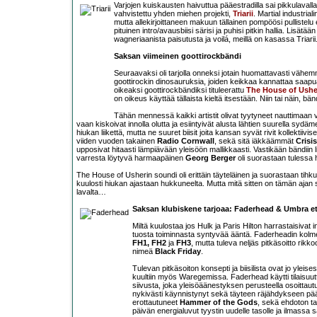
Varjojen kuiskausten haivuttua pääestradilla sai pikkulaval
vahvistettu yhden miehen projekti,
Triarii
. Martial industrial
mutta allekirjoittaneen makuun tällainen pompöösi pullistel
pituinen intro/avausbiisi särisi ja puhisi pitkin hallia. Lisä
wagneriaanista paisutusta ja voilá, meillä on kasassa Triarii. 
Saksan viimeinen goottirockbändi
Seuraavaksi oli tarjolla onneksi jotain huomattavasti vähem
goottirockin dinosauruksia, joiden keikkaa kannattaa saap
oikeaksi goottirockbändiksi tituleerattu
The House of Ushe
on oikeus käyttää tällaista kieltä itsestään. Niin tai näin, bän
Tähän mennessä kaikki artistit olivat tyytyneet nauttimaan 
vaan kiskoivat innolla olutta ja esiintyivät alusta lähtien suurella sydä
hiukan liikettä, mutta ne suuret biisit joita kansan syvät rivit kollektiiv
viiden vuoden takainen
Radio Cornwall
, sekä sitä iäkkäämmät
Crisis
upposivat hitaasti lämpiävään yleisöön mallikkaasti. Vastikään bändiin lii
varresta löytyvä harmaapäinen
Georg Berger
oli suorastaan tulessa h
The House of Usherin soundi oli erittäin täyteläinen ja suorastaan tihku
kuulosti hiukan ajastaan hukkuneelta. Mutta mitä sitten on tämän ajan
lavalta…
Saksan klubiskene tarjoaa: Faderhead & Umbra e
Miltä kuulostaa jos Hulk ja Paris Hilton harrastaisivat i
tuosta toiminnasta syntyvää ääntä. Faderheadin kolm
FH1, FH2
ja
FH3
, mutta tuleva neljäs pitkäsoitto ri
nimeä
Black Friday
.
Tulevan pitkäsoiton konsepti ja biisilista ovat jo yleise
kuultiin myös Waregemissa. Faderhead käytti tilaisuu
siivusta, joka yleisöäänestyksen perusteella osoittautu
nykivästi käynnistynyt sekä täyteen räjähdykseen pä
erottautuneet
Hammer of the Gods
, sekä ehdoton t
päivän energialuvut tyystin uudelle tasolle ja ilmassa sa