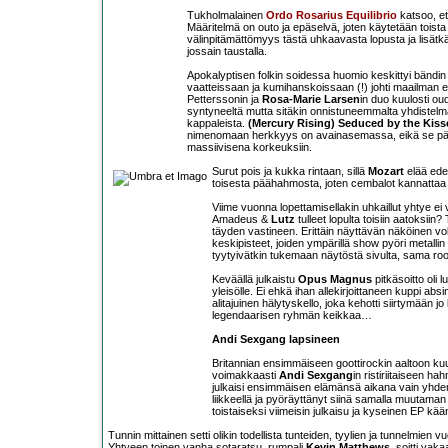
Tukholmalainen
Ordo Rosarius Equilibrio
katsoo, et
Määritelmä on outo ja epäselvä, joten käytetään toist
välinpitämättömyys tästä uhkaavasta lopusta ja lisätkä
jossain taustalla.
Apokalyptisen folkin soidessa huomio keskittyi bändin 
vaatteissaan ja kumihanskoissaan (!) johti maailman eht
Petterssonin ja
Rosa-Marie Larsen
in duo kuulosti ou
syntyneeltä mutta sitäkin onnistuneemmalta yhdistelmäl
kappaleista.
(Mercury Rising) Seduced by the Kiss
nimenomaan herkkyys on avainasemassa, eikä se pääss
massiivisena korkeuksiin.
Surut pois ja kukka rintaan, sillä
Mozart
elää ede
toisesta päähahmosta, joten cembalot kannattaa jät
Viime vuonna lopettamisellakin uhkaillut yhtye ei 
Amadeus &
Lutz
tulleet lopulta toisiin aatoksii
täyden vastineen. Erittäin näyttävän näköinen vok
keskipisteet, joiden ympärillä show pyöri metallin
tyytyivätkin tukemaan näytöstä sivulta, sama ro
Keväällä julkaistu
Opus Magnus
pitkäsoitto oli l
yleisölle. Ei ehkä ihan allekirjoittaneen kuppi ab
alitajuinen hälytyskello, joka kehotti siirtymään 
legendaarisen ryhmän keikkaa…
Andi Sexgang lapsineen
Britannian ensimmäiseen goottirockin aaltoon ku
voimakkaasti
Andi Sexgang
in ristiriitaiseen
julkaisi ensimmäisen elämänsä aikana vain yhden
liikkeellä ja pyöräyttänyt siinä samalla muutama
toistaiseksi viimeisin julkaisu ja kyseinen EP k
Tunnin mittainen setti olikin todellista tunteiden, tyylien ja tunnelmien
Yhtyeen toinen vanha sotaratsu, rumpali
Kevin Matthews
, soitti vak