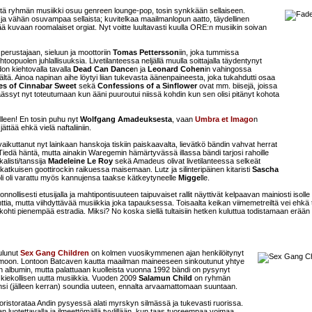
tä ryhmän musiikki osuu genreen lounge-pop, tosin synkkään sellaiseen.
a ja vähän osuvampaa sellaista; kuvitelkaa maailmanlopun aatto, täydellinen
ä kuvaan roomalaiset orgiat. Nyt voitte luultavasti kuulla ORE:n musiikin soivan
perustajaan, sieluun ja moottoriin
Tomas Pettersson
iin, joka tummissa
oopuolen juhlallisuuksia. Livetilanteessa neljällä muulla soittajalla täydentynyt
don kiehtovalla tavalla
Dead Can Dance
n ja
Leonard Cohen
in vahingossa
tä. Ainoa napinan aihe löytyi liian tukevasta äänenpaineesta, joka tukahdutti osaa
es of Cinnabar Sweet
sekä
Confessions of a Sinflower
ovat mm. biisejä, joissa
yt nyt toteutumaan kun ääni puuroutui niissä kohdin kun sen olisi pitänyt kohota
lleen! En tosin puhu nyt
Wolfgang Amadeuksesta
, vaan
Umbra et Imago
n
tää ehkä vielä naftaliiniin.
vaikuttanut nyt lainkaan hanskoja tiskiin paiskaavalta, lievätkö bändin vahvat herrat
n? Tiedä häntä, mutta ainakin Waregemin hämärtyvässä illassa bändi tarjosi rahoille
alisti/tanssija
Madeleine Le Roy
sekä Amadeus olivat livetilanteessa selkeät
 katkuisen goottirockin raikuessa maisemaan. Lutz ja silinteripäinen kitaristi
Sascha
oli oli varattu myös kannujensa taakse kätkeytyneelle
Migge
lle.
uonnollisesti etusijalla ja mahtipontisuuteen taipuvaiset rallit näyttivät kelpaavan mainiosti isolle
sinttia, mutta viihdyttävää musiikkia joka tapauksessa. Toisaalta keikan viimemetreiltä vei ehkä
jo kohti pienempää estradia. Miksi? No koska siellä tultaisiin hetken kuluttua todistamaan erään
ulunut
Sex Gang Children
on kolmen vuosikymmenen ajan henkilöitynyt
 hahmoon. Lontoon Batcaven kautta maailman maineeseen sinkoutunut yhtye
 albumin, mutta palattuaan kuolleista vuonna 1992 bändi on pysynyt
n kiekollisen uutta musiikkia. Vuoden 2009
Salamun Child
on ryhmän
äänsi (jälleen kerran) soundia uuteen, ennalta arvaamattomaan suuntaan.
 vuoristorataa Andin pysyessä alati myrskyn silmässä ja tukevasti ruorissa.
aan luotettavalla ja ilmeettömällä tyylillään, kun taas tuoreempaa voimaa