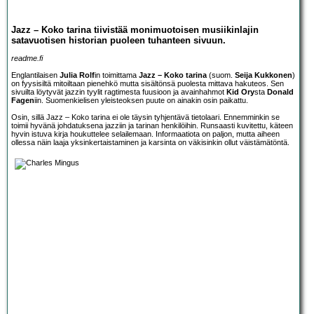
Jazz – Koko tarina tiivistää monimuotoisen musiikinlajin
satavuotisen historian puoleen tuhanteen sivuun.
readme.fi
Englantilaisen
Julia Rolf
in toimittama
Jazz – Koko tarina
(suom.
Seija Kukkonen
)
on fyysisiltä mitoiltaan pienehkö mutta sisältönsä puolesta mittava hakuteos. Sen
sivuilta löytyvät jazzin tyylit ragtimesta fuusioon ja avainhahmot
Kid Ory
sta
Donald
Fagen
iin. Suomenkielisen yleisteoksen puute on ainakin osin paikattu.
Osin, sillä Jazz – Koko tarina ei ole täysin tyhjentävä tietolaari. Ennemminkin se
toimii hyvänä johdatuksena jazziin ja tarinan henkilöihin. Runsaasti kuvitettu, käteen
hyvin istuva kirja houkuttelee selailemaan. Informaatiota on paljon, mutta aiheen
ollessa näin laaja yksinkertaistaminen ja karsinta on väkisinkin ollut väistämätöntä.