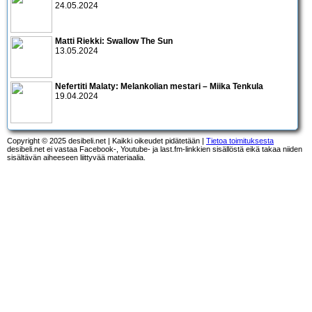
24.05.2024
Matti Riekki: Swallow The Sun
13.05.2024
Nefertiti Malaty: Melankolian mestari – Miika Tenkula
19.04.2024
Copyright © 2025 desibeli.net | Kaikki oikeudet pidätetään |
Tietoa toimituksesta
desibeli.net ei vastaa Facebook-, Youtube- ja last.fm-linkkien sisällöstä eikä takaa niiden
sisältävän aiheeseen liittyvää materiaalia.