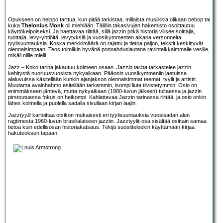
Opukseen on helppo tarttua, kun pitää tarkistaa, millaista musiikkia olikaan bebop tai
kuka
Thelonius Monk
oli miehiään. Tällöin takasivujen hakemisto osoittautuu
käyttökelpoiseksi. Ja haettavaa riittää, sillä jazzin pitkä historia vilisee soittajia,
tuottajia, levy-yhtiöitä, levytyksiä ja vuosikymmenten aikana versonneita
tyylisuuntauksia. Koska merkkimäärä on rajattu ja tietoa paljon, tekstit keskittyvät
olennaisimpaan. Teos toimiikin hyvänä ponnahduslautana ravinteikkaimmalle vesille,
mikäli niille mielii.
Jazz – Koko tarina jakautuu kolmeen osaan.
Jazzin tarina
tarkastelee jazzin
kehitystä nuoruusvuosista nykyaikaan. Pääosin vuosikymmeniin jaetuissa
alaluvuissa käsitellään kunkin ajanjakson olennaisimmat teemat, tyylit ja artistit.
Muutama avainhahmo esitellään tarkemmin, isompi liuta tiivistetymmin. Osio on
enimmäkseen jäntevä, mutta nykyaikaan (1980-luvun jälkeen) tultaessa ja jazzin
pirstoutuessa fokus on heikompi. Kahlattavaa Jazzin tarinassa riittää, ja osio onkin
lähes kolmella ja puolella sadalla sivullaan kirjan laajin.
Jazztyylit
kartoittaa otsikon mukaisesti eri tyylisuuntauksia vuosisadan alun
ragtimesta 1960-luvun brasilialaiseen jazziin. Jazztyylit-osa sisältää osittain samaa
tietoa kuin edellisosan historiakatsaus. Tekijä suositteleekin käyttämään kirjaa
hakuteoksen tapaan.