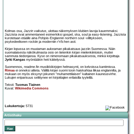
Kolmas osa,
Jazzin vaikutus
, ulottaa näkemyksen klubien lavoja kauemmaksi.
Jazzista ovat ammentaneet esimerkiksi gospel, ska, soul ja easy-listening. Jazzista
kurotetaan etäälle aina Pohjois-Englannin northern soul -villitykseen,
psykedeeliseen rockiin ja moderniin r'n'b:hen asti.
Kirjan lopussa on muutaman aukeaman pikakatsaus jazziin Suomessa. Näin
suomalaisesta näkökulmasta osio on tietenkin kirjan mielenkiintoisin, muttei
sammuta tiedonjanoa. Kyse on nimenomaan pikakatsauksesta, minkä kirjoittaja
Jyrki Kangas
myöntääkin heti kättelyssä.
Suomennos, readme.fin musiikkikirjojen helmasynti, on kelvoissa kantimissa.
Rimaa
ei onneksi aliteta. Välillä kirjan suomi tosin haiskahtaa liikaa englannilta, ja
mukaan on myös eksynyt jokunen ”muhamettilaisen” kaltainen kauneusvirhe.
Lukujen eriparisuus selittynee eri kirjoittajien erilaisilla tyyleillä.
Teksti:
Tuomas Tiainen
Kuvat:
Wikimedia Commons
Lukukertoja:
5731
Artistihaku