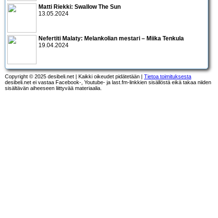
Matti Riekki: Swallow The Sun
13.05.2024
Nefertiti Malaty: Melankolian mestari – Miika Tenkula
19.04.2024
Copyright © 2025 desibeli.net | Kaikki oikeudet pidätetään |
Tietoa toimituksesta
desibeli.net ei vastaa Facebook-, Youtube- ja last.fm-linkkien sisällöstä eikä takaa niiden
sisältävän aiheeseen liittyvää materiaalia.