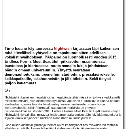
Timo Isoaho käy tuoreessa
Nightwish
-kirjassaan läpi kaiken sen
mitä kiteeläiselle yhtyeelle on tapahtunut sitten edellisen
vokalistinvaihdoksen. Pääpaino on luonnollisesti vuoden 2015
Endless Forms Most Beautiful -pitkäsoiton maailmoissa,
taustoissa ja kiertueessa, mutta samalla lukija johdatetaan
bändin omaan universumiin. Yhtyettä seurataan
demonauhoituksiin, treeneihin, studioihin, pressikierrokselle,
keikkapaikoille, takahuoneisiin ja jälkibileisiin. Sekä tietysti
paljon kauemmas.
Like
Nightwishin kaltainen megabändi, ja megabändistähän tässä on jo kyse vaikka millä
mittareilla mittaisi, elää elämäänsä sykleissä. Jokaisen suuren luvun alussa on uusi
studioalbumi, jonka tiimoilta bändi siirtyy vuosien mittaiselle promootio- ja
kiertuevaiheelle, jolloin ”normaali” saa uuden merkityksen yhtyeen
pienoismaailmassa. Vuoden 2015 Endless Forms Most Beautiful -pitkäsoitto venytti
Nightwishin jo valmiiksi mittavaa ilmaisuarsenaalia entisestään, eivätkä muutokset ja
linjojen viilaukset jääneet suinkaan ainoastaan musiikin puolelle.
Siinä missä aiemmin lyriikat ja teemat olivat keskittyneet ties minkälaisten fantasia-
aiheiden ympärille, kasvoi ja kehittyi kahdeksas pitkäsoitto evoluutioteorian