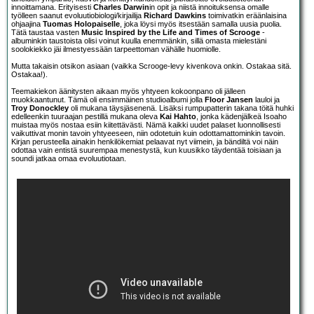
innoittamana. Erityisesti
Charles Darwin
in opit ja niistä innoituksensa omalle
työlleen saanut evoluutiobiologi/kirjailija
Richard Dawkins
toimivatkin eräänlaisina
ohjaajina
Tuomas Holopaiselle
, joka löysi myös itsestään samalla uusia puolia.
Tätä taustaa vasten
Music Inspired by the Life and Times of Scrooge
-
albuminkin taustoista olisi voinut kuulla enemmänkin, sillä omasta mielestäni
soolokiekko jäi ilmestyessään tarpeettoman vähälle huomiolle.
Mutta takaisin otsikon asiaan (vaikka Scrooge-levy kivenkova onkin. Ostakaa sitä.
Ostakaa!).
Teemakiekon äänitysten aikaan myös yhtyeen kokoonpano oli jälleen
muokkaantunut. Tämä oli ensimmäinen studioalbumi jolla
Floor Jansen
lauloi ja
Troy Donockley
oli mukana täysjäsenenä. Lisäksi rumpupatterin takana töitä huhki
edelleenkin tuuraajan pestillä mukana oleva
Kai Hahto
, jonka kädenjälkeä Isoaho
muistaa myös nostaa esiin kiitettävästi. Nämä kaikki uudet palaset luonnollisesti
vaikuttivat monin tavoin yhtyeeseen, niin odotetuin kuin odottamattominkin tavoin.
Kirjan perusteella ainakin henkilökemiat pelaavat nyt viimein, ja bändiltä voi näin
odottaa vain entistä suurempaa menestystä, kun kuusikko täydentää toisiaan ja
soundi jatkaa omaa evoluutiotaan.