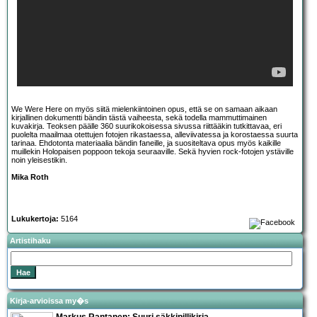
We Were Here on myös siitä mielenkiintoinen opus, että se on samaan aikaan
kirjallinen dokumentti bändin tästä vaiheesta, sekä todella mammuttimainen
kuvakirja. Teoksen päälle 360 suurikokoisessa sivussa riittääkin tutkittavaa, eri
puolelta maailmaa otettujen fotojen rikastaessa, alleviivatessa ja korostaessa suurta
tarinaa. Ehdotonta materiaalia bändin faneille, ja suositeltava opus myös kaikille
muillekin Holopaisen poppoon tekoja seuraaville. Sekä hyvien rock-fotojen ystäville
noin yleisestikin.
Mika Roth
Lukukertoja:
5164
Artistihaku
Kirja-arvioissa my�s
Markus Rantanen: Suuri säkkipillikirja