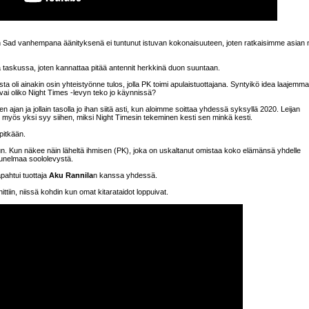
 Sad vanhempana äänityksenä ei tuntunut istuvan kokonaisuuteen, joten ratkaisimme asian n
elä taskussa, joten kannattaa pitää antennit herkkinä duon suuntaan.
ta oli ainakin osin yhteistyönne tulos, jolla PK toimi apulaistuottajana. Syntyikö idea laajemm
 vai oliko Night Times -levyn teko jo käynnissä?
jan ja jollain tasolla jo ihan siitä asti, kun aloimme soittaa yhdessä syksyllä 2020. Leijan
i myös yksi syy siihen, miksi Night Timesin tekeminen kesti sen minkä kesti.
pitkään.
un. Kun näkee näin läheltä ihmisen (PK), joka on uskaltanut omistaa koko elämänsä yhdelle
ta unelmaa soololevystä.
apahtui tuottaja
Aku Rannila
n kanssa yhdessä.
ttiin, niissä kohdin kun omat kitarataidot loppuivat.