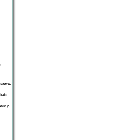
t
 saavat
kalle
älle jo