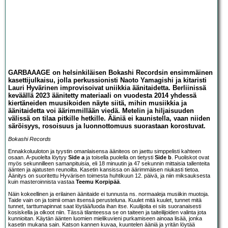
GARBAAAGE on helsinkiläisen Bokashi Recordsin ensimmäinen
kasettijulkaisu, jolla perkussionisti Naoto Yamagishi ja kitaristi
Lauri Hyvärinen improvisoivat uniikkia äänitaidetta. Berliinissä
keväällä 2023 äänitetty materiaali on vuodesta 2014 yhdessä
kiertäneiden muusikoiden näyte siitä, mihin musiikkia ja
äänitaidetta voi äärimmillään viedä. Metelin ja hiljaisuuden
välissä on tilaa pitkille hetkille. Ääniä ei kaunistella, vaan niiden
säröisyys, rosoisuus ja luonnottomuus suorastaan korostuvat.
Bokashi Records
Ennakkoluuloton ja tyystin omanlaisensa ääniteos on jaettu simppelisti kahteen
osaan. A-puolelta löytyy
Side a
ja toisella puolella on tietysti
Side b
. Puoliskot ovat
myös sekunnilleen samanpituisia, eli 18 minuutin ja 47 sekunnin mittaisia tallenteita
äänten ja ajatusten reunoilta. Kasetin kansissa on äärimmäisen niukasti tietoa.
Äänitys on suoritettu Hyvärisen toimesta huhtikuun 12. päivä, ja niin miksauksesta
kuin masteroinnista vastaa
Teemu Korpipää
.
Näin kokeellinen ja erilainen äänitaide ei tunnusta ns. normaaleja musiikin muotoja.
Taide vain on ja toimii oman itsensä perusteluna. Kuulet mitä kuulet, tunnet mitä
tunnet, tarttumapinnat saat löytää/luoda ihan itse. Kuulijoita ei siis suoranaisesti
kosiskella ja olkoot niin. Tässä tilanteessa se on taiteen ja taiteilijoiden valinta jota
kunnioitan. Käytän äänten luomien mielikuvieni purkamiseen ainoaa lisää, jonka
kasetin mukana sain. Katson kannen kuvaa, kuuntelen ääniä ja yritän löytää