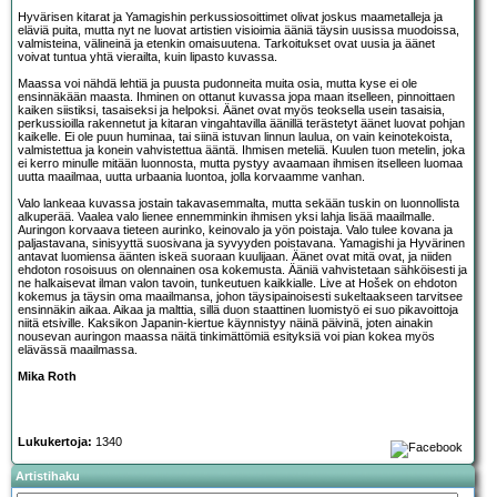
Hyvärisen kitarat ja Yamagishin perkussiosoittimet olivat joskus maametalleja ja
eläviä puita, mutta nyt ne luovat artistien visioimia ääniä täysin uusissa muodoissa,
valmisteina, välineinä ja etenkin omaisuutena. Tarkoitukset ovat uusia ja äänet
voivat tuntua yhtä vierailta, kuin lipasto kuvassa.
Maassa voi nähdä lehtiä ja puusta pudonneita muita osia, mutta kyse ei ole
ensinnäkään maasta. Ihminen on ottanut kuvassa jopa maan itselleen, pinnoittaen
kaiken siistiksi, tasaiseksi ja helpoksi. Äänet ovat myös teoksella usein tasaisia,
perkussioilla rakennetut ja kitaran vingahtavilla äänillä terästetyt äänet luovat pohjan
kaikelle. Ei ole puun huminaa, tai siinä istuvan linnun laulua, on vain keinotekoista,
valmistettua ja konein vahvistettua ääntä. Ihmisen meteliä. Kuulen tuon metelin, joka
ei kerro minulle mitään luonnosta, mutta pystyy avaamaan ihmisen itselleen luomaa
uutta maailmaa, uutta urbaania luontoa, jolla korvaamme vanhan.
Valo lankeaa kuvassa jostain takavasemmalta, mutta sekään tuskin on luonnollista
alkuperää. Vaalea valo lienee ennemminkin ihmisen yksi lahja lisää maailmalle.
Auringon korvaava tieteen aurinko, keinovalo ja yön poistaja. Valo tulee kovana ja
paljastavana, sinisyyttä suosivana ja syvyyden poistavana. Yamagishi ja Hyvärinen
antavat luomiensa äänten iskeä suoraan kuulijaan. Äänet ovat mitä ovat, ja niiden
ehdoton rosoisuus on olennainen osa kokemusta. Ääniä vahvistetaan sähköisesti ja
ne halkaisevat ilman valon tavoin, tunkeutuen kaikkialle.
Live at Hošek on ehdoton
kokemus ja täysin oma maailmansa, johon täysipainoisesti sukeltaakseen tarvitsee
ensinnäkin aikaa. Aikaa ja malttia, sillä duon staattinen luomistyö ei suo pikavoittoja
niitä etsiville. Kaksikon Japanin-kiertue käynnistyy näinä päivinä, joten ainakin
nousevan auringon maassa näitä tinkimättömiä esityksiä voi pian kokea myös
elävässä maailmassa.
Mika Roth
Lukukertoja:
1340
Artistihaku