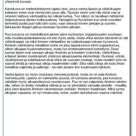
yhteyksiä kuvaan.
Kansikuva on mielenkiintoisesti rajattu otos, jossa vanha lipasto ja sähkökaapin
kaltainen esine ovat vieretysten puun alla. Taustan seinä voisi olla mistä vain ja
siniseen taittuva värimaailma luo viileää tuntua. Tuo viileys on tavallaan nähtävinä
heijastuksena äänten kolkkoudesta. Yamagishi ja Hyvärinen kun eivät soundien
lämmintä puolta juuri tutki tahi suosi, vaan antavat kovien pintojen ja suorien,
leikkaavien linjojen jatkua toisinaan hyvinkin pitkään.
Puu kuvassa on mahdollisesti pienen pieni myönnytys orgaanisuuden suuntaan,
mitä musiikista/äänitaiteesta voi toki myös aistia, mutta ehkä tärkein elementti on silti
sähkökaappi, tai mikä ihmeen relelaatikko tai sulakekaappi onkaan kyseessä.
Ihmisen valmistama metallinen esine on joka tapauksessa kiinni orgaanisessa,
siihen alkujaan kuulumattomana, mutta nyt erottamattomasti kytkettynä. Duon
luomat äänet ovat samaan aikaan ihmisten ja koneiden (vahvistin, sähkökitara,
erilaiset äänten muokkaimet) yhdessä aikaansaamia elementtejä. Huminat, sirinät,
räsähdykset ja kolahdukset eivät ehkä ole suoraan nuotteja, mutta nuottien työn ne
saavat tehdä ja rakentaa siltoja maailmoiden väliin. Eikä näitä siltoja ole luotu ilman
metallisia vaijereita ja palkkeja – tai näin ainakin itse kuulemaani tulkitsen.
Vanha lipasto on myös muistutus menneisyydestä, mutta se on pala ihmisen
menneisyyttä. Lipasto on valmistettu puusta, eli samasta aineesta, jota kuvassa
nähdään myös alkuperäisessä muodossaan. Puu on nyt valjastettu ihmisen tahdon
alle, siihen on lisätty metallisia ottimia ja se on pinnoitettu vieraalla aineella – maalilla,
joka sitoo lipaston ihmisen rakentamaan seinään. Ihmisen maailmaan. Mikä syntyi
alkujaan vapaana, on nyt omaisuutta, esine, uuden tarkoituksen saanut valmiste.