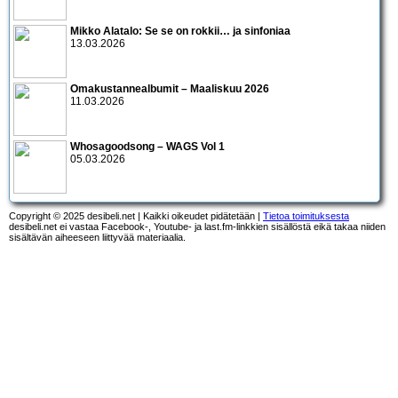
Mikko Alatalo: Se se on rokkii… ja sinfoniaa
13.03.2026
Omakustannealbumit – Maaliskuu 2026
11.03.2026
Whosagoodsong – WAGS Vol 1
05.03.2026
Copyright © 2025 desibeli.net | Kaikki oikeudet pidätetään |
Tietoa toimituksesta
desibeli.net ei vastaa Facebook-, Youtube- ja last.fm-linkkien sisällöstä eikä takaa niiden
sisältävän aiheeseen liittyvää materiaalia.