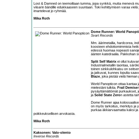
Lost & Damned on teemoiltaan tumma, jopa synkkä, mutta menevä musii
viisarin bändille edukkaaseen suuntaan. Toki kehittymisen varaa vielä 
imartelevat jo ryhmää.
Mika Roth
Dome Runner: World Panopt
Svart Records
Mm. äärimetallia, hardcorea, ind
koosteen ehdottomimmista hetkis
edessä huomaa nopeasti sanojen r
äänten katedraalia. Pakkohan sit
Split Self Matrix
ei ollut kuluva
Industrialmetallin taontaa, särök
toinen sinkkulohkaisu on seits
ja jatkuvat, kunnes lopulta saa
Blaze
, joka pistää vielä hiem
World Panopticon ottaa kantaa ja
mielestäni tulkita.
Frail Demise
n
pysäyttämättömät purkaukset, jo
ja
Solid State Zero
n astetta ta
Dome Runner ajaa kolossaalisen 
on myös tarkoitus, merkitys ja 
purkaa äkkiarvaamatta kaksi ja p
poikkeuksellisen arvokasta.
Mika Roth
Kaksonen: Valo-olento
Inverse Records