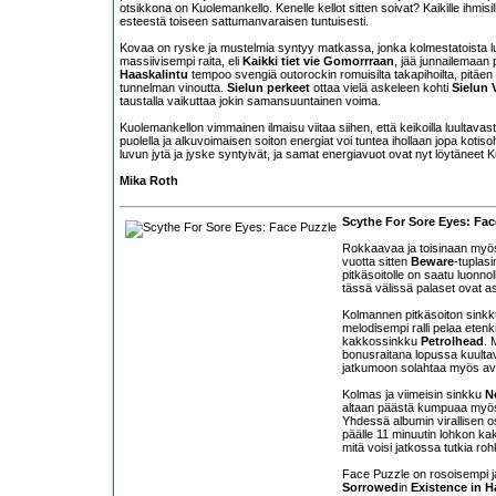
otsikkona on Kuolemankello. Kenelle kellot sitten soivat? Kaikille ihmisille
esteestä toiseen sattumanvaraisen tuntuisesti.
Kovaa on ryske ja mustelmia syntyy matkassa, jonka kolmestatoista luv
massiivisempi raita, eli
Kaikki tiet vie Gomorrraan
, jää junnailemaan
Haaskalintu
tempoo svengiä outorockin romuisilta takapihoilta, pitäen 
tunnelman vinoutta.
Sielun perkeet
ottaa vielä askeleen kohti
Sielun V
taustalla vaikuttaa jokin samansuuntainen voima.
Kuolemankellon vimmainen ilmaisu viitaa siihen, että keikoilla luultavast
puolella ja alkuvoimaisen soiton energiat voi tuntea ihollaan jopa kotiso
luvun jytä ja jyske syntyivät, ja samat energiavuot ovat nyt löytäneet 
Mika Roth
Scythe For Sore Eyes: Fac
Rokkaavaa ja toisinaan myös 
vuotta sitten
Beware
-tuplasi
pitkäsoitolle on saatu luonnol
tässä välissä palaset ovat as
Kolmannen pitkäsoiton sinkk
melodisempi ralli pelaa eten
kakkossinkku
Petrolhead
. 
bonusraitana lopussa kuult
jatkumoon solahtaa myös av
Kolmas ja viimeisin sinkku
N
altaan päästä kumpuaa myö
Yhdessä albumin virallisen
päälle 11 minuutin lohkon kak
mitä voisi jatkossa tutkia r
Face Puzzle on rosoisempi ja 
Sorrowed
in
Existence in H