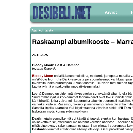
Arviot
H
Ajankohtaista
Raskaampi albumikooste – Marr
26.11.2025
Bloody Moon: Lost & Damned
Inverse Records
Bloody Moon
on laitilalainen melodista, modernia ja nopeaa metallia va
on
Widow from the Dark
-esikoista persoonallisempi, värikkäämpi ja 
tavoitteita, sekä suurempaa kuvaa taustalla. Teknisen toteutuksen rajat
kautta ryhmä on pakotettu innovatiivisemmaksi.
Lost & Damned on pidemmän kypsyttelyn synnyttämä albumi, jolla bändi 
Suuremmat linjat ja korkeammat tarinankaaret ovat toki kunnioitettav
kärkibiiseillä, jotka voivat toimia portteina albumin suurempiin saleihi
vahvaksi valtiksi. Rässimpi, rokimpi ja menevämpi ralli ei ole ehkä mitä
Samoilla linjoilla kaartelee tätä kirjoitettaessa viimeisin sinkku
I’ll Torn
lasketaan myös kunnareiden joukkoon.
Death metalin soundikenttä voi käydä ahtaaksi, etenkin kun halutaan lö
on laskettava se, ettei bändi ole antanut karmien ahdistaa. Todellinen t
pitkäsoitto pystyy rakentamaan osistaan ihan oikeasti suurempaa kok
Bastard
in kummat efektit ovat silkkoja efektejä. Osat palvelevat biisejä 