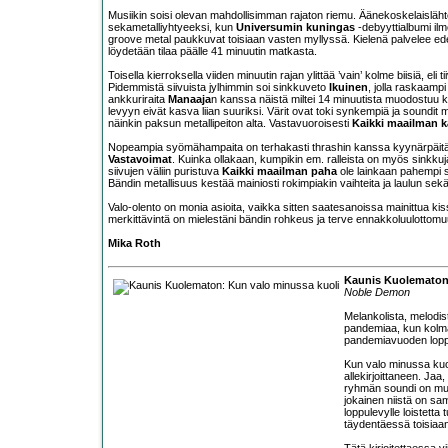
Musiikin soisi olevan mahdollisimman rajaton riemu. Äänekoskelaisläh
sekametalliyhtyeeksi, kun
Universumin kuningas
-debyyttialbumi ilm
groove metal paukkuvat toisiaan vasten myllyssä. Kielenä palvelee edel
löydetään tilaa päälle 41 minuutin matkasta.
Toisella kierroksella viiden minuutin rajan ylittää ’vain’ kolme biisiä, el
Pidemmistä siivuista jylhimmin soi sinkkuveto
Ikuinen
, jolla raskaamp
ankkuriraita
Manaaja
n kanssa näistä miltei 14 minuutista muodostuu 
levyyn eivät kasva liian suuriksi. Värit ovat toki synkempiä ja soundi
näinkin paksun metallipeiton alta. Vastavuoroisesti
Kaikki maailman 
Nopeampia syömähampaita on terhakasti thrashin kanssa kyynärpäit
Vastavoimat
. Kuinka ollakaan, kumpikin em. ralleista on myös sinkkuj
siivujen väliin puristuva
Kaikki maailman paha
ole lainkaan pahempi 
Bändin metallisuus kestää mainiosti rokimpiakin vaihteita ja laulun sekä
Valo-olento on monia asioita, vaikka sitten saatesanoissa mainittua kissa
merkittävintä on mielestäni bändin rohkeus ja terve ennakkoluulottomu
Mika Roth
Kaunis Kuolematon:
Noble Demon
Melankolista, melodi
pandemiaa, kun kolman
pandemiavuoden loppu
Kun valo minussa kuoli
allekirjoittaneen. Jaa
ryhmän soundi on muu
jokainen niistä on sa
loppulevylle loistetta
täydentäessä toisiaa
Tätä kirjoitettaessa 