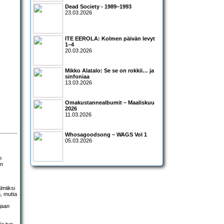
Dead Society - 1989–1993
23.03.2026
ITE EEROLA: Kolmen päivän levyt
1–4
20.03.2026
Mikko Alatalo: Se se on rokkii… ja
sinfoniaa
13.03.2026
Omakustannealbumit – Maaliskuu
2026
11.03.2026
Whosagoodsong – WAGS Vol 1
05.03.2026
n
en
lmiiksi
, mutta
jaan
ja tuo