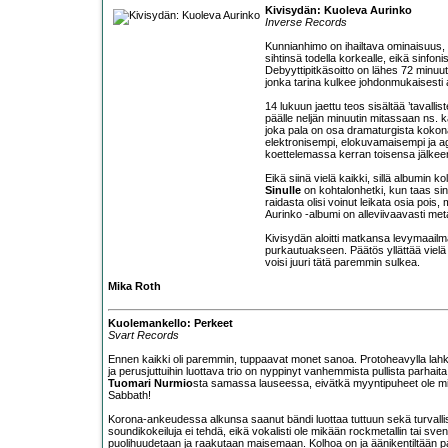
Kivisydän: Kuoleva Aurinko
Inverse Records
Kunnianhimo on ihailtava ominaisuus, 
sihtinsä todella korkealle, eikä sinfo
Debyyttipitkäsoitto on lähes 72 minuu
jonka tarina kulkee johdonmukaisesti a
14 lukuun jaettu teos sisältää ’tavallist
päälle neljän minuutin mitassaan ns. k
joka pala on osa dramaturgista kokon
elektronisempi, elokuvamaisempi ja agg
koettelemassa kerran toisensa jälkeen
Eikä siinä vielä kaikki, sillä albumin 
Sinulle
on kohtalonhetki, kun taas si
raidasta olisi voinut leikata osia poi
Aurinko -albumi on alleviivaavasti met
Kivisydän aloitti matkansa levymaailmas
purkautuakseen. Päätös yllättää vielä
voisi juuri tätä paremmin sulkea.
Mika Roth
Kuolemankello: Perkeet
Svart Records
Ennen kaikki oli paremmin, tuppaavat monet sanoa. Protoheavylla lahk
ja perusjuttuihin luottava trio on nyppinyt vanhemmista pullista parha
Tuomari Nurmio
sta samassa lauseessa, eivätkä myyntipuheet ole m
Sabbath!
Korona-ankeudessa alkunsa saanut bändi luottaa tuttuun sekä turvall
soundikokeiluja ei tehdä, eikä vokalisti ole mikään rockmetallin tai 
puolihuudetaan ja raakutaan maisemaan. Kolhoa on ja äänikentiltään pa