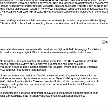
leen syventynyt, yhtyeen soundin kehittyessä. Näin raskaassa ja tinkimättömässä tyylissä y
stä ja niiden käyttö erottavat tekijät yrittäjistä, eikä saksalaisesta yhtiöstä kodin itselleen löy
elmia nousta yläportaalle. Vokalistin kyky yltää ilmaisullaan laidasta toiseen on tärkeä osanen,
t. Nimikappale
Kun valo minussa kuoli
yltää kuuteen ja puoleen minuuttiin, vaan sekuntikaan
ha.
aa tiellään ja vaikka musiikki on tuskaisaa, raskasta ja massiivista, puuttuu siitä kuulijan ja
Puhdistavalla tavalla suloista raskautta, ihanaa murskautumista, kuten deathdoomissa vain voi
tyeen seikkailuja elektronisen metallin maailmassa. Syksyllä 2021 ilmestynyt
Ex Nihilo
-
 tämän uusimman levyn myötä. Bändin itsensä mukaan nimetty neljäs pitkäsoitto ei
sta raidasta suurin osa mahtuu alle neljään minuuttiin. Toki
Until We Die
ja
Until We
kanssa rajapintaa löytävä
NPCs
ei tarvitse kahtakaan minuuttia asioiden
okaalien kiitäessä usein näiden pintojen yllä kuulaina, avainsanan ollessa yhteistyö.
vyöryvät rummut nopeasti mukaan menoon.
en ja luoteen vuorottelussa. Musiikkia tulee kuunneltua antennit viritettyinä, kun
t vaihtavat toisinaan täysin varoittamatta vuoroa.
Over Nothing
ja nykivästi tempova
östä, eikä ankkuriksi jätetty
Carnivorous
-ässäkään mikään perinteisin rytinäraita ole
joja, mutta yhtyettä ei saa kiinni kylmästä ja itsetarkoituksellisesta kikkailusta.
tarkoituksensa.
iset jännitteet ja suoranaiset konfliktit pelaavat kuitenkin pääosin bändin pussiin. Ihan
lasia mosaiikista, josta jokainen voi luoda omanlaisiaan kokonaisuuksia.