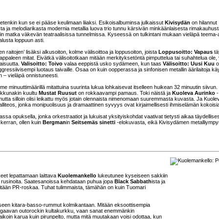
etenkin kun se ei pääse keulimaan liiaksi. Esikoisalbuminsa julkaissut
Kivisydän
on hilannut
nista ja melodiarikasta modernia metallia luova trio tunnu kärsivän minkäänlaisesta rimakauhust
tin matka väkevän teatraalisissa tunnelmissa. Kyseessä on tulkintani mukaan vieläpä teema-
lusta loppuun asti.
en raitojen’ lisäksi alkusoiton, kolme välisoittoa ja loppusoiton, joista
Loppusoitto: Vapaus
tä
appaleen mitat. Eivätkä välisoitotkaan mitään merkityksetöntä pimputtelua tai suhahtelua ole,
aisuutta.
Valisoitto: Toivo
valaa eeppistä usko sydämeen, kun taas
Välisoitto: Uusi Kuu
o
ressiivisempi luotaus taivaille. Osaa on kuin oopperassa ja sinfonisen metallin äärilaitoja k
 – vieläpä onnistuneesti.
kolme minuuttimäärillä mitattuina suurinta lukua lohkaisevat itselleen huikean 32 minuutin siivun.
nkkunakin kuultu
Mustat Ruusut
on rokkaavampi pamaus. Toki näistä ja
Kuoleva Aurinko
-
s, mutta silloin olisi leikattu myös jotain olennaista nimenomaan suuremmasta kuvasta. Ja Kuole
alliteos, jonka monipuolisuus ja dramaattinen syvyys ovat kirjaimellisesti ihmiselämän kokoisi
sa opuksella, jonka orkestraatiot ja lukuisat yksityiskohdat vaativat tietysti aikaa täydellises
 kerran, ollen kuin
Bergman
in
Seitsemäs sinetti
-elokuvasta, eikä Kivisydämen metalliympy
eet lepattamaan laittava
Kuolemankello
lukeutunee kyseiseen sakkiin
ita rusinoita. Saatesanoissa kehdataan puhua jopa
Black Sabbath
ista ja
itään PR-roskaa. Tuhat tulimmaista, tämähän on kuin Tuomari
iseen kitara-basso-rummut kolmikantaan. Mitään eksoottisempia
svengaavan outorockin kultakurkku, vaan sanat enemmänkin
ikoin karua kuin pirunpelto, mutta mitä muutakaan voisi odottaa, kun