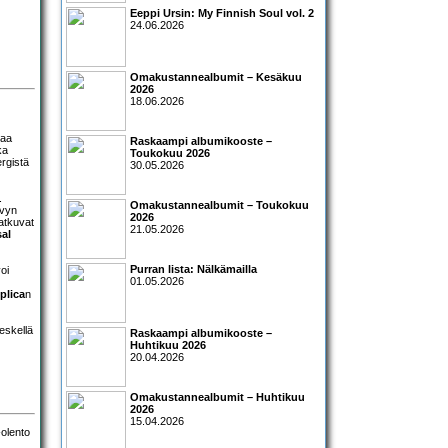
Eeppi Ursin: My Finnish Soul vol. 2
24.06.2026
Omakustannealbumit – Kesäkuu
2026
18.06.2026
paa
Raskaampi albumikooste –
ka
Toukokuu 2026
ergistä
30.05.2026
.
Omakustannealbumit – Toukokuu
evyn
2026
atkuvat
21.05.2026
al
Purran lista: Nälkämailla
oi
01.05.2026
plica
n
eskellä
Raskaampi albumikooste –
Huhtikuu 2026
20.04.2026
Omakustannealbumit – Huhtikuu
2026
15.04.2026