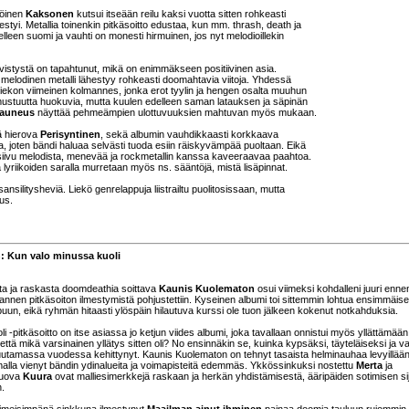
töinen
Kaksonen
kutsui itseään reilu kaksi vuotta sitten rohkeasti
estyi. Metallia toinenkin pitkäsoitto edustaa, kun mm. thrash, death ja
leen suomi ja vauhti on monesti hirmuinen, jos nyt melodioillekin
i tiivistystä on tapahtunut, mikä on enimmäkseen positiivinen asia.
i melodinen metalli lähestyy rohkeasti doomahtavia viitoja. Yhdessä
kiekon viimeinen kolmannes, jonka erot tyylin ja hengen osalta muuhun
t mustuutta huokuvia, mutta kuulen edelleen saman latauksen ja säpinän
kauneus
näyttää pehmeämpien ulottuvuuksien mahtuvan myös mukaan.
ä hierova
Perisyntinen
, sekä albumin vauhdikkaasti korkkaava
a, joten bändi haluaa selvästi tuoda esiin räiskyvämpää puoltaan. Eikä
siivu melodista, menevää ja rockmetallin kanssa kaveeraavaa paahtoa.
 lyriikoiden saralla murretaan myös ns. sääntöjä, mistä lisäpinnat.
nsilitysheviä. Liekö genrelappuja liistrailtu puolitosissaan, mutta
us.
 Kun valo minussa kuoli
sta ja raskasta doomdeathia soittava
Kaunis Kuolematon
osui viimeksi kohdalleni juuri enne
nen pitkäsoiton ilmestymistä pohjustettiin. Kyseinen albumi toi sittemmin lohtua ensimmäis
un, eikä ryhmän hitaasti ylöspäin hilautuva kurssi ole tuon jälkeen kokenut notkahduksia.
 -pitkäsoitto on itse asiassa jo ketjun viides albumi, joka tavallaan onnistui myös yllättämään
, että mikä varsinainen yllätys sitten oli? No ensinnäkin se, kuinka kypsäksi, täyteläiseksi ja va
tamassa vuodessa kehittynyt. Kaunis Kuolematon on tehnyt tasaista helminauhaa levyillään
malla vienyt bändin ydinalueita ja voimapisteitä edemmäs. Ykkössinkuksi nostettu
Merta
ja
 tuova
Kuura
ovat malliesimerkkejä raskaan ja herkän yhdistämisestä, ääripäiden sotimisen si
n.
viimeisimpänä sinkkuna ilmestynyt
Maailman ainut ihminen
painaa doomia tauluun rujommin 