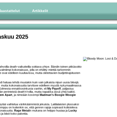
aastattelut
Artikkelit
askuu 2025
hvoilla death-vaikutteilla soittava yhtye. Bändin toinen pitkäsoitto
valmiimpi kokonaisuus, jolla on ehditty miettiä tarkemmin
 ovat edelleen kuultavissa, mutta oletettavien budjettirajoitusten
haluaa tehdä muutakin kuin vain julkaista nipun uusia biisejä.
ia, mutta kokonaisuutta tarvitsee edelleen myydä nykymaailmassa
n. Kolmesta ennakkosinkusta vanhin, eli
My Payoff
, paljastuu
än perinteistä death’n’rollia, mutta napakka ässä yhtä kaikki.
 ’em Apart
, ja nimeään kovempi
Madman’s Boogie Woogie
ytää vaihtelua värikkäämmistä jekuista. Laitilalaisten plussaksi
emppu on kuitenkin se, että genren rajoja sopivasti kolisteleva
onaisuutta.
Rage Metal
in mukana on helppo huutaa ja
Lucky
ja biisit koko pakettia.