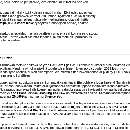
, noille poloisille piruparoille, joita elämän suuri fortuna paiskoo
usta vain yksi ylittää kolmen minuutin rajan. Eikä edes tuo ainoa
 pistäessään grooven kierteet vinkumaan. Ryhmän suosikiksi nimetty
siltä yllä samaan aikaan siisteyden vaikutelmaa, joka vain lisää
eljiä
ja kun
Väärä lääke
rysäyttelee nuottejaan seinille, saattaa
i sattuu ja tapahtuu. Tämän päättelen siitä, että sähkö rätisee jo studion
hvalla. Termit voivat olla mitä tahansa, mutta tästä alkuperäinen 70-
Kuolemankellon.
e Puzzle
rollaavaa metallia soittava
Scythe For Sore Eyes
osui kohdalleni viimeksi aika tarkkaan viis
nkullaan. Maailma oli noina päivinä todella toisenlainen, joten jatkoa vuoden 2019
Nothing
-
lisista syitä odotella hiukan pidempään. Viisi vuotta sitten kokoonpanoa oli pistetty juuri uusiks
ettuneet jo kohdilleen.
uputki aukesi syyskuun alussa, kun napakkaan kitarariffiin pohjaava
Lust
ilmestyi. Toimiva j
kin kertosäkeen kohdilla, mutta allekirjoittaneelle paremmin uppoaa menevintä laitaa edustava
Mitta painuu mukavasti alle kolmen minuutin, sahauksessa on sävyä sekä voimaa ja sukulais
avaan
Judas Priest
-lainaan
Breaking the Law
on miellyttävän selkeä. Samaan kipakampaa
ausraita
25.8609
ja möyrivämpi
Silence You
.
o!
onkin sitten plus viiden minuutin mitassaan bändin toista puolta edustava kaunokainen. S
s miehisempään ärinään enemmän luottava
Metalsin
, jossa minuutin voivat ja saavat virrat.
 osuuden sulkevan
What We Do in the Shadows
-siivun kanssa lopun kolossit lohkaisevat its
usta. Jälkimmäisen progehtaviakin sävyjä sisältävässä kulussa on toisaalta jotain uutta ja eril
ohkeamminkin.
positiivisella tavalla viimeistelemättömämpi. Jotain tulevasta voi kertoa sekin, että thrash-bä
atred
on versioitu joukossa. Sävyjä on heivattu tummemmiksi ja rautaa on lastattu tankoihin