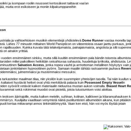
kki ja isompaan rooliin nousseet kertosäkeet taittavat vaa’an
jää, mutta erot esikoiseen ja moniin kilpakumppaneihin
icon
ustrialia ja vaihtoehtoisen musiikin elementtejä yhdistelevä
Dome Runner
vastaa monella ta
tä. Lähes 77 minuutin mittainen World Panopticon on viiteentoista osaan jaettu purkaus, jon
ajallisuuden. Kuinka kuvata tätä telaketjumaista, painajaismaista, angstista ja silti superen
ä on ainakin yrittää.
n vuoden ensimmäinen sinkku, mutta sillä kuultiin ensimmäinen pala bändin toisesta albumista
itaroiden miltei paikoilleen hetkittäin seisahtuvaa sahausta, huudettuja lyriikoita, ahdistusta. L
enminuuttinen
Salvation Access
, jonka nopea vauhti ja armottoman metallinen höykytys vain j
vutetaan jonkinlainen hypnoottinen pyörre. Samaan maaliin tähtää raskaammin jauhava
Revers
an pidemmäksi, julmemmaksi ja mustemmaksi messuksi.
 tarkastelee maailman tilaa, niin yksilön kuin suurempien yhteisöjen tasolla. Tai näin kuullun v
 kaltaiset hyytävät hetket ovat yhtä merkittäviä palasia kuin
Possessed Empty Vessel
in
iden syöverit vetävät kaiken materiaalin nieluunsa mustan aukon voimalla.
Biased Heart Re
rttuvammat sekä rokimmat muodot ovat pisteitä, joista tutustumisen voisi aloittaa.
teoksen äärirajoille, mutta kaiken metelin, suhinan, kolinan, kalkkeen ja kitaransahauksen k
ymmärrys. Kuulijalta vaaditaan venymistä näinä puolituntisten albumeiden aikana, kun pitääkin
uoli kertaa mittavampi annos tinkimättömyyttä. Vaan ken etsii, hän voi myös löytää jotain