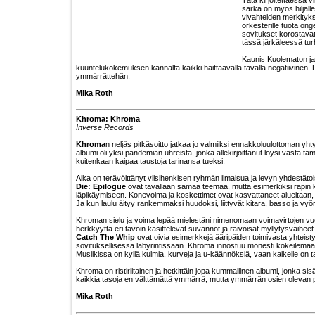
sarka on myös hiljal
vivahteiden merkitykse
orkesterille tuota ong
sovitukset korostava
tässä järkäleessä tur
Kaunis Kuolematon jatk
kuuntelukokemuksen kannalta kaikki haittaavalla tavalla negatiivinen. 
ymmärrättehän.
Mika Roth
Khroma: Khroma
Inverse Records
Khroma
n neljäs pitkäsoitto jatkaa jo valmiiksi ennakkoluulottoman yh
albumi oli yksi pandemian uhreista, jonka allekirjoittanut löysi vasta
kuitenkaan kaipaa taustoja tarinansa tueksi.
Aika on terävöittänyt viisihenkisen ryhmän ilmaisua ja levyn yhdestätoi
Die: Epilogue
ovat tavallaan samaa teemaa, mutta esimerkiksi rapin 
läpikäymiseen. Konevoima ja koskettimet ovat kasvattaneet alueitaan, v
Ja kun laulu äityy rankemmaksi huudoksi, liittyvät kitara, basso ja 
Khroman sielu ja voima lepää mielestäni nimenomaan voimavirtojen vuoks
herkkyyttä eri tavoin käsittelevät suvannot ja raivoisat myllytysvaihee
Catch The Whip
ovat oivia esimerkkejä ääripäiden toimivasta yhteisty
sovituksellisessa labyrintissaan. Khroma innostuu monesti kokeilemaan ra
Musiikissa on kyllä kulmia, kurveja ja u-käännöksiä, vaan kaikelle on 
Khroma on ristiriitainen ja hetkittäin jopa kummallinen albumi, jonka sisä
kaikkia tasoja en välttämättä ymmärrä, mutta ymmärrän osien olevan pa
Mika Roth