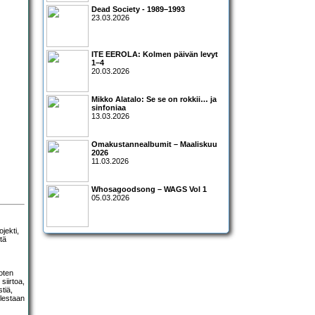
Dead Society - 1989–1993
23.03.2026
ITE EEROLA: Kolmen päivän levyt
1–4
20.03.2026
Mikko Alatalo: Se se on rokkii… ja
sinfoniaa
13.03.2026
Omakustannealbumit – Maaliskuu
2026
11.03.2026
Whosagoodsong – WAGS Vol 1
05.03.2026
jekti,
tä
joten
siirtoa,
stiä,
lestaan