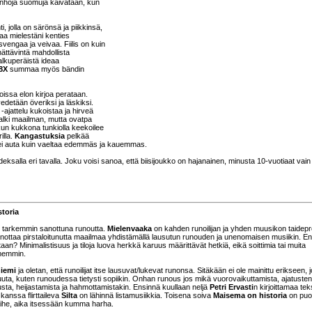
vanhoja suomuja kaivataan, kun
 jolla on särönsä ja piikkinsä,
aa mielestäni kenties
svengaa ja veivaa. Fiilis on kuin
ehättävintä mahdollista
lkuperäistä ideaa
8X
summaa myös bändin
oissa elon kirjoa perataan.
detään överiksi ja läskiksi.
-ajattelu kukoistaa ja hirveä
alki maailman, mutta ovatpa
un kukkona tunkiolla keekoilee
illa.
Kangastuksia
pelkää
en ei auta kuin vaeltaa edemmäs ja kauemmas.
salla eri tavalla. Joku voisi sanoa, että biisijoukko on hajanainen, minusta 10-vuotiaat vain
toria
ta, tarkemmin sanottuna runoutta.
Mielenvaaka
on kahden runoilijan ja yhden muusikon taidepro
ottaa pirstaloitunutta maailmaa yhdistämällä lausutun runouden ja unenomaisen musiikin. En
? Minimalistisuus ja tiloja luova herkkä karuus määrittävät hetkiä, eikä soittimia tai muita
mmemmin.
niemi
ja oletan, että runoilijat itse lausuvat/lukevat runonsa. Sitäkään ei ole mainittu erikseen, 
tuuta, kuten runoudessa tietysti sopiikin. Onhan runous jos mikä vuorovaikuttamista, ajatusten 
ta, heijastamista ja hahmottamistakin. Ensinnä kuullaan neljä
Petri Ervasti
n kirjoittamaa tek
anssa flirttaileva
Silta
on lähinnä listamusiikkia. Toisena soiva
Maisema on historia
on puo
aihe, aika itsessään kumma harha.