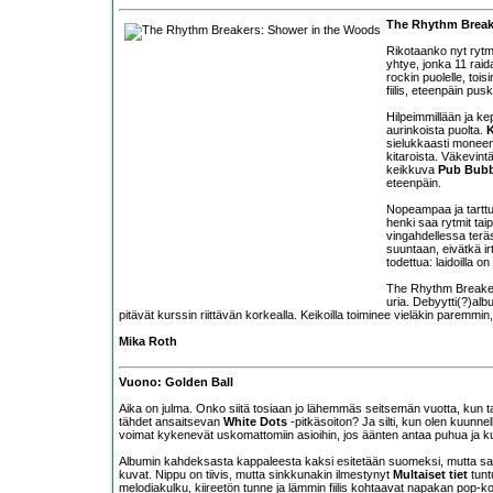
The Rhythm Break
Rikotaanko nyt rytm
yhtye, jonka 11 raida
rockin puolelle, t
fiilis, eteenpäin pu
Hilpeimmillään ja k
aurinkoista puolta.
K
sielukkaasti mone
kitaroista. Väkevi
keikkuva
Pub Bubb
eteenpäin.
Nopeampaa ja tartt
henki saa rytmit ta
vingahdellessa terä
suuntaan, eivätkä ir
todettua: laidoilla on
The Rhythm Breakers 
uria. Debyytti(?)albu
pitävät kurssin riittävän korkealla. Keikoilla toiminee vieläkin paremmin
Mika Roth
Vuono: Golden Ball
Aika on julma. Onko siitä tosiaan jo lähemmäs seitsemän vuotta, kun 
tähdet ansaitsevan
White Dots
-pitkäsoiton? Ja silti, kun olen kuunnel
voimat kykenevät uskomattomiin asioihin, jos äänten antaa puhua ja k
Albumin kahdeksasta kappaleesta kaksi esitetään suomeksi, mutta sanoj
kuvat. Nippu on tiivis, mutta sinkkunakin ilmestynyt
Multaiset tiet
tunt
melodiakulku, kiireetön tunne ja lämmin fiilis kohtaavat napakan pop