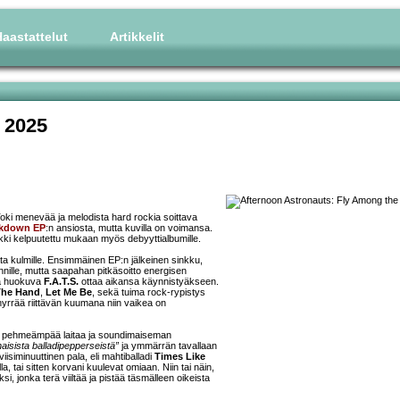
aastattelut
Artikkelit
 2025
ki menevää ja melodista hard rockia soittava
kdown EP
:n ansiosta, mutta kuvilla on voimansa.
ikki kelpuutettu mukaan myös debyyttialbumille.
ivata kulmille. Ensimmäinen EP:n jälkeinen sinkku,
nnille, mutta saapahan pitkäsoitto energisen
ja huokuva
F.A.T.S.
ottaa aikansa käynnistyäkseen.
The Hand
,
Let Me Be
, sekä tuima rock-rypistys
hyrrää riittävän kuumana niin vaikea on
un pehmeämpää laitaa ja soundimaiseman
aisista balladipepperseistä”
ja ymmärrän tavallaan
isiminuuttinen pala, eli mahtiballadi
Times Like
 tai sitten korvani kuulevat omiaan. Niin tai näin,
 jonka terä viiltää ja pistää täsmälleen oikeista