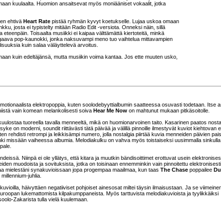
maan kuulaalta. Huomion ansaitsevat myös moniääniset vokaalit, jotka
len ehtivä
Heart Rate
pistää ryhmän kyvyt koetukselle. Lujaa uskoa omaan
ku, josta ei typistelty mitään Radio Edit -versiota. Onneksi näin, sillä
teenpäin. Toisaalta musiikki ei kaipaa välttämättä kiertoteitä, minkä
gaava pop-kaunokki, jonka naksuvampi meno tuo vaihtelua mittavampien
lisuuksia kuin salaa väläyttelevä arvoitus.
lmaan kuin edeltäjänsä, mutta musiikin voima kantaa. Jos ette muuten usko,
motionaalista elektropoppia, kuten soolodebyyttialbumin saatteessa osuvasti todetaan. Itse 
niistä vain komean melankolisesti soiva
Hear Me Now
on mahtunut mukaan pitkäsoitolle.
ulostaa tuoreella tavalla menneeltä, mikä on huomionarvoinen taito. Kasarinen paatos nost
ke on moderni, soundit riittävästi tätä päivää ja välillä pinnoille ilmestyvät kuviot kiehtovan er
ten rehdisti retrompi ja leikkisämpi numero, jolla nostalgia piirtää kuvia menneiden päivien pai
uhki missään vaiheessa albumia. Melodiakulku on vahva myös toistaiseksi uusimmalla sinkulla
pale.
deissä. Niinpä ei ole yllätys, että kitara ja muutkin bändisoittimet erottuvat usein elektronises
en muodoista ja sovituksista, jotka on toisinaan ennemminkin vain pinnoitettu elektronisesti
aa mielestäni synakuvioissaan jopa progempaa maailmaa, kun taas
The Chase
poppailee
Du
 millennium-juhlia.
ioilla, häivyttäen negatiiviset pohjoiset ainesosat miltei täysin ilmaisustaan. Ja se viimeinen 
roopan lukemattomista kilpakumppaneista. Myös tarttuvista melodiakuvioista ja tyylikkäiksi
soolo-Zakarista tulla vielä kuulemaan.