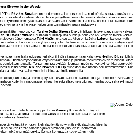
ers: Shower in the Woods
it?
The Rhythm Breakers
on modernimpaa ja roots-vetoista rock'n'rollia soittava eteläsuom
n mittaisella albumilla ei olla niin tarkkoja tyylilajien välisistä rajoista. Välillä livetään enemmän
oisinaan rytmimusiikin syke pääsee hakkaamaan kovemmin. Tärkeintä on kuitenkin kaikkea s
skeva voima ja viisihenkisen orkesterin toimintaa leimaava nälkäisyys.
epeimmillään meno on, kun
Twelve Dollar Shoes
it löytyvät jalkaan ja svengaava soitto veiva
ari ”KJ Wolf” Viitanen
puhaltaa huuliharpusta puhtia ja hauskaa on. Yhtyeen toinen vokalist
en taipuvan äänen omaava
Talvi Äkräs
, joka vastaa Viitasen ja
Juha Laine
en kanssa myös
ntä magiikka on kahden äänen yhtyessä ja ehkä hiukan kisatessakin. Enemmän countryn kyyd
le
saa rootsin repsottamaan, mutta positiiviset vibat tasoittavat kuopat tiestä ja vankkurit ku
uvampaa materiaalia edustaa heti alkurähinöissä maisemaan kajahtava
Healing Blues
, jolla 
ipumaan. Hieman myöhemmin levyn nimiraita tulee ja puristaa rockimmin oikeista kohdin, kitar
ssoundeillaan taustalla. Tarttumapintaa pyritään luomaan myös ns. valtavirran kitarapoprocki
tiotoiksi laskettavat
Here and Now
tai
500 Tip
mielestäni riko mitään peruuttamattomasti. Ku
 tilaa ja aidat ovat vain symbolisia linjoja avoimilla preerioilla.
ei tuo juuri uutta ja uniikkia pöydälle, eivätkä albumin kaikki raidat jätä muistiin kovinkaan s
milla on kuitenkin ansionsa ja rikkaan kerrokselliset kielisoittimet, huuliharppu, sekä rytmipuol
, arvaan.
tamperelainen folkahtavaa poppia luova
Vuono
julkaisi edelleen täydet
lut tätä uutta albumia, tuntuu ettei välissä ole kulunut päivääkään. Musiikin
uuntelee sydämellään.
a tärkeämpää on usein kielirajat tieltään pyyhkäisevät ajatukset, ideat ja
uu nousevan kerran toisensa jälkeen muiden yläpuolelle. Kohottava
-koukun, eikä enempää tarvita. Samaa kohottavaa keveyttä on myös