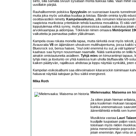
siirto, sillä samalla sivuun sysätään monta tiukkaa rallia. Vaan mihin 
uusillakin pärjää.
Rauhallisemmin polskiva
Syvyyksiin
on suorastaan kaunis tunnelmointi,
mutta joka myös uskaltaa kuultaa ja loistaa. Bändin ominta tyyliä edust
osoittavastikin nimetty
Kampelavaikutus
, jolla romuinen kitarasoundi 
raapivista murikoista yritettäisiin tehdä kaunista mosaiikkia. Ei siitä vi
lopputulemaa ehkä synny, mutta prosessissa saattaa sukeutua jotain a
arvokkaampaa ja aidompaa. Tökkivän nimen omaava
Motörpriest 19
vaikutteita ja pamauttaa pallon yläkulmaan.
Kampela osaa rokata monella tapaa, mutta tärkeitä ovat myös tekstit, j
Avausraita
V8
on äijämäisen uhouksen multihuipentuma, jossa kaikki ve
Bluesrock soi, bensa haisee,
”mul onki enemmä ku sul, ja viäl tuplana”
kaahaus saa hymyn nousemaan naamalle. Näitä sankareita on teillä h
ainakin omistautuneita asialleen.
Tyhjä mies
on kimurantimpi tapaus, k
tyhjä mies ja itsetunto on yhtä kateissa kuin uholla bluffaavalla V8-sotur
kaiken päättyvän, rajallisuus ahdistaa ja loppu näyttää synkältä, jot
Kampelan esikoisalbumi saa elinvoimaisen kitararockin toimimaan kahdek
haluavat näyttää taitojaan ja fisu sätkii energisesti.
Mika Roth
Mielenvaaka: Maisema on his
Ja sitten jotain hieman erilais
joka kuuleman mukaan tasapain
kuinka unenomaisuus saavutetaan
äänenlähteitä eritellä sen ku
Musiikista vastaa
Lauri Talas
kuulijalle tuupataan paljon vas
toisinaan myös niiden muokkaus
joista menevämmän poprockin k
jotain enemmän. Ajan virta on 