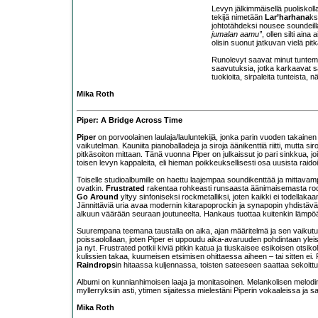
Levyn jälkimmäisellä puoliskoll
tekijä nimetään
Lar’harhana
ks
johtotähdeksi nousee soundeill
jumalan aamu”
, ollen silti aina
olisin suonut jatkuvan vielä pit
Runolevyt saavat minut tuntemaa
saavutuksia, jotka karkaavat sa
tuokioita, sirpaleita tunteista,
Mika Roth
Piper: A Bridge Across Time
Piper
on porvoolainen laulaja/lauluntekijä, jonka parin vuoden takaine
vaikutelman. Kauniita pianoballadeja ja siroja äänikenttiä riitti, mutta si
pitkäsoiton mittaan. Tänä vuonna Piper on julkaissut jo pari sinkkua, jo
toisen levyn kappaleita, eli hieman poikkeuksellisesti osa uusista raidois
Toiselle studioalbumille on haettu laajempaa soundikenttää ja mittavamp
ovatkin.
Frustrated
rakentaa rohkeasti runsaasta äänimaisemasta roc
Go Around
yltyy sinfoniseksi rockmetalliksi, joten kaikki ei todellaka
Jännittäviä uria avaa modernin kitarapoprockin ja synapopin yhdistäv
alkuun väärään seuraan joutuneelta. Hankaus tuottaa kuitenkin lämpö
Suurempana teemana taustalla on aika, ajan määritelmä ja sen vaikutus e
poissaolollaan, joten Piper ei uppoudu aika-avaruuden pohdintaan yleis
ja nyt. Frustrated potkii kiviä pitkin katua ja tiuskaisee esikoisen otsiko
kulissien takaa, kuumeisen etsimisen ohittaessa aiheen – tai sitten ei. P
Raindrops
in hitaassa kuljennassa, toisten sateeseen saattaa sekoittu
Albumi on kunnianhimoisen laaja ja monitasoinen. Melankolisen melodin
myllerryksiin asti, ytimen sijaitessa mielestäni Piperin vokaaleissa ja s
Mika Roth