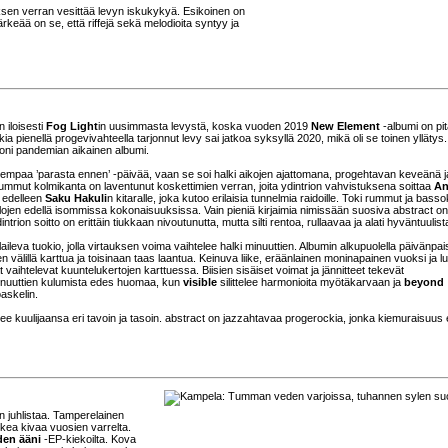
sen verran vesittää levyn iskukykyä. Esikoinen on
keää on se, että riffejä sekä melodioita syntyy ja
n iloisesti
Fog Light
in uusimmasta levystä, koska vuoden 2019
New Element
-albumi on pi
ia pienellä progevivahteella tarjonnut levy sai jatkoa syksyllä 2020, mikä oli se toinen yllätys
 moni pandemian aikainen albumi.
ukempaa ’parasta ennen’ -päivää, vaan se soi halki aikojen ajattomana, progehtavan keveänä j
ummut kolmikanta on laventunut koskettimien verran, joita ydintrion vahvistuksena soittaa
An
i edelleen
Saku Hakuli
n kitaralle, joka kutoo erilaisia tunnelmia raidoille. Toki rummut ja basso
ojen edellä isommissa kokonaisuuksissa. Vain pieniä kirjaimia nimissään suosiva abstract on
ntrion soitto on erittäin tiukkaan nivoutunutta, mutta silti rentoa, rullaavaa ja alati hyväntuulist
ileva tuokio, jolla virtauksen voima vaihtelee halki minuuttien. Albumin alkupuolella päivänpai
välillä karttua ja toisinaan taas laantua. Keinuva liike, eräänlainen moninapainen vuoksi ja lu
 vaihtelevat kuuntelukertojen karttuessa. Biisien sisäiset voimat ja jännitteet tekevät
minuuttien kulumista edes huomaa, kun
visible
silittelee harmonioita myötäkarvaan ja
beyond
askelin.
lee kuulijaansa eri tavoin ja tasoin. abstract on jazzahtavaa progerockia, jonka kiemuraisuus 
in juhlistaa. Tamperelainen
kkea kivaa vuosien varrelta.
den ääni
-EP-kiekoilta. Kova