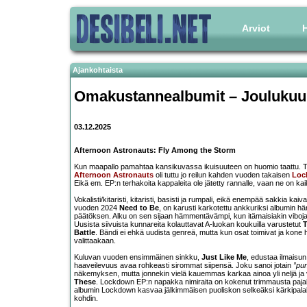
Arviot
H
Ajankohtaista
Omakustannealbumit – Joulukuu
03.12.2025
Afternoon Astronauts: Fly Among the Storm
Kun maapallo pamahtaa kansikuvassa ikuisuuteen on huomio taattu. To
Afternoon Astronauts
oli tuttu jo reilun kahden vuoden takaisen
Loc
Eikä em. EP:n terhakoita kappaleita ole jätetty rannalle, vaan ne on ka
Vokalisti/kitaristi, kitaristi, basisti ja rumpali, eikä enempää sakkia ka
vuoden 2024
Need to Be
, on karusti karkotettu ankkuriksi albumin hä
päätöksen. Alku on sen sijaan hämmentävämpi, kun itämaisiakin vibo
Uusista siivuista kunnareita kolauttavat A-luokan koukuilla varustetut
Battle
. Bändi ei ehkä uudista genreä, mutta kun osat toimivat ja kone 
valittaakaan.
Kuluvan vuoden ensimmäinen sinkku,
Just Like Me
, edustaa ilmais
haaveilevuus avaa rohkeasti sirommat siipensä. Joku sanoi jotain
”pun
näkemyksen, mutta jonnekin vielä kauemmas karkaa ainoa yli neljä ja vi
These
. Lockdown EP:n napakka nimiraita on kokenut trimmausta pajalla,
albumin Lockdown kasvaa jälkimmäisen puoliskon selkeäksi kärkipalaksi,
kohdin.