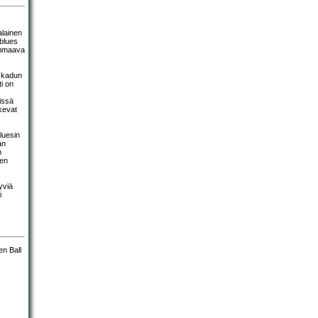
alainen
 blues
ummaava
a kadun
i on
issä
lkevat
bluesin
an
n
ten
yviä
i