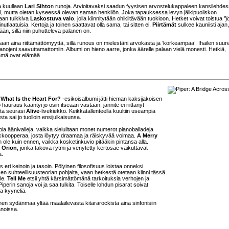
a kuullaan
Lari Sihto
n runoja. Arvioitavaksi saadun fyysisen arvostelukappaleen kansilehde
i, mutta oletan kyseessä olevan saman henkilön. Joka tapauksessa levyn jälkipuoliskon
aan tuikkiva
Laskostuva valo
, jolla kiinnitytään ohikiitävään tuokioon. Hetket voivat toistua
”j
 ainutlaatuisia. Kertoja ja toinen saattavat olla sama, tai sitten ei.
Piirtämät
sulkee kauniisti ajan
kään, sillä niin puhutteleva palanen on.
n aina riittämättömyyttä, sillä runous on mielestäni arvokasta ja ’korkeampaa’. Ihailen suure
nojeni saavuttamattomiin. Albumi on hieno aarre, jonka äärelle palaan vielä monesti. Hetkiä,
 nämä ovat elämää.
n
What Is the Heart For?
-esikoisalbumi jätti hieman kaksijakoisen
ro hauraus kääntyi jo osin itseään vastaan, jännite ei riittänyt
ita seurasi
Alive
-livekiekko. Keikkatallenteella kuultiin useampia
ta sai jo tuolloin ensijulkaisunsa.
ia äänivalleja, vaikka sieluiltaan monet numerot pianoballadeja
koopperaa, josta löytyy draamaa ja räiskyvää voimaa.
A Merry
an ole kuin ennen, vaikka kosketinkuvio pitääkin pintansa alla.
ä
Orion
, jonka takova rytmi ja venytetty kertosäe vaikuttavat
ä.
ri keinoin ja tasoin. Pölyinen filosofisuus loistaa onneksi
en suhteellisuusteorian pohjalta, vaan hetkestä otetaan kiinni tässä
lle.
Tell Me
etsii yhtä kärsimättömänä tarkoituksia verhojen ja
iperin sanoja voi ja saa tulkita. Toiselle lohdun pisarat soivat
a kyyneliä.
en sydänmaa yltää maalailevasta kitararockista aina sinfonisiin
anoissa.