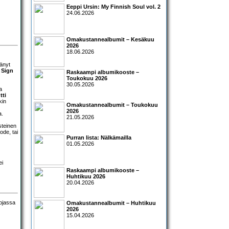
Eeppi Ursin: My Finnish Soul vol. 2
24.06.2026
Omakustannealbumit – Kesäkuu
2026
18.06.2026
tänyt
.
Sign
Raskaampi albumikooste –
Toukokuu 2026
30.05.2026
a
tti
kin
Omakustannealbumit – Toukokuu
2026
a.
21.05.2026
steinen
ode, tai
Purran lista: Nälkämailla
01.05.2026
ei
Raskaampi albumikooste –
Huhtikuu 2026
20.04.2026
Omakustannealbumit – Huhtikuu
2026
15.04.2026