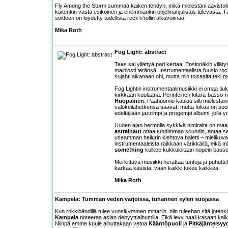
Fly Among the Storm summaa kaiken tehdyn, mikä mielestäni aavistuk
kuitenkin vasta esikoinen ja enemmänkin ohjelmanjulistus tulevasta. Tär
soittoon on löydetty todellista rock’n’rollin alkuvoimaa.
Mika Roth
Fog Light: abstract
Taas sai yllättyä pari kertaa. Ensinnäkin yllätyi
mainiosti teränsä. Instrumentaalista fuusio rock
sujahti aikanaan ohi, mutta niin toisaalta teki
Fog Lightin instrumentaalimusiikki ei omaa ti
kirkkaan kuulaana. Perinteinen kitara-basso-r
Huopainen
. Päähuomio kuuluu silti mielestän
valokeilahetkensä saavat, mutta fokus on sool
edeltäjiään jazzimpi ja progempi albumi, jolla ydi
Uuden ajan hermolla sykkivä nimiraita on maala
astralnaut
ottaa tuhdimman soundin, antaa sen 
useamman heilurin kiehtova baletti – mielikuvat
instrumentaaleista raikkaan värikkäitä, eikä 
something
kulkee kukkuloitaan nopein basso
Merkittävä musiikki herättää tuntoja ja puhutte
karkaa käsistä, vaan kaikki tukee kaikkea.
Mika Roth
Kampela: Tumman veden varjoissa, tuhannen sylen suojassa
Kun rokkibändillä tulee vuosikymmen mittariin, niin tuleehan sitä jotenk
Kampela
noteeraa asian debyyttialbumilla. Eikä levy haali kasaan kai
Niinpä emme kuule ainuttakaan vetoa
Kääntöpuoli
ja
Pitkäjänteisyy