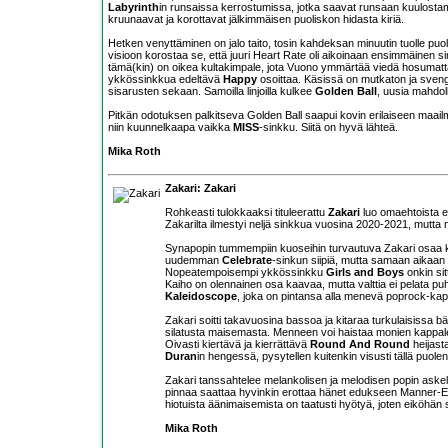
Labyrinth
in runsaissa kerrostumissa, jotka saavat runsaan kuulosta
kruunaavat ja korottavat jälkimmäisen puoliskon hidasta kiriä.
Hetken venyttäminen on jalo taito, tosin kahdeksan minuutin tuolle puo
visioon korostaa se, että juuri Heart Rate oli aikoinaan ensimmäinen sink
tämä(kin) on oikea kultakimpale, jota Vuono ymmärtää viedä hosumatta e
ykkössinkkua edeltävä
Happy
osoittaa. Käsissä on mutkaton ja sven
sisarusten sekaan. Samoilla linjoilla kulkee
Golden Ball
, uusia mahdol
Pitkän odotuksen palkitseva Golden Ball saapui kovin erilaiseen maai
niin kuunnelkaapa vaikka
MISS
-sinkku. Siitä on hyvä lähteä.
Mika Roth
Zakari: Zakari
Rohkeasti tulokkaaksi tituleerattu
Zakari
luo omaehtoista e
Zakarilta ilmestyi neljä sinkkua vuosina 2020-2021, mutta 
Synapopin tummempiin kuoseihin turvautuva Zakari osaa ku
uudemman
Celebrate
-sinkun siipiä, mutta samaan aikaan sy
Nopeatempoisempi ykkössinkku
Girls and Boys
onkin sit
Kaiho on olennainen osa kaavaa, mutta valttia ei pelata p
Kaleidoscope
, joka on pintansa alla menevä poprock-kap
Zakari soitti takavuosina bassoa ja kitaraa turkulaisissa bän
silatusta maisemasta. Menneen voi haistaa monien kappaleid
Oivasti kiertävä ja kierrättävä
Round And Round
heijast
Duran
in hengessä, pysytellen kuitenkin visusti tällä puolen
Zakari tanssahtelee melankolisen ja melodisen popin askelkuv
pinnaa saattaa hyvinkin erottaa hänet edukseen Manner-Eu
hiotuista äänimaisemista on taatusti hyötyä, joten eiköhän 
Mika Roth