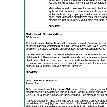
kanssa on kieltämättä mielenkiintoinen ja yllättävä s
Mahdolliset ennakkoasenteet kannattaa kuitenkin vi
sylintereillään ja kahden eri maailman vahvuudet t
jonka Kauhanen myös pystyy toimittamaan vokaaleil
saatu taottua kasaan puhutteleva teos, joka ei sa
melodiselle rätkeelle kertyy vain kolme minuuttia, 
Mika Roth
Mikko Ilmari: Tänään vieläkin
MI Records
Oululaislähtöinen
Mikko Ilmari
ylitti tunteiden voimalla Atlanttia puolis
mukavasti aaltoja kotimaisella musiikkikentällä. Myös
Mr. Hyde
-yhtyee
poprockin saralla ja teemana on jälleen rakkauden voittamaton voima
Tänään vieläkin -sinkku luottaa edeltäjänsä tavoin pop-musiikista tutt
välittömästi siivilleen ja kitaran vierellä kajahtelevat koskettimet ohjaa
ohjaillessa, sillä kertosäkeeseen päästessä Mikko Ilmari osoittaa hal
osuus vie siivulta tarpeettomasti voimaa, eikä viimeinen kolmannes t
tolppalaukaus, mutta lupaava sellainen kuitenkin.
Mika Roth
Ortju: Rakkaustasapaino
Raate Music
Ortju
on laulaja/lauluntekijä
Jaana Ortju
n musiikillinen projekti, jonka
määriteltävien ja havaittavien rajojen tienoilla. Ortju luo omien sanojen
jää se, kuinka paljon hetkissä on luojaa itseään – jos moisella nyt on 
Rakkaustasapaino – mitä se ensinnäkään on? Onko se silkkaa onnen pin
paratiisiin myös varjoja, jotta valo loistaisi omina hetkinään vielä sitä
eikä tämänkään kappaleen kertoja tunnu tietävän täydellistä poispääs