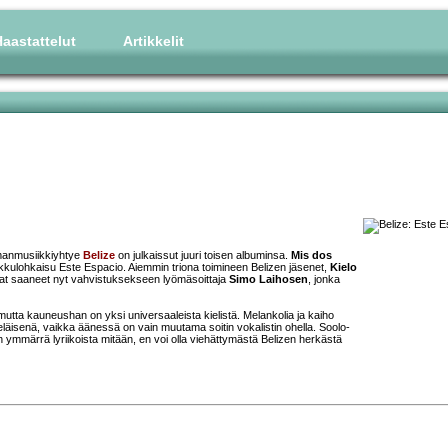
aastattelut
Artikkelit
lmanmusiikkiyhtye
Belize
on julkaissut juuri toisen albuminsa.
Mis dos
kkulohkaisu Este Espacio. Aiemmin triona toimineen Belizen jäsenet,
Kielo
vat saaneet nyt vahvistuksekseen lyömäsoittaja
Simo Laihosen
, jonka
 mutta kauneushan on yksi universaaleista kielistä. Melankolia ja kaiho
äyteläisenä, vaikka äänessä on vain muutama soitin vokalistin ohella. Soolo-
n ymmärrä lyriikoista mitään, en voi olla viehättymästä Belizen herkästä