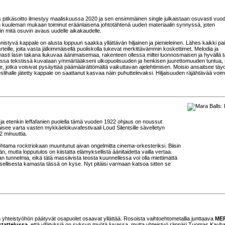
s pitkäsoitto ilmestyy maaliskuussa 2020 ja sen ensimmäinen single julkaistaan osuvasti vuo
 kuuleman mukaan toiminut eräänlaisena johtotähtenä uuden materiaalin synnyssä, joten
ekin mitä osuvin avaus uudelle aikakaudelle.
nistyvä kappale on alusta loppuun saakka yllättävän hiljainen ja pienieleinen. Lähes kaikki pa
rteille, joita vasta jälkimmäisellä puoliskolla tukevat merkittävämmin koskettimet. Melodia ja
sti lasin takana liukuvaa äänimaisemaa, rakenteen ollessa miltei luonnosmaisen ja hyvällä t
sessa tekstissä kuvataan ymmärtääkseni ulkopuolisuuden ja henkisen juurettomuuden tuntua,
eille, jotka voisivat pysäyttää päämäärättömältä vaikuttavan ajelehtimisen. Moisio ansaitsee täy
slihalle jätetty kappale on saattanut kasvaa näin puhuttelevaksi. Hiljaisuuden räjähtävää voi
n, ja etenkin leffafanien puolella tämä vuoden 1922 ohjaus on noussut
aisee varta vasten mykkäelokuvafestivaali Loud Silentsille sävelletyn
2 minuuttia.
ohtama rocktriokaan muuntunut aivan ongelmitta cinema-orkesteriksi. Biisin
 mutta lopputulos on kiistatta elämyksellistä äänitaidetta vailla vertaa.
 tunnelmia, eikä tätä massiivista teosta kuunnellessa voi olla miettimättä
sellisesta kamasta tässä on kyse. Nyt pitäisi varmaan katsoa sitten se
 yhteistyöhön päätyvät osapuolet osaavat yllättää. Rosoista vaihtoehtometallia junttaava
ME
stattelussa
, että yllätyksiä on syksyn myötä luvassa, mutta yhteistyö räppäri Tuomas Kauh