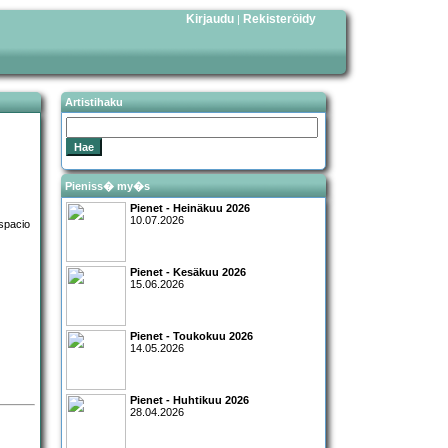
Kirjaudu
Rekisteröidy
|
Artistihaku
Pieniss� my�s
Pienet - Heinäkuu 2026
10.07.2026
Pienet - Kesäkuu 2026
15.06.2026
Pienet - Toukokuu 2026
14.05.2026
Pienet - Huhtikuu 2026
28.04.2026