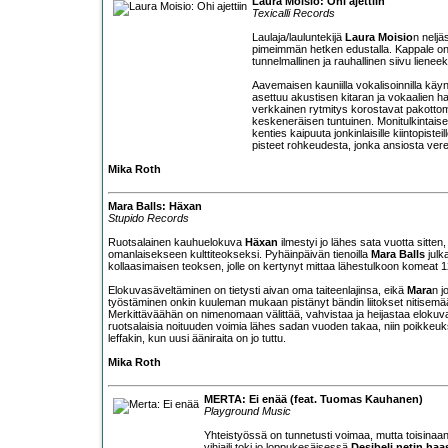
Laura Moisio: Ohi ajettiin
Texicalli Records
Laulaja/lauluntekijä
Laura Moisio
n neljä
pimeimmän hetken edustalla. Kappale on
tunnelmallinen ja rauhallinen siivu liene
Aavemaisen kauniilla vokalisoinnilla käyn
asettuu akustisen kitaran ja vokaalien ha
verkkainen rytmitys korostavat pakottoma
keskeneräisen tuntuinen. Monitulkintai
kenties kaipuuta jonkinlaisille kiintopist
pisteet rohkeudesta, jonka ansiosta vere
Mika Roth
Mara Balls: Häxan
Stupido Records
Ruotsalainen kauhuelokuva
Häxan
ilmestyi jo lähes sata vuotta sitte
omanlaisekseen kulttiteokseksi. Pyhäinpäivän tienoilla
Mara Balls
julk
kollaasimaisen teoksen, jolle on kertynyt mittaa lähestulkoon komeat 1
Elokuvasäveltäminen on tietysti aivan oma taiteenlajinsa, eikä
Mara
n j
työstäminen onkin kuuleman mukaan pistänyt bändin liitokset nitisemään,
Merkittäväähän on nimenomaan välittää, vahvistaa ja heijastaa elokuvan
ruotsalaisia noituuden voimia lähes sadan vuoden takaa, niin poikkeuk
leffakin, kun uusi ääniraita on jo tuttu.
Mika Roth
MERTA: Ei enää (feat. Tuomas Kauhanen)
Playground Music
Yhteistyössä on tunnetusti voimaa, mutta toisinaan
vihjaili toki jo loppukesäisessä
Desibeli.netin haa