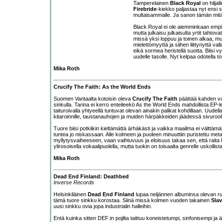
Tamperelainen
Black Royal
on hilja
Firebride
-kiekko paljastaa nyt ensi 
multaisammalle. Ja sanon tämän mitä p
Black Royal ei ole aiemminkaan empiny
mutta julkaisu julkaisulta yrtit tahto
missä yksi loppuu ja toinen alkaa, mut
mielettömyyttä ja siihen liittynyttä v
eikä sormea heristellä suotta. Biisi 
uudelle tasolle. Nyt kelpaa odotella to
Mika Roth
Crucify The Faith: As the World Ends
Suomen Vantaalta kotoisin oleva
Crucify The Faith
päättää kahden vu
sinkulla. Tarina ei kerro enteileekö As the World Ends mahdollista EP-l
taituroivalla yhtyeellä tuntuvat olevan ainakin palikat kohdillaan. Uudel
kitaroinnille, taustanauhojen ja muiden härpäkkeiden jäädessä sivurooli
Tuore biisi potkiikin kieltämättä ärhäkästi ja vaikka maailma ei välttämä
tuntea jo niskassaan. Alle kolmeen ja puoleen minuuttiin puristettu m
myllytysvaiheeseen, vaan vaihtuvuus ja eloisuus takaa sen, että raita k
ylirosoisella vokaalipuolella, mutta tuokin on toisaalta genrelle uskollist
Mika Roth
Dead End Finland: Deathbed
Inverse Records
Helsinkiläinen
Dead End Finland
lupaa neljännen albuminsa olevan run
tämä tuore sinkku korostaa. Siinä missä kolmen vuoden takainen
Slav
uusi sinkku ovia jopa industrialin halleihin.
Entä kuinka sitten DEF:in pojilta taittuu koneistetumpi, sinfonisempi ja