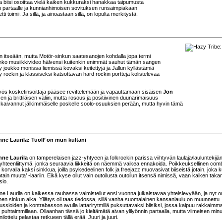
 biisi osoittaa vielä kaiken kukkuraksi hanakkaa taipumusta
n partaalle ja kunnianhimoisen sovituksen runsaimpiakaan
 toimii. Ja sillä, ja ainoastaan sillä, on lopulta merkitystä.
 itseään, mutta Motör-sinkun saatesanojen kohdalla jopa termi
eahko musiikkivideo hälvensi kuitenkin enimmät sauhut tämän sangen
y joukko monissa liemissä kovaksi keitettyjä ja Jallun kyllästämiä
rockin ja klassiseksi katsottavan hard rockin portteja kolistelevaa
 myös kosketinsoittaja pääsee revittelemään ja vapauttamaan sisäisen
Jon
en ja brittiläisen väliin, mutta rosous ja positiivinen duunarimaisuus
n kaivannut jälkimmäiselle poskelle soolo-osuuksien perään, mutta hyvin tämä
ne Laurila: Tuoll’ on mun kultani
nne Laurila
on tamperelaisen jazz-yhtyeen ja folkrockin parissa viihtyvän laulaja/lauluntekijä
yhteenliittymä, jonka seuraavia liikkeitä on näemmä vaikea ennakoida. Poikkeuksellinen com
 korvalla kaksi sinkkua, joilla psykedeelinen folk ja freejazz muovasivat biiseistä jotain, joka k
otain muuta’ -laariin. Eikä kyse ollut vain outoilusta outoilun itsensä nimissä, vaan kaiken takan
sio.
e Laurila on kaikessa rauhassa valmistellut ensi vuonna julkaistavaa yhteislevyään, ja nyt o
nen sinkun aika. Yllätys oli taas tiedossa, sillä vanha suomalainen kansanlaulu on muunnettu
ssioiden ja kontrabasson avulla lattarirytmillä puksuttavaksi biisiksi, jossa kaipuu rakkaimm
 puhtaimmillaan. Ollaanhan tässä jo kieltämätä aivan ylilyönnin partaalla, mutta viimeisen minu
nilottelu pelastaa retkueen tällä erää. Juuri ja juuri.