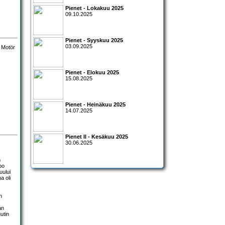
Pienet - Lokakuu 2025
09.10.2025
Pienet - Syyskuu 2025
03.09.2025
Pienet - Elokuu 2025
15.08.2025
Pienet - Heinäkuu 2025
14.07.2025
Pienet II - Kesäkuu 2025
30.06.2025
n
bo
uului
a oli
n
an
utin