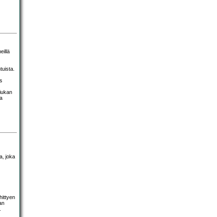
illä
tuista.
ös
hiukan
aa
a, joka
hittyen
an
.