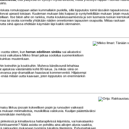
iirto.
skata romukoppaan aidan kummallakin puolella, sillä lopputulos toimii tässäkin tapauksessa k
ukevat upeasti toisiaan. Kuuleman mukaan biisi kaipasi jo syntyhetkillään mukaan ’jotain muuta
laan. Itse biisin aihe on rankka, mutta koulukiusaamisesta ja sen luomasta tuskan kiertokul
arnaa tai osoita sormella yhtäkään näiden onnettomien tapausten osapuolia. Mittaa raskaan
mutta siinä ajassa ehditään käymään läpi kaikki olennainen.
en vuotta sitten, kun
herran edellinen sinkku
sai aikaiseksi
ssä vaikuttava Mikko Ilmari jatkaa sooloilua suomenkielisen
, kuinkas muutenkaan.
uihin keinoihin ja koukkuihin. Muheva bändisoundi lehahtaa
vat ajatuksia väistämättä kohti 80-lukua. Ja mikäs siinä on
litsevansa pop-dramatiikan haastavat kommervenkit. Hiljaisempi
uo enää mitään uutta kaavaan, joten lopputulos on enemmänkin
 ilmaisu liikkuu jossain kokeellisen popin ja runouden vaikeasti
sa mukaan minimalistisia, musiikillisia valokuvia. Kuulijan päätettäväksi
ensinnäkään merkitystä.
keissä ja kimaltavissa hattarapilvissä leijumista, vai kaivataanko
kin kirkkaammin? Näitä asioita on pohdittu aina aikojen alusta saakka,
yä rakkauden mukanaan tuomista tukalista tilanteista. Puhumattakaan