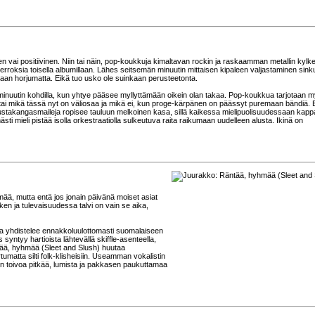
en vai positiivinen. Niin tai näin, pop-koukkuja kimaltavan rockin ja raskaamman metallin kylk
erroksia toisella albumillaan. Lähes seitsemän minuutin mittaisen kipaleen valjastaminen sink
otaan horjumatta. Eikä tuo usko ole suinkaan perusteetonta.
n minuutin kohdilla, kun yhtye pääsee myllyttämään oikein olan takaa. Pop-koukkua tarjotaan 
tai mikä tässä nyt on väliosaa ja mikä ei, kun proge-kärpänen on päässyt puremaan bändiä. 
taustakangasmaileja ropisee tauluun melkoinen kasa, sillä kaikessa mielipuolisuudessaan kapp
ästi mieli pistää isolla orkestraatiolla sulkeutuva raita raikumaan uudelleen alusta. Ikinä on
hmää, mutta entä jos jonain päivänä moiset asiat
en ja tulevaisuudessa talvi on vain se aika,
ka yhdistelee ennakkoluulottomasti suomalaiseen
syntyy hartioista lähtevällä skiffle-asenteella,
ntää, hyhmää (Sleet and Slush) huutaa
rtumatta silti folk-klisheisiin. Useamman vokalistin
in toivoa pitkää, lumista ja pakkasen paukuttamaa