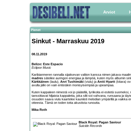
Arviot
H
Pienet
Sinkut - Marraskuu 2019
08.11.2019
Belize: Este Espacio
Eclipse Music
Karibianmeren rannalla sijaitsevan valtion kanssa nimen jakava maai
madres
säteilee auringon energiaa ja lämpöä, kuten myös albumin sin
Kärkkäinen
(laulu),
Anri Tuohimäki
(viulu) ja
Antti Hyartt
(kitara) o
avulla jälki on vain entistäkin monisyisempää ja upeampaa.
Kuten kappaleen nimestä voi jo päätellä, lyriikoita ei esitetä suomeksi,
tanssittavat hiljaista kappaletta, joka silti soi vahvana, runsaana ja t
osuuden saava viulu kaartelee kauniisti melodian ympärillä ja vaikka e
otteesta. Tämä on toden totta akustista runoutta.
Mika Roth
Black Royal: Pagan Saviour
Suicide Records