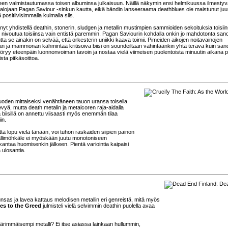
lleen valmistautumassa toisen albuminsa julkaisuun. Näillä näkymin ensi helmikuussa ilmesty
salojaan Pagan Saviour -sinkun kautta, eikä bändin lanseeraama deathblues ole maistunut juur
ositiivisimmalla kulmalla siis.
t yhdistellä deathin, stonerin, sludgen ja metallin mustimpien sammioiden sekoituksia toisiin
vat nivoutua toisiinsa vain entistä paremmin. Pagan Saviourin kohdalla onkin jo mahdotonta sano
ta se ainakin on selvää, että orkesterin uniikki kaava toimii. Pimeiden aikojen noitavainojen
allan ja mammonan kähmintää kritisoiva biisi on soundeiltaan vähintäänkin yhtä terävä kuin sano
vyöryy eteenpäin luonnonvoiman tavoin ja nostaa vielä viimeisen puolentoista minuutin aikana p
ista pitkäsoittoa.
oden mittaiseksi venähtäneen tauon uransa toisella
evyä, mutta death metalin ja metalcoren raja-aidalla
la biisillä on annettu viisaasti myös enemmän tilaa
in.
ttä lopu vielä tänään, voi tuhon raskaiden siipien painon
etallimöhkäle ei myöskään juutu monotoniseen
antaa huomisenkin jälkeen. Pientä variointia kaipaisi
a ulosantia.
sas ja lavea kattaus melodisen metallin eri genreistä, mitä myös
es to the Greed
julmisteli vielä selvimmin deathin puolella avaa
 äärimmäisempi metalli? Ei itse asiassa lainkaan hullummin,