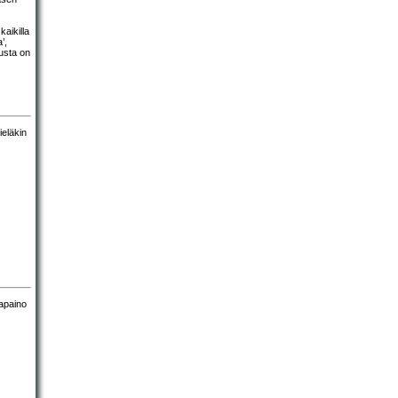
aikilla
’,
usta on