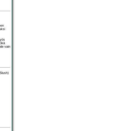
een
uksi
myös
Eikä
ale vain