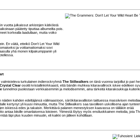
in vuotta julkaissut arkistojen kätköistä
 aikoinaan päätetty tiputtaa albumeilta pois.
et korkealla laadullaan, mutta voiko
in. En väitä, etteikö Don’t Let Your Wild
inomaiseksi ja voittamattomaksi sovi
aasulla yhä monen kilpakumppanin yli
otellessa.
art
valmisteleva turkulainen indierockryhmä
The Stillwalkers
on tänä vuonna tarjoillut jo pari h
Crystal Clear
osoitti kristallinkirkkaasti, että bändin muhkea kitaravallirock iskee edelleen syv
fe
tunnelmoi puolestaan verkkaisemmin ja melodisemmin, aina tärkeitä kitarakoukkuja kuiten
an näiden kahden edeltäjänsä välimaastoon, särökitaravalliston taittuessa massiivisen melodia
dalle kertynyt yli kuusi minuuttia, mutta The Stillwalkers saa tavoilleen uskollisena ajan tuntee
ojen iskiessä edes ja takaisin. Merkittävä palanen menestyksen kaavassa on tälläkin erää
itto antaa biisille omanlaisensa loisteen. Ytimestä löytyy myös ensiluokkainen melodia, jota T
ntää läpi plus kuuden minuutin, eli kaikki on jälleen kohdillaan.