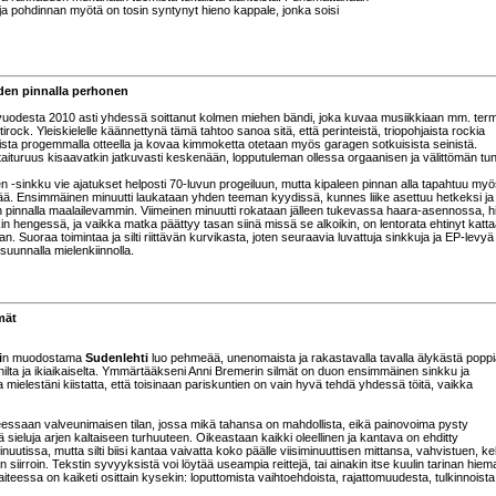
ja pohdinnan myötä on tosin syntynyt hieno kappale, jonka soisi
den pinnalla perhonen
uodesta 2010 asti yhdessä soittanut kolmen miehen bändi, joka kuvaa musiikkiaan mm. terme
irock. Yleiskielelle käännettynä tämä tahtoo sanoa sitä, että perinteistä, triopohjaista rockia
lista progemmalla otteella ja kovaa kimmoketta otetaan myös garagen sotkuisista seinistä.
taituruus kisaavatkin jatkuvasti keskenään, lopputuleman ollessa orgaanisen ja välittömän tun
n -sinkku vie ajatukset helposti 70-luvun progeiluun, mutta kipaleen pinnan alla tapahtuu my
ää. Ensimmäinen minuutti laukataan yhden teeman kyydissä, kunnes liike asettuu hetkeksi ja
 pinnalla maalailevammin. Viimeinen minuutti rokataan jälleen tukevassa haara-asennossa, 
in hengessä, ja vaikka matka päättyy tasan siinä missä se alkoikin, on lentorata ehtinyt katt
an. Suoraa toimintaa ja silti riittävän kurvikasta, joten seuraavia luvattuja sinkkuja ja EP-levyä
 suunnalla mielenkiinnolla.
mät
i
n muodostama
Sudenlehti
luo pehmeää, unenomaista ja rakastavalla tavalla älykästä poppi
ta ja ikiaikaiselta. Ymmärtääkseni Anni Bremerin silmät on duon ensimmäinen sinkku ja
taa mielestäni kiistatta, että toisinaan pariskuntien on vain hyvä tehdä yhdessä töitä, vaikka
essaan valveunimaisen tilan, jossa mikä tahansa on mahdollista, eikä painovoima pysty
sieluja arjen kaltaiseen turhuuteen. Oikeastaan kaikki oleellinen ja kantava on ehditty
uutissa, mutta silti biisi kantaa vaivatta koko päälle viisiminuuttisen mittansa, vahvistuen, ke
siirroin. Tekstin syvyyksistä voi löytää useampia reittejä, tai ainakin itse kuulin tarinan hiem
 taiteessa on kaiketi osittain kysekin: loputtomista vaihtoehdoista, rajattomuudesta, tulkinnoista