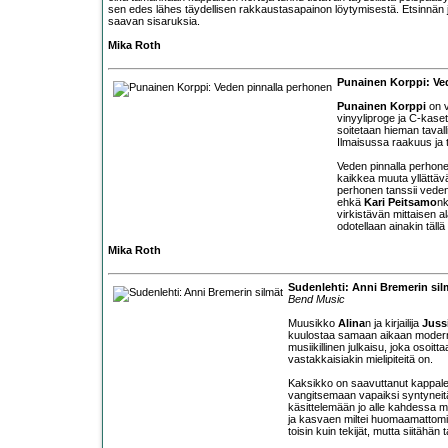
sen edes lähes täydellisen rakkaustasapainon löytymisestä. Etsinnän 
saavan sisaruksia.
Mika Roth
Punainen Korppi: Ve
Punainen Korppi
on v
vinyyliproge ja C-kasett
soitetaan hieman taval
Ilmaisussa raakuus ja 
Veden pinnalla perhone
kaikkea muuta yllättäv
perhonen tanssii veden
ehkä
Kari Peitsamo
nk
virkistävän mittaisen al
odotellaan ainakin tällä
Mika Roth
Sudenlehti: Anni Bremerin sil
Bend Music
Muusikko
Alina
n ja kirjailija
Juss
kuulostaa samaan aikaan modernil
musiikillinen julkaisu, joka osoit
vastakkaisiakin mielipiteitä on.
Kaksikko on saavuttanut kappale
vangitsemaan vapaiksi syntyneitä 
käsittelemään jo alle kahdessa min
ja kasvaen miltei huomaamattomin 
toisin kuin tekijät, mutta siitähän