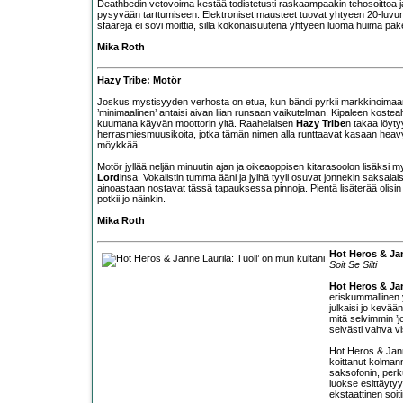
Deathbedin vetovoima kestää todistetusti raskaampaakin tehosoittoa ja
pysyvään tarttumiseen. Elektroniset mausteet tuovat yhtyeen 20-luvu
sfäärejä ei sovi moittia, sillä kokonaisuutena yhtyeen luoma huima paketti
Mika Roth
Hazy Tribe: Motör
Joskus mystisyyden verhosta on etua, kun bändi pyrkii markkinoimaan
’minimaalinen’ antaisi aivan liian runsaan vaikutelman. Kipaleen kost
kuumana käyvän moottorin yltä. Raahelaisen
Hazy Tribe
n takaa löyty
herrasmiesmuusikoita, jotka tämän nimen alla runttaavat kasaan heavy 
möykkää.
Motör jyllää neljän minuutin ajan ja oikeaoppisen kitarasoolon lisäksi
Lord
insa. Vokalistin tumma ääni ja jylhä tyyli osuvat jonnekin saksalais
ainoastaan nostavat tässä tapauksessa pinnoja. Pientä lisäterää olisi
potkii jo näinkin.
Mika Roth
Hot Heros & Jan
Soit Se Silti
Hot Heros & Ja
eriskummallinen 
julkaisi jo kevään
mitä selvimmin ’j
selvästi vahva vi
Hot Heros & Jann
koittanut kolman
saksofonin, perku
luokse esittäytyy
ekstaattinen soiti