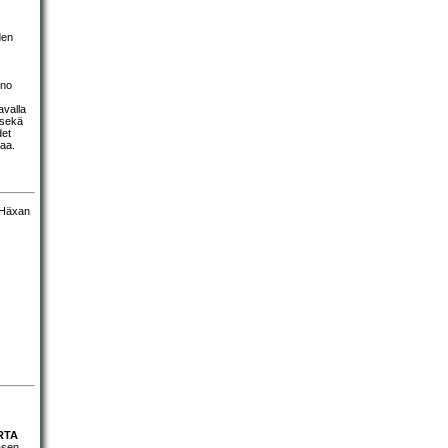
den
ino
avalla
 sekä
det
maa.
RTA
asen