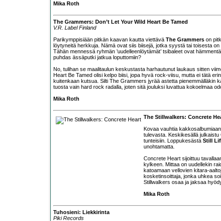
Mika Roth
The Grammers: Don’t Let Your Wild Heart Be Tamed
V.R. Label Finland
Parikymppisiään pitkän kaavan kautta viettävä
The Grammers
on pitk
löytyneitä herkkuja. Nämä ovat siis biisejä, jotka syystä tai toisesta on
Tähän mennessä ryhmän ’uudelleenlöytämät’ tsibaleet ovat hämmentäne
puhdas ässäputki jatkua loputtomiin?
No, tulihan se maalitaulun keskustasta harhautunut laukaus sitten viime
Heart Be Tamed olisi kelpo biisi, jopa hyvä rock-viisu, mutta ei tätä er
kuitenkaan kutsua. Silti The Grammers jyrää astetta pienemmälläkin k
tuosta vain hard rock radalla, joten sitä jouluksi luvattua kokoelmaa od
Mika Roth
The Stillwalkers: Concrete He
Kovaa vauhtia kakkosalbumiaan 
tulevasta. Keskikesällä julkaistu
tunteisiin. Loppukesästä
Still Li
unohtamatta.
Concrete Heart sijoittuu tavalla
kylkeen. Mittaa on uudellekin rai
katoamaan vellovien kitara-aalt
kosketinsoittaja, jonka uhkea so
Stillwalkers osaa ja jaksaa hyödy
Mika Roth
Tuhosieni: Liekkirinta
Piki Records