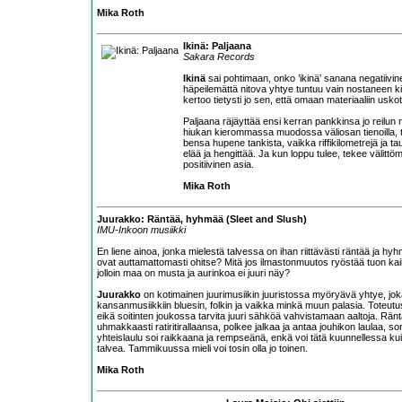
Mika Roth
Ikinä: Paljaana
Sakara Records
Ikinä
sai pohtimaan, onko ’ikinä’ sanana negatiivin
häpeilemättä nitova yhtye tuntuu vain nostaneen ki
kertoo tietysti jo sen, että omaan materiaaliin usk
Paljaana räjäyttää ensi kerran pankkinsa jo reilu
hiukan kierommassa muodossa väliosan tienoilla, 
bensa hupene tankista, vaikka riffikilometrejä ja 
elää ja hengittää. Ja kun loppu tulee, tekee välittöm
positiivinen asia.
Mika Roth
Juurakko: Räntää, hyhmää (Sleet and Slush)
IMU-Inkoon musiikki
En liene ainoa, jonka mielestä talvessa on ihan riittävästi räntää ja hy
ovat auttamattomasti ohitse? Mitä jos ilmastonmuutos ryöstää tuon kaik
jolloin maa on musta ja aurinkoa ei juuri näy?
Juurakko
on kotimainen juurimusiikin juuristossa myöryävä yhtye, jo
kansanmusiikkiin bluesin, folkin ja vaikka minkä muun palasia. Toteutus 
eikä soitinten joukossa tarvita juuri sähköä vahvistamaan aaltoja. Rä
uhmakkaasti ratiritirallaansa, polkee jalkaa ja antaa jouhikon laulaa, so
yhteislaulu soi raikkaana ja rempseänä, enkä voi tätä kuunnellessa ku
talvea. Tammikuussa mieli voi tosin olla jo toinen.
Mika Roth