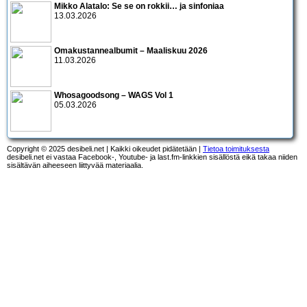
Mikko Alatalo: Se se on rokkii… ja sinfoniaa
13.03.2026
Omakustannealbumit – Maaliskuu 2026
11.03.2026
Whosagoodsong – WAGS Vol 1
05.03.2026
Copyright © 2025 desibeli.net | Kaikki oikeudet pidätetään |
Tietoa toimituksesta
desibeli.net ei vastaa Facebook-, Youtube- ja last.fm-linkkien sisällöstä eikä takaa niiden
sisältävän aiheeseen liittyvää materiaalia.