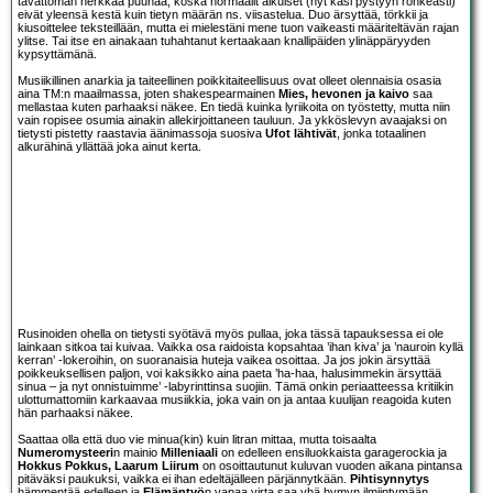
tavattoman herkkää puuhaa, koska normaalit aikuiset (nyt käsi pystyyn rohkeasti)
eivät yleensä kestä kuin tietyn määrän ns. viisastelua. Duo ärsyttää, törkkii ja
kiusoittelee teksteillään, mutta ei mielestäni mene tuon vaikeasti määriteltävän rajan
ylitse. Tai itse en ainakaan tuhahtanut kertaakaan knallipäiden ylinäppäryyden
kypsyttämänä.
Musiikillinen anarkia ja taiteellinen poikkitaiteellisuus ovat olleet olennaisia osasia
aina TM:n maailmassa, joten shakespearmainen
Mies, hevonen ja kaivo
saa
mellastaa kuten parhaaksi näkee. En tiedä kuinka lyriikoita on työstetty, mutta niin
vain ropisee osumia ainakin allekirjoittaneen tauluun. Ja ykköslevyn avaajaksi on
tietysti pistetty raastavia äänimassoja suosiva
Ufot lähtivät
, jonka totaalinen
alkurähinä yllättää joka ainut kerta.
Rusinoiden ohella on tietysti syötävä myös pullaa, joka tässä tapauksessa ei ole
lainkaan sitkoa tai kuivaa. Vaikka osa raidoista kopsahtaa ’ihan kiva’ ja ’nauroin kyllä
kerran’ -lokeroihin, on suoranaisia huteja vaikea osoittaa. Ja jos jokin ärsyttää
poikkeuksellisen paljon, voi kaksikko aina paeta ’ha-haa, halusimmekin ärsyttää
sinua – ja nyt onnistuimme’ -labyrinttinsa suojiin. Tämä onkin periaatteessa kritiikin
ulottumattomiin karkaavaa musiikkia, joka vain on ja antaa kuulijan reagoida kuten
hän parhaaksi näkee.
Saattaa olla että duo vie minua(kin) kuin litran mittaa, mutta toisaalta
Numeromysteeri
n mainio
Milleniaali
on edelleen ensiluokkaista garagerockia ja
Hokkus Pokkus, Laarum Liirum
on osoittautunut kuluvan vuoden aikana pintansa
pitäväksi paukuksi, vaikka ei ihan edeltäjälleen pärjännytkään.
Pihtisynnytys
hämmentää edelleen ja
Elämäntyö
n vapaa virta saa yhä hymyn ilmiintymään