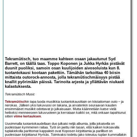
Tekramütisch, tuo maamme kahteen osaan jakautunut Syd
Barrett, on täällä taas. Toppo Koponen ja Jukka Hyrkäs pistävät
duunit puoliksi, samoin osan kuulijoiden aivosoluista kun 8.
tuotantokausi kootaan pakettiin. Tämähän tarkoittaa 40 biisin
mittaista outorock-annosta, jolla tekramütischmäisyys pistää
knallit pyörimään päissä. Tarinoita arjesta ja yllättävän niukasti
kalastuksesta.
Tekramütisch Music
Tekramütisch
in tapa luoda musiikkia tuotantokausittain on kiistattoman outo – ja
nerokas. Jälleen yksi lukuvuosi on takana, ja arvatenkin seuraavan kauden
ensimmäiset musiikit odottavat jo julkaisuaan. Mutta käännetään katse vielä
hetkeksi menneeseen lukuvuoteen ja kerrataan kaikki se, mitä onkaan tapahtunut
sitten
viime kertauksen
.
Uusimmalla tuotantokaudellaan duo julkaisi neljä albumia, joilla jokaisella on
puolestaan kymmenen raitaa. Työt on jaettu niin tasan, että kaiken kokoavalla
tuplakiekolla parittomat kappaleet ovat Koposen kirjoittamia ja parilliset on
puolestaan kirjoittanut Hyrkäs. Toimivaksi todettu jako toteutuu tuplan kummallakin