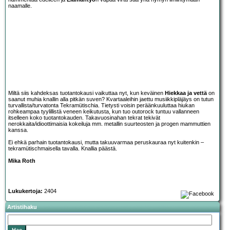
naamalle.
Miltä siis kahdeksas tuotantokausi vaikuttaa nyt, kun keväinen
Hiekkaa ja vettä
on
saanut muhia knallin alla pitkän suven? Kvartaaleihin jaettu musiikkipläjäys on tutun
turvallista/turvatonta Tekramütischia. Tietysti voisin peräänkuuluttaa hiukan
rohkeampaa tyylillistä veneen keikutusta, kun tuo outorock tuntuu vallanneen
itselleen koko tuotantokauden. Takavuosinahan tekrat tekivät
nerokkaita/idioottimaisia kokeiluja mm. metallin suurteosten ja progen mammuttien
kanssa.
Ei ehkä parhain tuotantokausi, mutta takuuvarmaa peruskauraa nyt kuitenkin –
tekramütischmaisella tavalla. Knallia päästä.
Mika Roth
Lukukertoja:
2404
Artistihaku