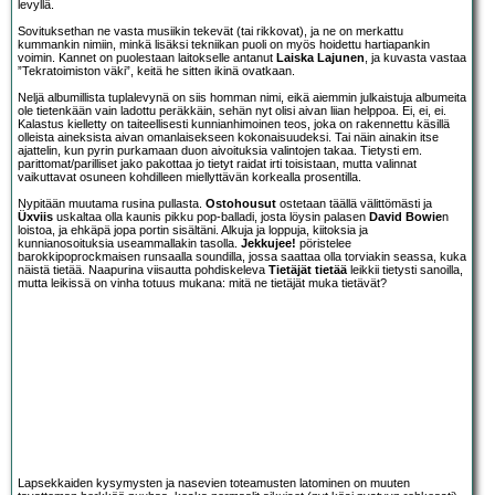
levyllä.
Sovituksethan ne vasta musiikin tekevät (tai rikkovat), ja ne on merkattu
kummankin nimiin, minkä lisäksi tekniikan puoli on myös hoidettu hartiapankin
voimin. Kannet on puolestaan laitokselle antanut
Laiska Lajunen
, ja kuvasta vastaa
”Tekratoimiston väki”, keitä he sitten ikinä ovatkaan.
Neljä albumillista tuplalevynä on siis homman nimi, eikä aiemmin julkaistuja albumeita
ole tietenkään vain ladottu peräkkäin, sehän nyt olisi aivan liian helppoa. Ei, ei, ei.
Kalastus kielletty on taiteellisesti kunnianhimoinen teos, joka on rakennettu käsillä
olleista aineksista aivan omanlaisekseen kokonaisuudeksi. Tai näin ainakin itse
ajattelin, kun pyrin purkamaan duon aivoituksia valintojen takaa. Tietysti em.
parittomat/parilliset jako pakottaa jo tietyt raidat irti toisistaan, mutta valinnat
vaikuttavat osuneen kohdilleen miellyttävän korkealla prosentilla.
Nypitään muutama rusina pullasta.
Ostohousut
ostetaan täällä välittömästi ja
Üxviis
uskaltaa olla kaunis pikku pop-balladi, josta löysin palasen
David Bowie
n
loistoa, ja ehkäpä jopa portin sisältäni. Alkuja ja loppuja, kiitoksia ja
kunnianosoituksia useammallakin tasolla.
Jekkujee!
pöristelee
barokkipoprockmaisen runsaalla soundilla, jossa saattaa olla torviakin seassa, kuka
näistä tietää. Naapurina viisautta pohdiskeleva
Tietäjät tietää
leikkii tietysti sanoilla,
mutta leikissä on vinha totuus mukana: mitä ne tietäjät muka tietävät?
Lapsekkaiden kysymysten ja nasevien toteamusten latominen on muuten