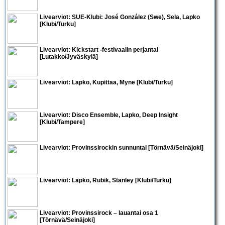
Livearviot: SUE-Klubi:
José González
(Swe),
Sela
,
Lapko
[Klubi/Turku]
Livearviot:
Kickstart
-festivaalin perjantai
[Lutakko/Jyväskylä]
Livearviot:
Lapko
,
Kupittaa
,
Myne
[Klubi/Turku]
Livearviot:
Disco Ensemble
,
Lapko
,
Deep Insight
[Klubi/Tampere]
Livearviot:
Provinssirockin sunnuntai
[Törnävä/Seinäjoki]
Livearviot:
Lapko
,
Rubik
,
Stanley
[Klubi/Turku]
Livearviot:
Provinssirock – lauantai osa 1
[Törnävä/Seinäjoki]