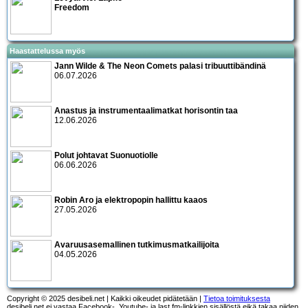
Freedom
Haastattelussa myös
Jann Wilde & The Neon Comets palasi tribuuttibändinä
06.07.2026
Anastus ja instrumentaalimatkat horisontin taa
12.06.2026
Polut johtavat Suonuotiolle
06.06.2026
Robin Aro ja elektropopin hallittu kaaos
27.05.2026
Avaruusasemallinen tutkimusmatkailijoita
04.05.2026
Copyright © 2025 desibeli.net | Kaikki oikeudet pidätetään |
Tietoa toimituksesta
desibeli.net ei vastaa Facebook-, Youtube- ja last.fm-linkkien sisällöstä eikä takaa niiden