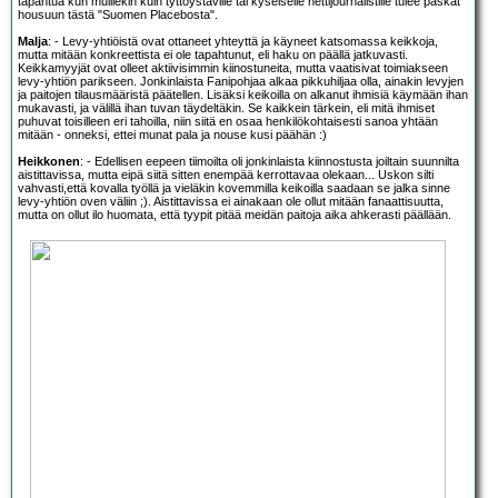
tapahtua kun muillekin kuin tyttöystäville tai kyseiselle nettijournalistille tulee paskat
housuun tästä "Suomen Placebosta".
Malja
: - Levy-yhtiöistä ovat ottaneet yhteyttä ja käyneet katsomassa keikkoja,
mutta mitään konkreettista ei ole tapahtunut, eli haku on päällä jatkuvasti.
Keikkamyyjät ovat olleet aktiivisimmin kiinostuneita, mutta vaatisivat toimiakseen
levy-yhtiön parikseen. Jonkinlaista Fanipohjaa alkaa pikkuhiljaa olla, ainakin levyjen
ja paitojen tilausmääristä päätellen. Lisäksi keikoilla on alkanut ihmisiä käymään ihan
mukavasti, ja välillä ihan tuvan täydeltäkin. Se kaikkein tärkein, eli mitä ihmiset
puhuvat toisilleen eri tahoilla, niin siitä en osaa henkilökohtaisesti sanoa yhtään
mitään - onneksi, ettei munat pala ja nouse kusi päähän :)
Heikkonen
: - Edellisen eepeen tiimoilta oli jonkinlaista kiinnostusta joiltain suunnilta
aistittavissa, mutta eipä siitä sitten enempää kerrottavaa olekaan... Uskon silti
vahvasti,että kovalla työllä ja vieläkin kovemmilla keikoilla saadaan se jalka sinne
levy-yhtiön oven väliin ;). Aistittavissa ei ainakaan ole ollut mitään fanaattisuutta,
mutta on ollut ilo huomata, että tyypit pitää meidän paitoja aika ahkerasti päällään.