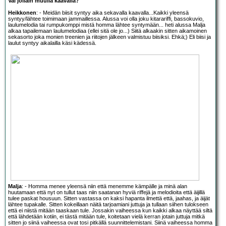
Vai jollain muulla kaavalla?
Heikkonen
: - Meidän biisit syntyy aika sekavalla kaavalla...Kaikki yleensä
syntyy/lähtee toimimaan jammaillessa. Alussa voi olla joku kitarariffi, bassokuvio,
laulumelodia tai rumpukomppi mistä homma lähtee syntymään... heti alussa Malja
alkaa tapailemaan laulumelodiaa (ellei sitä ole jo...) Siitä alkaakin sitten aikamoinen
sekasorto joka monien treenien ja riitojen jälkeen valmistuu biisiksi. Ehkä;) Eli biisi ja
laulut syntyy aikalailla käsi kädessä.
Malja
: - Homma menee yleensä niin että menemme kämpälle ja minä alan
huutamaan että nyt on tullut taas niin saatanan hyviä riffejä ja melodioita että äijillä
tulee paskat housuun. Sitten vastassa on kaksi hapanta ilmettä että, jaahas, ja äijät
lähtee tupakalle. Sitten kokeillaan näitä tarjoamiani juttuja ja tullaan siihen tulokseen
että ei niistä mitään taaskaan tule. Jossakin vaiheessa kun kaikki alkaa näyttää siltä
että lähdetään kotiin, ei tästä mitään tule, koitetaan vielä kerran jotain juttuja mitkä
sitten jo siinä vaiheessa ovat tosi pitkällä suunnittelemistani. Siinä vaiheessa homma