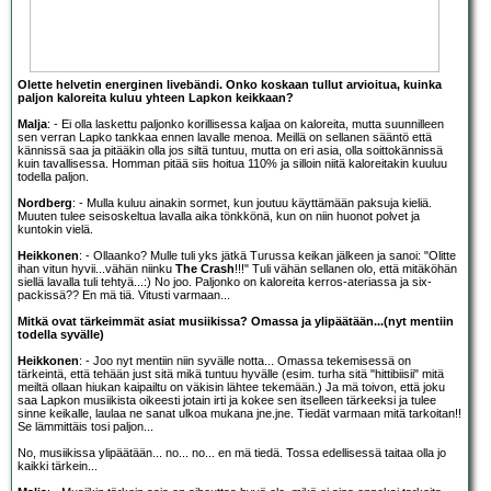
Olette helvetin energinen livebändi. Onko koskaan tullut arvioitua, kuinka
paljon kaloreita kuluu yhteen Lapkon keikkaan?
Malja
: - Ei olla laskettu paljonko korillisessa kaljaa on kaloreita, mutta suunnilleen
sen verran Lapko tankkaa ennen lavalle menoa. Meillä on sellanen sääntö että
kännissä saa ja pitääkin olla jos siltä tuntuu, mutta on eri asia, olla soittokännissä
kuin tavallisessa. Homman pitää siis hoitua 110% ja silloin niitä kaloreitakin kuuluu
todella paljon.
Nordberg
: - Mulla kuluu ainakin sormet, kun joutuu käyttämään paksuja kieliä.
Muuten tulee seisoskeltua lavalla aika tönkkönä, kun on niin huonot polvet ja
kuntokin vielä.
Heikkonen
: - Ollaanko? Mulle tuli yks jätkä Turussa keikan jälkeen ja sanoi: "Olitte
ihan vitun hyvii...vähän niinku
The Crash
!!!" Tuli vähän sellanen olo, että mitäköhän
siellä lavalla tuli tehtyä...:) No joo. Paljonko on kaloreita kerros-ateriassa ja six-
packissä?? En mä tiä. Vitusti varmaan...
Mitkä ovat tärkeimmät asiat musiikissa? Omassa ja ylipäätään...(nyt mentiin
todella syvälle)
Heikkonen
: - Joo nyt mentiin niin syvälle notta... Omassa tekemisessä on
tärkeintä, että tehään just sitä mikä tuntuu hyvälle (esim. turha sitä "hittibiisii" mitä
meiltä ollaan hiukan kaipailtu on väkisin lähtee tekemään.) Ja mä toivon, että joku
saa Lapkon musiikista oikeesti jotain irti ja kokee sen itselleen tärkeeksi ja tulee
sinne keikalle, laulaa ne sanat ulkoa mukana jne.jne. Tiedät varmaan mitä tarkoitan!!
Se lämmittäis tosi paljon...
No, musiikissa ylipäätään... no... no... en mä tiedä. Tossa edellisessä taitaa olla jo
kaikki tärkein...