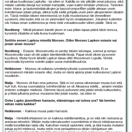
voi alkaa kuullostaa Lapkolta - tai sitten ei. Kaikilla on siis pitkälle omat juttunsa, eikä
mitään valmiita biisejä tuo ketään kämpälle, vaan kaikki tehdään yhdessä. Tietenkin
esim. kitara- ja laulumelodiakulkujen ja basso/rumpuriffien päälle aletaan usein
kokeilemaan joitain juttuja, elikkä kyllä siellä pohjalla usein jokin alkuperäinen ideakin
on. Tästä meidän biisien tekemisestä on kyllä muodostunut niin ihmeellinen
systeemi, että luulen että se on yleensäkin hyvin omalaatuinen. Jokainen kuitenkin
siis hoitaa oman soittimensa ja minä vielä vokaaliosuudet siihen päälle. Siinä se.
Nordberg
: - Mikäli jokainen bändin jäsen ei saa jollain tapaa päteä biisin teossa,
kyseistä zibaletta ei tulla ikuna kuulemaan.
Soititte ennen Lapkoa nimellä Mooses. Oliko Mooses Lapkon esiaste vai
jotain aivan muuta?
Nordberg
: - Esiaste. Moosekselta on peritty biisien tekotapa, soinnut ja tempo.
Mooseksella vaan oli niin paljon identiteettikriisejä. Papat eivät oikein pysyneet
kyydissä. Mutta hyvin lähellä Lapkon ideaa oltiin Mooseksen Lopulla. Virettä
laskemalla löysimme sointiin paljon uusia mahdollisuuksia.
Heikkonen
: - Mooses oli sellaista rytmittelyrytkettä suomenkielellä. Ei se
varsinaisesti mikään esiaste ollut, mutta on niistä ajoista jotain kulkeutunut Lapkon
musiikkiin...
Malja
: - Mooses oli ihan oma juttunsa. Siitä ei voi sanoa oikeastaan muuta kun että
huh huh. Kovaa suomalaista rytmiheviähän se oli. Aikaansa edellä... ainakin meidän
entisten soittajien mielestä. Olemme tässä puhuneet että pitäisi tehdä kulttuuriteko,
ja yrittää julkaista joskus muutama biisi jotain kautta...tai sitten ei.
Onko Lapko jäsenilleen harraste, elämäntapa vai tuleva ura? Vai kenties
vähän näitä kaikkia?
Heikkonen
: - Kaikkea muuta paitsi harraste.
Malja
: - Henkilökohtaisesti se on kaikkea edellämainittua, ja se siitä niin raskasta ja
antoisaa tekeekin. Mitään muita tulevaisuuden suunnitelmia ei tässä mittakaavassa
meillä kenelläkään taida olla. Kaksihan meistä opiskelee vielä, ja tätä kautta muitakin
juttuja pyörii mielessä, mutta nekin ovat periaatteessa tähän rokkijuttuun niin