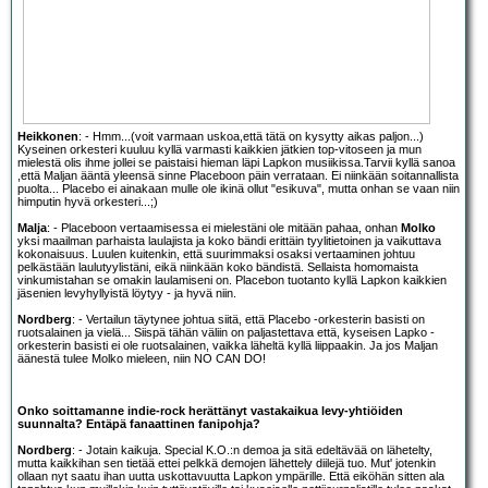
Heikkonen
: - Hmm...(voit varmaan uskoa,että tätä on kysytty aikas paljon...)
Kyseinen orkesteri kuuluu kyllä varmasti kaikkien jätkien top-vitoseen ja mun
mielestä olis ihme jollei se paistaisi hieman läpi Lapkon musiikissa.Tarvii kyllä sanoa
,että Maljan ääntä yleensä sinne Placeboon päin verrataan. Ei niinkään soitannallista
puolta... Placebo ei ainakaan mulle ole ikinä ollut "esikuva", mutta onhan se vaan niin
himputin hyvä orkesteri...;)
Malja
: - Placeboon vertaamisessa ei mielestäni ole mitään pahaa, onhan
Molko
yksi maailman parhaista laulajista ja koko bändi erittäin tyylitietoinen ja vaikuttava
kokonaisuus. Luulen kuitenkin, että suurimmaksi osaksi vertaaminen johtuu
pelkästään laulutyylistäni, eikä niinkään koko bändistä. Sellaista homomaista
vinkumistahan se omakin laulamiseni on. Placebon tuotanto kyllä Lapkon kaikkien
jäsenien levyhyllyistä löytyy - ja hyvä niin.
Nordberg
: - Vertailun täytynee johtua siitä, että Placebo -orkesterin basisti on
ruotsalainen ja vielä... Siispä tähän väliin on paljastettava että, kyseisen Lapko -
orkesterin basisti ei ole ruotsalainen, vaikka läheltä kyllä liippaakin. Ja jos Maljan
äänestä tulee Molko mieleen, niin NO CAN DO!
Onko soittamanne indie-rock herättänyt vastakaikua levy-yhtiöiden
suunnalta? Entäpä fanaattinen fanipohja?
Nordberg
: - Jotain kaikuja. Special K.O.:n demoa ja sitä edeltävää on lähetelty,
mutta kaikkihan sen tietää ettei pelkkä demojen lähettely diilejä tuo. Mut' jotenkin
ollaan nyt saatu ihan uutta uskottavuutta Lapkon ympärille. Että eiköhän sitten ala