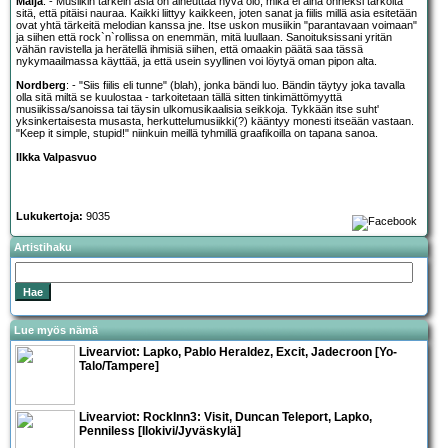
Malja
: - Musiikin tärkein asia on aiheuttaa hyvä olo, mikä ei aina onneksi tarkoita
sitä, että pitäisi nauraa. Kaikki liittyy kaikkeen, joten sanat ja fiilis millä asia esitetään
ovat yhtä tärkeitä melodian kanssa jne. Itse uskon musiikin "parantavaan voimaan"
ja siihen että rock`n`rollissa on enemmän, mitä luullaan. Sanoituksissani yritän
vähän ravistella ja herätellä ihmisiä siihen, että omaakin päätä saa tässä
nykymaailmassa käyttää, ja että usein syyllinen voi löytyä oman pipon alta.
Nordberg
: - "Siis fiilis eli tunne" (blah), jonka bändi luo. Bändin täytyy joka tavalla
olla sitä miltä se kuulostaa - tarkoitetaan tällä sitten tinkimättömyyttä
musiikissa/sanoissa tai täysin ulkomusikaalisia seikkoja. Tykkään itse suht'
yksinkertaisesta musasta, herkuttelumusiikki(?) kääntyy monesti itseään vastaan.
"Keep it simple, stupid!" niinkuin meillä tyhmillä graafikoilla on tapana sanoa.
Ilkka Valpasvuo
Lukukertoja:
9035
Artistihaku
Lue myös nämä
Livearviot:
Lapko
,
Pablo Heraldez
,
Excit
,
Jadecroon
[Yo-
Talo/Tampere]
Livearviot: RockInn3:
Visit
,
Duncan Teleport
,
Lapko
,
Penniless
[Ilokivi/Jyväskylä]