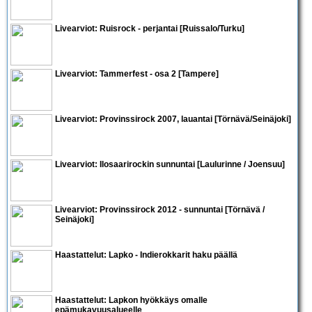
Livearviot:
Ruisrock - perjantai
[Ruissalo/Turku]
Livearviot:
Tammerfest
- osa 2 [Tampere]
Livearviot:
Provinssirock 2007
, lauantai [Törnävä/Seinäjoki]
Livearviot:
Ilosaarirockin sunnuntai
[Laulurinne / Joensuu]
Livearviot:
Provinssirock 2012 - sunnuntai
[Törnävä /
Seinäjoki]
Haastattelut:
Lapko
- Indierokkarit haku päällä
Haastattelut:
Lapko
n hyökkäys omalle
epämukavuusalueelle