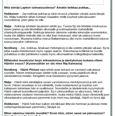
Mitä siintää Lapkon tulevaisuudessa? Ainakin keikkaa pukkaa...
Heikkonen
: - Jep keikkaa pukkaa ja siinä sivussa yritetään väsätä uusia biisejä.
No, Malja kuitenkin tähän kohtaan maalailee meille kauheat tulevaisuuden
suunnitelmat, joten jätän ne sille.
Malja
: - Keikkoja tehdään tasaiseen tahtiin juu. Tuosta Ep:stä tehdään ensikuussa
toinen painos ja sitä lähetellään ulkomaille ja kotimaahankin mahdollisille
yhteistyökumppaneille. Keikkoja tietenkin olisimme valmiita tekemään enemmänkin,
mutta siis tälläkin hetkellä niitä on ollut ihan mukavasti, ettei ole päässyt kunto
ruostumaan. Muutama keikka noissa Baltianmaissa olisi myös mahdollisesti tulossa
tuossa jossakin vaiheessa.
Nordberg
: - Joo, keikkaa. Ainakaan Helsingissä ei olla soitettu pitkään aikaan. Ep:tä
pitää saada ehdottomasti myös rajojen taakse. Rakentavaa kritiikkiä tai munille
puhaltelua ei olisi pahitteeksi saada myös ulkomaailman kollegoilta/journalisteilta.
Millaiseksi muodostui levyn miksauksissa ja äänityksissä mukana olleen
Häiriön osuus? (Kyseessähän on siis mies Maj Karmasta)
Nordberg
: -
Häiriö Piirisen
tapa tehdä asiat tarkasti on varmasti vaikuttanut
soundiin. Hänen ehdotuksiaan otettiin kyllä vastaan, mutta päätökset olivat
viimekädessä meidän. Kengätkin ovat toistaiseksi pysyneet jalassa.
Malja
: - Häiriö toimi äänittäjänä sanan varsinaisessa merkityksessä ja teki sen
hyvin. Hänen osuuttaan ei voi vähätellä, mutta tuottamiseen ja muuhun sen
kaltaiseen toimintaan hän ei osallistunut. Soundeihin ja ääniteknisiin kysymyksiin
Häiriö vaikutti luonnollisesti paljonkin. Ep:n yleissointihan on aika kuiva, mikä oli
mielessämme studioon mennessämmekin, mutta minkä Häiriö osasi viimeistellä juuri
oikeanlaiseksi uskoakseni paremmin kuin moni muu äänittäjä. Häiriö on hyvä äijä.
Heikkonen
: - Häiriö hoiti ihan kaiken tekniikkaan liittyvän homman ja piiskasi meitä
soittamaan/laulamaan paremmin;) Siinäpä se.
Miten rakentuu bändin musiikki? Ensin biisi, sitten sanat vai päinvastoin?