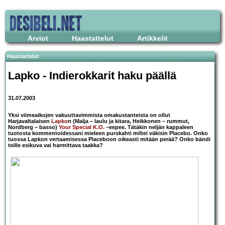
Arviot
Haastattelut
Artikkelit
Haastattelut
Lapko
- Indierokkarit haku päällä
31.07.2003
Yksi viimeaikojen vakuuttavimmista omakustanteista on ollut
Harjavaltalaisen
Lapko
n (Malja – laulu ja kitara, Heikkonen – rummut,
Nordberg – basso)
Your Special K.O.
–eepee. Tätäkin neljän kappaleen
tuotosta kommentoidessani mieleen purskahti miltei väkisin Placebo. Onko
tuossa Lapkon vertaamisessa Placeboon oikeasti mitään perää? Onko bändi
teille esikuva vai harmittava taakka?