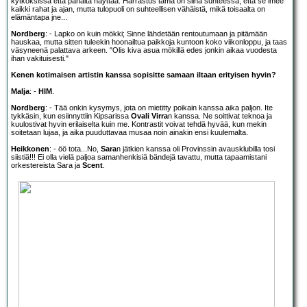
kytköksissä että pahalta näyttää. Harrastus tämä on siinä suhteessa, että se imee
kaikki rahat ja ajan, mutta tulopuoli on suhteellisen vähäistä, mikä toisaalta on
elämäntapa jne...
Nordberg
: - Lapko on kuin mökki; Sinne lähdetään rentoutumaan ja pitämään
hauskaa, mutta sitten tuleekin hoonailtua paikkoja kuntoon koko viikonloppu, ja taas
väsyneenä palattava arkeen. "Olis kiva asua mökillä edes jonkin aikaa vuodesta
ihan vakituisesti."
Kenen kotimaisen artistin kanssa sopisitte samaan iltaan erityisen hyvin?
Malja
: -
HIM
.
Nordberg
: - Tää onkin kysymys, jota on mietitty poikain kanssa aika paljon. Ite
tykkäsin, kun esiinnyttiin Kipsarissa
Ovali Virra
n kanssa. Ne soittivat teknoa ja
kuulostivat hyvin erilaiselta kuin me. Kontrastit voivat tehdä hyvää, kun mekin
soitetaan lujaa, ja aika puuduttavaa musaa noin ainakin ensi kuulemalta.
Heikkonen
: - öö tota...No,
Sara
n jätkien kanssa oli Provinssin avausklubilla tosi
siistiä!!! Ei olla vielä paljoa samanhenkisiä bändejä tavattu, mutta tapaamistani
orkestereista Sara ja
Scent
.