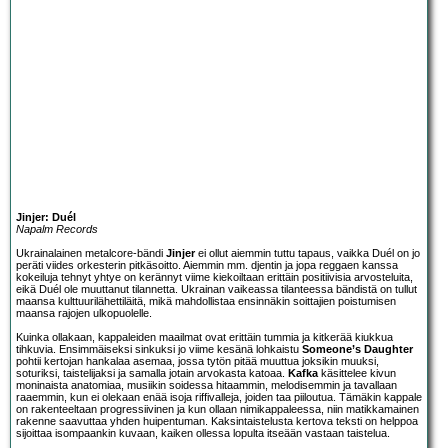
Jinjer: Duél
Napalm Records
Ukrainalainen metalcore-bändi
Jinjer
ei ollut aiemmin tuttu tapaus, vaikka Duél on jo
peräti viides orkesterin pitkäsoitto. Aiemmin mm. djentin ja jopa reggaen kanssa
kokeiluja tehnyt yhtye on kerännyt viime kiekoiltaan erittäin positiivisia arvosteluita,
eikä Duél ole muuttanut tilannetta. Ukrainan vaikeassa tilanteessa bändistä on tullut
maansa kulttuurilähettiläitä, mikä mahdollistaa ensinnäkin soittajien poistumisen
maansa rajojen ulkopuolelle.
Kuinka ollakaan, kappaleiden maailmat ovat erittäin tummia ja kitkerää kiukkua
tihkuvia. Ensimmäiseksi sinkuksi jo viime kesänä lohkaistu
Someone’s Daughter
pohtii kertojan hankalaa asemaa, jossa tytön pitää muuttua joksikin muuksi,
soturiksi, taistelijaksi ja samalla jotain arvokasta katoaa.
Kafka
käsittelee kivun
moninaista anatomiaa, musiikin soidessa hitaammin, melodisemmin ja tavallaan
raaemmin, kun ei olekaan enää isoja riffivalleja, joiden taa piiloutua. Tämäkin kappale
on rakenteeltaan progressiivinen ja kun ollaan nimikappaleessa, niin matikkamainen
rakenne saavuttaa yhden huipentuman. Kaksintaistelusta kertova teksti on helppoa
sijoittaa isompaankin kuvaan, kaiken ollessa lopulta itseään vastaan taistelua.