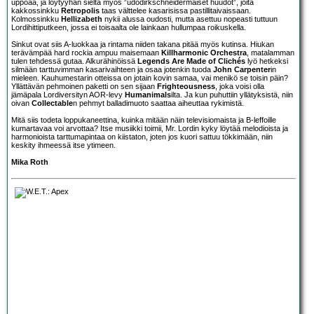
uppoaa, ja löytyyhän sieltä myös ”udodirkschneidermaiset huudot”, joita
kakkossinkku
Retropolis
taas välttelee kasarisissa pastillitaivaissaan.
Kolmossinkku
Hellizabeth
nykii alussa oudosti, mutta asettuu nopeasti tuttuun
Lordihittiputkeen, jossa ei toisaalta ole lainkaan hullumpaa roikuskella.
Sinkut ovat siis A-luokkaa ja rintama niiden takana pitää myös kutinsa. Hiukan
terävämpää hard rockia ampuu maisemaan
Killharmonic Orchestra
, matalamman
tulen tehdessä gutaa. Alkurähinöissä
Legends Are Made of Clichés
lyö hetkeksi
silmään tarttuvimman kasarivaihteen ja osaa jotenkin tuoda
John Carpenter
in
mieleen. Kauhumestarin otteissa on jotain kovin samaa, vai menikö se toisin päin?
Yllättävän pehmoinen paketti on sen sijaan
Frighteousness
, joka voisi olla
jämäpala Lordiversityn AOR-levy
Humanimals
ilta. Ja kun puhuttiin yllätyksistä, niin
oivan
Collectable
n pehmyt balladimuoto saattaa aiheuttaa rykimistä.
Mitä siis todeta loppukaneettina, kuinka mitään näin televisiomaista ja B-leffoille
kumartavaa voi arvottaa? Itse musiikki toimii, Mr. Lordin kyky löytää melodioista ja
harmonioista tarttumapintaa on kiistaton, joten jos kuori sattuu tökkimään, niin
keskity ihmeessä itse ytimeen.
Mika Roth