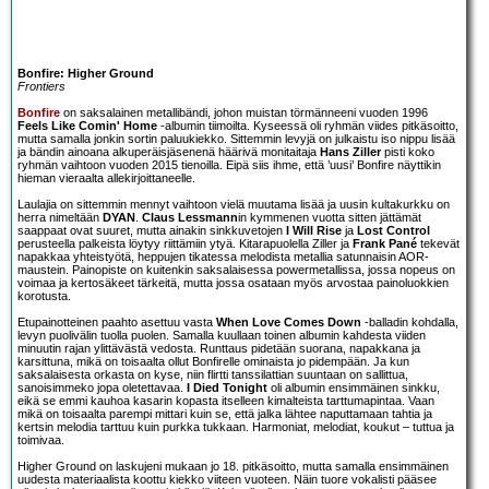
Bonfire: Higher Ground
Frontiers
Bonfire
on saksalainen metallibändi, johon muistan törmänneeni vuoden 1996
Feels Like Comin' Home
-albumin tiimoilta. Kyseessä oli ryhmän viides pitkäsoitto,
mutta samalla jonkin sortin paluukiekko. Sittemmin levyjä on julkaistu iso nippu lisää
ja bändin ainoana alkuperäisjäsenenä häärivä monitaitaja
Hans Ziller
pisti koko
ryhmän vaihtoon vuoden 2015 tienoilla. Eipä siis ihme, että ’uusi’ Bonfire näyttikin
hieman vieraalta allekirjoittaneelle.
Laulajia on sittemmin mennyt vaihtoon vielä muutama lisää ja uusin kultakurkku on
herra nimeltään
DYAN
.
Claus Lessmann
in kymmenen vuotta sitten jättämät
saappaat ovat suuret, mutta ainakin sinkkuvetojen
I Will Rise
ja
Lost Control
perusteella palkeista löytyy riittämiin ytyä. Kitarapuolella Ziller ja
Frank Pané
tekevät
napakkaa yhteistyötä, heppujen tikatessa melodista metallia satunnaisin AOR-
maustein. Painopiste on kuitenkin saksalaisessa powermetallissa, jossa nopeus on
voimaa ja kertosäkeet tärkeitä, mutta jossa osataan myös arvostaa painoluokkien
korotusta.
Etupainotteinen paahto asettuu vasta
When Love Comes Down
-balladin kohdalla,
levyn puolivälin tuolla puolen. Samalla kuullaan toinen albumin kahdesta viiden
minuutin rajan ylittävästä vedosta. Runttaus pidetään suorana, napakkana ja
karsittuna, mikä on toisaalta ollut Bonfirelle ominaista jo pidempään. Ja kun
saksalaisesta orkasta on kyse, niin flirtti tanssilattian suuntaan on sallittua,
sanoisimmeko jopa oletettavaa.
I Died Tonight
oli albumin ensimmäinen sinkku,
eikä se emmi kauhoa kasarin kopasta itselleen kimalteista tarttumapintaa. Vaan
mikä on toisaalta parempi mittari kuin se, että jalka lähtee naputtamaan tahtia ja
kertsin melodia tarttuu kuin purkka tukkaan. Harmoniat, melodiat, koukut – tuttua ja
toimivaa.
Higher Ground on laskujeni mukaan jo 18. pitkäsoitto, mutta samalla ensimmäinen
uudesta materiaalista koottu kiekko viiteen vuoteen. Näin tuore vokalisti pääsee