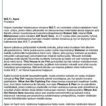
W.E.T.: Apex
Frontiers
Hiukan hankalan kirjoitusasun omaava
W.E.T.
on ruotsalais-yhdysvaltalainen hard
rock -yhtye, jonka viides pitkäsoitto on takuuvarmaa materiaalia alusta loppuun asti.
Bändin ytimen muodostavat kosketinsoittaja/kitaristi
Robert Säll
, kitaristi
Erik
Mårtensson
sekä vokalisti
Jeff Scott Soto
. Jo 17 vuotta sitten perustettu ryhmä
on jatkanut toimintaansa herrojen muiden toimien lomassa ja nyt on löytynyt taas
kalenterista tilaa W.E.T.-projektille.
Apexin julkaisua pohjustettiin kolmella sinkulla, joista kaksi kuullaan heti albumin
alkupaukkeissa. Viime joulukuussa uuden syklin käynnistänyt
Believer
on kiistatta
kaikilla sylintereillä hurjasteleva hard rock -kilpuri, joka pystyy kolmeen ja puoleen
minuuttiin satsaamaan uskomattoman määrän tarttuvuutta. Minuutin kohdalla
kajahtaa isolla bändi(?)kuorolla ryyditetty kertosäe ja kädet voi vain nostaa ilmaan,
ässä mikä ässä.
This House Is on Fire
pyöräyttää hyrrää rahdun melodisemmin,
jalkaa nostetaan aavistus kaasulta, ja jälleen kerrostetut vokaalit ovat yhtä suurta
melodista tartuntapintaa. Bilehardrokkailu voi maistua joillekin ehkä heikommin,
mutta W.E.T. on hionut kaavansa huippuun.
Kaikki kunnia ikuiselle lauantaihengelle, mutta onneksi sekaan on saatu muitakin
sävyjä ja
Pay Dirt
nappaa bluesista pientä soundiapua, jos nyt pauke kovana
pidetäänkin.
What Are We Fighting For
ottaa kantaa sopuisasti maailman huoliin,
ison, ison biisin huitoessa liki taivaita, kun taas
Pleasure & Pain
on se pakollinen
mahtiballadi, jonka soidessa stadionilla voi ihan rauhassa kaivaa esiin puhelimen ja
sytyttää yhden tähden lisää tähtien keinuvaan mereen. Kakkossinkku
Where Are
the Heroes Now
tipauttaa sävyt pari astetta tummemmiksi ja tuimasti soiva
kitararock rakentaa perustuksensa tuhdimmasta rytmipuolesta, mutten vieläkään
menisi kiinnittämään tauluun metalli-sanaa.
Apex on hard rock -kiekkona huippuunsa hiottu tuote, mitä itse otsikkokin tietysti