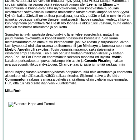
tavoin. Avausraita
No One
on brutaalia myllytystä, joka viskaa kuulijan välittömästi
syvään päähän ja painaa päätä reippaasti pinnan alle.
Leena
n ja
Elina
n tyly
huutomurina ja kärinä eivät silitä myötäkarvaan, eikä konevastaava
Jouni
n
oletettavasti softavoimalla luomista maisemista tarvitse etsiä lämpöä tai herkkyyttä.
Kylmän kalsa äänivalli on teollista painajaista, jota sävytetään erilaisin tummin värein
ja jonka rosoisuus vaihtelee tilanteen mukaisesti. Happea saadaan vedettyä hiukan,
kun neljäntenä pamahtava
No Flesh No Bones
-sinkku tulee vastaan, mutta onhan
tämäkin melkoista mäiskintää ja pauketta.
Soundien ja tyylin puolesta dead undying lähentelee aggrotechiä, mutta ilman
puuduttavaa takovuutta ja koneellisuuden bassoista korostusta. Sen sijaan
metallimaailmasta on omaksuttu kitarasoundit, jatkuva raasto ja turpasauna, aivan
kuin kyseessä olisi alku-uransa teollisemman linjan
Ministry
n ja koneista seonneen
Morbid Angel
in villi sekoitus. Tosin painajaismaisempi, saksalaisempi ja
elektronisempi sellainen. Trio ei silti perusta työtään millekään idealle yksistään,
vaan For Life For Death on enemmänkin sekoitus monesta eri linjasta.
Void
in
kaltaiset purkaukset ampuvat elektropunkin asein ja
Cosmic Floating
-raidan
avaruussoundit tihkuvat dystopiaa.
Change
taas jyrää ja jyrnyttää raskaammin.
dead undying vastaa koosteen yhdestä ääripäästä, sillä näin armotonta ja ehdotonta
albumia en ole tällä saralla vähään aikaan kuullut. Slipknotin raivo ja
Suicide
Commando
n raakuus samassa paketissa, silattuna jollain vieläkin mustemmalla.
Huh, että tuli hiki otsalle ihan vain kuuntelemalla.
Mika Roth