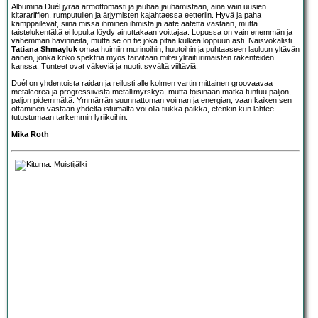
Albumina Duél jyrää armottomasti ja jauhaa jauhamistaan, aina vain uusien
kitarariffien, rumputulien ja ärjymisten kajahtaessa eetteriin. Hyvä ja paha
kamppailevat, siinä missä ihminen ihmistä ja aate aatetta vastaan, mutta
taistelukentältä ei lopulta löydy ainuttakaan voittajaa. Lopussa on vain enemmän ja
vähemmän hävinneitä, mutta se on tie joka pitää kulkea loppuun asti. Naisvokalisti
Tatiana Shmayluk
omaa huimiin murinoihin, huutoihin ja puhtaaseen lauluun yltävän
äänen, jonka koko spektriä myös tarvitaan miltei ylitaiturimaisten rakenteiden
kanssa. Tunteet ovat väkeviä ja nuotit syvältä viiltäviä.
Duél on yhdentoista raidan ja reilusti alle kolmen vartin mittainen groovaavaa
metalcorea ja progressiivista metallimyrskyä, mutta toisinaan matka tuntuu paljon,
paljon pidemmältä. Ymmärrän suunnattoman voiman ja energian, vaan kaiken sen
ottaminen vastaan yhdeltä istumalta voi olla tiukka paikka, etenkin kun lähtee
tutustumaan tarkemmin lyriikoihin.
Mika Roth