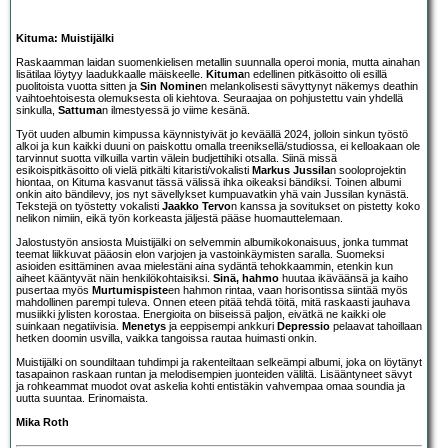
Kituma: Muistijälki
Raskaamman laidan suomenkielisen metallin suunnalla operoi monia, mutta ainahan
lisätilaa löytyy laadukkaalle mäiskeelle.
Kituma
n edellinen pitkäsoitto oli esillä
puolitoista vuotta sitten ja
Sin Nomine
n melankolisesti sävyttynyt näkemys deathin
vaihtoehtoisesta olemuksesta oli kiehtova. Seuraajaa on pohjustettu vain yhdellä
sinkulla,
Sattuma
n ilmestyessä jo viime kesänä.
Työt uuden albumin kimpussa käynnistyivät jo keväällä 2024, jolloin sinkun työstö
alkoi ja kun kaikki duuni on paiskottu omalla treeniksellä/studiossa, ei kelloakaan ole
tarvinnut suotta vilkuilla vartin välein budjettihiki otsalla. Siinä missä
esikoispitkäsoitto oli vielä pitkälti kitaristi/vokalisti
Markus Jussila
n sooloprojektin
hiontaa, on Kituma kasvanut tässä välissä ihka oikeaksi bändiksi. Toinen albumi
onkin aito bändilevy, jos nyt sävellykset kumpuavatkin yhä vain Jussilan kynästä.
Tekstejä on työstetty vokalisti
Jaakko Tervo
n kanssa ja sovitukset on pistetty koko
nelikon nimiin, eikä työn korkeasta jäljestä pääse huomauttelemaan.
Jalostustyön ansiosta Muistijälki on selvemmin albumikokonaisuus, jonka tummat
teemat liikkuvat pääosin elon varjojen ja vastoinkäymisten saralla. Suomeksi
asioiden esittäminen avaa mielestäni aina sydäntä tehokkaammin, etenkin kun
aiheet kääntyvät näin henkilökohtaisiksi.
Sinä, hahmo
huutaa ikäväänsä ja kaiho
pusertaa myös
Murtumispiste
en hahmon rintaa, vaan horisontissa siintää myös
mahdollinen parempi tuleva. Onnen eteen pitää tehdä töitä, mitä raskaasti jauhava
musiikki jylisten korostaa. Energioita on biiseissä paljon, eivätkä ne kaikki ole
suinkaan negatiivisia.
Menetys
ja eeppisempi ankkuri
Depressio
pelaavat tahoillaan
hetken doomin usvilla, vaikka tangoissa rautaa huimasti onkin.
Muistijälki on soundiltaan tuhdimpi ja rakenteiltaan selkeämpi albumi, joka on löytänyt
tasapainon raskaan runtan ja melodisempien juonteiden väliltä. Lisääntyneet sävyt
ja rohkeammat muodot ovat askelia kohti entistäkin vahvempaa omaa soundia ja
uutta suuntaa. Erinomaista.
Mika Roth