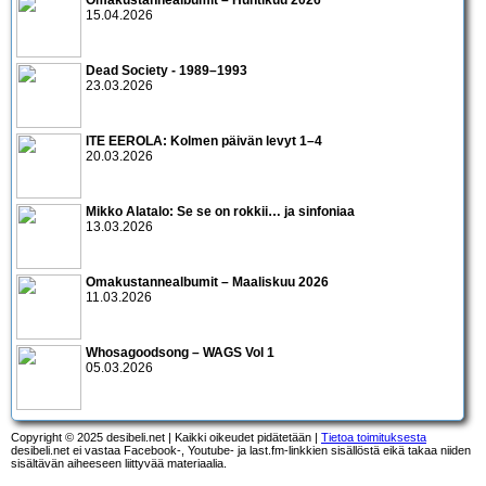
Omakustannealbumit – Huhtikuu 2026
15.04.2026
Dead Society - 1989–1993
23.03.2026
ITE EEROLA: Kolmen päivän levyt 1–4
20.03.2026
Mikko Alatalo: Se se on rokkii… ja sinfoniaa
13.03.2026
Omakustannealbumit – Maaliskuu 2026
11.03.2026
Whosagoodsong – WAGS Vol 1
05.03.2026
Copyright © 2025 desibeli.net | Kaikki oikeudet pidätetään |
Tietoa toimituksesta
desibeli.net ei vastaa Facebook-, Youtube- ja last.fm-linkkien sisällöstä eikä takaa niiden
sisältävän aiheeseen liittyvää materiaalia.