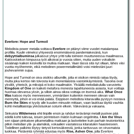
Everlore: Hope and Turmoil
Melodista power metalia soittava
Everlore
on pitänyt viime vuodet matalampaa
profiilia. Kuulin viimeksi yhtyeestä ensimmäisenä pandemiakesänä, kun
debyyttialbuminsa
julkaissut yhtye yritti tulla toimeen muuttuneessa maailmassa.
Kakkoskiekon kimpussa työt alkoivat jo vuosia sitten, mutta uuden vokalistin
sisäänajo kaiken keskellä toi mutkia matkaan. Vaan tässä sitä nyt ollaan, lähes viisi
vuotta myöhemmin, eikä melodinen powermetallimättö voisi mielestäni juuri
jouhevammin sujua.
Hope and Turmoil on oiva otsikko albumille, jolta ei otsikon nimistä raitaa löydy,
mutta joka kertoo niin toivosta kuin monenlaisista vastoinkäymisistä. Tasoina ovat
yksilöt, yhteisöt, ja miksipä ei koko maailmakin. Ylväällä melodiakululla varustettu
Kingdom of One
on kaiketi metafora monesta tapahtuneesta asiasta, kun voittaja
huomaa olevansa yksin, ja silloin ainoa oikea voittaja on itsensä aika.
What Once
Was
katsoo myös menneeseen, ymmärtäen kuitenkin menneen olevan vain
mennyttä, johon ei voi enää palata. Eeppisen melodista kitaravallia pystyyn nostava
Burn the Skies
ei tyydy alle kuuden minuutin mittaan, vaan laukkaa täyttä vauhtia
kohti metallitaistoja ykkösluokan soturin elkein. Väkevänä ja vakaana.
Sinkuista
Wilderness
ehti linjoille ensin ja rahdun terävämpi metalli puskee pää
edellä kohti tulevaa, istuen perinteisen mätön kulmaan ongelmitta.
I Am the Virus
sen sijaan pinkaisee pikametallina matkaan ja laskettelee kuin parhain teutoniorkka
pitkin melodian ylä- ja alamäkiä, vokaalien vastatessa kitaratulen haasteeseen.
Todellinen palkinto löytyy tietysti kertosäkeestä, jonka tarttuvuus on virusmaista
luokkaa. Pistävintä ryhmää edustaa myös
Rise, Ashen One
, jolla Everlore