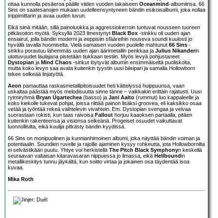
ottaa kunnolla pesäeroa päälle viiden vuoden takaiseen
Oceanmind
-albumiinsa. 66
Sins on saatesanojen mukaan uudelleensyntyneen bändin esikoisalbumi, joka nollaa
trippimittarin ja avaa uuden luvun.
Eikä siinä mitään, sillä painoluokka ja aggressiokerroin tuntuvat nousseen tuoreen
pitkäsoiton myötä. Syksyllä 2023 ilmestynyt
Black Box
-sinkku oli uuden ajan
ensiairut, jolla bändin moderni ja eeppisiin sfääreihin nouseva soundi kuulosti jo
hyvällä tavalla huomiselta. Vielä samaisen vuoden puolelle mahtunut
66 Sins
-
sinkku porautuu lähemmäs uuden ajan äärimetallin penkkaa ja
Julius Nikander
in
ulottuvuudet laulajana pistetään tiukkaan testiin. Myös levyä pohjustaneet
Dystopian
ja
Mind Chaos
-sinkut löytyvät albumin ensimmäiseltä puoliskolta,
mutta koko levyn saa avata kuitenkin tyystin uusi biisipari ja samalla Hollowborn
tekee selkeää linjatyötä.
Aeon
pamauttaa raskasmetallipitoisuudet heti kättelyssä huippuunsa, vaan
uskaltaa päästää myös melodisuutta sinne tänne – vaikkakin erittäin rajatusti. Uusi
rytmiryhmä
Bryan Ugartechea
(basso) ja
Jani Aalto
(rummut) luo kappaleelle ja
koko kiekolle tukevat pohjat, joissa riittää painon lisäksi groovea, eli kaksikko osaa
vetää ja työntää rekeä vaihtelevin vivahtein. Em. Dystopian svengaa ja veivaa
suorastaan rokisti, kun taas raivoisa
Fallout
horjuu kaaoksen partaalla, pitäen
kuitenkin rakenteensa ja visionsa selkeänä. Progeiset osuudet vaikuttavat
luonnollisilta, eikä kuulija pitkästy bändin kyydissä.
66 Sins on monipuolinen ja kunnianhimoinen albumi, joka näyttää bändin voiman ja
potentiaalin. Soundien ruvelle ja rajoille ajaminen kysyy rohkeutta, jota Hollowbornilta
ei selvästikään puutu. Yhtye voi herkistellä
The Pitch Black Symphony
n keskellä
seuraavan valtaisan kitaravasaran riippuessa jo ilmassa, eikä
Hellbound
in
metallikeskitys tunnu jäykältä, kun soitto virtaa ja jokainen osa täydentää isoa
kuvaa.
Mika Roth