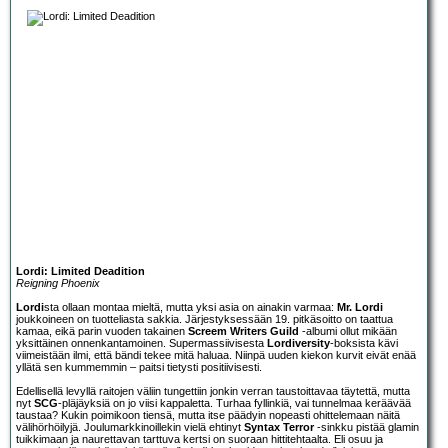
Lordi: Limited Deadition
Reigning Phoenix
Lordi
sta ollaan montaa mieltä, mutta yksi asia on ainakin varmaa:
Mr. Lordi
joukkoineen on tuotteliasta sakkia. Järjestyksessään 19. pitkäsoitto on taattua
kamaa, eikä parin vuoden takainen
Screem Writers Guild
-albumi ollut mikään
yksittäinen onnenkantamoinen. Supermassiivisesta
Lordiversity
-boksista kävi
viimeistään ilmi, että bändi tekee mitä haluaa. Niinpä uuden kiekon kurvit eivät enää
yllätä sen kummemmin – paitsi tietysti positiivisesti.
Edellisellä levyllä raitojen väliin tungettiin jonkin verran taustoittavaa täytettä, mutta
nyt
SCG
-pläjäyksiä on jo viisi kappaletta. Turhaa fyllinkiä, vai tunnelmaa keräävää
taustaa? Kukin poimikoon tiensä, mutta itse päädyin nopeasti ohittelemaan näitä
välihörhöilyjä. Joulumarkkinoillekin vielä ehtinyt
Syntax Terror
-sinkku pistää glamin
tuikkimaan ja naurettavan tarttuva kertsi on suoraan hittitehtaalta. Eli osuu ja