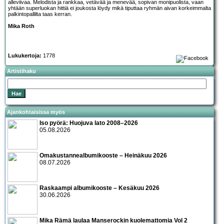
alleviivaa. Melodista ja rankkaa, vetävää ja menevää, sopivan monipuolista, vaan
yhtään superluokan hittiä ei joukosta löydy mikä tiputtaa ryhmän aivan korkeimmalta
palkintopallilta taas kerran.
Mika Roth
Lukukertoja:
1778
Artistihaku
Ajankohtaisissa myös
Iso pyörä: Huojuva lato 2008–2026
05.08.2026
Omakustannealbumikooste – Heinäkuu 2026
08.07.2026
Raskaampi albumikooste – Kesäkuu 2026
30.06.2026
Mika Rämä laulaa Manserockin kuolemattomia Vol 2