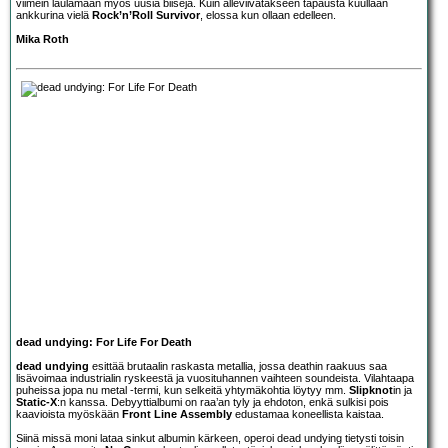
viimein laulamaan myös uusia biisejä. Kuin alleviivatakseen tapausta kuullaan
ankkurina vielä
Rock’n’Roll Survivor
, elossa kun ollaan edelleen.
Mika Roth
dead undying: For Life For Death
dead undying
esittää brutaalin raskasta metallia, jossa deathin raakuus saa
lisävoimaa industrialin ryskeestä ja vuosituhannen vaihteen soundeista. Vilahtaapa
puheissa jopa nu metal -termi, kun selkeitä yhtymäkohtia löytyy mm.
Slipknot
in ja
Static-X
:n kanssa. Debyyttialbumi on raa’an tyly ja ehdoton, enkä sulkisi pois
kaavioista myöskään
Front Line Assembly
edustamaa koneellista kaistaa.
Siinä missä moni lataa sinkut albumin kärkeen, operoi dead undying tietysti toisin