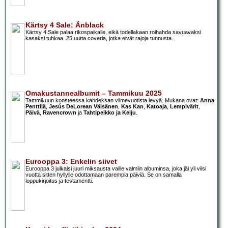
Kärtsy 4 Sale: Änblack
Kärtsy 4 Sale palaa rikospaikalle, eikä todellakaan roihahda savuavaksi
kasaksi tuhkaa. 25 uutta coveria, jotka eivät rajoja tunnusta.
Omakustannealbumit – Tammikuu 2025
Tammikuun koosteessa kahdeksan viimevuotista levyä. Mukana ovat:
Anna
Penttilä
,
Jesús DeLorean Väisänen
,
Kas Kan
,
Katoaja
,
Lempivärit
,
Päivä
,
Ravencrown
ja
Tahtipeikko ja Keiju
.
Eurooppa 3: Enkelin siivet
Eurooppa 3 julkaisi juuri miksausta vaille valmiin albuminsa, joka jäi yli viisi
vuotta sitten hyllylle odottamaan parempia päiviä. Se on samalla
loppukirjoitus ja testamentti.