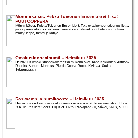
Mönninkäiset, Pekka Toivonen Ensemble & Tixa:
PUUTOOPPERA
Mönninkäiset, Pekka Toivonen Ensemble & Tixa ovat luoneet taidemusiikkia,
jossa pääasiallisina solisteina toimivat suomalaiset puut kuten koivu, kuusi,
mänty, leppä, tammi ja kataja.
Omakustannealbumit – Helmikuu 2025
Helmikuun omakustannekoosteessa mukana ovat: Anna Kokkonen, Anthony
Rausku, Aurium, Morimus, Plastic Cobra, Roope Kivimaa, Stuka,
Tekramütisch
Raskaampi albumikooste – Helmikuu 2025
Helmikuun raskaammissa albumeissa mukana ovat: Freedomination, Hope
Is A Lie, Pestilent Scars, Pujus of Jukra, Raivopäät 2.0, Sáwol, Solus, STUD