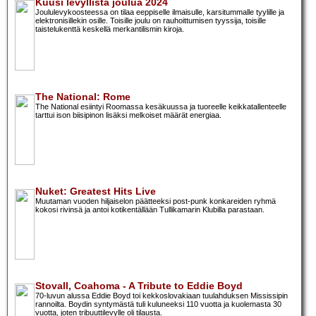
Kuusi levyllistä joulua 2024
Joululevykoosteessa on tilaa eeppiselle ilmaisulle, karsitummalle tyylille ja
elektronisillekin osille. Toisille joulu on rauhoittumisen tyyssija, toisille
taistelukenttä keskellä merkantilismin kiroja.
The National: Rome
The National esiintyi Roomassa kesäkuussa ja tuoreelle keikkatallenteelle
tarttui ison biisipinon lisäksi melkoiset määrät energiaa.
Nuket: Greatest Hits Live
Muutaman vuoden hiljaiselon päätteeksi post-punk konkareiden ryhmä
kokosi rivinsä ja antoi kotikentällään Tullikamarin Klubilla parastaan.
Stovall, Coahoma - A Tribute to Eddie Boyd
70-luvun alussa Eddie Boyd toi kekkoslovakiaan tuulahduksen Mississipin
rannoilta. Boydin syntymästä tuli kuluneeksi 110 vuotta ja kuolemasta 30
vuotta, joten tribuuttilevylle oli tilausta.