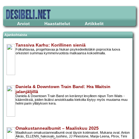
Arviot
Haastattelut
Artikkelit
Ajankohtaista
Tanssiva Karhu: Korillinen sieniä
Folkahtavaa, progehtavaa ja hiukan psykedeelistäkin poprockia luova
orkesteri summaa kymmenvuotista matkaansa kokoelmalla.
Daniela & Downtown Train Band: Hra Waitsin
jalanjäljillä
Daniela & Downtown Train Band on kerännyt levylleen nipun Tom Waits -
käännöksiä, joiden lisäksi ansiokkaalta kiekolta löytyy myös muutama muu
helmi parin yllätyksen kera.
Omakustannealbumit – Maaliskuu 2025
Maaliskuun omakustannealbumit ovat täysin kotimaiset. Mukana ovat: Anton
Äikäs, ELLENN, hakosalo_tuohino, JJ Pinestone, Marja-Leena, Ptrov, Timi