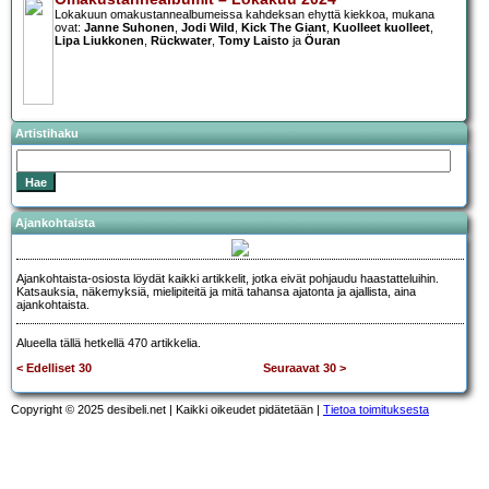
Lokakuun omakustannealbumeissa kahdeksan ehyttä kiekkoa, mukana
ovat:
Janne Suhonen
,
Jodi Wild
,
Kick The Giant
,
Kuolleet kuolleet
,
Lipa Liukkonen
,
Rückwater
,
Tomy Laisto
ja
Öuran
Artistihaku
Ajankohtaista
Ajankohtaista-osiosta löydät kaikki artikkelit, jotka eivät pohjaudu haastatteluihin.
Katsauksia, näkemyksiä, mielipiteitä ja mitä tahansa ajatonta ja ajallista, aina
ajankohtaista.
Alueella tällä hetkellä 470 artikkelia.
< Edelliset 30
Seuraavat 30 >
Copyright © 2025 desibeli.net | Kaikki oikeudet pidätetään |
Tietoa toimituksesta