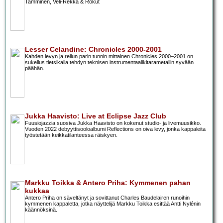
Tamminen, Veli-Rekka & Rokut
Lesser Celandine: Chronicles 2000-2001
Kahden levyn ja reilun parin tunnin mittainen Chronicles 2000–2001 on
sukellus tietsikalla tehdyn teknisen instrumentaalikitarametallin syvään
päähän.
Jukka Haavisto: Live at Eclipse Jazz Club
Fuusiojazzia suosiva Jukka Haavisto on kokenut studio- ja livemuusikko.
Vuoden 2022 debyyttisooloalbumi Reflections on oiva levy, jonka kappaleita
työstetään keikkatilanteessa räiskyen.
Markku Toikka & Antero Priha: Kymmenen pahan
kukkaa
Antero Priha on säveltänyt ja sovittanut Charles Baudelairen runoihin
kymmenen kappaletta, jotka näyttelijä Markku Toikka esittää Antti Nylénin
käännöksinä.