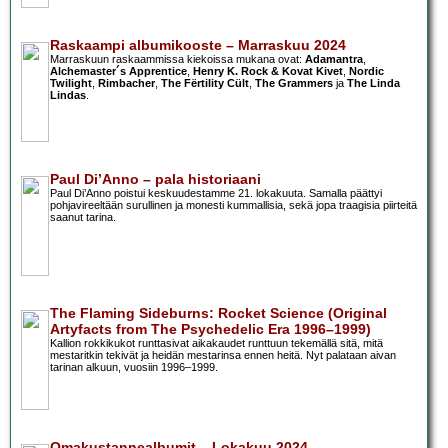
Raskaampi albumikooste – Marraskuu 2024
Marraskuun raskaammissa kiekoissa mukana ovat:
Adamantra
,
Alchemaster´s Apprentice
,
Henry K. Rock & Kovat Kivet
,
Nordic
Twilight
,
Rimbacher
,
The Fërtility Cült
,
The Grammers
ja
The Linda
Lindas
.
Paul Di’Anno – pala historiaani
Paul Di’Anno poistui keskuudestamme 21. lokakuuta. Samalla päättyi
pohjavireeltään surullinen ja monesti kummallisia, sekä jopa traagisia piirteitä
saanut tarina.
The Flaming Sideburns: Rocket Science (Original
Artyfacts from The Psychedelic Era 1996–1999)
Kallion rokkikukot runttasivat aikakaudet runttuun tekemällä sitä, mitä
mestaritkin tekivät ja heidän mestarinsa ennen heitä. Nyt palataan aivan
tarinan alkuun, vuosiin 1996–1999.
Omakustannealbumit – Lokakuu 2024