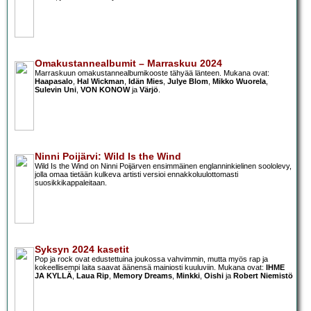
Omakustannealbumit – Marraskuu 2024
Marraskuun omakustannealbumikooste tähyää länteen. Mukana ovat:
Haapasalo
,
Hal Wickman
,
Idän Mies
,
Julye Blom
,
Mikko Wuorela
,
Sulevin Uni
,
VON KONOW
ja
Värjö
.
Ninni Poijärvi: Wild Is the Wind
Wild Is the Wind on Ninni Poijärven ensimmäinen englanninkielinen soololevy,
jolla omaa tietään kulkeva artisti versioi ennakkoluulottomasti
suosikkikappaleitaan.
Syksyn 2024 kasetit
Pop ja rock ovat edustettuina joukossa vahvimmin, mutta myös rap ja
kokeellisempi laita saavat äänensä mainiosti kuuluviin. Mukana ovat:
IHME
JA KYLLÄ
,
Laua Rip
,
Memory Dreams
,
Minkki
,
Oishi
ja
Robert Niemistö