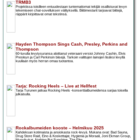
TRMB3
Projektissa toisilleen entuudestaan tuntemattomat tekijät osallistuvat levyn
tekemiseen chat-sovelluksen välityksellä. Biittimestarit tarjoavat biittejä,
räppärit kirjoittavat omat tekstinsä.
Hayden Thompson Sings Cash, Presley, Perkins and
Thompson
60-luvulla levytysuransa aloittanut veteraani versioi Johnny Cashin, Elvis
Presleyn ja Carl Perkinsin biisejä. Tarkoin valittujen lainojen lisäksi levyllä
kuullaan myös herran omaa tuotantoa.
Tarja: Rocking Heels – Live at Hellfest
Tarja Turunen jatkaa Rocking Heels -konserttialbumeidensa sarjaa toisella
julkaisulla.
Rockalbumeiden kooste – Helmikuu 2025
Kahdeksan kotimaista ja ansiokasta rock-levyä. Mukana ovat: Bad Sauna,
Drug Store Raid, Eino & Koskettajat, Hygienia ja Moraali, Joni Ekman Group,
Muovikukat, Nothing But Sunshine, The Flim.