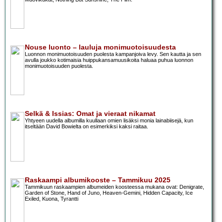
Nouse luonto – lauluja monimuotoisuudesta
Luonnon monimuotoisuuden puolesta kampanjoiva levy. Sen kautta ja sen
avulla joukko kotimaisia huippukansamuusikoita haluaa puhua luonnon
monimuotoisuuden puolesta.
Selkä & Issias: Omat ja vieraat nikamat
Yhtyeen uudella albumilla kuullaan omien lisäksi monia lainabiisejä, kun
itseltään David Bowielta on esimerkiksi kaksi raitaa.
Raskaampi albumikooste – Tammikuu 2025
Tammikuun raskaampien albumeiden koosteessa mukana ovat: Denigrate,
Garden of Stone, Hand of Juno, Heaven-Gemini, Hidden Capacity, Ice
Exiled, Kuona, Tyrantti