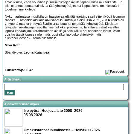
sovituksista, vaan soundien ja soitinvalintojen avulla tapahtuvista muutoksista. En
olisi osannut odottaa tai toivoa tätä yhteistyötä, mutta lopputulema on mielestäni
todellinen merkkiteos.
Nykymaailmassa musiikilla on haastavaa elättää itseään, saati sitten lyödä isommin
rahoiksi. Tämänkin albumin alkusanat lausuttiin jo elokuussa 2021, kun Ikiranka oli
yhtyeenä ottanut yhteyttä Bladiin ja tarjoutunut tekemään yhteistyötä. Kiireisten
tekijöiden aikataulujen sovittaminen oli yksi probleema, tarvittavat rahat kerättiin
lopulta kasaan joukkorahoituksen avulla ja näin kaikki sai onnellisen lopun. Vaan
voisiko tässä lopussa olla myös uusi alku, jatkuuko yhteistyö myös
tulevaisuudessa? Toivon niin todella.
Mika Roth
Bbändikuva:
Leona Kujanpää
Lukukertoja:
1642
Artistihaku
Ajankohtaisissa myös
Iso pyörä: Huojuva lato 2008–2026
05.08.2026
Omakustannealbumikooste – Heinäkuu 2026