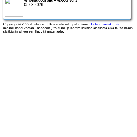
Whosagoodsong – WAGS Vol 1
05.03.2026
Copyright © 2025 desibeli.net | Kaikki oikeudet pidätetään |
Tietoa toimituksesta
desibeli.net ei vastaa Facebook-, Youtube- ja last.fm-linkkien sisällöstä eikä takaa niiden
sisältävän aiheeseen liittyvää materiaalia.