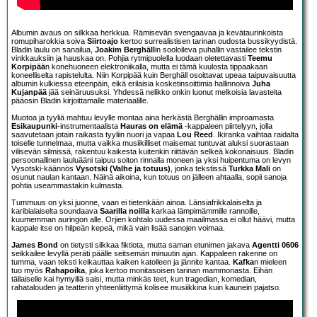
Albumin avaus on silkkaa herkkua. Rämisevän svengaavaa ja kevätaurinkoista
romupiharokkia soiva
Siirtoajo
kertoo surrealistisen tarinan oudosta bussikyydistä.
Bladin laulu on sanailua,
Joakim Berghäll
in sooloileva puhallin vastailee tekstin
vinkkauksiin ja hauskaa on. Pohjia rytmipuolella luodaan oletettavasti
Teemu
Korpipää
n konehuoneen elektroniikalla, mutta ei tämä kuulosta tippaakaan
koneelliselta rapistelulta. Niin Korpipää kuin Berghäll osoittavat upeaa taipuvaisuutta
albumin kulkiessa eteenpäin, eikä erilaisia kosketinsoittimia hallinnoiva
Juha
Kujanpää
jää seinäruusuksi. Yhdessä nelikko onkin luonut melkoisia lavasteita
pääosin Bladin kirjoittamalle materiaalille.
Muotoa ja tyyliä mahtuu levylle montaa aina herkästä Berghällin improamasta
Esikaupunki
-instrumentaalista
Hauras on elämä
-kappaleen piirtelyyn, jolla
saavutetaan jotain raikasta tyyliin nuori ja vapaa
Lou Reed
. Ikiranka vaihtaa raidalta
toiselle tunnelmaa, mutta vaikka musiikilliset maisemat tuntuvat aluksi suorastaan
vilisevän silmissä, rakentuu kaikesta kuitenkin riittävän selkeä kokonaisuus. Bladin
persoonallinen lauluääni taipuu soiton rinnalla moneen ja yksi huipentuma on levyn
Vysotski-käännös
Vysotski (Valhe ja totuus)
, jonka tekstissä
Turkka Mali
on
osunut naulan kantaan. Näinä aikoina, kun totuus on jälleen ahtaalla, sopii sanoja
pohtia useammastakin kulmasta.
Tummuus on yksi juonne, vaan ei tietenkään ainoa. Länsiafrikkalaiselta ja
karibialaiselta soundaava
Saarilla noilla
karkaa lämpimämmille rannoille,
kuumemman auringon alle. Orjien kohtalo uudessa maailmassa ei ollut häävi, mutta
kappale itse on hilpeän kepeä, mikä vain lisää sanojen voimaa.
James Bond
on tietysti silkkaa fiktiota, mutta saman etunimen jakava
Agentti 0606
seikkailee levyllä peräti päälle seitsemän minuutin ajan. Kappaleen rakenne on
tumma, vaan teksti keikauttaa kaiken katolleen ja jännite kantaa.
Kafka
n mieleen
tuo myös
Rahapoika
, joka kertoo monitasoisen tarinan mammonasta. Eihän
tällaiselle kai hymyillä saisi, mutta minkäs teet, kun tragedian, komedian,
rahatalouden ja teatterin yhteenliittymä kolisee musiikkina kuin kaunein pajatso.