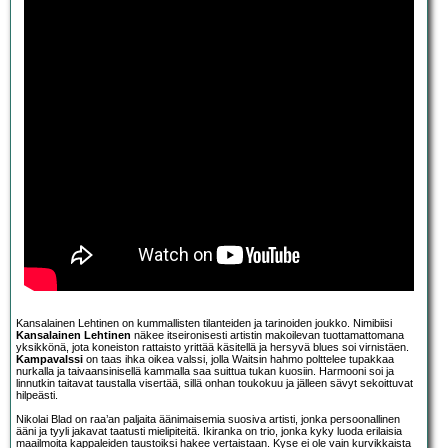
Kansalainen Lehtinen on kummallisten tilanteiden ja tarinoiden joukko. Nimibiisi
Kansalainen Lehtinen
näkee itseironisesti artistin makoilevan tuottamattomana
yksikkönä, jota koneiston rattaisto yrittää käsitellä ja hersyvä blues soi virnistäen.
Kampavalssi
on taas ihka oikea valssi, jolla Waitsin hahmo polttelee tupakkaa
nurkalla ja taivaansinisellä kammalla saa suittua tukan kuosiin. Harmooni soi ja
linnutkin taitavat taustalla visertää, sillä onhan toukokuu ja jälleen sävyt sekoittuvat
hilpeästi.
Nikolai Blad on raa’an paljaita äänimaisemia suosiva artisti, jonka persoonallinen
ääni ja tyyli jakavat taatusti mielipiteitä. Ikiranka on trio, jonka kyky luoda erilaisia
maailmoita kappaleiden taustoiksi hakee vertaistaan. Kyse ei ole vain kurvikkaista