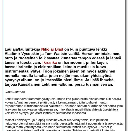
Laulaja/lauluntekijä
Nikolai Blad
on kuin puuttuva lenkki
Vladimir Vysotskin ja Tom Waitsin väliltä. Herran omintakeinen,
outo ja ruosteinen folk saattaa kumartaa tangon edessä ja lähteä
tanssiin tuosta vain.
Ikiranka
on harmoonin, pilliurkujen,
bassoklarinetin ja elektroniikan keinoin musiikkia luova
instrumentaaliyhtye. Trion jokainen jäsen on myös aktiivinen
monella muulla taholla, joten neljän muusikon yhteistyönä
syntynyt albumi on jo itsessään pieni ihme. Ja lisää ihmeitä
tarjoaa Kansalainen Lehtinen -albumi, peräti tusinan verran.
Omakustanne
Jotkut saattavat kammota yllätyksiä, mutta itse pidän niistä ainakin musiikin saralla
kovasti. Ainahan venettä pitää pystyä keinuttamaan, jotta touhu ei muutu
tarpeettoman rutiininomaiseksi, vai mitä? Toisinaan saatan puolitosissani pohtia joko
itsekseni tai sopivassa juttuseurassa, minkälaisia musiikillisia yhteistyöprojekteja
voisikaan syntyä, jos asiat lähtisivät suotuisasti lapasesta.
Moiset kahvipöytä- ja tuoppijutustelut voivat olla viihdyttäviä, kun pelkkien
heittovuorojen sijaan pitää osata myös perustella, että mitä uudenlaista ja arvokasta
tästä ja tästä yhteistyöstä voisikaan suotuisten tähtien alla syntyä. Toiveet ja
haaveet ovat tietysti pelkkiä haaveita ja toiveita. Toisinaan yhteistöitä kuitenkin