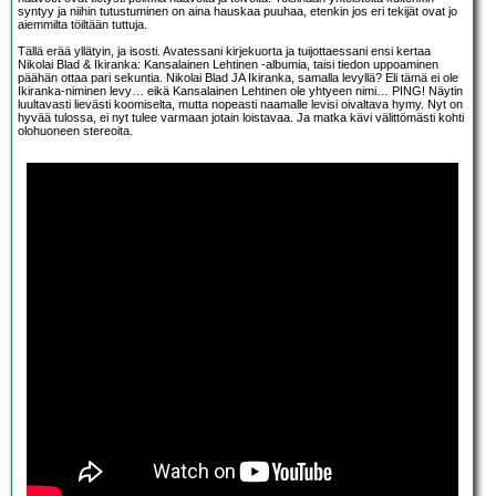
syntyy ja niihin tutustuminen on aina hauskaa puuhaa, etenkin jos eri tekijät ovat jo
aiemmilta töiltään tuttuja.
Tällä erää yllätyin, ja isosti. Avatessani kirjekuorta ja tuijottaessani ensi kertaa
Nikolai Blad & Ikiranka: Kansalainen Lehtinen -albumia, taisi tiedon uppoaminen
päähän ottaa pari sekuntia. Nikolai Blad JA Ikiranka, samalla levyllä? Eli tämä ei ole
Ikiranka-niminen levy… eikä Kansalainen Lehtinen ole yhtyeen nimi… PING! Näytin
luultavasti lievästi koomiselta, mutta nopeasti naamalle levisi oivaltava hymy. Nyt on
hyvää tulossa, ei nyt tulee varmaan jotain loistavaa. Ja matka kävi välittömästi kohti
olohuoneen stereoita.