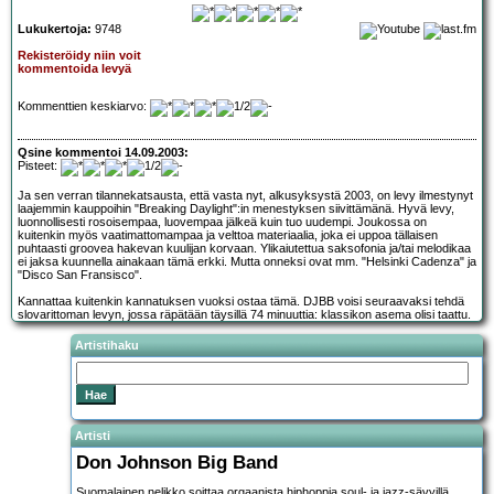
Lukukertoja:
9748
Rekisteröidy niin voit
kommentoida levyä
Kommenttien keskiarvo:
Qsine kommentoi 14.09.2003:
Pisteet:
Ja sen verran tilannekatsausta, että vasta nyt, alkusyksystä 2003, on levy ilmestynyt
laajemmin kauppoihin "Breaking Daylight":in menestyksen siivittämänä. Hyvä levy,
luonnollisesti rosoisempaa, luovempaa jälkeä kuin tuo uudempi. Joukossa on
kuitenkin myös vaatimattomampaa ja velttoa materiaalia, joka ei uppoa tällaisen
puhtaasti groovea hakevan kuulijan korvaan. Ylikaiutettua saksofonia ja/tai melodikaa
ei jaksa kuunnella ainakaan tämä erkki. Mutta onneksi ovat mm. "Helsinki Cadenza" ja
"Disco San Fransisco".
Kannattaa kuitenkin kannatuksen vuoksi ostaa tämä. DJBB voisi seuraavaksi tehdä
slovarittoman levyn, jossa räpätään täysillä 74 minuuttia: klassikon asema olisi taattu.
Artistihaku
Artisti
Don Johnson Big Band
Suomalainen nelikko soittaa orgaanista hiphoppia soul- ja jazz-sävyillä.