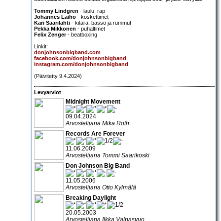
Tommy Lindgren
- laulu, rap
Johannes Laiho
- koskettimet
Kari Saarilahti
- kitara, basso ja rummut
Pekka Mikkonen
- puhaltimet
Felix Zenger
- beatboxing
Linkit:
donjohnsonbigband.com
facebook.com/donjohnsonbigband
instagram.com/donjohnsonbigband
(Päivitetty 9.4.2024)
Levyarviot
Midnight Movement
09.04.2024
Arvostelijana Mika Roth
Records Are Forever
11.06.2009
Arvostelijana Tommi Saarikoski
Don Johnson Big Band
11.05.2006
Arvostelijana Otto Kylmälä
Breaking Daylight
20.05.2003
Arvostelijana Ilkka Valpasvuo