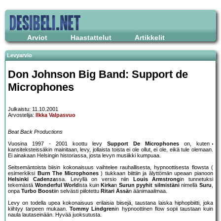
Arviot
Haastattelut
Artikkelit
Levyarvio
Don Johnson Big Band: Support de
Microphones
Julkaistu: 11.10.2001
Arvostelija:
Ilkka Valpasvuo
Beat Back Productions
Vuosina 1997 - 2001 koottu levy
Support De Microphones
on, kuten
kansiteksteissäkin mainitaan, levy, jollaista toista ei ole ollut, ei ole, eikä tule olemaan.
Ei ainakaan Helsingin historiassa, josta levyn musiikki kumpuaa.
Seitsemäntoista biisin kokonaisuus vaihtelee rauhallisesta, hypnoottisesta flowsta (
esimerkiksi
Burn The Microphones
) tiukkaan biittiin ja älyttömän upeaan pianoon
Helsinki Cadenza
ssa. Levyllä on versio niin
Louis Armstrong
in tunnetuksi
tekemästä
Wonderful World
ista kuin
Kirka
n
Surun pyyhit silmistäni
nimellä
Suru
,
onpa
Turbo Boost
iin selvästi piilotettu
Ritari Ässä
n äänimaailmaa.
Levy on todella upea kokonaisuus erilaisia biisejä, taustana laiska hiphopbiitti, joka
kiihtyy tarpeen mukaan.
Tommy Lindgren
in hypnoottinen flow sopii taustaan kuin
naula lautaseinään. Hyvää juoksutusta.