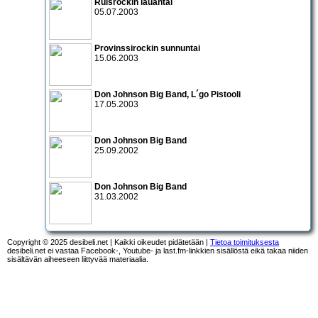
Ruisrockin lauantai
05.07.2003
Provinssirockin sunnuntai
15.06.2003
Don Johnson Big Band
,
L´go Pistooli
17.05.2003
Don Johnson Big Band
25.09.2002
Don Johnson Big Band
31.03.2002
Copyright © 2025 desibeli.net | Kaikki oikeudet pidätetään |
Tietoa toimituksesta
desibeli.net ei vastaa Facebook-, Youtube- ja last.fm-linkkien sisällöstä eikä takaa niiden
sisältävän aiheeseen liittyvää materiaalia.