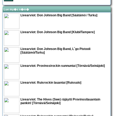
Lue my�s n�m�
Livearviot:
Don Johnson Big Band
[Säätämö / Turku]
Livearviot:
Don Johnson Big Band
[Klubi/Tampere]
Livearviot:
Don Johnson Big Band
,
L´go Pistooli
[Säätämö/Turku]
Livearviot: Provinssirockin sunnuntai [Törnävä/Seinäjoki]
Livearviot: Ruisrockin lauantai [Ruissalo]
Livearviot:
The Hives
(Swe) räjäytti Provinssilauantain
pankin! [Törnävä/Seinäjoki]