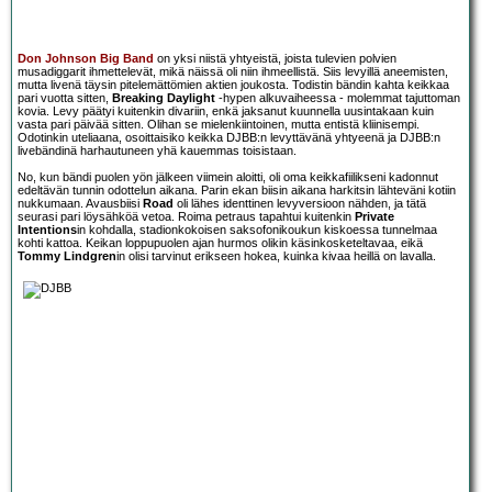
Don Johnson Big Band
on yksi niistä yhtyeistä, joista tulevien polvien
musadiggarit ihmettelevät, mikä näissä oli niin ihmeellistä. Siis levyillä aneemisten,
mutta livenä täysin pitelemättömien aktien joukosta. Todistin bändin kahta keikkaa
pari vuotta sitten,
Breaking Daylight
-hypen alkuvaiheessa - molemmat tajuttoman
kovia. Levy päätyi kuitenkin divariin, enkä jaksanut kuunnella uusintakaan kuin
vasta pari päivää sitten. Olihan se mielenkiintoinen, mutta entistä kliinisempi.
Odotinkin uteliaana, osoittaisiko keikka DJBB:n levyttävänä yhtyeenä ja DJBB:n
livebändinä harhautuneen yhä kauemmas toisistaan.
No, kun bändi puolen yön jälkeen viimein aloitti, oli oma keikkafiilikseni kadonnut
edeltävän tunnin odottelun aikana. Parin ekan biisin aikana harkitsin lähteväni kotiin
nukkumaan. Avausbiisi
Road
oli lähes identtinen levyversioon nähden, ja tätä
seurasi pari löysähköä vetoa. Roima petraus tapahtui kuitenkin
Private
Intentions
in kohdalla, stadionkokoisen saksofonikoukun kiskoessa tunnelmaa
kohti kattoa. Keikan loppupuolen ajan hurmos olikin käsinkosketeltavaa, eikä
Tommy Lindgren
in olisi tarvinut erikseen hokea, kuinka kivaa heillä on lavalla.