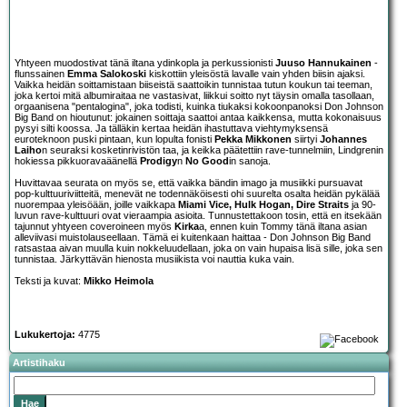
Yhtyeen muodostivat tänä iltana ydinkopla ja perkussionisti
Juuso Hannukainen
-
flunssainen
Emma Salokoski
kiskottiin yleisöstä lavalle vain yhden biisin ajaksi.
Vaikka heidän soittamistaan biiseistä saattoikin tunnistaa tutun koukun tai teeman,
joka kertoi mitä albumiraitaa ne vastasivat, liikkui soitto nyt täysin omalla tasollaan,
orgaanisena "pentalogina", joka todisti, kuinka tiukaksi kokoonpanoksi Don Johnson
Big Band on hioutunut: jokainen soittaja saattoi antaa kaikkensa, mutta kokonaisuus
pysyi silti koossa. Ja tälläkin kertaa heidän ihastuttava viehtymyksensä
euroteknoon puski pintaan, kun lopulta fonisti
Pekka Mikkonen
siirtyi
Johannes
Laiho
n seuraksi kosketinrivistön taa, ja keikka päätettiin rave-tunnelmiin, Lindgrenin
hokiessa pikkuoravaäänellä
Prodigy
n
No Good
in sanoja.
Huvittavaa seurata on myös se, että vaikka bändin imago ja musiikki pursuavat
pop-kulttuuriviitteitä, menevät ne todennäköisesti ohi suurelta osalta heidän pykälää
nuorempaa yleisöään, joille vaikkapa
Miami Vice, Hulk Hogan, Dire Straits
ja 90-
luvun rave-kulttuuri ovat vieraampia asioita. Tunnustettakoon tosin, että en itsekään
tajunnut yhtyeen coveroineen myös
Kirka
a, ennen kuin Tommy tänä iltana asian
alleviivasi muistolauseellaan. Tämä ei kuitenkaan haittaa - Don Johnson Big Band
ratsastaa aivan muulla kuin nokkeluudellaan, joka on vain hupaisa lisä sille, joka sen
tunnistaa. Järkyttävän hienosta musiikista voi nauttia kuka vain.
Teksti ja kuvat:
Mikko Heimola
Lukukertoja:
4775
Artistihaku