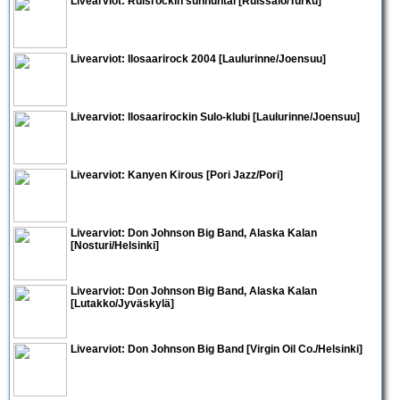
Livearviot: Ruisrockin sunnuntai [Ruissalo/Turku]
Livearviot: Ilosaarirock 2004 [Laulurinne/Joensuu]
Livearviot: Ilosaarirockin Sulo-klubi [Laulurinne/Joensuu]
Livearviot: Kanyen Kirous [Pori Jazz/Pori]
Livearviot:
Don Johnson Big Band
,
Alaska Kalan
[Nosturi/Helsinki]
Livearviot:
Don Johnson Big Band
,
Alaska Kalan
[Lutakko/Jyväskylä]
Livearviot:
Don Johnson Big Band
[Virgin Oil Co./Helsinki]