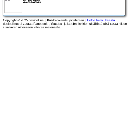
21.03.2025
Copyright © 2025 desibeli.net | Kaikki oikeudet pidätetään |
Tietoa toimituksesta
desibeli.net ei vastaa Facebook-, Youtube- ja last.fm-linkkien sisällöstä eikä takaa niiden
sisältävän aiheeseen liittyvää materiaalia.