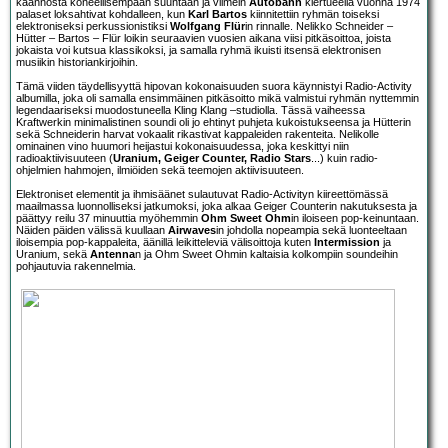
käännöstä koneellisempaan suuntaan ja viimein
Autobahn
kiertueella vuonna 1974
palaset loksahtivat kohdalleen, kun
Karl Bartos
kiinnitettiin ryhmän toiseksi
elektroniseksi perkussionistiksi
Wolfgang Flür
in rinnalle. Nelikko Schneider –
Hütter – Bartos – Flür loikin seuraavien vuosien aikana viisi pitkäsoittoa, joista
jokaista voi kutsua klassikoksi, ja samalla ryhmä ikuisti itsensä elektronisen
musiikin historiankirjoihin.
Tämä viiden täydellisyyttä hipovan kokonaisuuden suora käynnistyi Radio-Activity
albumilla, joka oli samalla ensimmäinen pitkäsoitto mikä valmistui ryhmän nyttemmin
legendaariseksi muodostuneella Kling Klang –studiolla. Tässä vaiheessa
Kraftwerkin minimalistinen soundi oli jo ehtinyt puhjeta kukoistukseensa ja Hütterin
sekä Schneiderin harvat vokaalit rikastivat kappaleiden rakenteita. Nelikolle
ominainen vino huumori heijastui kokonaisuudessa, joka keskittyi niin
radioaktiivisuuteen (
Uranium, Geiger Counter, Radio Stars
...) kuin radio-
ohjelmien hahmojen, ilmiöiden sekä teemojen aktiivisuuteen.
Elektroniset elementit ja ihmisäänet sulautuvat Radio-Activityn kiireettömässä
maailmassa luonnolliseksi jatkumoksi, joka alkaa Geiger Counterin nakutuksesta ja
päättyy reilu 37 minuuttia myöhemmin
Ohm Sweet Ohm
in iloiseen pop-keinuntaan.
Näiden päiden välissä kuullaan
Airwaves
in johdolla nopeampia sekä luonteeltaan
iloisempia pop-kappaleita, äänillä leikitteleviä välisoittoja kuten
Intermission
ja
Uranium, sekä
Antenna
n ja Ohm Sweet Ohmin kaltaisia kolkompiin soundeihin
pohjautuvia rakennelmia.