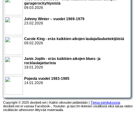
garagerockyhtyeistä
09.03.2026
Johnny Winter – vuodet 1969-1979
23.02.2026
Carole King - eräs kaikkien aikojen laulaja/lauluntekijöistä
09.02.2026
Janis Joplin - eräs kaikkien aikojen blues- ja
rocklaulajattarista
19.01.2026
Popeda vuodet 1983-1985
14.01.2026
Copyright © 2025 desibeli.net | Kaikki oikeudet pidätetään |
Tietoa toimituksesta
desibeli.net ei vastaa Facebook-, Youtube- ja last.fm-linkkien sisällöstä eikä takaa niiden
sisältävän aiheeseen liittyvää materiaalia.