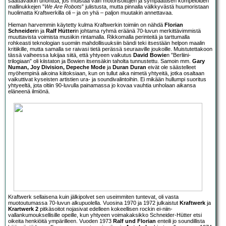
saattavatkin unohtua, jos muistaa vain motorisoitujen ja sympaattisen kömpelöiden
mallinukkejen ”
We Are Robots
” julistusta, mutta pinnalla välkkyvästä huumoristaan
huolimatta Kraftwerkilla oli – ja on yhä – paljon muutakin annettavaa.
Hieman harvemmin käytetty kulma Kraftwerkin toimiin on nähdä
Florian
Schneider
in ja
Ralf Hütter
in johtama ryhmä eräänä 70-luvun merkittävimmistä
muuttavista voimista musiikin rintamalla. Rikkomalla perinteitä ja tarttumalla
rohkeasti teknologian suomiin mahdollisuuksiin bändi teki itsestään helpon maalin
kritiikille, mutta samalla se raivasi tietä perässä seuraaville joukoille. Muistutettakoon
tässä vaiheessa lukijaa siitä, että yhtyeen vaikutus
David Bowie
n ”Berliini-
trilogiaan” oli kiistaton ja Bowien itsensäkin taholta tunnustettu. Samoin mm.
Gary
Numan, Joy Division, Depeche Mode
ja
Duran Duran
eivät ole säästelleet
myöhempinä aikoina kiitoksiaan, kun on tullut aika nimetä yhtyeitä, jotka osaltaan
vaikuttivat kyseisten artistien ura- ja soundivalintoihin. Ei mikään hullumpi suoritus
yhtyeeltä, jota oltiin 90-luvulla painamassa jo kovaa vauhtia unholaan aikansa
eläneenä ilmiönä.
Kraftwerk sellaisena kuin jälkipolvet sen useimmiten tuntevat, oli vasta
muotoutumassa 70-luvun alkupuolella. Vuosina 1970 ja 1972 julkaistut
Kraftwerk
ja
Krartwerk 2
pitkäsoitot nojasivat edelleen kokeellisen rockin ei-niin-
vallankumouksellisille opeille, kun yhtyeen voimakaksikko Schneider-Hütter etsi
oikeita henkiöitä ympärilleen. Vuoden 1973
Ralf und Florian
enteili jo soundillista