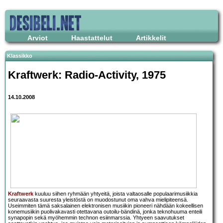
Arviot
Haastattelut
Artikkelit
Klassikko
Kraftwerk: Radio-Activity
, 1975
14.10.2008
Kraftwerk
kuuluu siihen ryhmään yhtyeitä, joista valtaosalle populaarimusiikkia
seuraavasta suuresta yleistöstä on muodostunut oma vahva mielipiteensä.
Useimmiten tämä saksalainen elektronisen musiikin pioneeri nähdään kokeellisen
konemusiikin puolivakavasti otettavana outoilu-bändinä, jonka teknohuuma enteili
synapopin sekä myöhemmin technon esiinmarssia. Yhtyeen saavutukset