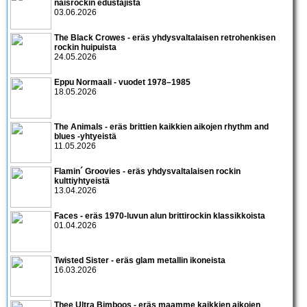
naisrockin edustajista
03.06.2026
The Black Crowes - eräs yhdysvaltalaisen retrohenkisen
rockin huipuista
24.05.2026
Eppu Normaali - vuodet 1978–1985
18.05.2026
The Animals - eräs brittien kaikkien aikojen rhythm and
blues -yhtyeistä
11.05.2026
Flamin´ Groovies - eräs yhdysvaltalaisen rockin
kulttiyhtyeistä
13.04.2026
Faces - eräs 1970-luvun alun brittirockin klassikkoista
01.04.2026
Twisted Sister - eräs glam metallin ikoneista
16.03.2026
Thee Ultra Bimboos - eräs maamme kaikkien aikojen