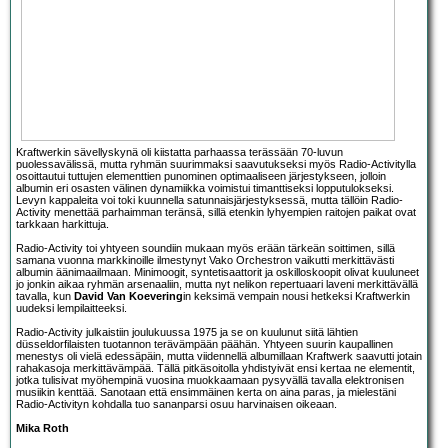
Kraftwerkin sävellyskynä oli kiistatta parhaassa terässään 70-luvun
puolessavälissä, mutta ryhmän suurimmaksi saavutukseksi myös Radio-Activitylla
osoittautui tuttujen elementtien punominen optimaaliseen järjestykseen, jolloin
albumin eri osasten välinen dynamiikka voimistui timanttiseksi lopputulokseksi.
Levyn kappaleita voi toki kuunnella satunnaisjärjestyksessä, mutta tällöin Radio-
Activity menettää parhaimman teränsä, sillä etenkin lyhyempien raitojen paikat ovat
tarkkaan harkittuja.
Radio-Activity toi yhtyeen soundiin mukaan myös erään tärkeän soittimen, sillä
samana vuonna markkinoille ilmestynyt Vako Orchestron vaikutti merkittävästi
albumin äänimaailmaan. Minimoogit, syntetisaattorit ja oskilloskoopit olivat kuuluneet
jo jonkin aikaa ryhmän arsenaaliin, mutta nyt nelikon repertuaari laveni merkittävällä
tavalla, kun
David Van Koevering
in keksimä vempain nousi hetkeksi Kraftwerkin
uudeksi lempilaitteeksi.
Radio-Activity julkaistiin joulukuussa 1975 ja se on kuulunut siitä lähtien
düsseldorfilaisten tuotannon terävämpään päähän. Yhtyeen suurin kaupallinen
menestys oli vielä edessäpäin, mutta viidennellä albumillaan Kraftwerk saavutti jotain
rahakasoja merkittävämpää. Tällä pitkäsoitolla yhdistyivät ensi kertaa ne elementit,
jotka tulisivat myöhempinä vuosina muokkaamaan pysyvällä tavalla elektronisen
musiikin kenttää. Sanotaan että ensimmäinen kerta on aina paras, ja mielestäni
Radio-Activityn kohdalla tuo sananparsi osuu harvinaisen oikeaan.
Mika Roth