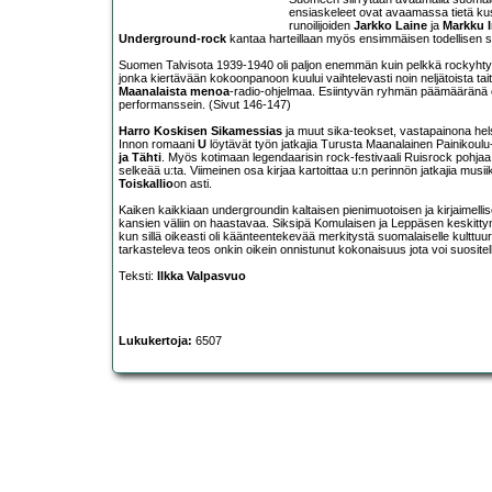
ensiaskeleet ovat avaamassa tietä kust
runoilijoiden
Jarkko Laine
ja
Markku 
Underground-rock
kantaa harteillaan myös ensimmäisen todellisen s
Suomen Talvisota 1939-1940 oli paljon enemmän kuin pelkkä rockyhtye.
jonka kiertävään kokoonpanoon kuului vaihtelevasti noin neljätoista taite
Maanalaista menoa
-radio-ohjelmaa. Esiintyvän ryhmän päämääränä oli
performanssein. (Sivut 146-147)
Harro Koskisen
Sikamessias
ja muut sika-teokset, vastapainona hels
Innon romaani
U
löytävät työn jatkajia Turusta Maanalainen Painikoul
ja Tähti
. Myös kotimaan legendaarisin rock-festivaali Ruisrock pohjaa 
selkeää u:ta. Viimeinen osa kirjaa kartoittaa u:n perinnön jatkajia musii
Toiskallio
on asti.
Kaiken kaikkiaan undergroundin kaltaisen pienimuotoisen ja kirjaimellise
kansien väliin on haastavaa. Siksipä Komulaisen ja Leppäsen keskittym
kun sillä oikeasti oli käänteentekevää merkitystä suomalaiselle kulttuuri
tarkasteleva teos onkin oikein onnistunut kokonaisuus jota voi suositella 
Teksti:
Ilkka Valpasvuo
Lukukertoja:
6507