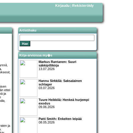
Kirjaudu
Rekisteröidy
|
Artistihaku
Kirja-arvioissa my�s
Markus Rantanen: Suuri
ryssä,
säkkipillikirja
,
13.07.2026
okeesit,
Hannu Sirkkilä: Saksalainen
schlager
aisen
03.07.2026
n ettei
nä ja
n
Tuure Heikkilä: Henkeä hurjempi
dia,
exodus
09.06.2026
Patti Smith: Enkelten leipää
08.05.2026
aten ja
ä.
kin