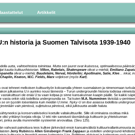
aastattelut
Artikkelit
n historia ja Suomen Talvisota 1939-1940
odella uutta, vaihtoehtoista toimintaa. Mutta sen juuret ovat ikuisessa, optimaalisessa päänsä
ijat kautta kulttuurihistorian.
Villon, Rabelais, Shakespeare
olivat u-miehiä;
Emiliano Zapata
mpanella
olivat u-miehiä;
Baudelaire, Nerval, Hörderlin; Apollinaire, Satie, Klee
… inkat, ir
Chaplin, Keaton, W.C. Fields, Marx
-veljekset (myös
Karl
).
n
ovat tehneet melkoisen kulttuurityön kokoamalla yhteen suomalaisen ja nimenomaan turkul
on julkaisema U:n aurinko nousi lännestä – Turun undergroundin historia todistaa viimeistää
 vastakulttuuri ole enää U:ta vaan kelpaa jo sinne kansakunnan kaapin päälle. Se kaikki säpi
e vasta onkin sitä todellista undergroundia se. Tai kuten
M.A. Numminen
tiivistää u-perintee
se on tyystiin toisenlaista kuin meidän U:mme. Nyky-U on itse asiassa todellista undergroun
jestetään vain pienissä, suljetuissa piireissä, eikä julkisuutta asialle haluta.
htyneeksi ja konservatiiviseksi koetulle valtakulttuurille. Sille oli ominaista osoittaa mikä
e olisi yrittänyt korjata vikoja. U teki niin sanotusti täsmäiskuja kulttuurin ja yhteiskunnan
ri, jonka avulla murennettiin systeemin arvovaltaa. (Sivu 125).
n vahvasti painottuva teos kulkee järkevästi ensin kansainvälistä kulttuurivallankumousta av
laisten
Jerry Rubin
ista
Allen Ginsberg
iin
Frank Zappa
an ja esitellen underground-lehdistö
a kulttuuria ja ilmapiiriä ennen kotimaista U:ta. Poliittinen aktivismi ja kotimaisen rock-musii