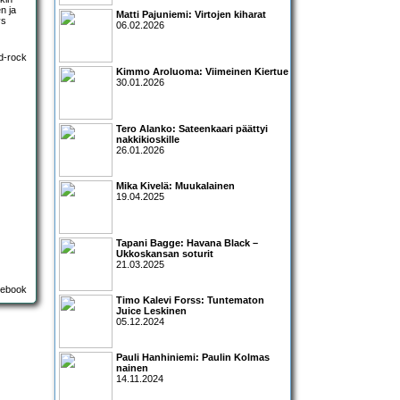
n ja
Matti Pajuniemi: Virtojen kiharat
ys
06.02.2026
Kimmo Aroluoma: Viimeinen Kiertue
30.01.2026
Tero Alanko: Sateenkaari päättyi
nakkikioskille
26.01.2026
Mika Kivelä: Muukalainen
19.04.2025
Tapani Bagge: Havana Black –
Ukkoskansan soturit
21.03.2025
Timo Kalevi Forss: Tuntematon
Juice Leskinen
05.12.2024
Pauli Hanhiniemi: Paulin Kolmas
nainen
14.11.2024