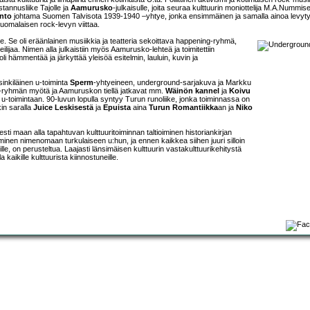
annusliike Tajolle ja
Aamurusko
-julkaisulle, joita seuraa kulttuurin moniottelija M.A.Nummise
Into
johtama Suomen Talvisota 1939-1940 –yhtye, jonka ensimmäinen ja samalla ainoa levyt
uomalaisen rock-levyn viittaa.
 Se oli eräänlainen musiikkia ja teatteria sekoittava happening-ryhmä,
ilijaa. Nimen alla julkaistiin myös Aamurusko-lehteä ja toimitettiin
 hämmentää ja järkyttää yleisöä esitelmin, lauluin, kuvin ja
inkiläinen u-toiminta
Sperm
-yhtyeineen, underground-sarjakuva ja Markku
u-ryhmän myötä ja Aamuruskon tiellä jatkavat mm.
Wäinön kannel
ja
Koivu
u-toimintaan. 90-luvun lopulla syntyy Turun runoliike, jonka toiminnassa on
kin saralla
Juice Leskisestä
ja
Epuista
aina
Turun Romantiikka
an ja
Niko
sti maan alla tapahtuvan kulttuuritoiminnan taltioiminen historiankirjan
inen nimenomaan turkulaiseen u:hun, ja ennen kaikkea siihen juuri silloin
lle, on perusteltua. Laajasti länsimäisen kulttuurin vastakulttuurikehitystä
kaikille kulttuurista kiinnostuneille.