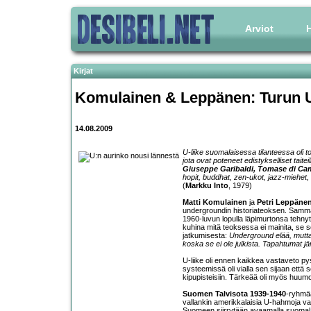
Arviot
H
Kirjat
Komulainen & Leppänen: Turun U:
14.08.2009
U-liike suomalaisessa tilanteessa oli t
jota ovat poteneet edistykselliset taiteil
Giuseppe Garibaldi, Tomase di Ca
hopit, buddhat, zen-ukot, jazz-miehet,
(
Markku Into
, 1979)
Matti Komulainen
ja
Petri Leppäne
undergroundin historiateoksen. Sammak
1960-luvun lopulla läpimurtonsa tehnyt
kuhina mitä teoksessa ei mainita, se s
jatkumisesta:
Underground elää, mutta 
koska se ei ole julkista. Tapahtumat jär
U-liike oli ennen kaikkea vastaveto pysä
systeemissä oli vialla sen sijaan että s
kipupisteisiin. Tärkeää oli myös huumo
Suomen Talvisota 1939-1940
-ryhmää
vallankin amerikkalaisia U-hahmoja va
Suomeen siirrytään avaamalla suomalaist