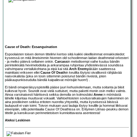
Cause of Death: Exsanguination
Espoolaisten toisen demon tittelirivi kertoo siitä kaikki oleellisimmat ennakkotiedot:
kyseessä on mitä ilmeisimmin hivenen old-schoolimman laidan deathmetal-orkesteri
- ja melko pätevä sellainen onkin.
Carcass
in melodisempi vaihe kuuluu bändin
perinteikkäitä hevimelodioita ja ankarampaa ruhjontaa yhdistelevässä soundissa
vahvimpana vertailukohtana ja eipä kai sitä
Arch Enemy
äkään saatteessa
mainittaisi erikseen ellei
Cause Of Death
in keulilta löytyisi oivallisesti rähjäävää
naisvokalistia (joka on tosin sittemmin poistunut bändin riveistä, joten
pääkaupunkiseudulta bändiä kaipailevat mörisijät huom!) .
Ei bändi omaperäisyyspisteillä pääse juuri kehuskelemaan, mutta soitanta ja biisit
kulkevat hyvin. Soundit ovat vielä suttuiset, mutta paketti monin osin melko valmis.
Ainoa varsinaisesti häiritsevä seikka demolla on kolmosbiisi
Anew
:n mörinästä
lähelle kiljuntaa muuttuvat vokaalit. Vaihtoehtoisten sovitusratkaisujen hakeminen on
aina positiivinen seikka eritoten nuorelta yhtyeeltä, mutta kyseisessä biisissä
laulupuoli ei vain toimi. Toivon mukaan uusi laulaja löytyy keulille ja hommat liikkuvat
eteenpäin, sillä potentiaalia Cause Of Deathissa on. Erityinen Litmas-peukku demon
tittelin ja kansikuvan perinnetietoisen kunnioittavasta asenteesta!
Aleksi Leskinen