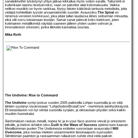
sanaleikkeihin tykästynyt yhtye jatkaa kikkailua myös soiton saralla. Taiturointi ei
kuitenkaan taannu itseisarvoksi, vaan se palvelee alati kokonaisuutta. Vaikka
nelikon musiikki on hyvin rankkaa, löytyy biisien kätköistä tarttuvia melodioita, joita
vieläpä kehitellään tyystin arvaamattomiin suuntiin. Avaussiivu
The Spiral
on
nimensä veroinen korkkiruuvi, joka pitää tallan laudassa lähes seitsemän minuuttia,
eikä silti sorru toistamaan itseään. Samat sanat pätevät koko kiekkoon, joten
kotimainen metallikenttä näyttää saaneen jälleen yhden uuden vahvan ja
innovatiivisen orkesteri, jonka liikkeitä kannattaa seurata.
Mika Roth
The Undivine: Rise to Command
The Undivine
syntyi joskus vuoden 2005 paikkeilla Lohjan suunnalla ja on siitä
lähtien syytänyt sisuksistaan “LohjaSodomBrutalCore” –merkkistä äänihyökkäystä.
Eli teeastiaston voi nyt siirtää suosiolla syrjään, ja oikeastaan pöydän sekä kaikki
muutkin huonekalut.
Äärimmäisen raskas metalli, nopea hc ja in-your-face-asenne vievät jo orkesterin
pitkälle, ja kiekon ärhäkin siivu
Guilt is the Wave of Success
optimoi tuon kaavan.
Metallisimman puolen The Undivinesta esittelee vuorostaan avausraita
I Will
Overcome
, joka nostaa mieleen useammankin länsinaapurin suuruuden.
Silmittömän paahdon ja raskaamman rullauksen suhde etsii vielä paikoin