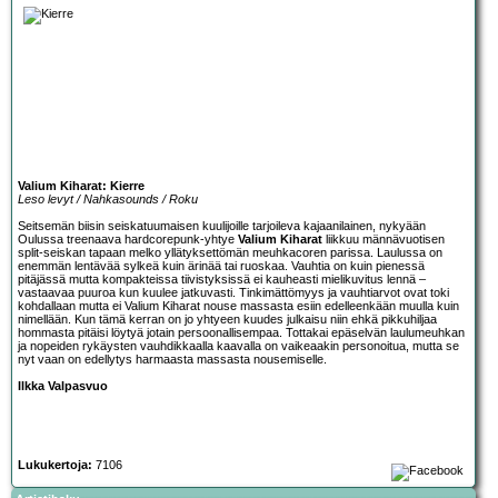
Valium Kiharat: Kierre
Leso levyt / Nahkasounds / Roku
Seitsemän biisin seiskatuumaisen kuulijoille tarjoileva kajaanilainen, nykyään
Oulussa treenaava hardcorepunk-yhtye
Valium Kiharat
liikkuu männävuotisen
split-seiskan tapaan melko yllätyksettömän meuhkacoren parissa. Laulussa on
enemmän lentävää sylkeä kuin ärinää tai ruoskaa. Vauhtia on kuin pienessä
pitäjässä mutta kompakteissa tiivistyksissä ei kauheasti mielikuvitus lennä –
vastaavaa puuroa kun kuulee jatkuvasti. Tinkimättömyys ja vauhtiarvot ovat toki
kohdallaan mutta ei Valium Kiharat nouse massasta esiin edelleenkään muulla kuin
nimellään. Kun tämä kerran on jo yhtyeen kuudes julkaisu niin ehkä pikkuhiljaa
hommasta pitäisi löytyä jotain persoonallisempaa. Tottakai epäselvän laulumeuhkan
ja nopeiden rykäysten vauhdikkaalla kaavalla on vaikeaakin personoitua, mutta se
nyt vaan on edellytys harmaasta massasta nousemiselle.
Ilkka Valpasvuo
Lukukertoja:
7106