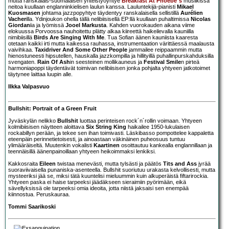
mutta ranskalais-suomalaisen yhteistyöyhtye
Breakfast At Phoebe´s
musiikissa
neitoa kuullaan englanninkielisen laulun kanssa. Lauluntekijä-pianisti
Mikael
Kuosmasen
johtama jazzpopyhtye täydentyy ranskalaisella sellistillä
Aurélien
Vacher
illa. Ydinjoukon ohella tällä nelibiisisellä EP:llä kuullaan puhaltimissa
Nicolas
Giordani
a ja lyömissä
Jooel Markusta
. Kahden vuorokauden aikana viime
elokuussa Porvoossa nauhoitettu plätty alkaa kiireettä haikeilevalla kauniilla
nimibiisillä
Birds Are Singing With Me
. Tua Sofian äänen kauniista kaaresta
otetaan kaikki irti mutta kaikessa rauhassa, instrumentaation värittäessä maalausta
vaivihkaa.
Taxidriver And Some Other People
jammailee reippaammin mutta
hienostuneesti hipsutellen, hauskalla jazzkompilla ja hillityillä puhallinpurskahduksilla
svengaten.
Rain Of Ash
in seesteinen mollikauneus ja
Festival Smile
n pirteä
harmoniapoppi täydentävät toimivan nelibiisisen jonka pohjalta yhtyeen jatkotoimet
täytynee laittaa luupin alle.
Ilkka Valpasvuo
Bullshit: Portrait of a Green Fruit
Jyväskylän nelikko
Bullshit
luottaa perinteisen rock´n´rollin voimaan. Yhtyeen
kolmibiisisen näytteen aloittava
Six String King
haikailee 1950-lukulaisen
rockabillyn perään, ja tekee sen ihan toimivasti. Läskibasso pompottelee kappaletta
eteenpäin perinnetietoisesti, ja ainoastaan väkinäinen puheosuus tuntuu
ylimääräiseltä. Muutenkin vokalisti
Kaartinen
osoittautuu kankealla englannillaan ja
teennäisillä äänenpainoillaan yhtyeen heikoimmaksi lenkiksi.
Kakkosraita
Eileen
twistaa menevästi, mutta tylsästi ja päätös
Tits and Ass
jyrää
suoraviivaisella punaniska-asenteella. Bullshit suoriutuu urakasta kelvollisesti, mutta
mysteeriksi jää se, miksi tätä kuuntelisi mieluummin kuin alkuperäistä fiftarirockia.
Yhtyeen paska ei haise tarpeeksi jäädäkseen sieraimiin pyörimään, eikä
sävellyksissä ole tarpeeksi omia ideoita, jotta niistä jaksaisi sen enempää
kiinnostua. Peruskauraa.
Tommi Saarikoski