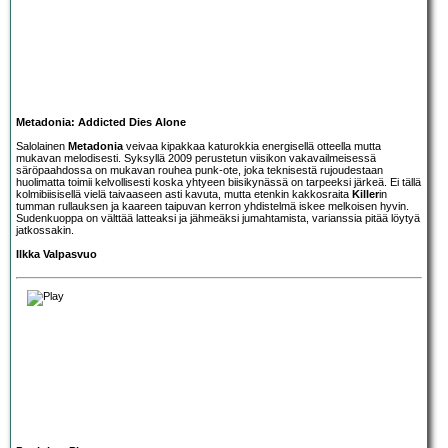
Metadonia: Addicted Dies Alone
Salolainen
Metadonia
veivaa kipakkaa katurokkia energisellä otteella mutta
mukavan melodisesti. Syksyllä 2009 perustetun viisikon vakavailmeisessä
säröpaahdossa on mukavan rouhea punk-ote, joka teknisestä rujoudestaan
huolimatta toimii kelvollisesti koska yhtyeen biisikynässä on tarpeeksi järkeä. Ei tällä
kolmibiisisellä vielä taivaaseen asti kavuta, mutta etenkin kakkosraita
Killer
in
tumman rullauksen ja kaareen taipuvan kerron yhdistelmä iskee melkoisen hyvin.
Sudenkuoppa on välttää latteaksi ja jähmeäksi jumahtamista, varianssia pitää löytyä
jatkossakin.
Ilkka Valpasvuo