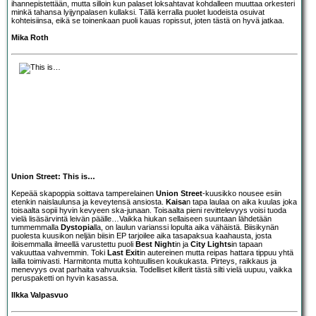
ihannepistettään, mutta silloin kun palaset loksahtavat kohdalleen muuttaa orkesteri
minkä tahansa lyijynpalasen kullaksi. Tällä kerralla puolet luodeista osuivat
kohteisiinsa, eikä se toinenkaan puoli kauas ropissut, joten tästä on hyvä jatkaa.
Mika Roth
Union Street: This is…
Kepeää skapoppia soittava tamperelainen
Union Street
-kuusikko nousee esiin
etenkin naislaulunsa ja keveytensä ansiosta.
Kaisa
n tapa laulaa on aika kuulas joka
toisaalta sopii hyvin kevyeen ska-junaan. Toisaalta pieni revittelevyys voisi tuoda
vielä lisäsärvintä leivän päälle…Vaikka hiukan sellaiseen suuntaan lähdetään
tummemmalla
Dystopia
lla, on laulun varianssi lopulta aika vähäistä. Biisikynän
puolesta kuusikon neljän biisin EP tarjoilee aika tasapaksua kaahausta, josta
iloisemmalla ilmeellä varustettu puoli
Best Night
in ja
City Lights
in tapaan
vakuuttaa vahvemmin. Toki
Last Exit
in autereinen mutta reipas hattara tippuu yhtä
lailla toimivasti. Harmitonta mutta kohtuullisen koukukasta. Pirteys, raikkaus ja
menevyys ovat parhaita vahvuuksia. Todelliset killerit tästä silti vielä uupuu, vaikka
peruspaketti on hyvin kasassa.
Ilkka Valpasvuo