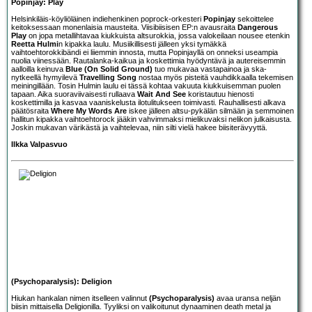
Popinjay: Play
Helsinkiläis-köyliöläinen indiehenkinen poprock-orkesteri
Popinjay
sekoittelee
keitoksessaan monenlaisia mausteita. Viisibiisisen EP:n avausraita
Dangerous
Play
on jopa metallihtavaa kiukkuista altsurokkia, jossa valokeilaan nousee etenkin
Reetta Hulmi
n kipakka laulu. Musiikillisesti jälleen yksi tymäkkä
vaihtoehtorokkibändi ei liiemmin innosta, mutta Popinjayllä on onneksi useampia
nuolia viinessään. Rautalanka-kaikua ja koskettimia hyödyntävä ja autereisemmin
aalloilla keinuva
Blue (On Solid Ground)
tuo mukavaa vastapainoa ja ska-
nytkeellä hymyilevä
Travelling Song
nostaa myös pisteitä vauhdikkaalla tekemisen
meiningillään. Tosin Hulmin laulu ei tässä kohtaa vakuuta kiukkuisemman puolen
tapaan. Aika suoraviivaisesti rullaava
Wait And See
koristautuu hienosti
koskettimilla ja kasvaa vaaniskelusta ilotulitukseen toimivasti. Rauhallisesti alkava
päätösraita
Where My Words Are
iskee jälleen altsu-pykälän silmään ja semmoinen
hallitun kipakka vaihtoehtorock jääkin vahvimmaksi mielikuvaksi nelikon julkaisusta.
Joskin mukavan värikästä ja vaihtelevaa, niin silti vielä hakee biisiterävyyttä.
Ilkka Valpasvuo
(Psychoparalysis): Deligion
Hiukan hankalan nimen itselleen valinnut
(Psychoparalysis)
avaa uransa neljän
biisin mittaisella Deligionilla. Tyyliksi on valikoitunut dynaaminen death metal ja