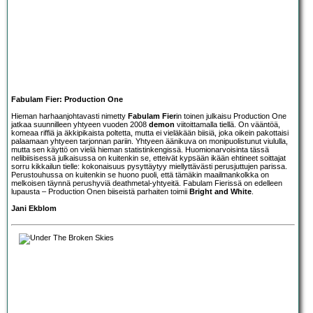
Fabulam Fier: Production One
Hieman harhaanjohtavasti nimetty
Fabulam Fier
in toinen julkaisu Production One
jatkaa suunnilleen yhtyeen vuoden 2008
demon
viitoittamalla tiellä. On vääntöä,
komeaa riffiä ja äkkipikaista poltetta, mutta ei vieläkään biisiä, joka oikein pakottaisi
palaamaan yhtyeen tarjonnan pariin. Yhtyeen äänikuva on monipuolistunut viululla,
mutta sen käyttö on vielä hieman statistinkengissä. Huomionarvoisinta tässä
nelibiisisessä julkaisussa on kuitenkin se, etteivät kypsään ikään ehtineet soittajat
sorru kikkailun tielle: kokonaisuus pysyttäytyy miellyttävästi perusjuttujen parissa.
Perustouhussa on kuitenkin se huono puoli, että tämäkin maailmankolkka on
melkoisen täynnä perushyviä deathmetal-yhtyeitä. Fabulam Fierissä on edelleen
lupausta – Production Onen biiseistä parhaiten toimii
Bright and White
.
Jani Ekblom