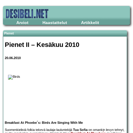
Arviot
Haastattelut
Artikkelit
Pienet
Pienet II – Kesäkuu 2010
20.06.2010
Breakfast At Phoebe´s: Birds Are Singing With Me
Suomenkielistä folkia tekevä laulaja-lauluntekijä
Tua Sofia
on omankin levyn tehnyt,