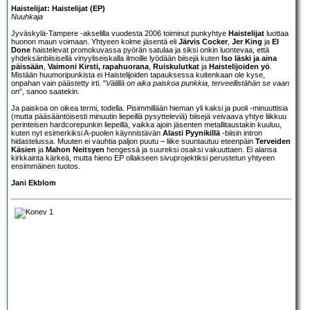
Haistelijat: Haistelijat (EP)
Nuuhkaja
Jyväskylä-Tampere -akselilla vuodesta 2006 toiminut punkyhtye
Haistelijat
luottaa
huonon maun voimaan. Yhtyeen kolme jäsentä eli
Järvis Cocker
,
Jer King
ja
El
Done
haistelevat promokuvassa pyörän satulaa ja siksi onkin luontevaa, että
yhdeksänbiisisellä vinyyliseiskalla ilmoille lyödään biisejä kuten
Iso läski ja aina
päissään
,
Vaimoni Kirsti, rapahuorana
,
Ruiskulutkat
ja
Haistelijoiden yö
.
Mistään huumoripunkista ei Haistelijoiden tapauksessa kuitenkaan ole kyse,
onpahan vain päästetty irti. "
Välillä on aika paiskoa punkkia, terveellistähän se vaan
on
", sanoo saatekin.
Ja paiskoa on oikea termi, todella. Pisimmillään hieman yli kaksi ja puoli -minuuttisia
(mutta pääsääntöisesti minuutin liepeillä pysytteleviä) biisejä veivaava yhtye liikkuu
perinteisen hardcorepunkin liepeillä, vaikka ajoin jäsenten metallitaustakin kuuluu,
kuten nyt esimerkiksi A-puolen käynnistävän
Alasti Pyynikillä
-biisin intron
hidastelussa. Muuten ei vauhtia paljon puutu – liike suuntautuu eteenpäin
Terveiden
Käsien
ja
Mahon Neitsyen
hengessä ja suureksi osaksi vakuuttaen. Ei alansa
kirkkainta kärkeä, mutta hieno EP ollakseen sivuprojektiksi perustetun yhtyeen
ensimmäinen tuotos.
Jani Ekblom