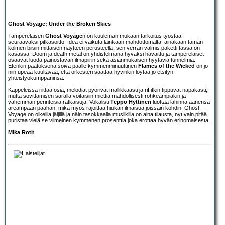
Ghost Voyage: Under the Broken Skies
Tamperelaisen
Ghost Voyage
n on kuuleman mukaan tarkoitus työstää
seuraavaksi pitkäsoitto. Idea ei vaikuta lainkaan mahdottomalta, ainakaan tämän
kolmen biisin mittaisen näytteen perusteella, sen verran valmis paketti tässä on
kasassa. Doom ja death metal on yhdistelmänä hyväksi havaittu ja tamperelaiset
osaavat luoda painostavan ilmapiirin sekä asianmukaisen hyytäviä tunnelmia.
Etenkin päätöksenä soiva päälle kymmenminuuttinen
Flames of the Wicked
on jo
niin upeaa kuultavaa, että orkesteri saattaa hyvinkin löytää jo etsityn
yhteistyökumppaninsa.
Kappeleissa riittää osia, melodiat pyörivät mallikkaasti ja riffitkin tippuvat napakasti,
mutta sovittamisen saralla voitaisiin miettiä mahdollisesti rohkeampiakin ja
vähemmän perinteisiä ratkaisuja. Vokalisti
Teppo Hyttinen
luottaa lähinnä äänensä
äreämpään päähän, mikä myös rajoittaa hiukan ilmaisua joissain kohdin. Ghost
Voyage on oikeilla jäljillä ja näin tasokkaalla musiikilla on aina tilausta, nyt vain pitää
puristaa vielä se viimeinen kymmenen prosenttia joka erottaa hyvän erinomaisesta.
Mika Roth