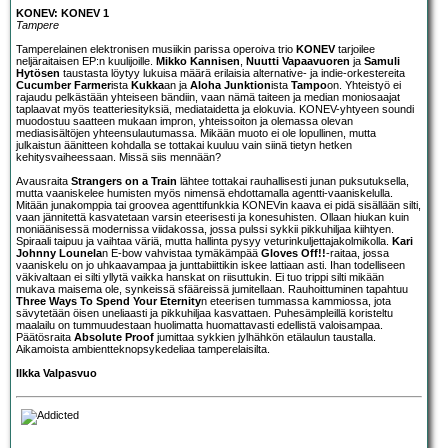
KONEV: KONEV 1
Tampere
Tamperelainen elektronisen musiikin parissa operoiva trio
KONEV
tarjoilee
neljäraitaisen EP:n kuulijoille.
Mikko Kannisen
,
Nuutti Vapaavuoren
ja
Samuli
Hytösen
taustasta löytyy lukuisa määrä erilaisia alternative- ja indie-orkestereita
Cucumber Farmer
ista
Kukka
an ja
Aloha Junktion
ista
Tampo
on. Yhteistyö ei
rajaudu pelkästään yhteiseen bändiin, vaan nämä taiteen ja median moniosaajat
taplaavat myös teatteriesityksiä, mediataidetta ja elokuvia. KONEV-yhtyeen soundi
muodostuu saatteen mukaan impron, yhteissoiton ja olemassa olevan
mediasisältöjen yhteensulautumassa. Mikään muoto ei ole lopullinen, mutta
julkaistun äänitteen kohdalla se tottakai kuuluu vain siinä tietyn hetken
kehitysvaiheessaan. Missä siis mennään?
Avausraita
Strangers on a Train
lähtee tottakai rauhallisesti junan puksutuksella,
mutta vaaniskelee humisten myös nimensä ehdottamalla agentti-vaaniskelulla.
Mitään junakomppia tai groovea agenttifunkkia KONEVin kaava ei pidä sisällään silti,
vaan jännitettä kasvatetaan varsin eteerisesti ja konesuhisten. Ollaan hiukan kuin
moniäänisessä modernissa viidakossa, jossa pulssi sykkii pikkuhiljaa kiihtyen.
Spiraali taipuu ja vaihtaa väriä, mutta hallinta pysyy veturinkuljettajakolmikolla.
Kari
Johnny Lounela
n E-bow vahvistaa tymäkämpää
Gloves Off!!
-raitaa, jossa
vaaniskelu on jo uhkaavampaa ja junttabiittikin iskee lattiaan asti. Ihan todelliseen
väkivaltaan ei silti yllytä vaikka hanskat on riisuttukin. Ei tuo trippi silti mikään
mukava maisema ole, synkeissä sfääreissä jumitellaan. Rauhoittuminen tapahtuu
Three Ways To Spend Your Eternity
n eteerisen tummassa kammiossa, jota
sävytetään öisen uneliaasti ja pikkuhiljaa kasvattaen. Puhesämpleillä koristeltu
maalailu on tummuudestaan huolimatta huomattavasti edellistä valoisampaa.
Päätösraita
Absolute Proof
jumittaa sykkien jylhähkön etälaulun taustalla.
Aikamoista ambientteknopsykedeliaa tamperelaisilta.
Ilkka Valpasvuo