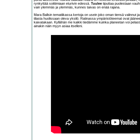
rynkyttää soittimiaan eturivin edessä.
Tuulee
tiputtaa puolestaan vauht
vain ylemmäs ja ylemmäs, kunnes taivas on enää rajana.
Mara Ballsin tematiikassa kertoja on usein joko oman tiensä valinnut 
tilasta huolissaan oleva yksilö. Ratinassa ympäristöteemat ovat jääneet ta
kaivatakaan. Kyllähän me kaikki tiedämme kuinka planeetan voi pelastaa 
ainakin näin myyn asiaa itselleni.