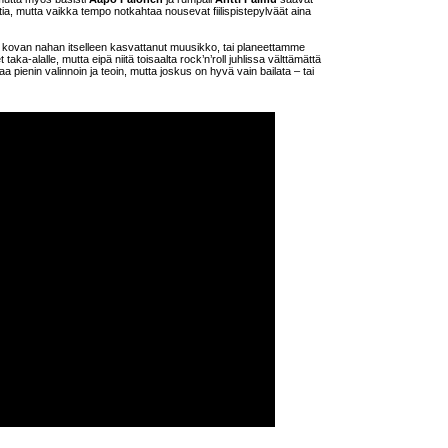
ia, mutta vaikka tempo notkahtaa nousevat fiilispistepylväät aina
ja kovan nahan itselleen kasvattanut muusikko, tai planeettamme
ka-alalle, mutta eipä niitä toisaalta rock’n’roll juhlissa välttämättä
pienin valinnoin ja teoin, mutta joskus on hyvä vain bailata – tai