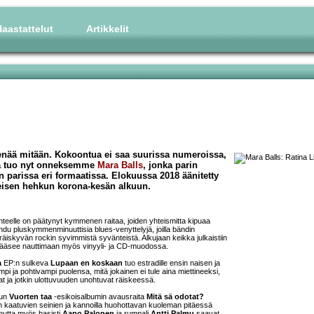
aastattelut
Artikkelit
oi enää mitään. Kokoontua ei saa suurissa numeroissa,
tua tuo nyt onneksemme
Mara Balls
, jonka parin
 parissa eri formaatissa. Elokuussa 2018 äänitetty
umeisen hehkun korona-kesän alkuun.
lenteelle on päätynyt kymmenen raitaa, joiden yhteismitta kipuaa
ahdu pluskymmenminuuttisia blues-venyttelyjä, joilla bändin
äiskyvän rockin syvimmistä syvänteistä. Alkujaan keikka julkaistiin
pääsee nauttimaan myös vinyyli- ja CD-muodossa.
a
EP:n sulkeva
Lupaan en koskaan
tuo estradille ensin naisen ja
mpi ja pohtivampi puolensa, mitä jokainen ei tule aina miettineeksi,
t ja jotkin ulottuvuuden unohtuvat räiskeessä.
kun
Vuorten taa
-esikoisalbumin avausraita
Mitä sä odotat?
n kaatuvien seinien ja kannoilla huohottavan kuoleman pitäessä
 mutta myös basisti
Aapo Palonen
ja rumpali
Antti Palmu
saavat