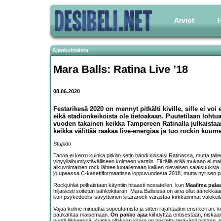
Arviot
H
Ajankohtaista
Mara Balls: Ratina Live ’18
08.06.2020
Festarikesä 2020 on mennyt pitkälti kiville, sille ei v
eikä stadionkeikoista ole tietoakaan. Puutetilaan loh
vuoden takainen keikka Tampereen Ratinalla julkaistaan
keikka välittää raakaa live-energiaa ja tuo rockin ku
Stupido
Tarina ei kerro kuinka pitkän setin bändi kiskaisi Ratinassa, mutta tal
vinyylialbumiystävälliseen kolmeen varttiin. Eli tällä erää mukaan ei m
alkuvoimainen rock lähtee luotailemaan kaiken olevaisen salaisuuksia r
jo upeassa C-kasettiformaatissa loppuvuodesta 2018, mutta nyt sen 
Rockjuhlat polkaistaan käyntiin hitaasti nostatellen, kun
Maailma pala
hiljaisesti soitetun sähkökitaran. Mara Ballsissa on aina ollut äänekkää
kun psykedeelis-sävytteinen kitararock varastaa kirkkaimmat valokeila
Vajaa kolme minuuttia sopeutumista ja sitten räjähtääkin ensi kerran, 
paukahtaa maisemaan.
On pakko ajaa
kiihdyttää entisestään, niskaa
puntit liikkeessä. Kuinka ollakaan kitara on nostettu terävästi pintaan,