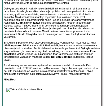
riittää yllätyksellisyyttä ja ajatuksia askarruttavia juonteita.
Debyyttisooloalbumin kaikki yhdeksän biisiä julkaistiin neljän sinkun sarjana
tammikuun lopulla yhden viikon aikana ja nyt biisit on koottu pitkäsoitoksi. Kuten
todettua, tyyliä on monenlaista, kokonaisuuden maistuessa lievästi kalaiselta
salaatilta. Sinkkumaailman sääntöjä myötäillen A-puoliskojen raidat ovat
poikkeuksetta alle kolmeminuuttisia paloja, joissa koukkua tarjotaan välittömästi
kainaloon.
Suomalainen taitaa
leikittelee tanssilattian, housen ja suomirapin
kanssa, vaikka TEIKKO useammin perinteisempään pop-lauluun nojaakin.
Juostaan
latoo särökitaraa valliksi asti ja simppelin nerokas kertsin rallatus on
puhdasta kultaa. Albumin avaava
Viesti
on taas iskelmäisempi luenta, tosin
satunnaiset
Gösta
/
Röyhkä
-kaiut rautalangan kera eivät tee lajitunnistuksesta
vaivatonta.
Sinkkujen B-puoliskot ovat yllätysboksiherkkuja, tyylilajien vain rikastuessa.
Mitä
täällä tapahtuu
leikkii syvemmällä äänikentällä, hitaamman muodon korostaessa
niin sanoja kuin melodiaa. Peräti viiden minuutin tuolle puolen ehtivä
Syksyinen
istuu
levyn sulkijaksi, hassun kierron ja kaiken syklisyyden toistuessa sanoissa.
Eipä
aikaakaan
viskaa vinkkiä kaukaisempaan itään ja näkee eksoottisten rantojen
tanssibileissä vapauden mahdollisuuden.
Rei Ban Bombay
, kuten joku joskus
totesi.
Asteikko-levy on armottoman epätasainen kattaus musiikin rikkaasta buffet-
pöydästä, mutta TEIKKO osoittaa hallitsevansa eri tyylit. Tärkeämpää on kuitenkin
se, että melodioissa on voimaa ja rakenteissa kehitettävää potentiaalia. Talven
sinkkusato summattiin näin, joten avainkysymys kuuluu: mitä seuraavaksi?
Mika Roth