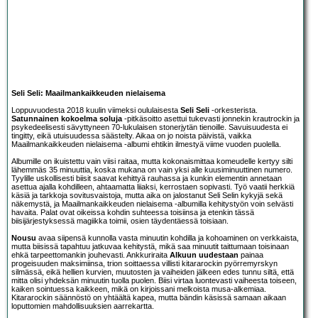
Seli Seli: Maailmankaikkeuden nielaisema
Loppuvuodesta 2018 kuulin viimeksi oululaisesta
Seli Seli
-orkesterista.
Satunnainen kokoelma soluja
-pitkäsoitto asettui tukevasti jonnekin krautrockin ja
psykedeelisesti sävyttyneen 70-lukulaisen stonerjytän tienoille. Savuisuudesta ei
tingitty, eikä utuisuudessa säästelty. Aikaa on jo noista päivistä, vaikka
Maailmankaikkeuden nielaisema -albumi ehtikin ilmestyä viime vuoden puolella.
Albumille on ikuistettu vain viisi raitaa, mutta kokonaismittaa komeudelle kertyy silti
lähemmäs 35 minuuttia, koska mukana on vain yksi alle kuusiminuuttinen numero.
Tyylille uskollisesti biisit saavat kehittyä rauhassa ja kunkin elementin annetaan
asettua ajalla kohdilleen, ahtaamatta liiaksi, kerrostaen sopivasti. Työ vaatii herkkiä
käsiä ja tarkkoja sovitusvaistoja, mutta aika on jalostanut Seli Selin kykyjä sekä
näkemystä, ja Maailmankaikkeuden nielaisema -albumilla kehitystyön voin selvästi
havaita. Palat ovat oikeissa kohdin suhteessa toisiinsa ja etenkin tässä
biisijärjestyksessä magiikka toimii, osien täydentäessä toisiaan.
Nousu
avaa siipensä kunnolla vasta minuutin kohdilla ja kohoaminen on verkkaista,
mutta biisissä tapahtuu jatkuvaa kehitystä, mikä saa minuutit taittumaan toisinaan
ehkä tarpeettomankin jouhevasti. Ankkuriraita
Alkuun uudestaan
painaa
progeisuuden maksimiinsa, trion soittaessa villisti kitararockin pyörremyrskyn
silmässä, eikä hellien kurvien, muutosten ja vaiheiden jälkeen edes tunnu siltä, että
mitta olisi yhdeksän minuutin tuolla puolen. Biisi virtaa luontevasti vaiheesta toiseen,
kaiken sointuessa kaikkeen, mikä on kirjoissani melkoista musa-alkemiaa.
Kitararockin säännöstö on yhtäältä kapea, mutta bändin käsissä samaan aikaan
loputtomien mahdollisuuksien aarrekartta.