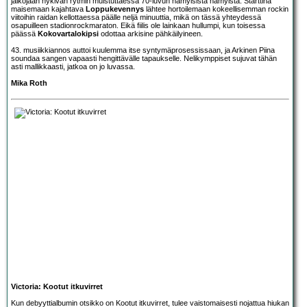
jalkojaan nykivän rytmin muistuttaessa 70-luvun hämyisistä hämyistä. Starttina
maisemaan kajahtava
Loppukevennys
lähtee hortoilemaan kokeellisemman rockin
viitoihin raidan kellottaessa päälle neljä minuuttia, mikä on tässä yhteydessä
osapuilleen stadionrockmaraton. Eikä fiilis ole lainkaan hullumpi, kun toisessa
päässä
Kokovartalokipsi
odottaa arkisine pähkäilyineen.
43. musiikkiannos auttoi kuulemma itse syntymäprosessissaan, ja Arkinen Piina
soundaa sangen vapaasti hengittävälle tapaukselle. Nelikymppiset sujuvat tähän
asti mallikkaasti, jatkoa on jo luvassa.
Mika Roth
Victoria: Kootut itkuvirret
Kun debyyttialbumin otsikko on Kootut itkuvirret, tulee vaistomaisesti nojattua hiukan