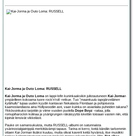
Kai-Jorma ja Outo Loma: RUSSELL
Kai-Jorma ja Outo Loma
on lappi-lofin kuninkaaksikin julistautuneen
Kai-Jorma
n
ympärilleen kokoama tuore rock’n’roll -retkue. Tuo ”
maankuulu tapojärveläinen
kylähullu
” lupaa uuden kyydin kantavan Nekalasta Floridaan ja pohjoisesta
kaamoslandiasta aina Hollywoodiin asti, vaan kuinka on asianlaita puheiden takana?
Ykkössinkuksi tarjottiin jo viime vuoden puolella
Dope Boyz
-raitaa, jolla
romupiharockin kolinaa ja ysärigrungen räkäisyyttä iskettiin toisiaan vasten niin, että
kipinät lensivät vikkelästi.
Pauke on samansukuista, mutta RUSSELL-albumi on satunnaista
ysärinostalgiatrippiä merkittävämpi tapaus. Tarina ei kerro, keitä bändiin tarkemmin
ottaen Kai-Jorman lisäksi kuuluu, mutta olivat kaverit keitä hyvänsä, itse musiikki
tarjoaa kaijormamaiseen tapaan terävää monoa takamukseen. Mm.
Nyt alkaa