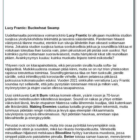
Lucy Frantic: Buckwheat Swamp
Uudeltamaalta ponnistava voimarocktrio
Lucy Frantic
loi alkujaan musiikkia studion
suojissa yksityiskohdista tinkimättä ja tasoista säästämättä. Pandemian hitaasti
väistyessä tilanne muuttui, etenkin kun siivuja lähdettiin ihan oikeasti soittamaan
triona. Jokaista studion suojissa luotua sovituksellista jekkua ja soundillista kikkaa ei
voitukaan toteuttaa ihan tuosta vain, joten piirustukset piti pistää osin uusiksi. Nyt
kolmikko pyrkii soittamaan suoraviivaisesti, mutta hämyilevät kikat silti reunoillaan
pitäen. Avainkysymys kuuluu: kuinka muokattu linjasto toimii esikoisella?
Yhtyeen rock on kitarapainotteista, eikä perussetin sivuilla kuulla softa- tai
kiipparilisiä. Mutkikkuudesta osataan pitää kiinni, mutta se on nyt trion yhteissoiton
rajoissa toteutettua toimintaa. Soundihygieniassa tilaa on hien tuoksulle, pienille
säröille, sekä inhimillisyyttä korostaville virheille, kaiken pelatessa pitkässä
juoksussa kokonaisuuden eduksi. Vuoden 2021 sinkkuihin verrattuna Lucy Frantic
soundaa nyt sellaiselle, että juttu pystytään toistamaan missä ja milloin vain,
myönnytysten ja etujen vaa’an ollessa tasapainossa.
Uusi sinkkuveto
Let It Burn
rokkaa komein elkein, ysärin roson ja 70-luvun
jytäävän melodisuuden kilistellessä lasejaan. Soundi on raikas ja yhtye erittäin
väkevästi läsnä, lievän etupainon hilatessa vallia lähemmäs kuulijaa, tätä kuitenkaan
alle likistämättä.
Making Enemies
saattaa luotailla grunge-jättien tekemisiä, mutta
tummuus pidetään rengin roolissa ja levyä ajaa eteenpäin rikkaammasta
sävykirjosta syntyvä elinvoimaisuus. Nyt pidetään hauskaa, annetaan sijaa
bilevaihteelle ja energisyydelle.
Perustat ovat rockin kallioilla, mutta trio osaa pyörittää kevyempiäkin osia
vaihtelevin ottein ja soundein, mikä luo rikasta monipuolisuutta. Viimeisellä
minuutillaan hiljaisesti melskaava
Bloodline
hyötyy karsitusta muodosta, jossa
simppeli pääkuvio paistattelee pinnalla.
Better
toistaa saman kaavan, menevämmin