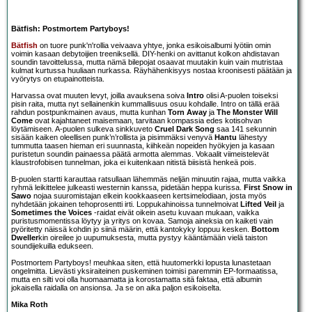
Bätfish: Postmortem Partyboys!
Bätfish
on tuore punk'n'rollia veivaava yhtye, jonka esikoisalbumi lyötiin omin
voimin kasaan debytoijien treeniksellä. DIY-henki on avittanut kolkon ahdistavan
soundin tavoittelussa, mutta nämä bilepojat osaavat muutakin kuin vain mutristaa
kulmat kurtussa huuliaan nurkassa. Räyhähenkisyys nostaa kroonisesti päätään ja
vyörytys on etupainotteista.
Harvassa ovat muuten levyt, joilla avauksena soiva
Intro
olisi A-puolen toiseksi
pisin raita, mutta nyt sellainenkin kummallisuus osuu kohdalle. Intro on tällä erää
rahdun postpunkmainen avaus, mutta kunhan
Torn Away
ja
The Monster Will
Come
ovat kajahtaneet maisemaan, tarvitaan kompassia edes kotisohvan
löytämiseen. A-puolen sulkeva sinkkuveto
Cruel Dark Song
saa 141 sekunnin
sisään kaiken oleellisen punk’n’rollista ja pisimmäksi venyvä
Hantu
lähestyy
tummutta taasen hieman eri suunnasta, kiihkeän nopeiden hyökyjen ja kasaan
puristetun soundin painaessa päätä armotta alemmas. Vokaalit viimeistelevät
klaustrofobisen tunnelman, joka ei kuitenkaan nitistä biisistä henkeä pois.
B-puolen startti karauttaa ratsullaan lähemmäs neljän minuutin rajaa, mutta vaikka
ryhmä leikittelee julkeasti westernin kanssa, pidetään heppa kurissa.
First Snow in
Sawo
nojaa suuromistajan elkein kookkaaseen kertsimelodiaan, josta myös
nyhdetään jokainen tehoprosentti irti. Loppukahinoissa tunnelmoivat
Lifted Veil
ja
Sometimes the Voices
-raidat eivät oikein asetu kuvaan mukaan, vaikka
puristusmomentissa löytyy ja yritys on kovaa. Samoja aineksia on kaiketi vain
pyöritetty näissä kohdin jo siinä määrin, että kantokyky loppuu kesken.
Bottom
Dweller
kin oireilee jo uupumuksesta, mutta pystyy kääntämään vielä taiston
soundijekuilla edukseen.
Postmortem Partyboys! meuhkaa siten, että huutomerkki lopusta lunastetaan
ongelmitta. Lievästi yksiraiteinen puskeminen toimisi paremmin EP-formaatissa,
mutta en silti voi olla huomaamatta ja korostamatta sitä faktaa, että albumin
jokaisella raidalla on ansionsa. Ja se on aika paljon esikoiselta.
Mika Roth