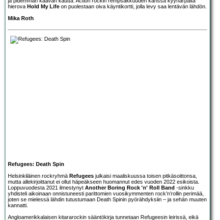
ja pidemmän kaavan kautta. Action rockin rempsakkuuden kanssa kyynärpäitä
hierova
Hold My Life
on puolestaan oiva käyntikortti, jolla levy saa lentävän lähdön.
Mika Roth
Refugees: Death Spin
Helsinkiläinen rockryhmä
Refugees
julkaisi maaliskuussa toisen pitkäsoittonsa,
mutta allekirjoittanut ei ollut häpeäkseen huomannut edes vuoden 2022 esikoista.
Loppuvuodesta 2021 ilmestynyt
Another Boring Rock 'n' Roll Band
-sinkku
yhdisteli aikoinaan onnistuneesti parittomien vuosikymmenten rock’n’rollin perimää,
joten se mielessä lähdin tutustumaan Death Spinin pyörähdyksiin – ja sehän muuten
kannatti.
Angloamerikkalaisen kitararockin sääntökirja tunnetaan Refugeesin leirissä, eikä