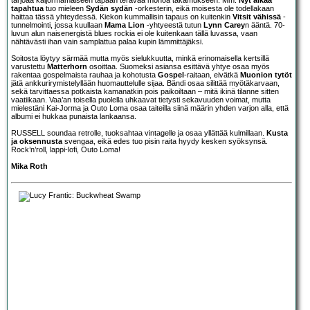
tapahtua
tuo mieleen
Sydän sydän
-orkesterin, eikä moisesta ole todellakaan
haittaa tässä yhteydessä. Kiekon kummallisin tapaus on kuitenkin
Vitsit vähissä
-
tunnelmointi, jossa kuullaan
Mama Lion
-yhtyeestä tutun
Lynn Carey
n ääntä. 70-
luvun alun naisenergistä blues rockia ei ole kuitenkaan tällä luvassa, vaan
nähtävästi ihan vain samplattua palaa kupin lämmittäjäksi.
Soitosta löytyy särmää mutta myös sielukkuutta, minkä erinomaisella kertsillä
varustettu
Matterhorn
osoittaa. Suomeksi asiansa esittävä yhtye osaa myös
rakentaa gospelmaista rauhaa ja kohotusta
Gospel
-raitaan, eivätkä
Muonion tytöt
jätä ankkurirymistelyllään huomauttelulle sijaa. Bändi osaa silittää myötäkarvaan,
sekä tarvittaessa potkaista kamanatkin pois paikoiltaan – mitä ikinä tilanne sitten
vaatiikaan. Vaa’an toisella puolella uhkaavat tietysti sekavuuden voimat, mutta
mielestäni Kai-Jorma ja Outo Loma osaa taiteilla siinä määrin yhden varjon alla, että
albumi ei hukkaa punaista lankaansa.
RUSSELL soundaa retrolle, tuoksahtaa vintagelle ja osaa yllättää kulmillaan.
Kusta
ja oksennusta
svengaa, eikä edes tuo pisin raita hyydy kesken syöksynsä.
Rock’n’roll, lappi-lofi, Outo Loma!
Mika Roth