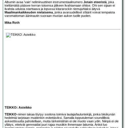
Albumin avaa ’vain’ neliminuuttinen instrumentaalinumero
Jotain eteeristä
, joka
kieltämättä pääsee kerran toisensa jälkeen livahtamaan ohitse. Ohi sen sijaan ei
livahda uduista starttaava ja lopussa kitararockin riemujuhlaksi äityvä
Maailmankaikkeuden nielaisema
, jonka avaruudelliset sfäärit voivat tempaista
varomattoman ääninautin suoraan mustan aukon tuolle puolen.
Mika Roth
TEIKKO: Asteikko
TEIKKO
-nimen takaa löytyy soolona toimiva laulaja/lauluntekijä, jonka biisikynän
hedelmiä tarjotaan muidenkin esitettäviksi. Samalla lopputuleman soundillista
askeettisuutta pahoitellaan, mutta tärkeintähän ei ole muoto vaan ydin. Niinpä ei ole
yllätys, etteivät genreaidat juuri rajaa musiikin ihmemaan laitumia. Artisti luo
monimuotoista poppia, poprockia ja näiden sivupoluilla seikkailevia kokeiluja, joissa