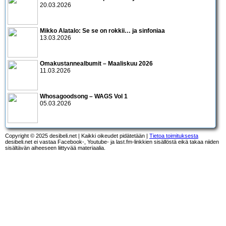
20.03.2026
Mikko Alatalo: Se se on rokkii… ja sinfoniaa
13.03.2026
Omakustannealbumit – Maaliskuu 2026
11.03.2026
Whosagoodsong – WAGS Vol 1
05.03.2026
Copyright © 2025 desibeli.net | Kaikki oikeudet pidätetään |
Tietoa toimituksesta
desibeli.net ei vastaa Facebook-, Youtube- ja last.fm-linkkien sisällöstä eikä takaa niiden
sisältävän aiheeseen liittyvää materiaalia.