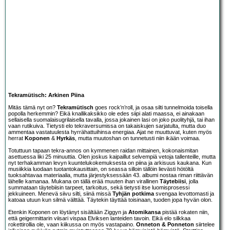
Tekramütisch: Arkinen Piina
Mitäs tämä nyt on?
Tekramütisch
goes rock’n’roll, ja osaa silti tunnelmoida toisella
popolla herkemmin? Eikä knallikaksikko ole edes siipi alati maassa, ei ainakaan
sellaisella suomalaisugrilaisella tavalla, jossa jokainen lasi on joko puolityhjä, tai ihan
vaan rutikuiva. Tietysti elo tekraversumissa on takaiskujen sarjatulta, mutta duo
ammentaa vastatuulesta hyrrähattuihinsa energiaa. Ajat ne muuttuvat, kuten myös
herrat
Koponen
&
Hyrkäs
, mutta muutoshan on tunnetusti niin ikään voimaa.
Totuttuun tapaan tekra-annos on kymmenen raidan mittainen, kokonaismitan
asettuessa liki 25 minuuttia. Olen joskus kaipaillut selvempiä vetoja tallenteille, mutta
nyt terhakamman levyn kuuntelukokemuksesta on piina ja arkisuus kaukana. Kun
musiikkia luodaan tuotantokausittain, on seassa silloin tällöin lievästi hötöltä
tuoksahtavaa materiaalia, mutta järjestyksessään 43. albumi nostaa riman riittävän
lähelle kamanaa. Mukana on tällä erää muuten ihan virallinen
Täytebiisi
, jolla
summataan täytebiisin tarpeet, tarkoitus, sekä tietysti itse luomisprosessi
jekkuineen. Menevä siivu silti, siinä missä
Tyhjän potkima
svengaa levottomasti ja
katoaa utuun kun silmä välttää. Täytekin täyttää toisinaan, tuoden jopa hyvän olon.
Etenkin Koponen on löytänyt sisältään Ziggyn ja
Atomikansa
pistää rokaten niin,
että geigermittarin viisari vispaa Elviksen lanteiden tavoin. Eikä elo silkkaa
rokettirollia ole, vaan kiikussa on myös vastapaino.
Onneton & Ponneton
siirtelee