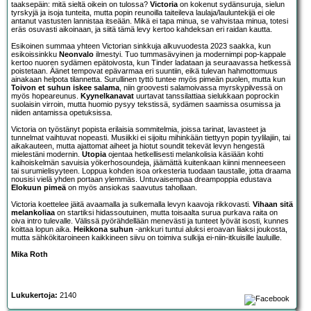
taaksepäin: mitä sieltä oikein on tulossa?
Victoria
on kokenut sydänsuruja, sielun
tyrskyjä ja isoja tunteita, mutta popin reunoilla taiteileva laulaja/lauluntekijä ei ole
antanut vastusten lannistaa itseään. Mikä ei tapa minua, se vahvistaa minua, totesi
eräs osuvasti aikoinaan, ja siitä tämä levy kertoo kahdeksan eri raidan kautta.
Esikoinen summaa yhteen Victorian sinkkuja alkuvuodesta 2023 saakka, kun
esikoissinkku
Neonvalo
ilmestyi. Tuo tummasävyinen ja modernimpi pop-kappale
kertoo nuoren sydämen epätoivosta, kun Tinder ladataan ja seuraavassa hetkessä
poistetaan. Äänet tempovat epävarmaa eri suuntiin, eikä tulevan hahmottomuus
ainakaan helpota tilannetta. Surullinen tyttö tuntee myös pimeän puolen, mutta kun
Toivon et suhun iskee salama
, niin groovesti salamoivassa myrskypilvessä on
myös hopeareunus.
Kyynelkanavat
uurtavat tanssilattiaa sielukkaan poprockin
suolaisin virroin, mutta huomio pysyy tekstissä, sydämen saamissa osumissa ja
niiden antamissa opetuksissa.
Victoria on työstänyt popista erilaisia sommitelmia, joissa tarinat, lavasteet ja
tunnelmat vaihtuvat nopeasti. Musiikki ei sijoitu mihinkään tiettyyn popin tyylilajiin, tai
aikakauteen, mutta ajattomat aiheet ja hiotut soundit tekevät levyn hengestä
mielestäni modernin.
Utopia
ojentaa hetkellisesti melankolisia käsiään kohti
kaihoiskelmän savuisia yökerhosoundeja, jäämättä kuitenkaan kiinni menneeseen
tai surumielisyyteen. Loppua kohden isoa orkesteria tuodaan taustalle, jotta draama
nousisi vielä yhden portaan ylemmäs. Untuvaisempaa dreampoppia edustava
Elokuun pimeä
on myös ansiokas saavutus tahollaan.
Victoria koettelee jäitä avaamalla ja sulkemalla levyn kaavoja rikkovasti.
Vihaan sitä
melankoliaa
on startiksi hidassoutuinen, mutta toisaalta surua purkava raita on
oiva intro tulevalle. Välissä pyörähdellään menevästi ja tunteet lyövät isosti, kunnes
koittaa lopun aika.
Heikkona suhun
-ankkuri tuntui aluksi eroavan liiaksi joukosta,
mutta sähkökitaroineen kaikkineen siivu on toimiva sulkija ei-niin-itkuisille lauluille.
Mika Roth
Lukukertoja:
2140