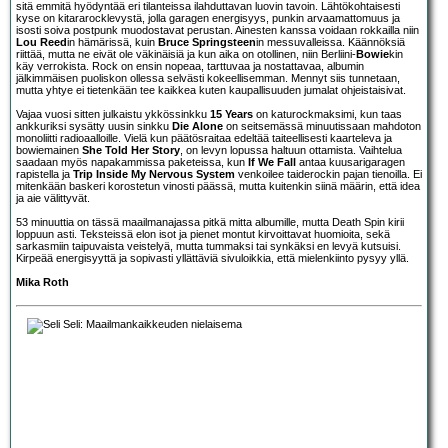
sitä emmitä hyödyntää eri tilanteissa ilahduttavan luovin tavoin. Lähtökohtaisesti
kyse on kitararocklevystä, jolla garagen energisyys, punkin arvaamattomuus ja
isosti soiva postpunk muodostavat perustan. Ainesten kanssa voidaan rokkailla niin
Lou Reed
in hämärissä, kuin
Bruce Springsteen
in messuvalleissa. Käännöksiä
riittää, mutta ne eivät ole väkinäisiä ja kun aika on otollinen, niin Berliini-
Bowie
kin
käy verrokista. Rock on ensin nopeaa, tarttuvaa ja nostattavaa, albumin
jälkimmäisen puoliskon ollessa selvästi kokeellisemman. Mennyt siis tunnetaan,
mutta yhtye ei tietenkään tee kaikkea kuten kaupallisuuden jumalat ohjeistaisivat.
Vajaa vuosi sitten julkaistu ykkössinkku
15 Years
on katurockmaksimi, kun taas
ankkuriksi sysätty uusin sinkku
Die Alone
on seitsemässä minuutissaan mahdoton
monoliitti radioaalloille. Vielä kun päätösraitaa edeltää taiteellisesti kaarteleva ja
bowiemainen
She Told Her Story
, on levyn lopussa haltuun ottamista. Vaihtelua
saadaan myös napakammissa paketeissa, kun
If We Fall
antaa kuusarigaragen
rapistella ja
Trip Inside My Nervous System
venkoilee taiderockin pajan tienoilla. Ei
mitenkään baskeri korostetun vinosti päässä, mutta kuitenkin siinä määrin, että idea
ja aie välittyvät.
53 minuuttia on tässä maailmanajassa pitkä mitta albumille, mutta Death Spin kirii
loppuun asti. Teksteissä elon isot ja pienet montut kirvoittavat huomioita, sekä
sarkasmiin taipuvaista veistelyä, mutta tummaksi tai synkäksi en levyä kutsuisi.
Kirpeää energisyyttä ja sopivasti yllättäviä sivuloikkia, että mielenkiinto pysyy yllä.
Mika Roth