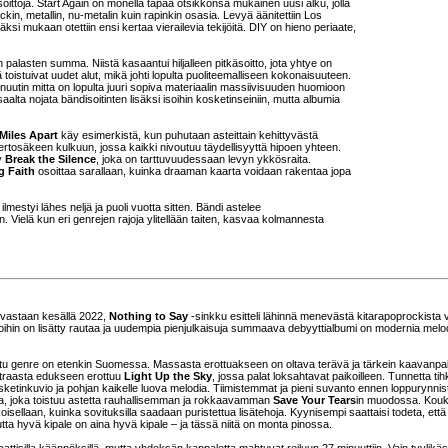
ittoja. Start Again on monella tapaa otsikkonsa mukainen uusi alku, jolla
kin, metallin, nu-metalin kuin rapinkin osasia. Levyä äänitettiin Los
ksi mukaan otettiin ensi kertaa vierailevia tekijöitä. DIY on hieno periaate,
lasten summa. Niistä kasaantui hiljalleen pitkäsoitto, jota yhtye on
istuivat uudet alut, mikä johti lopulta puoliteemalliseen kokonaisuuteen.
inuutin mitta on lopulta juuri sopiva materiaalin massiivisuuden huomioon
saalta nojata bändisoitinten lisäksi isoihin kosketinseiniin, mutta albumia
Miles Apart
käy esimerkistä, kun puhutaan asteittain kehittyvästä
kertosäkeen kulkuun, jossa kaikki nivoutuu täydellisyyttä hipoen yhteen.
y
Break the Silence
, joka on tarttuvuudessaan levyn ykkösraita.
g Faith
osoittaa sarallaan, kuinka draaman kaarta voidaan rakentaa jopa
 ilmestyi lähes neljä ja puoli vuotta sitten. Bändi astelee
nin. Vielä kun eri genrejen rajoja ylitellään taiten, kasvaa kolmannesta
a vastaan kesällä 2022,
Nothing to Say
-sinkku esitteli lähinnä menevästä kitarapoprockista
in on lisätty rautaa ja uudempia pienjulkaisuja summaava debyyttialbumi on modernia melo
tettu genre on etenkin Suomessa. Massasta erottuakseen on oltava terävä ja tärkein kaavanp
atraasta edukseen erottuu
Light Up the Sky
, jossa palat loksahtavat paikoilleen. Tunnetta ti
 kosketinkuvio ja pohjan kaikelle luova melodia. Tiimistemmat ja pieni suvanto ennen loppurynnis
, joka toistuu astetta rauhallisemman ja rokkaavamman
Save Your Tears
in muodossa. Kouk
koisellaan, kuinka sovituksilla saadaan puristettua lisätehoja. Kyynisempi saattaisi todeta, ett
a hyvä kipale on aina hyvä kipale – ja tässä niitä on monta pinossa.
amaattisilla käännöksillä, mutta yhdeksän kappaletta mahtuvat reiluun 27 minuuttiin. Vain tyylikäs