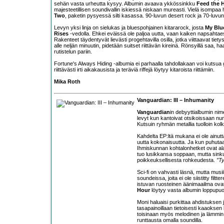
sehän vasta urheutta kysyy. Albumin avaava ykkössinkku
Feed the 
majesteetillisen soundivallin iskiessä niskaan mureasti. Vielä isompaa
Two
, paketin pysyessä silti kasassa. 90-luvun desert rock ja 70-luvun 
Levyn yksi linja on sielukas ja bluespohjainen kitararock, josta
My Blu
Rises
-vedolla. Ehkei eväissä ole paljoa uutta, vaan kaiken napsahtaes
Rakenteet täydentyvät lievästi progehtavilla osilla, jotka viittaavat tietys
alle neljän minuutin, pidetään suitset riittävän kireinä. Rönsyillä saa, h
rutistelun pariin.
Fortune's Always Hiding -albumia ei parhaalla tahdollakaan voi kutsua
riittävästi irti aikakausista ja teräviä riffejä löytyy kitaroista riittämiin.
Mika Roth
Vanguardian: III – Inhumanity
Vanguardian
in debyyttialbumin ni
levyt kun kantoivat otsikoissaan num
Kutsuin ryhmän metallia tuolloin kol
Kahdelta EP:ltä mukana ei ole ainutt
uutta kokonaisuutta. Ja kun puhutaa
Ihmiskunnan kohtalonhetket ovat alat
tuo lusikkansa soppaan, mutta sink
poikkeuksellisesta rohkeudesta.
”Ty
Sci-fi on vahvasti läsnä, mutta musi
soundeissa, joita ei ole siistitty fil
istuvan ruosteinen äänimaailma ova
Hour
löytyy vasta albumin loppupuol
Moni haluaisi purkittaa ahdistuksen 
tasapainoillaan tietoisesti kaaoksen l
toisinaan myös melodinen ja lämmin,
runttausta omalla soundilla.