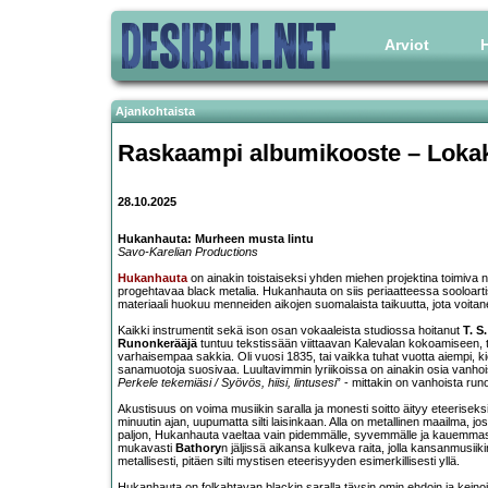
Arviot
H
Ajankohtaista
Raskaampi albumikooste – Loka
28.10.2025
Hukanhauta: Murheen musta lintu
Savo-Karelian Productions
Hukanhauta
on ainakin toistaiseksi yhden miehen projektina toimiva n
progehtavaa black metalia. Hukanhauta on siis periaatteessa sooloartis
materiaali huokuu menneiden aikojen suomalaista taikuutta, jota voit
Kaikki instrumentit sekä ison osan vokaaleista studiossa hoitanut
T. S
Runonkerääjä
tuntuu tekstissään viittaavan Kalevalan kokoamiseen, ta
varhaisempaa sakkia. Oli vuosi 1835, tai vaikka tuhat vuotta aiempi, kie
sanamuotoja suosivaa. Luultavimmin lyriikoissa on ainakin osia vanhoist
Perkele tekemiäsi / Syövös, hiisi, lintusesi
” - mittakin on vanhoista run
Akustisuus on voima musiikin saralla ja monesti soitto äityy eteerise
minuutin ajan, uupumatta silti laisinkaan. Alla on metallinen maailma, j
paljon, Hukanhauta vaeltaa vain pidemmälle, syvemmälle ja kauemmas
mukavasti
Bathory
n jäljissä aikansa kulkeva raita, jolla kansanmusiik
metallisesti, pitäen silti mystisen eteerisyyden esimerkillisesti yllä.
Hukanhauta on folkahtavan blackin saralla täysin omin ehdoin ja keino