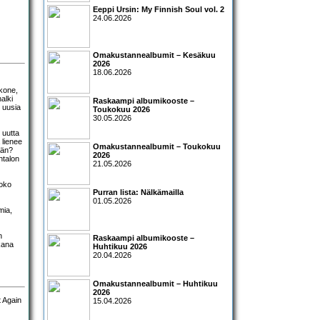
Eeppi Ursin: My Finnish Soul vol. 2
24.06.2026
Omakustannealbumit – Kesäkuu
2026
18.06.2026
kone,
alki
Raskaampi albumikooste –
n uusia
Toukokuu 2026
30.05.2026
 uutta
 lienee
Omakustannealbumit – Toukokuu
ään?
2026
htalon
21.05.2026
koko
Purran lista: Nälkämailla
01.05.2026
mia,
n
Raskaampi albumikooste –
kana
Huhtikuu 2026
20.04.2026
Omakustannealbumit – Huhtikuu
2026
15.04.2026