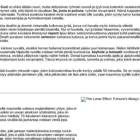
t God
on ehkä iältään nuori, mutta debytoivan ryhmän soundi ja tyyli ovat kuitenkin rautaisesti
tynee siitä, että bändi on tavallaan
Se, josta ei puhuta
-ryhmän sivuprojekti. Nämä kappale
ateriaalia. Tyylinsä puolesta kipaleet eivät sopineet enää sille saralla, joten syntyi tarve luoda
paa, raskaampaa ja hyhmäisempää metallia.
ta deathin ja doomin rintamailla kulkevaa jyrää, jossa voi havaita myös toistuvia viitteitä
eiden nimet kirjoitetaan pienillä kirjaimilla. Nyt ei huudella, nyt jyrätään hitaammin, syvemmältä
kkuna viime keväänä ilmestynyt
repent
lipuu lähes seitsenminuuttisena ylpeästi kohti paikkoj
 Death puraisee selvemmin
sermon
in tuimassa kulussa, ja korva poimii myös pakanametallii
talta.
kärisee syvältä, eivätkä herran hoitamat koskettimet pääse juuri loistamaan. Niiden tähtihetk
uutamalla hiljaisella nuotilla voidaan tehdä pieniä kumouksia.
keyhole
ja
beneath
osoittavat 
eissa, eivätkä yllätykset rajoitu näihin hetkiin. Denial kannattaa kuunnella ajalla ja ajatuksella,
mattomasti luotu sivuprojekti. Tässä levyssä on sydäntä, tunnetta ja voimaa, joka toimii aiva
ittää kuuden minuutin rajan, joten kokonaismittaa levylle kertyy päälle 50 minuuttia. Se on moj
 pitämään jännitteen yllä, eikä pitkäsoitto ole liian pitkä soitto, vaan kaarensa tyylillä sulk
lä mausteilla soittava englantilainen yhtye, joka ei
usiikki on usean aineksen yhdistelmä, joka on
eksi mielletty 70-lukulainen kitararock jalostuu
asia sisältävää jauhantaa voidaan viedä jopa
, jolle jaetaan mielenkiintoisia kortteja rockin
lladi, jota ei pidä hävetä karumpien raitojen seassa.
ar
, joten herttaa uskalletaan paljastaa rohkeasti ja