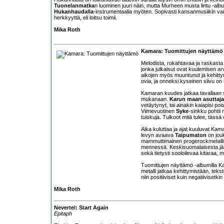
Tuonelanmatka
n luominen juuri näin, mutta Murheen musta lintu -alb
Hukanhaudalla
-instrumentaalia myöten. Sopivasti kansanmusiikin vai
herkkyyttä, eli loitsu toimii.
Mika Roth
Kamara: Tuomittujen näyttämö
Melodista, rokahtavaa ja raskasta 
jonka julkaisut ovat kuulemisen arv
aikojen myös muuntunut ja kehittyny
ovia, ja onneksi kyseinen siivu on 
Kamaran kuudes jatkaa tavallaan 
mukanaan.
Karun maan asuttaja
vetäytynyt, tai ainakin kaiapisi p
Viimevuotinen
Syke
-sinkku pohtii
tuiskuja. Tulkoot mitä tulee, tässä
Aika kuluttaa ja ajat kuuluvat Kam
levyn avaava
Taipumaton
on jouk
mammuttimainen progerockmetallin
mennessä. Keskisuomalaisesta järves
sekä tietysti sooloilevaa kitaraa,
Tuomittujen näyttämö -albumilla Kam
metalli jatkaa kehittymistään, tekst
niin positiiviset kuin negatiivisetkin 
Mika Roth
Nevertel: Start Again
Epitaph