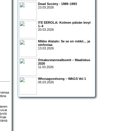
Dead Society - 1989–1993
23.03.2026
ITE EEROLA: Kolmen päivän levyt
1–4
20.03.2026
Mikko Alatalo: Se se on rokkii… ja
sinfoniaa
13.03.2026
Omakustannealbumit – Maaliskuu
2026
11.03.2026
Whosagoodsong – WAGS Vol 1
05.03.2026
 voimaa
dista
alanen
hkuvat
tystä
kuja
ä tämä