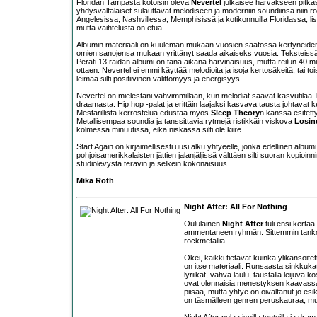
Floridan Tampasta kotoisin oleva
Nevertel
julkaisee harvakseen pitkäso
yhdysvaltalaiset sulauttavat melodiseen ja moderniin soundiinsa niin roc
Angelesissa, Nashvillessa, Memphisissä ja kotikonnuilla Floridassa, lisä
mutta vaihtelusta on etua.
Albumin materiaali on kuuleman mukaan vuosien saatossa kertyneiden pa
omien sanojensa mukaan yrittänyt saada aikaiseks vuosia. Teksteissä to
Peräti 13 raidan albumi on tänä aikana harvinaisuus, mutta reilun 40 m
ottaen. Nevertel ei emmi käyttää melodioita ja isoja kertosäkeitä, tai toi
leimaa silti positiivinen välittömyys ja energisyys.
Nevertel on mielestäni vahvimmillaan, kun melodiat saavat kasvutilaa.
draamasta. Hip hop -palat ja erittäin laajaksi kasvava tausta johtavat 
Mestarillista kerrostelua edustaa myös
Sleep Theory
n kanssa esitett
Metallisempaa soundia ja tanssittavia rytmejä ristikkäin viskova
Losin
kolmessa minuutissa, eikä niskassa silti ole kiire.
Start Again on kirjaimellisesti uusi alku yhtyeelle, jonka edellinen albumi
pohjoisamerikkalaisten jättien jalanjäljissä välttäen silti suoran kopioin
studiolevystä terävin ja selkein kokonaisuus.
Mika Roth
Night After: All For Nothing
Oululainen
Night After
tuli ensi kerta
ammentaneen ryhmän. Sittemmin tankoih
rockmetallia.
Okei, kaikki tietävät kuinka ylikansoi
on itse materiaali. Runsaasta sinkkuk
lyriikat, vahva laulu, taustalla leijuva
ovat olennaisia menestyksen kaavassa
piisaa, mutta yhtye on oivaltanut jo esi
on täsmälleen genren peruskauraa, mutt
Night After pelaa isoilla tunteilla ja dr