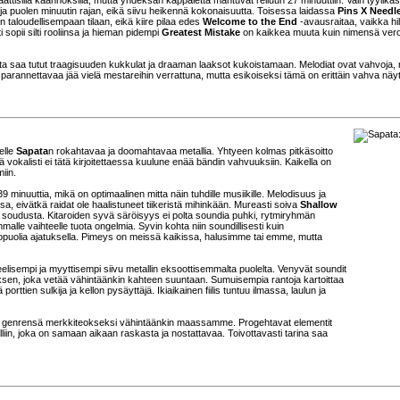
 ja puolen minuutin rajan, eikä siivu heikennä kokonaisuutta. Toisessa laidassa
Pins X Needl
 taloudellisempaan tilaan, eikä kiire pilaa edes
Welcome to the End
-avausraitaa, vaikka hil
i sopii silti rooliinsa ja hieman pidempi
Greatest Mistake
on kaikkea muuta kuin nimensä ver
tta saa tutut traagisuuden kukkulat ja draaman laaksot kukoistamaan. Melodiat ovat vahvoja, ri
parannettavaa jää vielä mestareihin verrattuna, mutta esikoiseksi tämä on erittäin vahva näyt
elle
Sapata
n rokahtavaa ja doomahtavaa metallia. Yhtyeen kolmas pitkäsoitto
llä vokalisti ei tätä kirjoitettaessa kuulune enää bändin vahvuuksiin. Kaikella on
iin.
 39 minuuttia, mikä on optimaalinen mitta näin tuhdille musiikille. Melodisuus ja
sa, eivätkä raidat ole haalistuneet tiikeristä mihinkään. Mureasti soiva
Shallow
a soudusta. Kitaroiden syvä säröisyys ei polta soundia puhki, rytmiryhmän
immalle vaihteelle tuota ongelmia. Syvin kohta niin soundillisesti kuin
jopuolia ajatuksella. Pimeys on meissä kaikissa, halusimme tai emme, mutta
isempi ja myyttisempi siivu metallin eksoottisemmalta puolelta. Venyvät soundit
oksen, joka vetää vähintäänkin kahteen suuntaan. Sumuisempia rantoja kartoittaa
rttien sulkija ja kellon pysäyttäjä. Ikiaikainen fiilis tuntuu ilmassa, laulun ja
en genrensä merkkiteokseksi vähintäänkin maassamme. Progehtavat elementit
iin, joka on samaan aikaan raskasta ja nostattavaa. Toivottavasti tarina saa