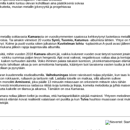
umilla kaikki tuntuu olevan kohdillaan aina päätöksenä soivaa
kutteita, mustan metallin jykevyyttä ja progehtavaa
metallia soittavasta
Kamara
sta on vuosikymmenten saatossa kehkeytynyt luotettava metalli
oisia. Tai ainakin viimeiset 20 vuotta
Synti, Tuomio, Katumus
-albumista lähtien. Yhtye on h
t. Kolme ja puoli vuotta sitten julkaistun
Kuvitelman lohtu
-tuplasinkun A-puoli avasi jällee
mukana jälleen rajoja laajentavalla albumilla.
siitä, mihin vuoden 2018
Kamara
-albumi jäi, vaikka kuluneet vuodet ovat tietysti tuoneet jotain
-sinkku summaa paljon levyn hengestä. Ajat ovat vaikeat, negatiivisuus valtaa alaa ja kertoja
ois kaiken turhuuden ääreltä. Voiko ihminen palata takaisin luontoon, yksinkertaisempaan eläm
 myös tahollaan aikaa ja sen armottomia hampaita, kääntyen luot tavaisena vasten tuulta ja ko
 ollaan ja pysytään.
aran kuudennella studioalbumilla.
Valhekuningas
iskee raivoisasti nuijaa pöytään, kun taas 
on rokkaavin, rullaavin ja tarttuvin ralli. Laidalta toiselle on matkaa, sillä albumin sulkee
 monoliitti
Armisvesi
, joka päälle 13 minuutin mitassaan on orkesterin mittavin siivu tähän
tä innoittuneessa raidassa riittää isoja tunteita ja linjoja, komeita melodioita ja jylhiä maise
 mutta kaikelle on tilansa ja aikansa. Tämäkin on osa Kamaraa.
ara nollaa jälleen kellot ja osoittaa, että hartiapankillakin pärjää mainiosti. Yhtyeen melodine
eissä elämän kovat realiteetit valaistaan eri puolilta ja kun
Tulva
huuhtoo muassaan ovat mu
tekijät.