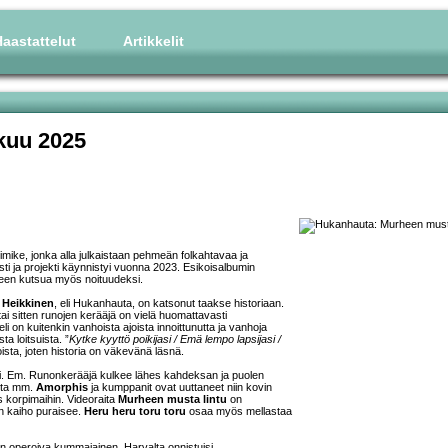
aastattelut
Artikkelit
kuu 2025
imike, jonka alla julkaistaan pehmeän folkahtavaa ja
ti ja projekti käynnistyi vuonna 2023. Esikoisalbumin
aneen kutsua myös noituudeksi.
. Heikkinen
, eli Hukanhauta, on katsonut taakse historiaan.
i sitten runojen kerääjä on vielä huomattavasti
li on kuitenkin vanhoista ajoista innoittunutta ja vanhoja
a loitsuista. ”
Kytke kyyttö poikijasi / Emä lempo lapsijasi /
oista, joten historia on väkevänä läsnä.
ksi. Em. Runonkerääjä kulkee lähes kahdeksan ja puolen
osta mm.
Amorphis
ja kumppanit ovat uuttaneet niin kovin
 korpimaihin. Videoraita
Murheen musta lintu
on
in kaiho puraisee.
Heru heru toru toru
osaa myös mellastaa
in operoiva kummajainen. Harvalta onnistuisi