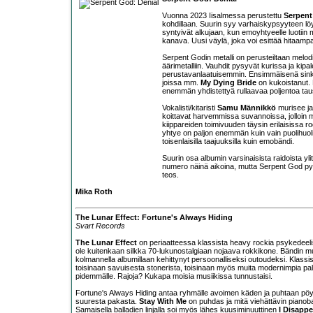
Vuonna 2023 Iisalmessa perustettu
Serpen
kohdillaan. Suurin syy varhaiskypsyyteen löy
syntyivät alkujaan, kun emoyhtyeelle luotiin m
kanava. Uusi väylä, joka voi esittää hitaam
Serpent Godin metalli on perusteiltaan melodis
äärimetalliin. Vauhdit pysyvät kurissa ja kipal
perustavanlaatuisemmin. Ensimmäisenä sin
joissa mm.
My Dying Bride
on kukoistanut.
enemmän yhdistettyä rullaavaa poljentoa taus
Vokalisti/kitaristi
Samu Männikkö
murisee ja 
koittavat harvemmissa suvannoissa, jolloin m
kiippareiden toimivuuden täysin erilaisissa rool
yhtye on paljon enemmän kuin vain puolihuoli
toisenlaisilla taajuuksilla kuin emobändi.
Suurin osa albumin varsinaisista raidoista yl
numero näinä aikoina, mutta Serpent God pystyy
teos.
Mika Roth
The Lunar Effect: Fortune's Always Hiding
Svart Records
The Lunar Effect
on periaatteessa klassista heavy rockia psykedeelisil
ole kuitenkaan silkka 70-lukunostalgiaan nojaava rokkikone. Bändin m
kolmannella albumillaan kehittynyt persoonalliseksi outoudeksi. Klassis
toisinaan savuisesta stonerista, toisinaan myös muita modernimpia pal
pidemmälle. Rajoja? Kukapa moisia musiikissa tunnustaisi.
Fortune's Always Hiding antaa ryhmälle avoimen käden ja puhtaan pöydän
suuresta pakasta.
Stay With Me
on puhdas ja mitä viehättävin pianoba
Samaisella balladien linjalla soi myös lähes kuusiminuuttinen
I Disappe