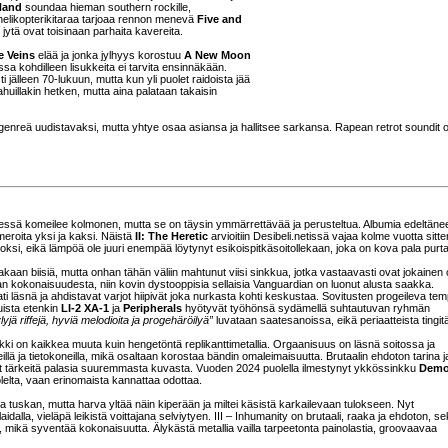
Hand
soundaa hieman southern rockille,
 helikopterikitaraa tarjoaa rennon menevä
Five and
jytä ovat toisinaan parhaita kavereita.
e Veins
elää ja jonka jylhyys korostuu
A New Moon
sa kohdilleen lisukkeita ei tarvita ensinnäkään.
ti jälleen 70-lukuun, mutta kun yli puolet raidoista jää
aahuillakin hetken, mutta aina palataan takaisin
 genreä uudistavaksi, mutta yhtye osaa asiansa ja hallitsee sarkansa. Rapean retrot soundit 
messä komeilee kolmonen, mutta se on täysin ymmärrettävää ja perusteltua. Albumia edeltäne
eroita yksi ja kaksi. Näistä
II: The Heretic
arvioitiin Desibeli.netissä vajaa kolme vuotta sitte
koksi, eikä lämpöä ole juuri enempää löytynyt esikoispitkäsoitollekaan, joka on kova pala purt
akaan biisiä, mutta onhan tähän väliin mahtunut viisi sinkkua, jotka vastaavasti ovat jokainen
n kokonaisuudesta, niin kovin dystooppisia sellaisia Vanguardian on luonut alusta saakka.
i läsnä ja ahdistavat varjot hiipivät joka nurkasta kohti keskustaa. Sovitusten progeileva tem
uista etenkin
LI-2 XA-1
ja
Peripherals
hyötyvät työhönsä sydämellä suhtautuvan ryhmän
lyjä riffejä, hyviä melodioita ja progehäröilyä”
luvataan saatesanoissa, eikä periaatteista tingit
ikki on kaikkea muuta kuin hengetöntä replikanttimetallia. Orgaanisuus on läsnä soitossa ja
ttereillä ja tietokoneilla, mikä osaltaan korostaa bändin omaleimaisuutta. Brutaalin ehdoton tarina j
t tärkeitä palasia suuremmasta kuvasta. Vuoden 2024 puolella ilmestynyt ykkössinkku
Demol
elta, vaan erinomaista kannattaa odottaa.
ja tuskan, mutta harva yltää näin kiperään ja miltei käsistä karkailevaan tulokseen. Nyt
aidalla, vieläpä leikistä voittajana selviytyen. III – Inhumanity on brutaali, raaka ja ehdoton, s
 mikä syventää kokonaisuutta. Älykästä metallia vailla tarpeetonta painolastia, groovaavaa