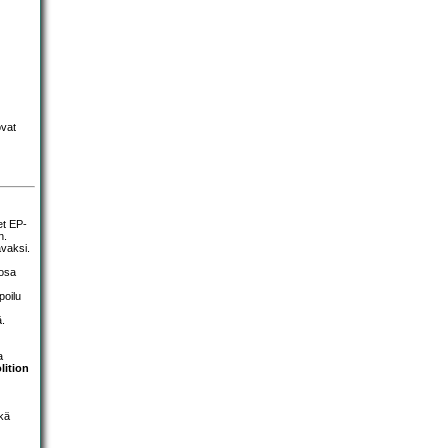
ovat
et EP-
n.
avaksi.
 osa
poilu
ä.
a
ition
ekä