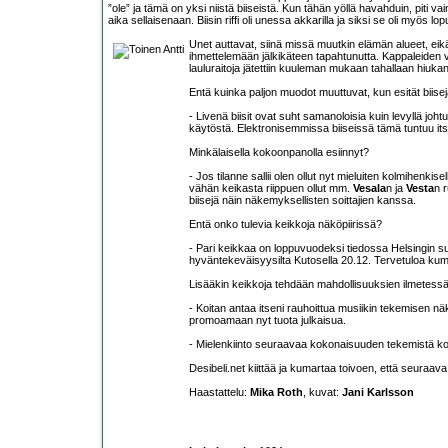
”ole” ja tämä on yksi niistä biiseistä. Kun tähän yöllä havahduin, piti 
aika sellaisenaan. Biisin riffi oli unessa akkarilla ja siksi se oli myös lopu
Unet auttavat, siinä missä muutkin elämän alueet, eikä
ihmettelemään jälkikäteen tapahtunutta. Kappaleiden v
lauluraitoja jätettiin kuuleman mukaan tahallaan hiuk
Entä kuinka paljon muodot muuttuvat, kun esität biisej
- Livenä biisit ovat suht samanoloisia kuin levyllä joh
käytöstä. Elektronisemmissa biiseissä tämä tuntuu itse
Minkälaisella kokoonpanolla esiinnyt?
- Jos tilanne sallii olen ollut nyt mieluiten kolmihenkis
vähän keikasta riippuen ollut mm.
Vesala
n ja
Vesta
n 
biisejä näin näkemyksellisten soittajien kanssa.
Entä onko tulevia keikkoja näköpiirissä?
- Pari keikkaa on loppuvuodeksi tiedossa Helsingin s
hyväntekeväisyysilta Kutosella 20.12. Tervetuloa ku
Lisääkin keikkoja tehdään mahdollisuuksien ilmetess
- Koitan antaa itseni rauhoittua musiikin tekemisen n
promoamaan nyt tuota julkaisua.
- Mielenkiinto seuraavaa kokonaisuuden tekemistä koht
Desibeli.net kiittää ja kumartaa toivoen, että seuraav
Haastattelu:
Mika Roth
, kuvat:
Jani Karlsson