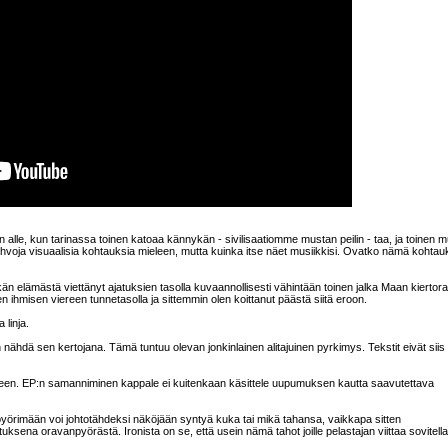
 alle, kun tarinassa toinen katoaa kännykän - sivilisaatiomme mustan peilin - taa, ja toinen 
vahvoja visuaalisia kohtauksia mieleen, mutta kuinka itse näet musiikkisi. Ovatko nämä kohtau
än elämästä viettänyt ajatuksien tasolla kuvaannollisesti vähintään toinen jalka Maan kiertora
n ihmisen viereen tunnetasolla ja sittemmin olen koittanut päästä siitä eroon.
 linja.
 nähdä sen kertojana. Tämä tuntuu olevan jonkinlainen alitajuinen pyrkimys. Tekstit eivät siis 
illeen. EP:n samanniminen kappale ei kuitenkaan käsittele uupumuksen kautta saavutettava
örimään voi johtotähdeksi näköjään syntyä kuka tai mikä tahansa, vaikkapa sitten
sena oravanpyörästä. Ironista on se, että usein nämä tahot joille pelastajan viittaa sovitell