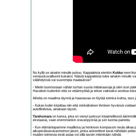
No kyllä se ainakin minulle puhuu. Kappaleista etenkin
Kukka
meni ihon
vertauskuvallisesti kukaksi. Näistä kappaleista tulee ainakin minulle 
välähdyksiä vai suurempia maalauksia?
- Mietin luonnostaan vähän turhan suuria mittakaavoja ja olen ison pätk
Havaitsin kuitenkin että se etäännyttää ja tekee vaikeaksi asettua toise
Aiheita on maailma täynnä ja haastavaa on löytää toimiva kulma, taso ja
- Kukan koitin kirjoittaa niin että minkäikäinen ihminen hyvänsä voidaan
autofiktiivisia, ainakaan täysin.
Tarahumara
on kansa, joka on vienyt juoksun kirjaimellisesti äärimm
ekstaasia, vaan enemmänkin oravanpyörää ja sen luomia paineita.
- Kun elämäntapamme maallistuu ja henkisen kompassin neula alkaa py
alkuperäisasukasheimon jäsen, jonka askeettiset tavat nähdään pelastuk
muiden toimesta eivät asiaa voi sillä tavoin mitenkään nähdä.