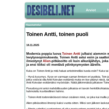
Arviot
H
Haastattelut
Toinen Antti, toinen puoli
18.11.2025
Modernia poppia luova
Toinen Antti
julkaisi aiemmin mu
levytyssopimuksesta. Toinen Antti astui esiin ja saattoi t
ilmestynyt
Alien
-pitkäsoitto oli kuin alkuräjähdys, jok
ja ensi töiksi oli mentävä ydinkysymysten äärelle.
Kuka on Toinen Antti ja mitä haluat artistinimelläsi tuoda esiin? Kuka t
- Hyvä kysymys. Kyse on varmaan saman ihmisen eri puolista. Tein josk
jotka voisivat olla Antti Koivulan esittämiä mutta en itse pitänyt niistä, tai
Antti Koivulan esittämäksi myöskään. Näitä jälkimmäisiä julkaisee Toine
Pseudonyymi antoi mahdollisuuden julkaista eri tavoin henkilökohtaisi
hahmoteltu kuvitteellinen hahmo.
- Toinen Antti todennäköisesti minun sisäinen minä, se joka kai muilla
Alien-pitkäsoittosi ilmestyi kaksi vuotta sitten. Miksi sen jälkeen laskeut
- Alienin valmiiksi saattaminen oli aika monivuotinen projekti joka alkoi 