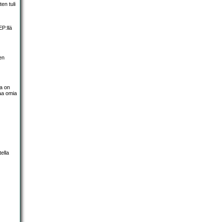
en tuli
P:llä
en
na on
taa omia
ella