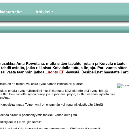
aastattelut
Artikkelit
siikkia Antti Koivulana, mutta sitten tapahtui jotain ja Koivula irtautui
ehdä asioita, jotka rikkoivat Koivulalle tuttuja linjoja. Pari vuotta sitten
a sai vasta taannoin jatkoa
Luonto EP
-levystä. Desibeli.net haastatteli arti
ai mikä on se toinen, vai onko kyse saman ihmisen eri puolista?
us omalla syntymänimelläni musiikkia mutta kävi joko niin että syntyi biisejä,
 sitten kävi niin että syntyi biisejä joista pidin tosi paljon, mutten osannut ajatella niitä
n Antti.
a kappaleita, mutta Toinen Antti on enemmän kuin suunnittelupöydän äärellä
 yleensä piiloutuu pseudonyymin taakse. Vähän outo juttu.
ui hiljaisuus julkaisujen saralla?
siitä kun Antti Koivula irtautui levytyssopimuksesta. Siinä matkalla opettelin