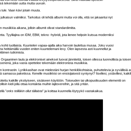
össä tekemään uutta mutta uuvuin.
ä tule. Vaan kävi jotain muuta.
lkaisun valmiiksi. Tarkoitus oli tehdä albumi mutta voi olla, että se jakaantui nyt
än musiikkia aikana, jolloin albumit olivat standardimitta.
paletta. Tyylilajina on IDM, EBM, tekno -hybridi, jota lienee helpoin kutsua moderniksi
a kohti tuollaista. Kuuntelen vapaa-ajalla aika harvoin laulettua musaa. Joku vuosi
ta heittämällä vuoden eniten kuuntelemani levy. Olen lapsesta asti kuunnellut ja
ttimen tutkimista.
rgaaninen laulu ja elektroniset ainekset luovat jännitettä, toisen ollessa luonnollista ja toisen
jäsenenä, joka vasta opettelee tekemään elektronista musiikkia.
ntrastin. Lyriikkasihan ovat mielestäni hurjan henkilökohtaisia, puhuttelevia ja syvällisiä as
samassa paketissa. Kenelle musiikkisi on ensisijaisesti syntynyt? Itsellesi, ystävillesi, kaikil
oitettu kaikille yksityiseen, sisäiseen käyttöön. Toiseuden tai ulkopuolisuuden elementti on
sin kieli jolla ottaa kontaktia muihin lajitovereihin, ja sitä yritän.
llä ”
onks teilläkin ollut tällaista
” ja koittaa kuunnella löytyykö vastakaikua.