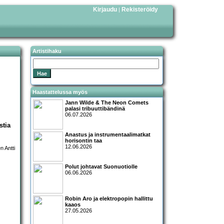
Kirjaudu
Rekisteröidy
|
Artistihaku
Haastattelussa myös
Jann Wilde & The Neon Comets
palasi tribuuttibändinä
06.07.2026
stia
Anastus ja instrumentaalimatkat
horisontin taa
12.06.2026
Polut johtavat Suonuotiolle
06.06.2026
Robin Aro ja elektropopin hallittu
kaaos
27.05.2026