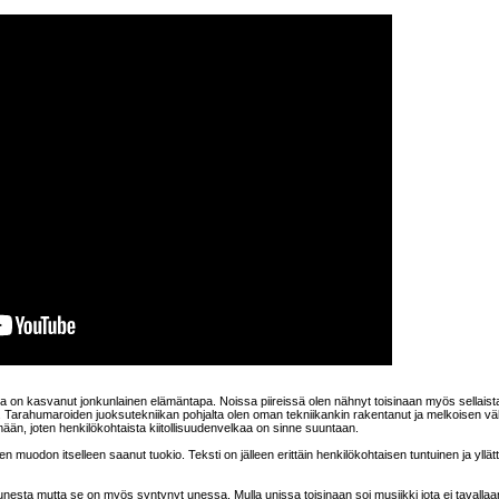
ta on kasvanut jonkunlainen elämäntapa. Noissa piireissä olen nähnyt toisinaan myös sellaist
 Tarahumaroiden juoksutekniikan pohjalta olen oman tekniikankin rakentanut ja melkoisen vä
ään, joten henkilökohtaista kiitollisuudenvelkaa on sinne suuntaan.
en muodon itselleen saanut tuokio. Teksti on jälleen erittäin henkilökohtaisen tuntuinen ja yllät
 unesta mutta se on myös syntynyt unessa. Mulla unissa toisinaan soi musiikki jota ei tavallaa