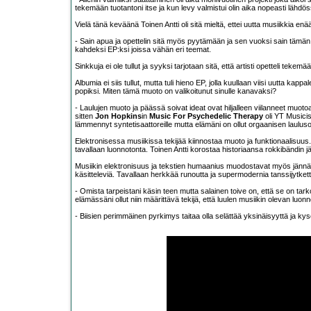
tekemään tuotantoni itse ja kun levy valmistui olin aika nopeasti lähd
Vielä tänä keväänä Toinen Antti oli sitä mieltä, ettei uutta musiikkia enä
- Sain apua ja opettelin sitä myös pyytämään ja sen vuoksi sain tämän ju
kahdeksi EP:ksi joissa vähän eri teemat.
Sinkkuja ei ole tullut ja syyksi tarjotaan sitä, että artisti opetteli tekemä
Albumia ei siis tullut, mutta tuli hieno EP, jolla kuullaan viisi uutta kap
popiksi. Miten tämä muoto on valikoitunut sinulle kanavaksi?
- Laulujen muoto ja päässä soivat ideat ovat hiljalleen viilanneet muoto
sitten
Jon Hopkins
in
Music For Psychedelic Therapy
oli YT Musicis
lämmennyt syntetisaattoreille mutta elämäni on ollut orgaanisen laulusoi
Elektronisessa musiikissa tekijää kiinnostaa muoto ja funktionaalisuus. O
tavallaan luonnotonta. Toinen Antti korostaa historiaansa rokkibändin 
Musiikin elektronisuus ja tekstien humaanius muodostavat myös jännän ko
käsitteleviä. Tavallaan herkkää runoutta ja supermodernia tanssijytkettä 
- Omista tarpeistani käsin teen mutta salainen toive on, että se on tark
elämässäni ollut niin määrittävä tekijä, että luulen musiikin olevan luonnolli
- Biisien perimmäinen pyrkimys taitaa olla selättää yksinäisyyttä ja kyse