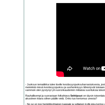
- Juoksun tematiikka tulee itselle kestävyysjuoksuharrastuksesta, jos
meininkiä missä kestävyysjuoksu ja uushenkisyys lähestyvät toisiaan.
vammoin olen pystynyt yli vuoronkaudenkin mittaisia suorituksia tekem
Rauhallisempi ja suorastaan folkahtava
Seittipuut
on täysin toisenlais
akustinen kitara siihen päälle vielä. Onko tuo kertomus unesta?
- No se on tosi henkilökohtainen kappale ja sellainen kyllä joka kertoo