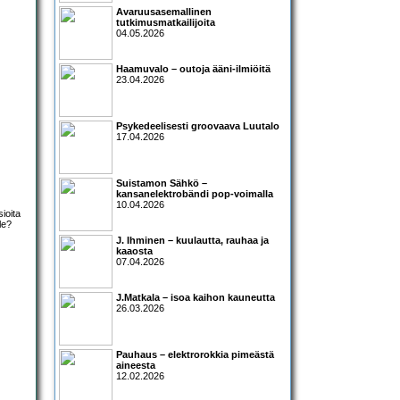
Avaruusasemallinen
tutkimusmatkailijoita
04.05.2026
Haamuvalo – outoja ääni-ilmiöitä
23.04.2026
Psykedeelisesti groovaava Luutalo
17.04.2026
Suistamon Sähkö –
kansanelektrobändi pop-voimalla
10.04.2026
ioita
le?
J. Ihminen – kuulautta, rauhaa ja
kaaosta
07.04.2026
J.Matkala – isoa kaihon kauneutta
26.03.2026
Pauhaus – elektrorokkia pimeästä
aineesta
12.02.2026