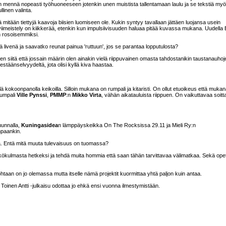
vain mennä nopeasti työhuoneeseen jotenkin unen muistista tallentamaan laulu ja se tekstiä myöt
llinen valinta.
 mitään tiettyjä kaavoja biisien luomiseen ole. Kukin syntyy tavallaan jättäen luojansa usein
iimeistely on kiikkerää, etenkin kun impulsiivisuuden haluaa pitää kuvassa mukana. Uudella E
an rosoisemmiksi.
ä livenä ja saavatko reunat painua 'ruttuun', jos se parantaa lopputulosta?
tuen siitä että jossain määrin olen ainakin vielä riippuvainen omasta tahdostanikin taustanauhoj
stäänselvyydeltä, jota olisi kyllä kiva haastaa.
ellä kokoonpanolla keikoilla. Silloin mukana on rumpali ja kitaristi. On ollut etuoikeus että muka
rumpali
Ville Pynssi
,
PMMP
:n
Mikko Virta
, vähän aikatauluista riippuen. On vaikuttavaa soit
uunnalla,
Kuningasidea
n lämppäyskeikka On The Rocksissa 29.11 ja Mieli Ry:n
mpaankin.
ä. Entä mitä muuta tulevaisuus on tuomassa?
äkökulmasta hetkeksi ja tehdä muita hommia että saan tähän tarvittavaa välimatkaa. Sekä opet
aan on jo olemassa mutta itselle nämä projektit kuormittaa yhtä paljon kuin antaa.
a Toinen Antti -julkaisu odottaa jo ehkä ensi vuonna ilmestymistään.