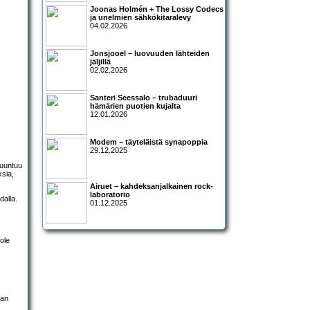
Joonas Holmén + The Lossy Codecs
ja unelmien sähkökitaralevy
04.02.2026
Jonsjooel – luovuuden lähteiden
jäljillä
02.02.2026
Santeri Seessalo – trubaduuri
hämärien puotien kujalta
12.01.2026
Modem – täyteläistä synapoppia
29.12.2025
muuntuu
ksia,
Airuet – kahdeksanjalkainen rock-
laboratorio
dalla.
01.12.2025
ole
aan