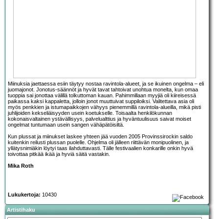
Miinuksia jaettaessa esiin täytyy nostaa ravintola-alueet, ja se ikuinen ongelma – eli
juomajonot. Jonotus-säännöt ja hyvät tavat tahtoivat unohtua monelta, kun omaa
tuoppia sai jonottaa välillä tolkuttoman kauan. Pahimmillaan myyjiä oli kiireisessä
paikassa kaksi kappaletta, jolloin jonot muuttuivat suppiloiksi. Valitettava asia oli
myös penkkien ja istumapaikkojen vähyys pienemmillä ravintola-alueilla, mikä pisti
juhlijoiden kekseliäisyyden usein koetukselle. Toisaalta henkilökunnan
kokonaisvaltainen ystävällisyys, palvelualttius ja hyväntuulisuus saivat moiset
ongelmat tuntumaan usein sangen vähäpätöisiltä.
Kun plussat ja miinukset laskee yhteen jää vuoden 2005 Provinssirockin saldo
kuitenkin reilusti plussan puolelle. Ohjelma oli jälleen riittävän monipuolinen, ja
yllätysnimiäkin löytyi taas ilahduttavasti. Tälle festivaalien konkarille onkin hyvä
toivottaa pitkää ikää ja hyviä säitä vastakin.
Mika Roth
Lukukertoja:
10430
Artistihaku