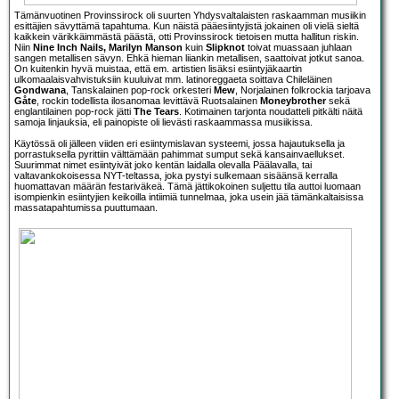
Tämänvuotinen Provinssirock oli suurten Yhdysvaltalaisten raskaamman musiikin
esittäjien sävyttämä tapahtuma. Kun näistä pääesiintyjistä jokainen oli vielä sieltä
kaikkein värikkäimmästä päästä, otti Provinssirock tietoisen mutta hallitun riskin.
Niin
Nine Inch Nails, Marilyn Manson
kuin
Slipknot
toivat muassaan juhlaan
sangen metallisen sävyn. Ehkä hieman liiankin metallisen, saattoivat jotkut sanoa.
On kuitenkin hyvä muistaa, että em. artistien lisäksi esiintyjäkaartin
ulkomaalaisvahvistuksiin kuuluivat mm. latinoreggaeta soittava Chileläinen
Gondwana
, Tanskalainen pop-rock orkesteri
Mew
, Norjalainen folkrockia tarjoava
Gåte
, rockin todellista ilosanomaa levittävä Ruotsalainen
Moneybrother
sekä
englantilainen pop-rock jätti
The Tears
. Kotimainen tarjonta noudatteli pitkälti näitä
samoja linjauksia, eli painopiste oli lievästi raskaammassa musiikissa.
Käytössä oli jälleen viiden eri esiintymislavan systeemi, jossa hajautuksella ja
porrastuksella pyrittiin välttämään pahimmat sumput sekä kansainvaellukset.
Suurimmat nimet esiintyivät joko kentän laidalla olevalla Päälavalla, tai
valtavankokoisessa NYT-teltassa, joka pystyi sulkemaan sisäänsä kerralla
huomattavan määrän festariväkeä. Tämä jättikokoinen suljettu tila auttoi luomaan
isompienkin esiintyjien keikoilla intiimiä tunnelmaa, joka usein jää tämänkaltaisissa
massatapahtumissa puuttumaan.