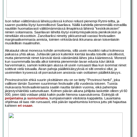
Ison teltan välittömässä läheisyydessä kohosi reilusti pienempi Rytmi-teltta, ja
saaren puolelta löytyi luonnollisesti Saarilava. Näillä kahdella pienemmällä estradilla
nautittiin huomattavasti välittömämmässä ilmapiirissä lähinnä ”keskikokoisten”
nimien soitannasta. Saarilavan läheltä löytyi esiintymispaikoista pienikokoisin ja
nimeltään eksoottisin. Zanzibariksi nimetty pikkuestradi vastasi festivaalien
marginaalisemmasta annista, toimien virkistävänä ikkunana aivan toisenlaisiin
musiikillisiin maailmoihin.
Aikataulut olivat monessa kohdin armottomia, sillä usein musiikki raikui kolmessa
paikassa yhtä aikaa. Juhlaväki jaksoi kuitenkin kiertää lavalta toiselle uskollisesti,
mutta pienemmät nimet kärsivät tästä väistämättä lähes joka käänteessä. Monesti
kun suuremmalla lavalla alkoi toiminta pienemmän lavan edusta kävi äkkiä
harvemmaksi, samoin keikkojen alussa oli usein runsaasti tilaa kun isommat nimet
soittivat vielä toisaalla. Aivan pahoja päällekkäisyyksiä ei silti onneksi ollut, ja
useimmiten kyseessä oli porrastuksen ansiosta vain osittainen päällekkäisyys.
Provinssirockin ehkä suurin yksittäinen etu on se tietty ”Provinssi-henki”, joka
vallitsee tämän Suomen suurimman festivaalin yllä vuodesta toiseen. Tuosta
mukavasta festivaalivieraasta saatiin nauttia tänäkin vuonna, eikä pahempia
järjestyshäiriöitä sattunutkaan. Kolmen päivän aikana juhlijoita laskettiin olleen yli 60
000, joten tätä voidaan pitää kaikin puolin hienona saavutuksena. Esiintyjiä oli
perjantaina
ja
sunnuntaina
, kumpaisenakin viisitoista kappaletta. Lauantaina
ohjelmaa oli taas niin runsaasti, että päivän tapahtumista kertova juttu piti hajauttaa
kahteen
eri
osaan
.