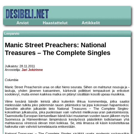
Arviot
Haastattelut
Artikkelit
Levyarvio
Manic Street Preachers: National
Treasures – The Complete Singles
Julkaistu: 28.11.2011
Arvostelija:
Jari Jokirinne
Columbia
Manic Street Preachersin uraa on ollut hieno seurata. Siihen on mahtunut nousuja ja
laskuja, yhden jänenen katoaminen, kärkevät poliittiset tempaukset ja erikoiset
soololevyt, mutta ennen kaikkea matka on pitänyt sisällään kosolti upeaa musiikkia.
Viime kesänä bändin leiristä alkoi kuitenkin tihkua kommentteja, jotka saattoi
mielessään tulkita joko pidemmän tauon pitämiseksi tai jopa kokonaan hajoamiseksi.
Samoihin aikoihin julkaistiin tieto National Treasures – The Complete Singles-
kokoelman julkaisusta, joka puolestaan vain vahvisti mielikuvaa uran paketoimisesta.
Taannoisella Euroopan kiertueellaan bändi kävi muutaman vuoden tauon jälkeen myös
Suomessa ja Hämeenlinnan lämpimässä kesäyössä päästiinkin todistamaan yhä
mahtavassa vireessä olevan trion keikkaa. Se, että ilmassa oli käsin kosketeltavaa
haikeutta vain vahvisti tunnelatausta entisestään.
National Treasures – The Complete Singles sisältää useita modernin rockmusiikin