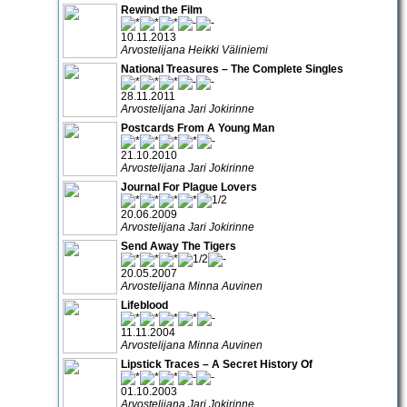
Rewind the Film
10.11.2013
Arvostelijana Heikki Väliniemi
National Treasures – The Complete Singles
28.11.2011
Arvostelijana Jari Jokirinne
Postcards From A Young Man
21.10.2010
Arvostelijana Jari Jokirinne
Journal For Plague Lovers
20.06.2009
Arvostelijana Jari Jokirinne
Send Away The Tigers
20.05.2007
Arvostelijana Minna Auvinen
Lifeblood
11.11.2004
Arvostelijana Minna Auvinen
Lipstick Traces – A Secret History Of
01.10.2003
Arvostelijana Jari Jokirinne