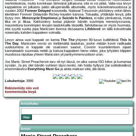
merkkiteoksia, mutta kovinkaan tärkeänä julkaisuna sitä ei voi pitää. Valta-osa levyn
kappaleista on julkaistu paitsi alkuperäisillä albumeilla, myös kokoelmamuodossa jo
vuoden 2002
Forever Delayed
-koosteella. National Tresuresin ykköslevy onkin lähes
identtinen Forever Delayedin Richey-kauden kanssa. Toisaalta, yhtäkään levyä, jolta
löytyy mm.
Motorcycle Emptiness
ja
Suicide Is Painless
, ei tulisi ylenkatsoa, mutta
liika on jo liikaa. Kakkoslevy luotaa pääosin bändin suurimpia menestysvuosia,
maustettuna tuoreimpien levyjen laadukkailla tärpeillä. Ilahduttavaa on myös huomata,
että syyttä suotta jopa Manicsien itsensä dissaaama
Lifeblood
on tällä kokoelmalla
noteerattu kahden kappaleen voimalla.
Levyn ainoa uusi kappale on luenta
The The
-yhtyeen 80-luvun kulttihitistä
This Is
The Day
. Manicsien versio on kieltämättä laadukas, joskin mitään kovin radikaalia
uudistumista ei kappale ole osakseen saanut. Coverin kuuntelemisen sijaan
kannattaakin suunnata nettiin ja katsoa kappaleen hieno video, joka lyhyiden klippien
muodossa niputtaa yhteen Manicsien yli parikymmenvuotisen uran.
Jos Manic Street Preachersin taru oli nyt tässä, on aika sanoa ISO kiitos ja kumartaa
syvään. Ja jos olet bändin suhteen täysi noviisi, niin hoida hyllyysi (tai soittolistallesi)
ensimmäiseksi
Everything Must Go
ja aloita matkasi siitä, älä tästä.
Lukukertoja:
3986
Rekisteröidy niin voit
kommentoida levyä
Artistihaku
Artisti
Manic Street Preachers