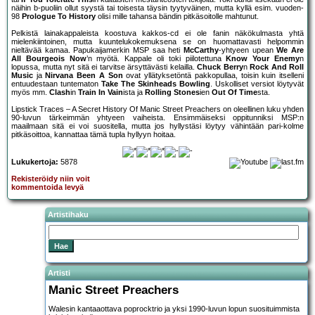
näihin b-puoliin ollut syystä tai toisesta täysin tyytyväinen, mutta kyllä esim. vuoden-
98
Prologue To History
olisi mille tahansa bändin pitkäsoitolle mahtunut.
Pelkistä lainakappaleista koostuva kakkos-cd ei ole fanin näkökulmasta yhtä
mielenkiintoinen, mutta kuuntelukokemuksena se on huomattavasti helpommin
nieltävää kamaa. Papukaijamerkin MSP saa heti
McCarthy
-yhtyeen upean
We Are
All Bourgeois Now
’n myötä. Kappale oli toki piilotettuna
Know Your Enemy
n
lopussa, mutta nyt sitä ei tarvitse ärsyttävästi kelailla.
Chuck Berry
n
Rock And Roll
Music
ja
Nirvana
Been A Son
ovat yllätyksetöntä pakkopullaa, toisin kuin itselleni
entuudestaan tuntematon
Take The Skinheads Bowling
. Uskolliset versiot löytyvät
myös mm.
Clash
in
Train In Vain
ista ja
Rolling Stones
ien
Out Of Time
sta.
Lipstick Traces – A Secret History Of Manic Street Preachers on oleellinen luku yhden
90-luvun tärkeimmän yhtyeen vaiheista. Ensimmäiseksi oppitunniksi MSP:n
maailmaan sitä ei voi suositella, mutta jos hyllystäsi löytyy vähintään pari-kolme
pitkäsoittoa, kannattaa tämä tupla hyllyyn hoitaa.
Lukukertoja:
5878
Rekisteröidy niin voit
kommentoida levyä
Artistihaku
Artisti
Manic Street Preachers
Walesin kantaaottava poprocktrio ja yksi 1990-luvun lopun suosituimmista