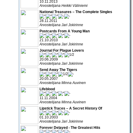
10.11.2013
Arvostelijana Heikki Väliniemi
National Treasures – The Complete Singles
28.11.2011
Arvostelijana Jari Jokirinne
Postcards From A Young Man
21.10.2010
Arvostelijana Jari Jokirinne
Journal For Plague Lovers
20.06.2009
Arvostelijana Jari Jokirinne
Send Away The Tigers
20.05.2007
Arvostelijana Minna Auvinen
Lifeblood
11.11.2004
Arvostelijana Minna Auvinen
Lipstick Traces – A Secret History Of
01.10.2003
Arvostelijana Jari Jokirinne
Forever Delayed - The Greatest Hits