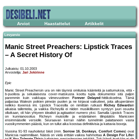
Arviot
Haastattelut
Artikkelit
Levyarvio
Manic Street Preachers: Lipstick Traces
– A Secret History Of
Julkaistu: 01.10.2003
Arvostelija:
Jari Jokirinne
Epic
Manic Street Preachersin ura on niin täynnä omituisia käänteitä ja sattumuksia, että
b-puolista ja sekalaisesta cover-matskusta koottu tupla dokumentoi sitä paljon
paremmin kuin vaikkapa viimevuotinen
Forever Delayed
-hittikokoelma. Tämä
paljastaa Walesin poikien pimeän puolen ja ne kirjavat vaikutteet, joita alkuperäinen
nelikko itseensä imi. Lipstick Tracesilla on nimittäin rutkasti
Richey Edwards
in
aikaisia tallenteita, ja vaikka Richeyllä ei niiden musiikilliseen syntyyn juuri osuutta
ollutkaan, oli hän yhtyeen idealisti ja agitaattori numero yksi. Samalla Lipstick Traces
on kunnianosoitus Richeyn muistolle ja eräänlainen tilinpäätös Manicsien
ensimmäiselle versiolle. Seuraavan kerran näihin tunnelmiin palattaneen vasta
vuosikymmenien päästä, kun on tullut aika koostaa definitiivisia ja kattavia boxeja.
Vuosina 91-93 nauhoitetut biisit (mm.
Sorrow 16
,
Donkeys
,
Comfort Comes
) ovat
Manicsia raaimmillaan. Näistä on vielä erittäin vaikea hahmottaa
A Design For Life
n
tai
If You Tolerate This
in kaltaisten mestariteosten tekijöitä. Toki bändi itsekään ei ole