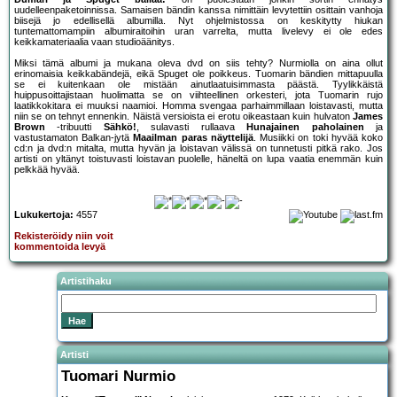
uudelleenpaketoinnissa. Samaisen bändin kanssa nimittäin levytettiin osittain vanhoja
biisejä jo edellisellä albumilla. Nyt ohjelmistossa on keskitytty hiukan
tuntemattomampiin albumiraitoihin uran varrelta, mutta livelevy ei ole edes
keikkamateriaalia vaan studioäänitys.
Miksi tämä albumi ja mukana oleva dvd on siis tehty? Nurmiolla on aina ollut
erinomaisia keikkabändejä, eikä Spuget ole poikkeus. Tuomarin bändien mittapuulla
se ei kuitenkaan ole mistään ainutlaatuisimmasta päästä. Tyylikkäistä
huippusoittajistaan huolimatta se on viihteellinen orkesteri, jota Tuomarin rujo
laatikkokitara ei muuksi naamioi. Homma svengaa parhaimmillaan loistavasti, mutta
niin se on tehnyt ennenkin. Näistä versioista ei erotu oikeastaan kuin hulvaton
James
Brown
-tribuutti
Sähkö!
, sulavasti rullaava
Hunajainen paholainen
ja
vastustamaton Balkan-jytä
Maailman paras näyttelijä
. Musiikki on toki hyvää koko
cd:n ja dvd:n mitalta, mutta hyvän ja loistavan välissä on tunnetusti pitkä rako. Jos
artisti on yltänyt toistuvasti loistavan puolelle, häneltä on lupa vaatia enemmän kuin
pelkkää hyvää.
Lukukertoja:
4557
Rekisteröidy niin voit
kommentoida levyä
Artistihaku
Artisti
Tuomari Nurmio