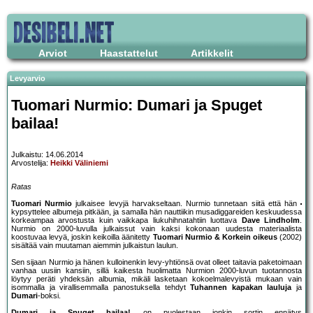
Arviot
Haastattelut
Artikkelit
Levyarvio
Tuomari Nurmio: Dumari ja Spuget
bailaa!
Julkaistu: 14.06.2014
Arvostelija:
Heikki Väliniemi
Ratas
Tuomari Nurmio
julkaisee levyjä harvakseltaan. Nurmio tunnetaan siitä että hän
kypsyttelee albumeja pitkään, ja samalla hän nauttiikin musadiggareiden keskuudessa
korkeampaa arvostusta kuin vaikkapa liukuhihnatahtiin luottava
Dave Lindholm
.
Nurmio on 2000-luvulla julkaissut vain kaksi kokonaan uudesta materiaalista
koostuvaa levyä, joskin keikoilla äänitetty
Tuomari Nurmio & Korkein oikeus
(2002)
sisältää vain muutaman aiemmin julkaistun laulun.
Sen sijaan Nurmio ja hänen kulloinenkin levy-yhtiönsä ovat olleet taitavia paketoimaan
vanhaa uusiin kansiin, sillä kaikesta huolimatta Nurmion 2000-luvun tuotannosta
löytyy peräti yhdeksän albumia, mikäli lasketaan kokoelmalevyistä mukaan vain
isommalla ja virallisemmalla panostuksella tehdyt
Tuhannen kapakan lauluja
ja
Dumari
-boksi.
Dumari ja Spuget bailaa!
on puolestaan jonkin sortin ennätys