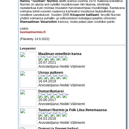
Hannu "Tuomari" Nurmio
aloitti uransa vuonna 1979. Kaikkea kokeileva
Nurmio on alusta asti syleillyt musiikissaan niin bluesia, iskelmää,
rautalankaa kuin montaa muutakin harvinaisempaa musiikinlajia. Kantavana
voimana toimii vuosien saatossa karheaksi muuttunut laulutulkinta ja
runolliset sanoitukset. Vuoden 2005
Kinaporin kalifaatti
-levyllä Nurmio
yhdisti voimansa puhallin- ja sellovetoisen kebabjazzpaahto-orkesteri
Alamaailman Vasaroiden
kanssa, mutta palasi pian sooloilun pariin.
Linkki:
tuomarinurmio.fi
(Päivitetty 14.9.2022)
Levyarviot
Maailman onnellisin kansa
20.07.2021
Arvostelijana Heikki Väliniemi
Usvaa putkeen
16.04.2019
Arvostelijana Heikki Väliniemi
Dumarillumarei
20.06.2017
Arvostelijana Heikki Väliniemi
Tuomari Nurmio ja Folk Liisa Ihmemaassa
04.03.2016
Arvostelijana Heikki Väliniemi
Dumari ja Spuget bailaa!