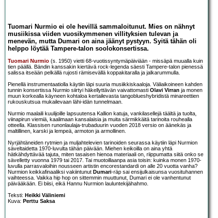
Tuomari Nurmio ei ole hevillä sammaloitunut. Mies on nähnyt
musiikissa viiden vuosikymmenen villityksien tulevan ja
menevän, mutta Dumari on aina jäänyt pystyyn. Syitä tähän oli
helppo löytää Tampere-talon soolokonsertissa.
Tuomari Nurmio
(s. 1950) vietti 68-vuotissyntymäpäiviään - missäpä muualla kuin
tien päällä. Bändin kanssakin kiertävä rock-legenda säesti Tampere-talon pienessä
salissa itseään pelkällä rujosti rämisevällä koppakitaralla ja jalkarummulla.
Pienellä instrumentaatiolla käytiin läpi suuria musiikkiskaaloja. Väliaikoineen kahden
tunnin konsertissa Nurmio siirtyi häkellyttävän vaivattomasti
Olavi Virran
ja monen
muun korkealla käyneen kohtaloa kertailevasta tangoblueshybridistä minareettien
rukouskutsua mukailevaan lähi-idän tunnelmaan.
Nurmio maalaili kuulijoille lapsuutensa Kallion katuja, vankilasellejä täältä ja tuolta,
viinapirun viemiä, kaalimaan kansalaisia ja muita särmikkäitä tarinoita rouhealla
otteella. Klassisen runonlaulaja-trubaduurin vuoden 2018 versio on äänekäs ja
maltillinen, karski ja lempeä, armoton ja armollinen.
Nyrjähtäneiden rytmien ja muljahtelevien tarinoiden seurassa käytiin läpi Nurmion
säveltaidetta 1970-luvulta tähän päivään. Miehen keikoilla on aina yhtä
hätkähdyttävää tajuta, miten tasaisen hienoa materiaali on, riippumatta siitä onko se
sävelletty vuonna 1979 tai 2017. Tai muotoillaanpa asia toisin: kuinka monen 1970-
luvulla parrasvaloihin nousseen artistin encorestandardi on alle 20 vuotta vanha?
Nurmion keikkafinaaliksi vakiintunut
Dumari
-räp sai ensijulkaisunsa vuosituhannen
vaihteessa. Vaikka hip hop on sittemmin muuttunut, Dumari ei ole vanhentunut
päivääkään. Ei biisi, eikä Hannu Nurmion lauluntekijähahmo.
Teksti:
Heikki Väliniemi
Kuva:
Perttu Saksa