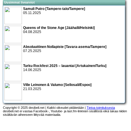
Uusimmat livearviot
Samuli Putro [Tampere-talo/Tampere]
05.11.2025
Queens of the Stone Age [Jäähalli/Helsinki]
04.08.2025
Absoluuttinen Nollapiste [Tavara-asema/Tampere]
07.25.2025
Turku Rockfest 2025 – lauantai [Artukainen/Turku]
14.06.2025
Ville Leinonen & Valumo [Sellosali/Espoo]
21.03.2025
Copyright © 2025 desibeli.net | Kaikki oikeudet pidätetään |
Tietoa toimituksesta
desibeli.net ei vastaa Facebook-, Youtube- ja last.fm-linkkien sisällöstä eikä takaa niiden
sisältävän aiheeseen liittyvää materiaalia.