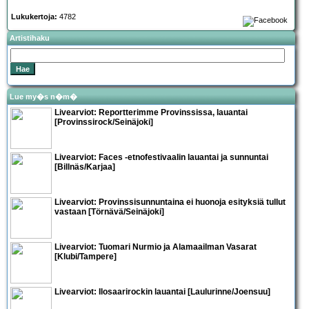
Lukukertoja:
4782
Artistihaku
Lue my�s n�m�
Livearviot: Reportterimme Provinssissa, lauantai
[Provinssirock/Seinäjoki]
Livearviot: Faces -etnofestivaalin lauantai ja sunnuntai
[Billnäs/Karjaa]
Livearviot: Provinssisunnuntaina ei huonoja esityksiä tullut
vastaan [Törnävä/Seinäjoki]
Livearviot:
Tuomari Nurmio ja Alamaailman Vasarat
[Klubi/Tampere]
Livearviot: Ilosaarirockin lauantai [Laulurinne/Joensuu]