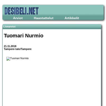
Arviot
Haastattelut
Artikkelit
Livearviot
Tuomari Nurmio
21.11.2018
Tampere-talo/Tampere