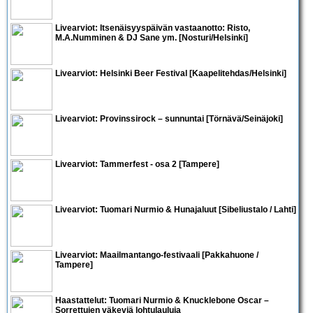
Livearviot: Itsenäisyyspäivän vastaanotto:
Risto
,
M.A.Numminen & DJ Sane
ym. [Nosturi/Helsinki]
Livearviot:
Helsinki Beer Festival
[Kaapelitehdas/Helsinki]
Livearviot: Provinssirock – sunnuntai [Törnävä/Seinäjoki]
Livearviot:
Tammerfest - osa 2
[Tampere]
Livearviot:
Tuomari Nurmio & Hunajaluut
[Sibeliustalo / Lahti]
Livearviot:
Maailmantango-festivaali
[Pakkahuone /
Tampere]
Haastattelut:
Tuomari Nurmio & Knucklebone Oscar –
Sorrettujen väkeviä lohtulauluja